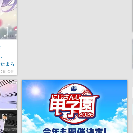
が
ろ、
はたまら
15日 公開