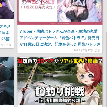
クネス
VTuber・周防パトラさんが企画・主演の恋愛
1日よ
アドベンチャーゲーム『君色パトラIF』発売日
25箇
が11月26日に決定。記憶を失った周防パトラさ
27日 公開
んと出会い、接し方によって性格が変化
2026年7月27日 公開