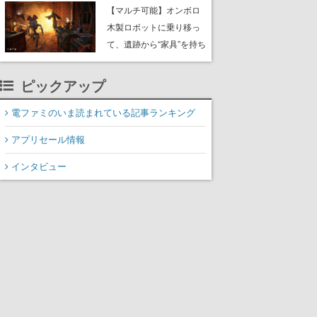
や大きな貝も
【マルチ可能】オンボロ
木製ロボットに乗り移っ
て、遺跡から“家具”を持ち
帰るホラーアクションゲ
ーム『GRAIN ROT』が本
ピックアップ
日8月8日Steamにて発
売。迫る“腐敗”から逃げ延
電ファミのいま読まれている記事ランキング
び、持ち帰った家具で基
アプリセール情報
地を再建
インタビュー