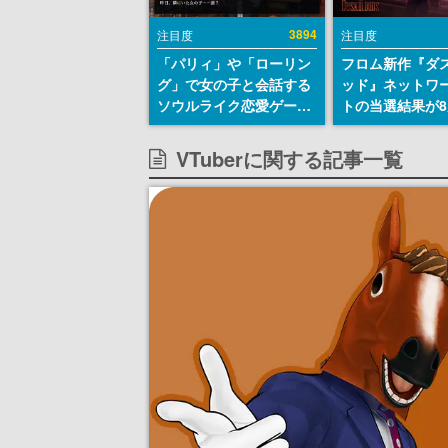
3894
注目度
注目度
「パリィ」や「ローリン
フロム新作『ダ
グ」で女の子と会話する
ッド』ネットワ
ソウルライク恋愛ゲーム
トの当選結果が8
『小早川さんはソウルラ
時に発表。応募
イク』無料公開。返事に
マイページから
VTuberに関する記事一覧
失敗すると「YOU
能、テスト実施は
DIED」
日～24日