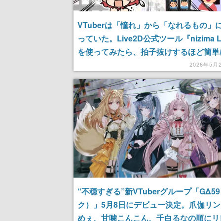
VTuberは「憧れ」から「なれるもの」
っていた。Live2D公式ツール『nizima L
を使ってみたら、拍子抜けするほど簡単
肉”できてしまった話
2026年5月
“不穏すぎる”新VTuberグループ「GΔ5
ク）」5月8日にデビュー決定。爪伽リ
めぇ、甘噛こんこん、千白るなの順にリ