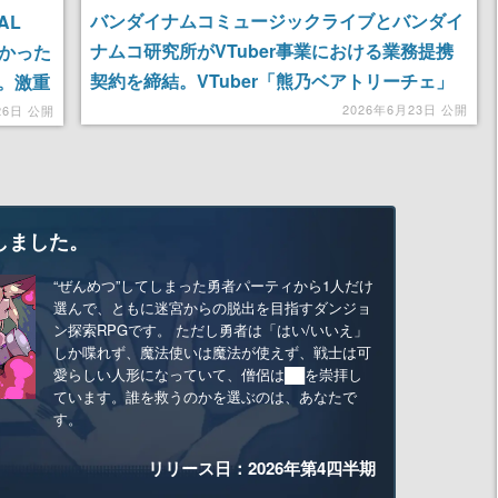
バンダイナムコミュージックライブとバンダイ
AL
ナムコ研究所がVTuber事業における業務提携
ごかった
契約を締結。VTuber「熊乃ベアトリーチェ」
。激重
さんによる、実写と3D映像をリアルタイムに
譚、か
2026年6月23日 公開
26日 公開
融合させた釣りロケ映像を公開
、から
しました。
“ぜんめつ”してしまった勇者パーティから1人だけ
選んで、ともに迷宮からの脱出を目指すダンジョ
ン探索RPGです。 ただし勇者は「はい/いいえ」
しか喋れず、魔法使いは魔法が使えず、戦士は可
愛らしい人形になっていて、僧侶は██を崇拝し
ています。誰を救うのかを選ぶのは、あなたで
す。
リリース日：2026年第4四半期