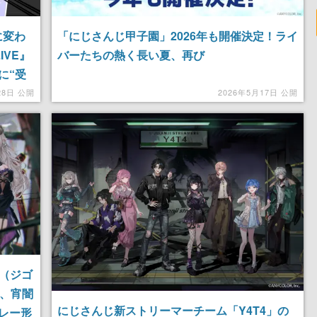
に変わ
「にじさんじ甲子園」2026年も開催決定！ライ
IVE』
バーたちの熱く長い夏、再び
に“受
28日 公開
2026年5月17日 公開
9（ジゴ
ン、宵闇
にじさんじ新ストリーマーチーム「Y4T4」の
レー形