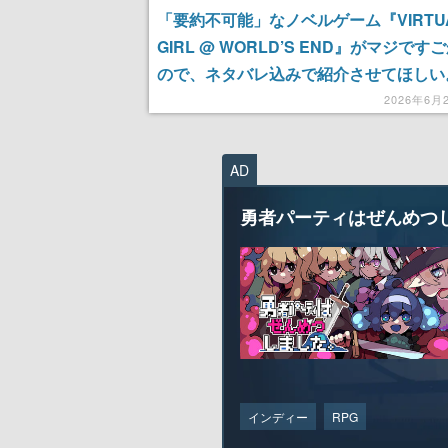
「要約不可能」なノベルゲーム『VIRTU
GIRL @ WORLD’S END』がマジです
ので、ネタバレ込みで紹介させてほしい
な世界観、でもメインはVTuberの成長
2026年6月
と思ったら世界の存亡をかけたセカイ系
の……
AD
勇者パーティはぜんめつ
インディー
RPG