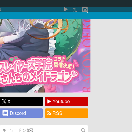
5
X
Youtube
Discord
RSS