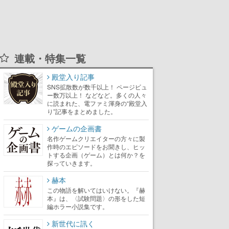
連載・特集一覧
殿堂入り記事
SNS拡散数が数千以上！ ページビュ
ー数万以上！ などなど。多くの人々
に読まれた、電ファミ渾身の“殿堂入
り”記事をまとめました。
ゲームの企画書
名作ゲームクリエイターの方々に製
作時のエピソードをお聞きし、ヒッ
トする企画（ゲーム）とは何か？を
探っていきます。
赫本
この物語を解いてはいけない。『赫
本』は、〈試験問題〉の形をした短
編ホラー小説集です。
新世代に訊く