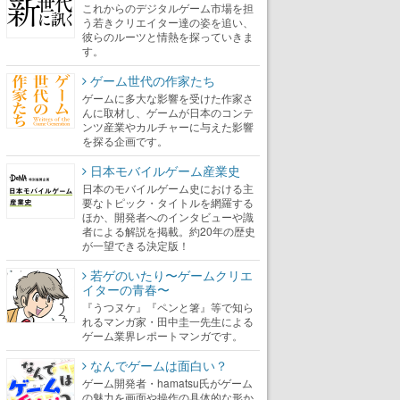
これからのデジタルゲーム市場を担
う若きクリエイター達の姿を追い、
彼らのルーツと情熱を探っていきま
す。
ゲーム世代の作家たち
ゲームに多大な影響を受けた作家さ
んに取材し、ゲームが日本のコンテ
ンツ産業やカルチャーに与えた影響
を探る企画です。
日本モバイルゲーム産業史
日本のモバイルゲーム史における主
要なトピック・タイトルを網羅する
ほか、開発者へのインタビューや識
者による解説を掲載。約20年の歴史
が一望できる決定版！
若ゲのいたり〜ゲームクリエ
イターの青春〜
『うつヌケ』『ペンと箸』等で知ら
れるマンガ家・田中圭一先生による
ゲーム業界レポートマンガです。
なんでゲームは面白い？
ゲーム開発者・hamatsu氏がゲーム
の魅力を画面や操作の具体的な形か