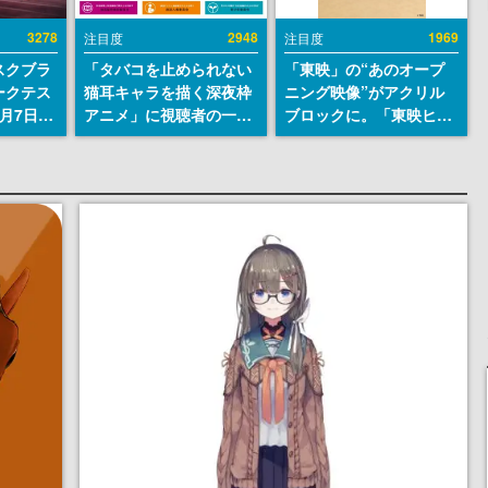
3278
2948
1969
注目度
注目度
スクブラ
「タバコを止められない
「東映」の“あのオープ
ークテス
猫耳キャラを描く深夜枠
ニング映像”がアクリル
月7日22
アニメ」に視聴者の一部
ブロックに。「東映ヒス
サイトの
から批判意見。違法薬物
トリカル グッズコレクシ
確認可
の使用と思しき描写も含
ョン」が8月下旬より発
8月21
めて、BPOが議論を交わ
売
す