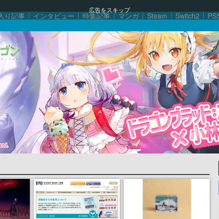
広告をスキップ
入り記事
インタビュー
特集記事
マンガ
Steam
Switch2
PS