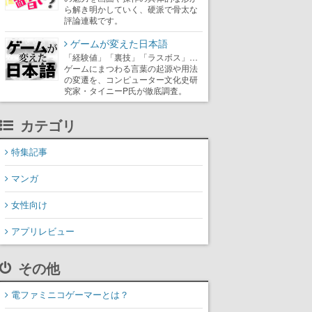
ら解き明かしていく、硬派で骨太な
評論連載です。
ゲームが変えた日本語
「経験値」「裏技」「ラスボス」…
ゲームにまつわる言葉の起源や用法
の変遷を、コンピューター文化史研
究家・タイニーP氏が徹底調査。
カテゴリ
特集記事
マンガ
女性向け
アプリレビュー
その他
電ファミニコゲーマーとは？