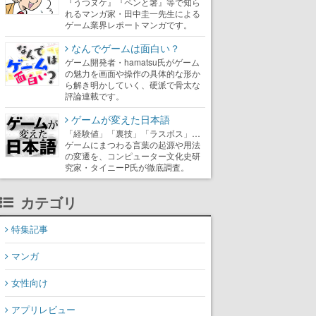
『うつヌケ』『ペンと箸』等で知ら
れるマンガ家・田中圭一先生による
ゲーム業界レポートマンガです。
なんでゲームは面白い？
ゲーム開発者・hamatsu氏がゲーム
の魅力を画面や操作の具体的な形か
ら解き明かしていく、硬派で骨太な
評論連載です。
ゲームが変えた日本語
「経験値」「裏技」「ラスボス」…
ゲームにまつわる言葉の起源や用法
の変遷を、コンピューター文化史研
究家・タイニーP氏が徹底調査。
カテゴリ
特集記事
マンガ
女性向け
アプリレビュー