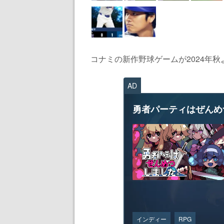
コナミの新作野球ゲームが2024年秋よ
AD
勇者パーティはぜんめ
インディー
RPG