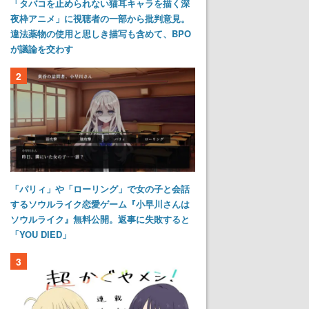
「タバコを止められない猫耳キャラを描く深
夜枠アニメ」に視聴者の一部から批判意見。
違法薬物の使用と思しき描写も含めて、BPO
が議論を交わす
2
「パリィ」や「ローリング」で女の子と会話
するソウルライク恋愛ゲーム『小早川さんは
ソウルライク』無料公開。返事に失敗すると
「YOU DIED」
3