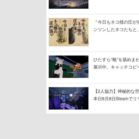
『今日もネコ様の圧が
ンツンしたネコたちと
ひたすら“靴”を舐めま
展示中。キャッチコピ
開設され、2026年リ
【2人協力】神秘的な空間でパ
本日8月8日Steam
ームを探索しながら脱