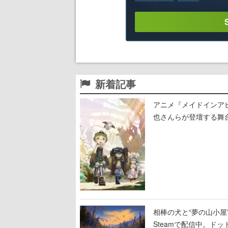
新着記事
アニメ『メイドインア
也さんらが登壇する舞
相棒の犬と“夢の山小屋”
Steamで配信中。ド