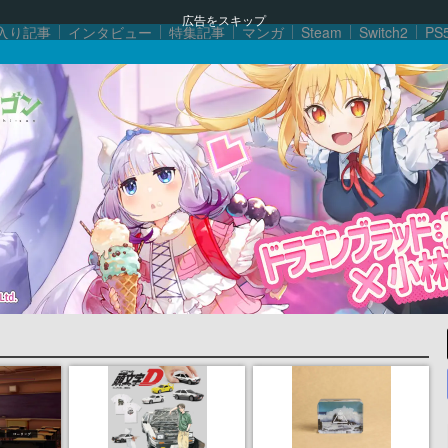
広告をスキップ
入り記事
インタビュー
特集記事
マンガ
Steam
Switch2
PS