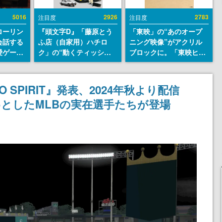
5016
2926
2783
注目度
注目度
ローリン
『頭文字D』「藤原とう
「東映」の“あのオープ
会話する
ふ店（自家用）ハチロ
ニング映像”がアクリル
愛ゲーム
ク」の“動くティッシュ
ブロックに。「東映ヒス
ソウルラ
ケース”が買えるポップ
トリカル グッズコレクシ
。返事に
アップショップが開催
ョン」が8月下旬より発
U
へ。マンガの舞台である
売
 SPIRIT』発表、2024年秋より配信
群馬の「イオンモール高
としたMLBの実在選手たちが登場
崎」にて、8月11日から8
月20日までの期間限定で
開催予定