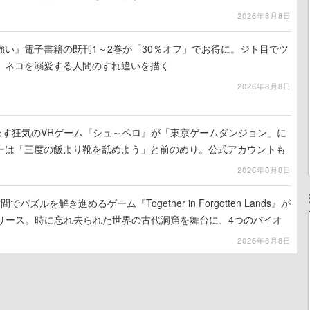
2026年8月8日
強い』電子書籍の既刊1～2巻が「30％オフ」でお得に。ジト目でツ
、ネコを溺愛する人間のすれ違いを描く
2026年8月8日
わす狂気のVRゲーム『シュ～ペロ』が「東京ゲームダンジョン」に
ーは「三度の飯より靴を舐めよう」と前のめり。公式アカウントも
リースに向けて開発中
2026年8月8日
ズルを解き進めるゲーム『Together in Forgotten Lands』が
でリリース。時に忘れ去られた世界の古代洞窟を舞台に、4つのバイオ
出を目指す
2026年8月8日