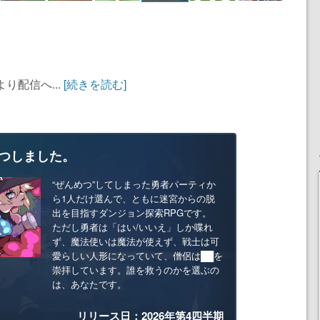
り配信へ...
[続きを読む]
つしました。
“ぜんめつ”してしまった勇者パーティか
ら1人だけ選んで、ともに迷宮からの脱
出を目指すダンジョン探索RPGです。
ただし勇者は「はい/いいえ」しか喋れ
ず、魔法使いは魔法が使えず、戦士は可
愛らしい人形になっていて、僧侶は██を
崇拝しています。誰を救うのかを選ぶの
は、あなたです。
リリース日：2026年第4四半期