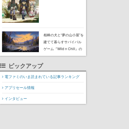
らが登壇する舞台挨拶も
実施
相棒の犬と“夢の山小屋”を
建てて暮らすサバイバル
ゲーム『Wild n Chill』の
体験版がSteamで配信
中。ドット絵の大自然
ピックアップ
で、喧騒を忘れよう
電ファミのいま読まれている記事ランキング
アプリセール情報
インタビュー