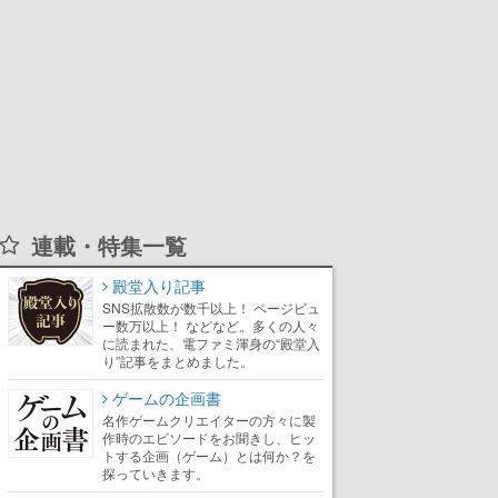
連載・特集一覧
殿堂入り記事
SNS拡散数が数千以上！ ページビュ
ー数万以上！ などなど。多くの人々
に読まれた、電ファミ渾身の“殿堂入
り”記事をまとめました。
ゲームの企画書
名作ゲームクリエイターの方々に製
作時のエピソードをお聞きし、ヒッ
トする企画（ゲーム）とは何か？を
探っていきます。