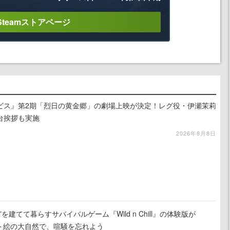
Steamストアページ
ビス』第2期「烈日の黄金郷」の劇場上映が決定！レグ役・伊瀬茉莉
台挨拶も実施
2026年8月8日
を建てて暮らすサバイバルゲーム『Wild n Chill』の体験版が
ット絵の大自然で、喧騒を忘れよう