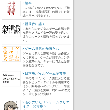
赫本
この物語を解いてはいけない。『赫
本』は、〈試験問題〉の形をした短
編ホラー小説集です。
新世代に訊く
これからのデジタルゲーム市場を担
う若きクリエイター達の姿を追い、
彼らのルーツと情熱を探っていきま
す。
ゲーム世代の作家たち
ゲームに多大な影響を受けた作家さ
んに取材し、ゲームが日本のコンテ
ンツ産業やカルチャーに与えた影響
を探る企画です。
日本モバイルゲーム産業史
日本のモバイルゲーム史における主
要なトピック・タイトルを網羅する
ほか、開発者へのインタビューや識
者による解説を掲載。約20年の歴史
が一望できる決定版！
若ゲのいたり〜ゲームクリエ
イターの青春〜