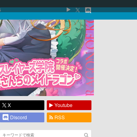
5
X
Youtube
Discord
RSS