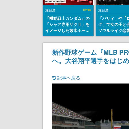
6215
注目度
注目度
『機動戦士ガンダム』の
「パリィ」や「
「シャア専用ザクⅡ」を
グ」で女の子と
イメージした散水ホース
ソウルライク恋
リールが予約開始。本体
『小早川さんは
にはシャアのパーソナル
イク』無料公開
マークやジオン公国軍の
失敗すると「YO
新作野球ゲーム『MLB PRO
エンブレム、型式番号な
DIED」
へ。大谷翔平選手をはじめ
どを配置
記事へ戻る