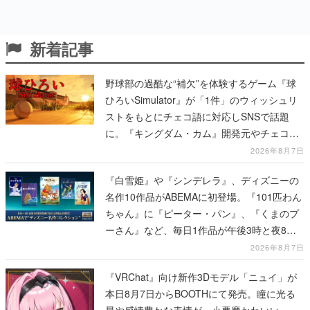
新着記事
野球部の過酷な“補欠”を体験するゲーム『球
ひろいSimulator』が「1件」のウィッシュリ
ストをもとにチェコ語に対応しSNSで話題
に。『キングダム・カム』開発元やチェコの
プロ野球選手から称賛の声
2026年8月7日
『白雪姫』や『シンデレラ』、ディズニーの
名作10作品がABEMAに初登場。『101匹わん
ちゃん』に『ピーター・パン』、『くまのプ
ーさん』など、毎日1作品が午後3時と夜8時
に2回放送
2026年8月7日
『VRChat』向け新作3Dモデル「ニュイ」が
本日8月7日からBOOTHにて発売。瞳に光る
星や感情豊かな表情が、小悪魔かわいい