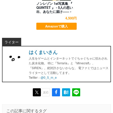
ノンレゾン 1st写真集 『
QUINTET 』 - 5人の思い
出、あなたに届け―― -
4,500円
Amazonで購入
ライター
はくまいさん
人生をゲームとインターネットでぐちゃぐちゃに狂わされ
た炭水化物。 特に『Terraria』と『Minecraft』、
『SIREN』。絶対許さないからな。 電ファミではニュース
ライターとして活動してます。
Twitter：
@0_5_m_e
反応
この記事に関するタグ