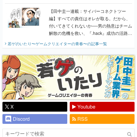
に行って、より理解を深めよう【PR】
【田中圭一連載：サイバーコネクトツー
編】すべての責任はオレが取る。だから、
付いてきてくれないか──男の熱意はチーム
解散の危機を救い、『.hack』成功の活路を
開く。業界の快男児・松山 洋に流れる血は
若ゲのいたり〜ゲームクリエイターの青春〜
の記事一覧
『少年ジャンプ』色だった【若ゲのいた
り】
X
Youtube
Discord
RSS