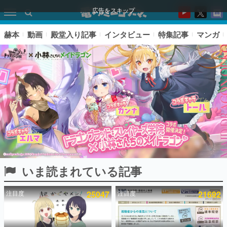
広告をスキップ
赫本
動画
殿堂入り記事
インタビュー
特集記事
マンガ
いま読まれている記事
ピックアップ
注目度
25047
注目度
21692
電ファミのいま読まれている記事ランキング
アプリセール情報