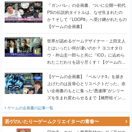
『ガンパレ』の企画書、ついに公開━初代
PSの伝説的タイトルは、なぜ生まれたの
か？そして『LOOP8』へ受け継がれたもの
【ゲームの企画書】
世界が認めるゲームデザイナー・上田文人
とはいったい何が凄いのか？ ヨコオタロ
ウ・外山圭一郎らと共に『ICO』に込めら
れたこだわりを語り尽くす！【ゲームの企
画書】
【ゲームの企画書】『ペルソナ3』を築き
上げたのは反骨心とリスペクトだった。赤
い企画書のもとに集った“愚連隊”がシリー
ズを生まれ変わらせるまで【橋野桂インタ
ビュー】
ゲームの企画書
の記事一覧
若ゲのいたり〜ゲームクリエイターの青春〜
田中圭一のゲーム業界取材マンガ『若ゲの