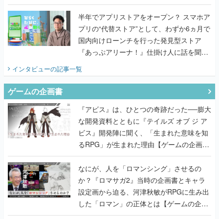
うこだわりをプロデューサーに聞いた
半年でアプリストアをオープン？ スマホア
プリの“代替ストア”として、わずか6ヵ月で
国内向けローンチを行った発見型ストア
『あっぷアリーナ！』仕掛け人に話を聞い
てみた
インタビュー
の記事一覧
ゲームの企画書
『アビス』は、ひとつの奇跡だった──膨大
な開発資料とともに『テイルズ オブ ジ ア
ビス』開発陣に聞く、「生まれた意味を知
るRPG」が生まれた理由【ゲームの企画
書】
なにが、人を「ロマンシング」させるの
か？『ロマサガ2』当時の企画書とキャラ
設定画から迫る、河津秋敏がRPGに生み出
した「ロマン」の正体とは【ゲームの企画
書】