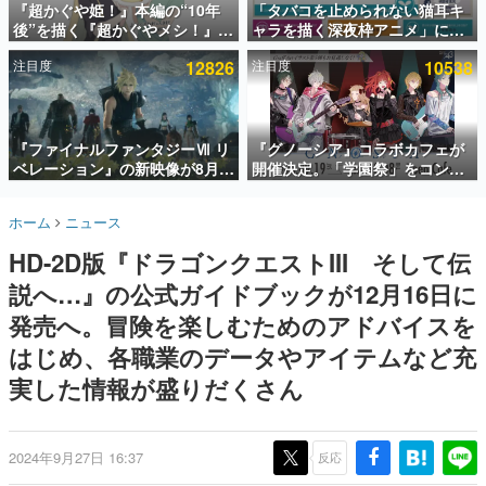
『超かぐや姫！』本編の“10年
「タバコを止められない猫耳キ
後”を描く『超かぐやメシ！』
ャラを描く深夜枠アニメ」に視
インタビュー
Web連載決定。新たなWebマン
聴者の一部から批判意見。違法
注目度
12826
注目度
10538
ガレーベル「ビビビコミック」
薬物の使用と思しき描写も含め
連載・特集一覧
にて特別話が掲載スタート、あ
て、BPOが議論を交わす
のお話には…まだ続きがある！
殿堂入り記事
SNS拡散数が数千以上！ ページビュー数万以上！ などな
『ファイナルファンタジーⅦ リ
『グノーシア』コラボカフェが
ど。多くの人々に読まれた、電ファミ渾身の“殿堂入り”記
ベレーション』の新映像が8月
開催決定。「学園祭」をコンセ
事をまとめました。
26日早朝に公開へ。『FF7』リ
プトに、模擬店やセツやSQ、ラ
メイクシリーズの完結編、
キオたちが学祭バンドを楽しむ
ゲームの企画書
ホーム
ニュース
「gamescom」のオープニング
様子を切り取った新グッズが展
名作ゲームクリエイターの方々に製作時のエピソードをお
聞きし、ヒットする企画（ゲーム）とは何か？を探ってい
ナイトライブにてディレクター
開
HD-2D版『ドラゴンクエストIII そして伝
きます。
の浜口直樹氏が登壇する予定
説へ…』の公式ガイドブックが12月16日に
赫本
この物語を解いてはいけない。『赫本』は、〈試験問題〉
発売へ。冒険を楽しむためのアドバイスを
の形をした短編ホラー小説集です。
はじめ、各職業のデータやアイテムなど充
実した情報が盛りだくさん
新世代に訊く
これからのデジタルゲーム市場を担う若きクリエイター達
の姿を追い、彼らのルーツと情熱を探っていきます。
2024年9月27日 16:37
反応
ゲーム世代の作家たち
ゲームに多大な影響を受けた作家さんに取材し、ゲームが