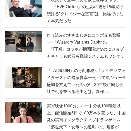
──『EVE Online』の生みの親が18年掲げ
続ける”クレイジーな宣言”は、比喩ではな
く本気だった
作り込みのすさまじさにコラボ先も驚嘆
──『Wizardry Variants Daphne』
×『FFXI』コラボが期間限定なのにジョブ
もキャラも武器も戦闘システムもワンオフ
で作り込まれた理由を両ディレクターに聞
く
『TATSUJIN』の弓削雅稔×『ライデンファ
イターズ』の齋藤貴幸──かつて縦シュー全
盛期を支えていた2人が、30年後に同じ会
社で机を並べる理由とは。新作
『TATSUJIN EXTREME』で初タッグを組
んだレジェンド2人に訊く開発秘話
実写映像1000分、ルート分岐100種類以
上。配信開始5日で100万本を売った、中国
発の実写インタラクティブドラマゲーム
『盛世天下：女帝への道II』の、規模が違