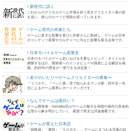
新世代に訊く
これからのデジタルゲーム市場を担う若きクリエイター達の姿
を追い、彼らのルーツと情熱を探っていきます。
ゲーム世代の作家たち
ゲームに多大な影響を受けた作家さんに取材し、ゲームが日本
のコンテンツ産業やカルチャーに与えた影響を探る企画です。
日本モバイルゲーム産業史
日本のモバイルゲーム史における主要なトピック・タイトルを
網羅するほか、開発者へのインタビューや識者による解説を掲
載。約20年の歴史が一望できる決定版！
若ゲのいたり〜ゲームクリエイターの青春〜
『うつヌケ』『ペンと箸』等で知られるマンガ家・田中圭一先
生によるゲーム業界レポートマンガです。
なんでゲームは面白い？
ゲーム開発者・hamatsu氏がゲームの魅力を画面や操作の具体的
な形から解き明かしていく、硬派で骨太な評論連載です。
ゲームが変えた日本語
「経験値」「裏技」「ラスボス」… ゲームにまつわる言葉の起