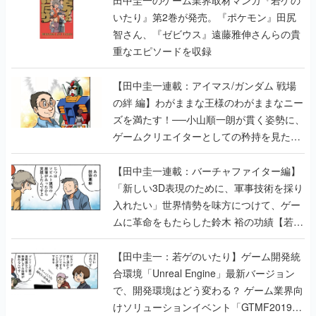
いたり』第2巻が発売。『ポケモン』田尻
智さん、『ゼビウス』遠藤雅伸さんらの貴
重なエピソードを収録
【田中圭一連載：アイマス/ガンダム 戦場
の絆 編】わがままな王様のわがままなニー
ズを満たす！──小山順一朗が貫く姿勢に、
ゲームクリエイターとしての矜持を見た
【若ゲのいたり最終回】
【田中圭一連載：バーチャファイター編】
「新しい3D表現のために、軍事技術を採り
入れたい」世界情勢を味方につけて、ゲー
ムに革命をもたらした鈴木 裕の功績【若ゲ
のいたり】
【田中圭一：若ゲのいたり】ゲーム開発統
合環境「Unreal Engine」最新バージョン
で、開発環境はどう変わる？ ゲーム業界向
けソリューションイベント「GTMF2019」