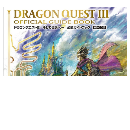
日本のコンテンツ産業やカルチャーに与えた影響を探る企
画です。
日本モバイルゲーム産業史
日本のモバイルゲーム史における主要なトピック・タイト
ルを網羅するほか、開発者へのインタビューや識者による
解説を掲載。約20年の歴史が一望できる決定版！
若ゲのいたり〜ゲームクリエイターの青春〜
『うつヌケ』『ペンと箸』等で知られるマンガ家・田中圭
一先生によるゲーム業界レポートマンガです。
なんでゲームは面白い？
ゲーム開発者・hamatsu氏がゲームの魅力を画面や操作の
具体的な形から解き明かしていく、硬派で骨太な評論連載
です。
ゲームが変えた日本語
「経験値」「裏技」「ラスボス」… ゲームにまつわる言葉
の起源や用法の変遷を、コンピューター文化史研究家・タ
イニーP氏が徹底調査。
カテゴリ
特集記事