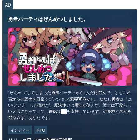
AD
勇者パーティはぜんめつしました。
“ぜんめつ”してしまった勇者パーティから1人だけ選んで、ともに迷
宮からの脱出を目指すダンジョン探索RPGです。 ただし勇者は「は
い/いいえ」しか喋れず、魔法使いは魔法が使えず、戦士は可愛らし
い人形になっていて、僧侶は██を崇拝しています。誰を救うのかを
選ぶのは、あなたです。
インディー
RPG