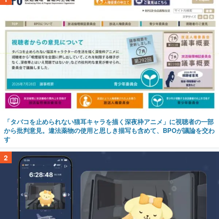
「タバコを止められない猫耳キャラを描く深夜枠アニメ」に視聴者の一部
から批判意見。違法薬物の使用と思しき描写も含めて、BPOが議論を交わ
す
2