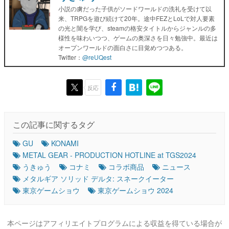
小説の虜だった子供がソードワールドの洗礼を受けて以
来、TRPGを遊び続けて20年。途中FEZとLoLで対人要素
の光と闇を学び、steamの格安タイトルからジャンルの多
様性を味わいつつ、ゲームの奥深さを日々勉強中。最近は
オープンワールドの面白さに目覚めつつある。
Twitter：
@reUQest
反応
この記事に関するタグ
GU
KONAMI
METAL GEAR - PRODUCTION HOTLINE at TGS2024
うきゅう
コナミ
コラボ商品
ニュース
メタルギア ソリッド デルタ: スネークイーター
東京ゲームショウ
東京ゲームショウ 2024
本ページはアフィリエイトプログラムによる収益を得ている場合が