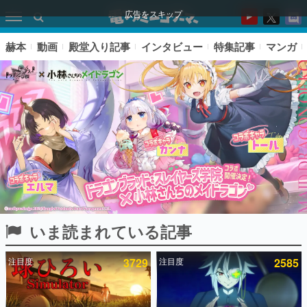
広告をスキップ
赫本
動画
殿堂入り記事
インタビュー
特集記事
マンガ
いま読まれている記事
ピックアップ
注目度
3729
注目度
2585
電ファミのいま読まれている記事ランキング
アプリセール情報