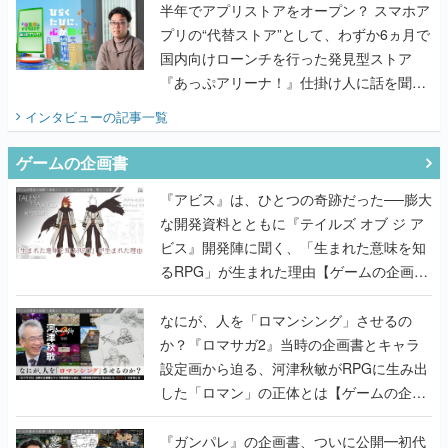
半年でアプリストアをオープン？ スマホア
プリの“代替ストア”として、わずか6ヵ月で
国内向けローンチを行った発見型ストア
『あっぷアリーナ！』仕掛け人に話を聞い
てみた
インタビュー
の記事一覧
ゲームの企画書
『アビス』は、ひとつの奇跡だった──膨大
な開発資料とともに『テイルズ オブ ジ ア
ビス』開発陣に聞く、「生まれた意味を知
るRPG」が生まれた理由【ゲームの企画
書】
なにが、人を「ロマンシング」させるの
か？『ロマサガ2』当時の企画書とキャラ
設定画から迫る、河津秋敏がRPGに生み出
した「ロマン」の正体とは【ゲームの企画
書】
『ガンパレ』の企画書、ついに公開━初代