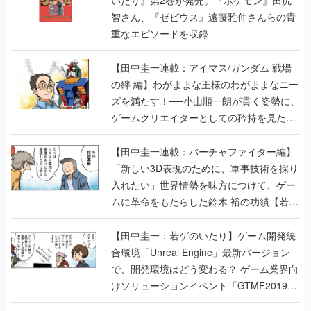
いたり』第2巻が発売。『ポケモン』田尻
智さん、『ゼビウス』遠藤雅伸さんらの貴
重なエピソードを収録
【田中圭一連載：アイマス/ガンダム 戦場
の絆 編】わがままな王様のわがままなニー
ズを満たす！──小山順一朗が貫く姿勢に、
ゲームクリエイターとしての矜持を見た
【若ゲのいたり最終回】
【田中圭一連載：バーチャファイター編】
「新しい3D表現のために、軍事技術を採り
入れたい」世界情勢を味方につけて、ゲー
ムに革命をもたらした鈴木 裕の功績【若ゲ
のいたり】
【田中圭一：若ゲのいたり】ゲーム開発統
合環境「Unreal Engine」最新バージョン
で、開発環境はどう変わる？ ゲーム業界向
けソリューションイベント「GTMF2019」
に行って、より理解を深めよう【PR】