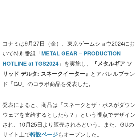
マンガ
女性向け
アプリレビュー
コナミは9月27日（金）、東京ゲームショウ2024にお
その他
いて特別番組「
METAL GEAR – PRODUCTION
」を実施し、
HOTLINE at TGS2024
『メタルギア ソ
電ファミニコゲーマーとは？
とアパレルブラン
リッド デルタ: スネークイーター』
運営：株式会社マレ
ド「GU」のコラボ商品を発表した。
発表によると、商品は「スネークとザ・ボスがダウン
ウェアを支給するとしたら？」という視点でデザイン
され、10月25日より販売されるという。また、GUの
サイト上で
もオープンした。
特設ページ