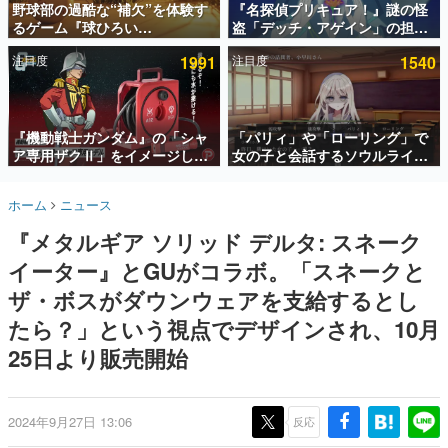
野球部の過酷な“補欠”を体験す
『名探偵プリキュア！』謎の怪
るゲーム『球ひろい
盗「デッチ・アゲイン」の担当
インタビュー
Simulator』が「1件」のウィッ
キャストは天﨑滉平さんと判
注目度
1991
注目度
1540
シュリストをもとにチェコ語に
明。『Re:ゼロから始める異世
連載・特集一覧
対応しSNSで話題に。『キング
界生活』オットー役、『ヒプノ
ダム・カム』開発元やチェコの
シスマイク』山田三郎役など
殿堂入り記事
プロ野球選手から称賛の声
SNS拡散数が数千以上！ ページビュー数万以上！ などな
『機動戦士ガンダム』の「シャ
「パリィ」や「ローリング」で
ど。多くの人々に読まれた、電ファミ渾身の“殿堂入り”記
ア専用ザクⅡ」をイメージした
女の子と会話するソウルライク
事をまとめました。
散水ホースリールが予約開始。
恋愛ゲーム『小早川さんはソウ
本体にはシャアのパーソナルマ
ルライク』無料公開。返事に失
ゲームの企画書
ホーム
ニュース
ークやジオン公国軍のエンブレ
敗すると「YOU DIED」
名作ゲームクリエイターの方々に製作時のエピソードをお
聞きし、ヒットする企画（ゲーム）とは何か？を探ってい
ム、型式番号などを配置
『メタルギア ソリッド デルタ: スネーク
きます。
イーター』とGUがコラボ。「スネークと
赫本
この物語を解いてはいけない。『赫本』は、〈試験問題〉
ザ・ボスがダウンウェアを支給するとし
の形をした短編ホラー小説集です。
たら？」という視点でデザインされ、10月
25日より販売開始
新世代に訊く
これからのデジタルゲーム市場を担う若きクリエイター達
の姿を追い、彼らのルーツと情熱を探っていきます。
2024年9月27日 13:06
反応
ゲーム世代の作家たち
ゲームに多大な影響を受けた作家さんに取材し、ゲームが