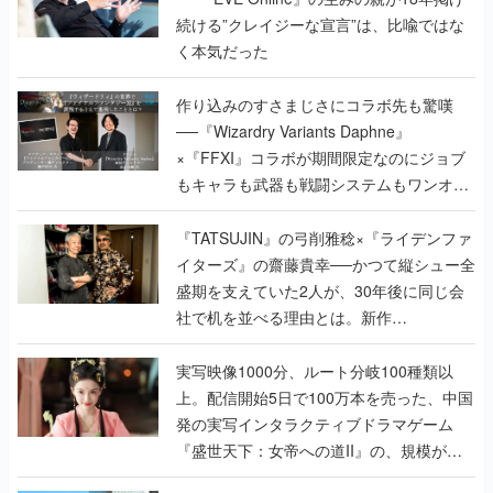
続ける”クレイジーな宣言”は、比喩ではな
く本気だった
作り込みのすさまじさにコラボ先も驚嘆
──『Wizardry Variants Daphne』
×『FFXI』コラボが期間限定なのにジョブ
もキャラも武器も戦闘システムもワンオフ
で作り込まれた理由を両ディレクターに聞
く
『TATSUJIN』の弓削雅稔×『ライデンファ
イターズ』の齋藤貴幸──かつて縦シュー全
盛期を支えていた2人が、30年後に同じ会
社で机を並べる理由とは。新作
『TATSUJIN EXTREME』で初タッグを組
んだレジェンド2人に訊く開発秘話
実写映像1000分、ルート分岐100種類以
上。配信開始5日で100万本を売った、中国
発の実写インタラクティブドラマゲーム
『盛世天下：女帝への道II』の、規模が違
うこだわりをプロデューサーに聞いた