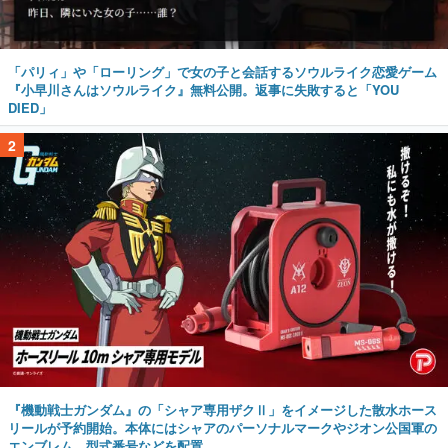
「パリィ」や「ローリング」で女の子と会話するソウルライク恋愛ゲーム
『小早川さんはソウルライク』無料公開。返事に失敗すると「YOU
DIED」
2
『機動戦士ガンダム』の「シャア専用ザクⅡ」をイメージした散水ホース
リールが予約開始。本体にはシャアのパーソナルマークやジオン公国軍の
エンブレム、型式番号などを配置