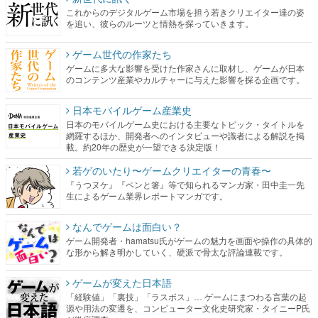
これからのデジタルゲーム市場を担う若きクリエイター達の姿
を追い、彼らのルーツと情熱を探っていきます。
ゲーム世代の作家たち
ゲームに多大な影響を受けた作家さんに取材し、ゲームが日本
のコンテンツ産業やカルチャーに与えた影響を探る企画です。
日本モバイルゲーム産業史
日本のモバイルゲーム史における主要なトピック・タイトルを
網羅するほか、開発者へのインタビューや識者による解説を掲
載。約20年の歴史が一望できる決定版！
若ゲのいたり〜ゲームクリエイターの青春〜
『うつヌケ』『ペンと箸』等で知られるマンガ家・田中圭一先
生によるゲーム業界レポートマンガです。
なんでゲームは面白い？
ゲーム開発者・hamatsu氏がゲームの魅力を画面や操作の具体的
な形から解き明かしていく、硬派で骨太な評論連載です。
ゲームが変えた日本語
「経験値」「裏技」「ラスボス」… ゲームにまつわる言葉の起
源や用法の変遷を、コンピューター文化史研究家・タイニーP氏