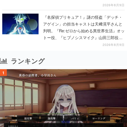
2026年8月9日
『名探偵プリキュア！』謎の怪盗「デッチ・
アゲイン」の担当キャストは天﨑滉平さんと
判明。『Re:ゼロから始める異世界生活』オッ
トー役、『ヒプノシスマイク』山田三郎役な
ど
2026年8月9日
ランキング
1