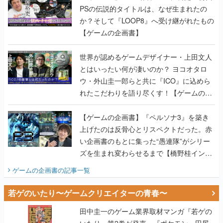
PSの伝説的タイトルは、なぜ生まれたの
か？そして『LOOP8』へ受け継がれたもの
【ゲームの企画書】
世界が認めるゲームデザイナー・上田文人
とはいったい何が凄いのか？ ヨコオタロ
ウ・外山圭一郎らと共に『ICO』に込めら
れたこだわりを語り尽くす！【ゲームの企
画書】
【ゲームの企画書】『ペルソナ3』を築き
上げたのは反骨心とリスペクトだった。赤
い企画書のもとに集った“愚連隊”がシリー
ズを生まれ変わらせるまで【橋野桂インタ
ビュー】
ゲームの企画書
の記事一覧
若ゲのいたり〜ゲームクリエイターの青春〜
田中圭一のゲーム業界取材マンガ『若ゲの