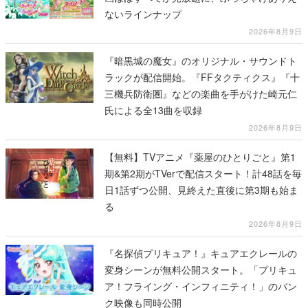
ないラインナップ
2026年8月9日
『暗黒城の魔女』のオリジナル・サウンドト
ラックが配信開始。『FFタクティクス』『十
三機兵防衛圏』などの楽曲を手がけた崎元仁
氏による全13曲を収録
2026年8月9日
【無料】TVアニメ『薬屋のひとりごと』第1
期&第2期がTVerで配信スタート！計48話を毎
日1話ずつ公開、見終えた直後に第3期も始ま
る
2026年8月9日
『名探偵プリキュア！』キュアエクレールの
変身シーンが無料公開スタート。「プリキュ
ア！フライング・インフィニティ！」のバン
ク映像も同時公開