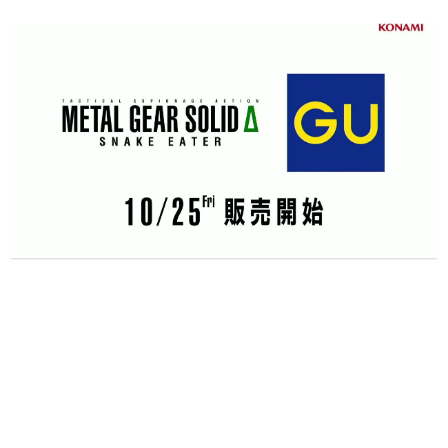
日本のコンテンツ産業やカルチャーに与えた影響を探る企
画です。
日本モバイルゲーム産業史
日本のモバイルゲーム史における主要なトピック・タイト
ルを網羅するほか、開発者へのインタビューや識者による
解説を掲載。約20年の歴史が一望できる決定版！
若ゲのいたり〜ゲームクリエイターの青春〜
『うつヌケ』『ペンと箸』等で知られるマンガ家・田中圭
一先生によるゲーム業界レポートマンガです。
なんでゲームは面白い？
ゲーム開発者・hamatsu氏がゲームの魅力を画面や操作の
具体的な形から解き明かしていく、硬派で骨太な評論連載
です。
ゲームが変えた日本語
「経験値」「裏技」「ラスボス」… ゲームにまつわる言葉
の起源や用法の変遷を、コンピューター文化史研究家・タ
イニーP氏が徹底調査。
カテゴリ
特集記事