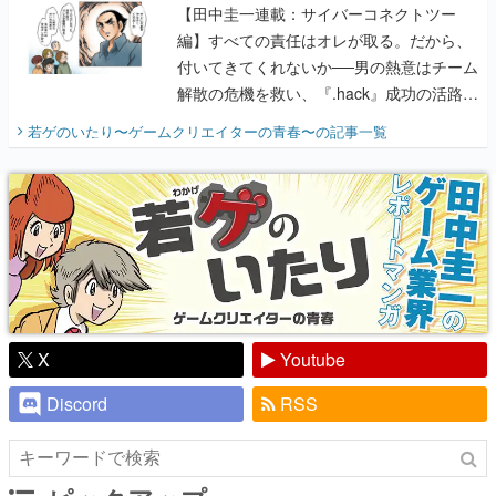
【田中圭一連載：サイバーコネクトツー
編】すべての責任はオレが取る。だから、
付いてきてくれないか──男の熱意はチーム
解散の危機を救い、『.hack』成功の活路を
開く。業界の快男児・松山 洋に流れる血は
若ゲのいたり〜ゲームクリエイターの青春〜
の記事一覧
『少年ジャンプ』色だった【若ゲのいた
り】
X
Youtube
Discord
RSS