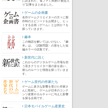
に読まれた、電ファミ渾身の“殿堂入
り”記事をまとめました。
ゲームの企画書
名作ゲームクリエイターの方々に製
作時のエピソードをお聞きし、ヒッ
トする企画（ゲーム）とは何か？を
探っていきます。
赫本
この物語を解いてはいけない。『赫
本』は、〈試験問題〉の形をした短
編ホラー小説集です。
新世代に訊く
これからのデジタルゲーム市場を担
う若きクリエイター達の姿を追い、
彼らのルーツと情熱を探っていきま
す。
ゲーム世代の作家たち
ゲームに多大な影響を受けた作家さ
んに取材し、ゲームが日本のコンテ
ンツ産業やカルチャーに与えた影響
を探る企画です。
日本モバイルゲーム産業史