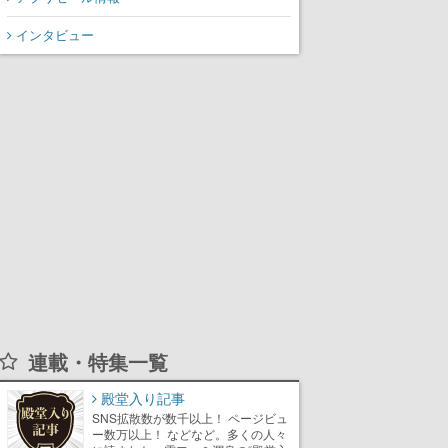
インタビュー
連載・特集一覧
殿堂入り記事
SNS拡散数が数千以上！ ページビュ
ー数万以上！ などなど。多くの人々