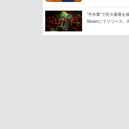
“手作業”で巨大要塞を操
Steamにてリリース
撃をブチかませるロマ