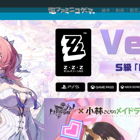
赫本
動画
殿堂