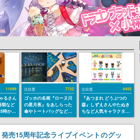
11099
7722
4455
注目度
注目度
ちゃるさん
ゴッホの名画『ローヌ川
『あつまれ どうぶつの
時期など
の星月夜』をあしらった
森』しずえさんやたぬき
15時から
傘やトートバッグなどが
ちなど人気キャラクター
登場。8月7日21時より2
のフロッキードールが9
日間限定で予約販売
月に発売開始。「とたけ
け」や「ちゃちゃまる」
発売15周年記念ライブイベントのグッ
も