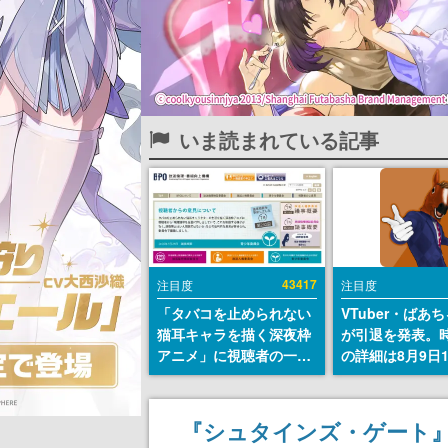
いま読まれている記事
43417
注目度
注目度
「タバコを止められない
VTuber・ばあ
猫耳キャラを描く深夜枠
が引退を発表。
アニメ」に視聴者の一部
の詳細は8月9日
から批判意見。違法薬物
の配信で説明
の使用と思しき描写も含
めて、BPOが議論を交わ
『シュタインズ・ゲート』
す