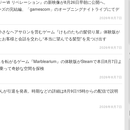
ーⅦ リベレーション』の新映像が8月26日早朝に公開へ。
ーズの完結編、「gamescom」のオープニングナイトライブにてデ
氏が登壇する予定
2026年8月7日
小さなヘアサロンを営むゲーム『けものたちの髪切り屋』体験版が
たお客様と会話を交わし“本当に望んでる髪型”を見つけ出す
2026年8月7日
を転がるゲーム『Marblearium』の体験版がSteamで本日8月7日よ
トに乗って奇妙な空間を探検
2026年8月7日
るさんが引退を発表。時期などの詳細は8月9日15時からの配信で説明
2026年8月7日