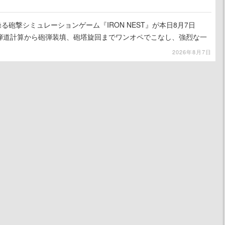
る砲撃シミュレーションゲーム『IRON NEST』が本日8月7日
。弾道計算から砲弾装填、砲塔旋回までワンオペでこなし、強烈な一
ンある作品
2026年8月7日