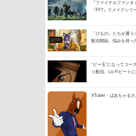
『ファイナルファンタジ
『FF7』リメイクシリ
ィレクターの浜口直樹
「けもの」たちが通う
配信開始。悩みを持っ
“ビー玉”になってコース
り配信。Lo-Fiビー
VTuber・ばあちゃ