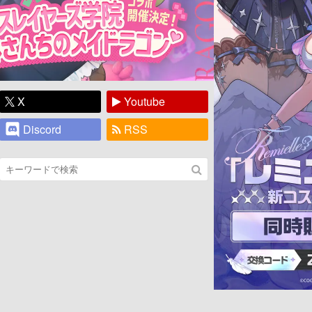
X
Youtube
Discord
RSS