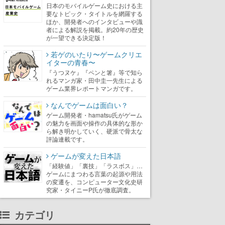
日本のモバイルゲーム史における主
要なトピック・タイトルを網羅する
ほか、開発者へのインタビューや識
者による解説を掲載。約20年の歴史
が一望できる決定版！
若ゲのいたり〜ゲームクリエ
イターの青春〜
『うつヌケ』『ペンと箸』等で知ら
れるマンガ家・田中圭一先生による
ゲーム業界レポートマンガです。
なんでゲームは面白い？
ゲーム開発者・hamatsu氏がゲーム
の魅力を画面や操作の具体的な形か
ら解き明かしていく、硬派で骨太な
評論連載です。
ゲームが変えた日本語
「経験値」「裏技」「ラスボス」…
ゲームにまつわる言葉の起源や用法
の変遷を、コンピューター文化史研
究家・タイニーP氏が徹底調査。
カテゴリ