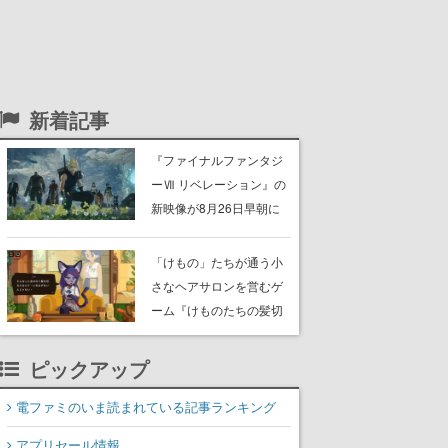
新着記事
『ファイナルファンタジ
ーⅦ リベレーション』の
新映像が8月26日早朝に
公開へ。『FF7』リメイ
クシリーズの完結編、
「けもの」たちが通う小
「gamescom」のオープ
さなヘアサロンを営むゲ
ニングナイトライブにて
ーム『けものたちの髪切
ディレクターの浜口直樹
り屋』体験版が配信開
氏が登壇する予定
始。悩みを持ったお客様
ピックアップ
と会話を交わし“本当に望
電ファミのいま読まれている記事ランキング
んでる髪型”を見つけ出す
アプリセール情報