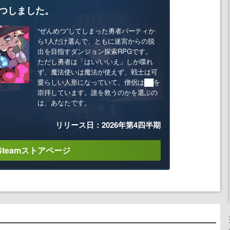
つしました。
“ぜんめつ”してしまった勇者パーティか
ら1人だけ選んで、ともに迷宮からの脱
出を目指すダンジョン探索RPGです。
ただし勇者は「はい/いいえ」しか喋れ
ず、魔法使いは魔法が使えず、戦士は可
愛らしい人形になっていて、僧侶は██を
崇拝しています。誰を救うのかを選ぶの
は、あなたです。
リリース日：2026年第4四半期
Steamストアページ