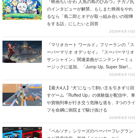
『映画ちいかわ 人魚の島のひみつ』ナガノ氏
のインタビューが解禁。もしまた映画をやれ
るなら「島二郎とオデが取っ組み合いの喧嘩
をする話」にしたいと回答
2026年8月10日
『マリオカート ワールド』フリーランの『ス
ーパーマリオ オデッセイ』『スーパーマリオ
サンシャイン』関連楽曲がニンテンドーミュ
ージックに追加。「Jump Up, Super Star!」
「ドルピックタウン」など計14曲が配信
2026年8月10日
【最大4人】“犬”になって飼い主を引きずり回
すゲーム『Ruffed Up』の体験版が配信中。車
や貨物列車が行き交う危険な道を、3つのライ
フを命綱に病院まで駆け抜ける
2026年8月10日
『ペルソナ』シリーズのペーパーフレグラン