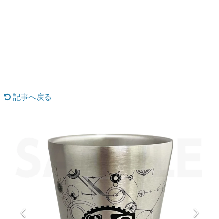
日本のコンテンツ産業やカルチャーに与えた影響を探る企
画です。
日本モバイルゲーム産業史
日本のモバイルゲーム史における主要なトピック・タイト
ルを網羅するほか、開発者へのインタビューや識者による
解説を掲載。約20年の歴史が一望できる決定版！
若ゲのいたり〜ゲームクリエイターの青春〜
『うつヌケ』『ペンと箸』等で知られるマンガ家・田中圭
一先生によるゲーム業界レポートマンガです。
記事へ戻る
なんでゲームは面白い？
ゲーム開発者・hamatsu氏がゲームの魅力を画面や操作の
具体的な形から解き明かしていく、硬派で骨太な評論連載
です。
ゲームが変えた日本語
「経験値」「裏技」「ラスボス」… ゲームにまつわる言葉
の起源や用法の変遷を、コンピューター文化史研究家・タ
イニーP氏が徹底調査。
カテゴリ
特集記事