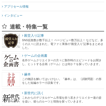
アプリセール情報
インタビュー
連載・特集一覧
殿堂入り記事
SNS拡散数が数千以上！ ページビュー数万以上！ などなど。多
くの人々に読まれた、電ファミ渾身の“殿堂入り”記事をまとめま
した。
ゲームの企画書
名作ゲームクリエイターの方々に製作時のエピソードをお聞き
し、ヒットする企画（ゲーム）とは何か？を探っていきます。
赫本
この物語を解いてはいけない。『赫本』は、〈試験問題〉の形
をした短編ホラー小説集です。
新世代に訊く
これからのデジタルゲーム市場を担う若きクリエイター達の姿
を追い、彼らのルーツと情熱を探っていきます。