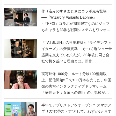
作り込みのすさまじさにコラボ先も驚嘆
──『Wizardry Variants Daphne』
×『FFXI』コラボが期間限定なのにジョブ
もキャラも武器も戦闘システムもワンオフ
で作り込まれた理由を両ディレクターに聞
く
『TATSUJIN』の弓削雅稔×『ライデンファ
イターズ』の齋藤貴幸──かつて縦シュー全
盛期を支えていた2人が、30年後に同じ会
社で机を並べる理由とは。新作
『TATSUJIN EXTREME』で初タッグを組
んだレジェンド2人に訊く開発秘話
実写映像1000分、ルート分岐100種類以
上。配信開始5日で100万本を売った、中国
発の実写インタラクティブドラマゲーム
『盛世天下：女帝への道II』の、規模が違
うこだわりをプロデューサーに聞いた
半年でアプリストアをオープン？ スマホア
プリの“代替ストア”として、わずか6ヵ月で