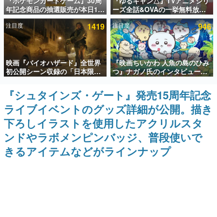
『ポケモンカードゲーム』30周
『ゆるキャン△』TVアニメシリ
年記念商品の抽選販売が本日12
ーズ全話&OVAの一挙無料放送
インタビュー
時より開始。拡張パック「30th
がABEMAで開催決定。8月11日
注目度
1419
注目度
946
CELEBRATION」のボックス
「山の日」の午前0時から実施
連載・特集一覧
に、「プレミアムデッキセット
エーフィ・ブラッキー」
「FUTURISTIC BOX」の計3商
殿堂入り記事
品
映画『バイオハザード』全世界
『映画ちいかわ 人魚の島のひみ
SNS拡散数が数千以上！ ページビュー数万以上！ などな
ど。多くの人々に読まれた、電ファミ渾身の“殿堂入り”記
初公開シーン収録の「日本限
つ』ナガノ氏のインタビューが
事をまとめました。
定」予告映像が解禁。バイオの
解禁。もしまた映画をやれるな
日（8月10日）にあわせて、
ら「島二郎とオデが取っ組み合
『シュタインズ・ゲート』発売15周年記念
ゲームの企画書
「ラクーンシティ総合病院」へ
いの喧嘩をする話」にしたいと
名作ゲームクリエイターの方々に製作時のエピソードをお
ライブイベントのグッズ詳細が公開。描き
行く配達人の姿が披露
回答
聞きし、ヒットする企画（ゲーム）とは何か？を探ってい
きます。
下ろしイラストを使用したアクリルスタ
赫本
ンドやラボメンピンバッジ、普段使いで
この物語を解いてはいけない。『赫本』は、〈試験問題〉
きるアイテムなどがラインナップ
の形をした短編ホラー小説集です。
新世代に訊く
これからのデジタルゲーム市場を担う若きクリエイター達
の姿を追い、彼らのルーツと情熱を探っていきます。
ゲーム世代の作家たち
ゲームに多大な影響を受けた作家さんに取材し、ゲームが