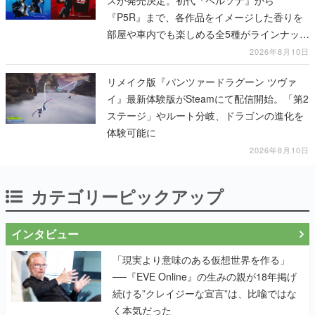
スが発売決定。初代『ペルソナ』から
『P5R』まで、各作品をイメージした香りを
部屋や車内でも楽しめる全5種がラインナッ
プ、予約受付は8月17日12時より開始
2026年8月10日
リメイク版『パンツァードラグーン ツヴァ
イ』最新体験版がSteamにて配信開始。「第2
ステージ」やルート分岐、ドラゴンの進化を
体験可能に
2026年8月10日
カテゴリーピックアップ
インタビュー
「現実より意味のある仮想世界を作る」
──『EVE Online』の生みの親が18年掲げ
続ける”クレイジーな宣言”は、比喩ではな
く本気だった