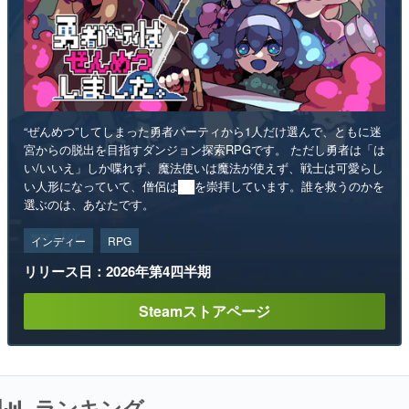
“ぜんめつ”してしまった勇者パーティから1人だけ選んで、ともに迷
宮からの脱出を目指すダンジョン探索RPGです。 ただし勇者は「は
い/いいえ」しか喋れず、魔法使いは魔法が使えず、戦士は可愛らし
い人形になっていて、僧侶は██を崇拝しています。誰を救うのかを
選ぶのは、あなたです。
インディー
RPG
リリース日：2026年第4四半期
Steamストアページ
ランキング