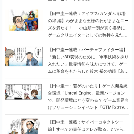
【田中圭一連載：アイマス/ガンダム 戦場
の絆 編】わがままな王様のわがままなニー
ズを満たす！──小山順一朗が貫く姿勢に、
ゲームクリエイターとしての矜持を見た
【若ゲのいたり最終回】
【田中圭一連載：バーチャファイター編】
「新しい3D表現のために、軍事技術を採り
入れたい」世界情勢を味方につけて、ゲー
ムに革命をもたらした鈴木 裕の功績【若ゲ
のいたり】
【田中圭一：若ゲのいたり】ゲーム開発統
合環境「Unreal Engine」最新バージョン
で、開発環境はどう変わる？ ゲーム業界向
けソリューションイベント「GTMF2019」
に行って、より理解を深めよう【PR】
【田中圭一連載：サイバーコネクトツー
編】すべての責任はオレが取る。だから、