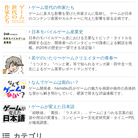
ゲーム世代の作家たち
ゲームに多大な影響を受けた作家さんに取材し、ゲームが日本
のコンテンツ産業やカルチャーに与えた影響を探る企画です。
日本モバイルゲーム産業史
日本のモバイルゲーム史における主要なトピック・タイトルを
網羅するほか、開発者へのインタビューや識者による解説を掲
載。約20年の歴史が一望できる決定版！
若ゲのいたり〜ゲームクリエイターの青春〜
『うつヌケ』『ペンと箸』等で知られるマンガ家・田中圭一先
生によるゲーム業界レポートマンガです。
なんでゲームは面白い？
ゲーム開発者・hamatsu氏がゲームの魅力を画面や操作の具体的
な形から解き明かしていく、硬派で骨太な評論連載です。
ゲームが変えた日本語
「経験値」「裏技」「ラスボス」… ゲームにまつわる言葉の起
源や用法の変遷を、コンピューター文化史研究家・タイニーP氏
が徹底調査。
カテゴリ