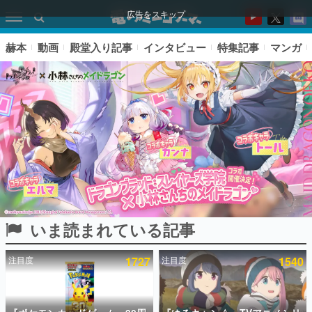
広告をスキップ
赫本
動画
殿堂入り記事
インタビュー
特集記事
マンガ
いま読まれている記事
ピックアップ
注目度
1727
注目度
1540
電ファミのいま読まれている記事ランキング
アプリセール情報