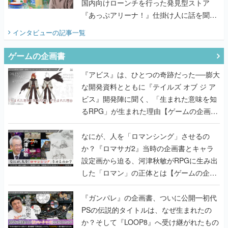
国内向けローンチを行った発見型ストア
『あっぷアリーナ！』仕掛け人に話を聞い
てみた
インタビュー
の記事一覧
ゲームの企画書
『アビス』は、ひとつの奇跡だった──膨大
な開発資料とともに『テイルズ オブ ジ ア
ビス』開発陣に聞く、「生まれた意味を知
るRPG」が生まれた理由【ゲームの企画
書】
なにが、人を「ロマンシング」させるの
か？『ロマサガ2』当時の企画書とキャラ
設定画から迫る、河津秋敏がRPGに生み出
した「ロマン」の正体とは【ゲームの企画
書】
『ガンパレ』の企画書、ついに公開━初代
PSの伝説的タイトルは、なぜ生まれたの
か？そして『LOOP8』へ受け継がれたもの