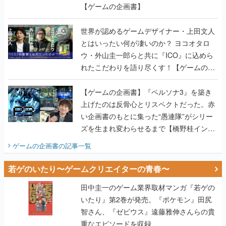
【ゲームの企画書】
世界が認めるゲームデザイナー・上田文人
とはいったい何が凄いのか？ ヨコオタロ
ウ・外山圭一郎らと共に『ICO』に込めら
れたこだわりを語り尽くす！【ゲームの企
画書】
【ゲームの企画書】『ペルソナ3』を築き
上げたのは反骨心とリスペクトだった。赤
い企画書のもとに集った“愚連隊”がシリー
ズを生まれ変わらせるまで【橋野桂インタ
ビュー】
ゲームの企画書
の記事一覧
若ゲのいたり〜ゲームクリエイターの青春〜
田中圭一のゲーム業界取材マンガ『若ゲの
いたり』第2巻が発売。『ポケモン』田尻
智さん、『ゼビウス』遠藤雅伸さんらの貴
重なエピソードを収録