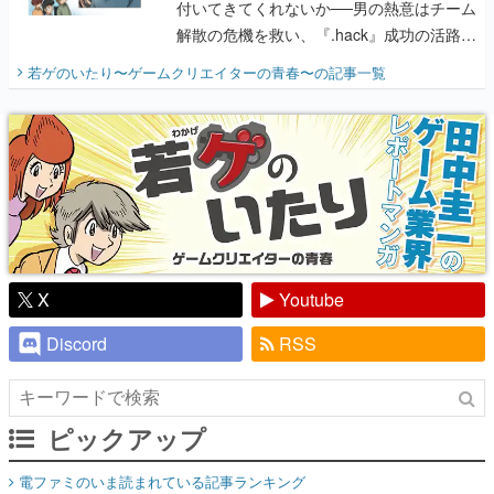
付いてきてくれないか──男の熱意はチーム
解散の危機を救い、『.hack』成功の活路を
開く。業界の快男児・松山 洋に流れる血は
若ゲのいたり〜ゲームクリエイターの青春〜
の記事一覧
『少年ジャンプ』色だった【若ゲのいた
り】
X
Youtube
Discord
RSS
ピックアップ
電ファミのいま読まれている記事ランキング