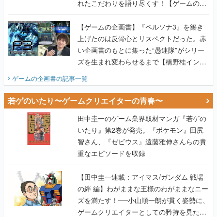
れたこだわりを語り尽くす！【ゲームの企
画書】
【ゲームの企画書】『ペルソナ3』を築き
上げたのは反骨心とリスペクトだった。赤
い企画書のもとに集った“愚連隊”がシリー
ズを生まれ変わらせるまで【橋野桂インタ
ビュー】
ゲームの企画書
の記事一覧
若ゲのいたり〜ゲームクリエイターの青春〜
田中圭一のゲーム業界取材マンガ『若ゲの
いたり』第2巻が発売。『ポケモン』田尻
智さん、『ゼビウス』遠藤雅伸さんらの貴
重なエピソードを収録
【田中圭一連載：アイマス/ガンダム 戦場
の絆 編】わがままな王様のわがままなニー
ズを満たす！──小山順一朗が貫く姿勢に、
ゲームクリエイターとしての矜持を見た