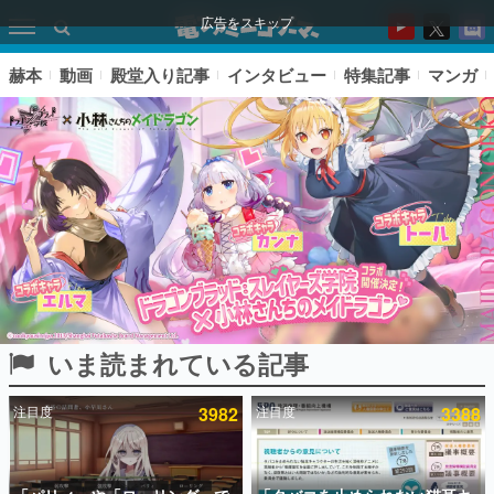
広告をスキップ
赫本
動画
殿堂入り記事
インタビュー
特集記事
マンガ
いま読まれている記事
ピックアップ
注目度
3982
注目度
3388
電ファミのいま読まれている記事ランキング
アプリセール情報