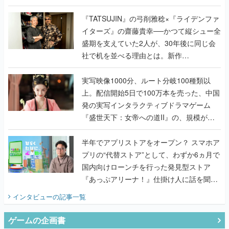
で作り込まれた理由を両ディレクターに聞
く
『TATSUJIN』の弓削雅稔×『ライデンファ
イターズ』の齋藤貴幸──かつて縦シュー全
盛期を支えていた2人が、30年後に同じ会
社で机を並べる理由とは。新作
『TATSUJIN EXTREME』で初タッグを組
んだレジェンド2人に訊く開発秘話
実写映像1000分、ルート分岐100種類以
上。配信開始5日で100万本を売った、中国
発の実写インタラクティブドラマゲーム
『盛世天下：女帝への道II』の、規模が違
うこだわりをプロデューサーに聞いた
半年でアプリストアをオープン？ スマホア
プリの“代替ストア”として、わずか6ヵ月で
国内向けローンチを行った発見型ストア
『あっぷアリーナ！』仕掛け人に話を聞い
てみた
インタビュー
の記事一覧
ゲームの企画書