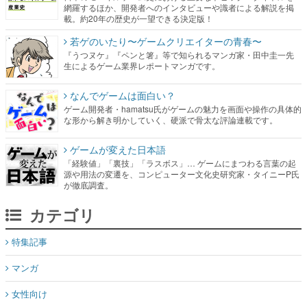
網羅するほか、開発者へのインタビューや識者による解説を掲
載。約20年の歴史が一望できる決定版！
若ゲのいたり〜ゲームクリエイターの青春〜
『うつヌケ』『ペンと箸』等で知られるマンガ家・田中圭一先
生によるゲーム業界レポートマンガです。
なんでゲームは面白い？
ゲーム開発者・hamatsu氏がゲームの魅力を画面や操作の具体的
な形から解き明かしていく、硬派で骨太な評論連載です。
ゲームが変えた日本語
「経験値」「裏技」「ラスボス」… ゲームにまつわる言葉の起
源や用法の変遷を、コンピューター文化史研究家・タイニーP氏
が徹底調査。
カテゴリ
特集記事
マンガ
女性向け