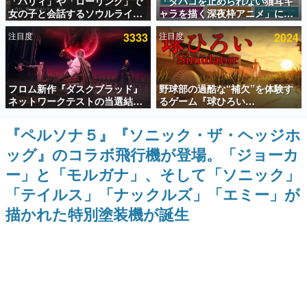
「パリィ」や「ローリング」で
「タバコを止められない猫耳キ
女の子と会話するソウルライク
ャラを描く深夜枠アニメ」に視
インタビュー
恋愛ゲーム『小早川さんはソウ
聴者の一部から批判意見。違法
注目度
3333
注目度
2024
ルライク』無料公開。返事に失
薬物の使用と思しき描写も含め
連載・特集一覧
敗すると「YOU DIED」
て、BPOが議論を交わす
殿堂入り記事
フロム新作『ダスクブラッド』
野球部の過酷な“補欠”を体験す
SNS拡散数が数千以上！ ページビュー数万以上！ などな
ど。多くの人々に読まれた、電ファミ渾身の“殿堂入り”記
ネットワークテストの当選結果
るゲーム『球ひろい
事をまとめました。
が8月7日22時に発表。応募サイ
Simulator』が「1件」のウィッ
トのマイページから確認可能、
シュリストをもとにチェコ語に
『ペルソナ５』『ソニック・ザ・ヘッジホ
ゲームの企画書
テスト実施は8月21日～24日
対応しSNSで話題に。『キング
名作ゲームクリエイターの方々に製作時のエピソードをお
ッグ』のコラボ飛行機が登場。「ジョーカ
ダム・カム』開発元やチェコの
聞きし、ヒットする企画（ゲーム）とは何か？を探ってい
プロ野球選手から称賛の声
きます。
ー」と「モルガナ」、そして「ソニック」
赫本
「テイルス」「ナックルズ」「エミー」が
この物語を解いてはいけない。『赫本』は、〈試験問題〉
描かれた特別塗装機が誕生
の形をした短編ホラー小説集です。
新世代に訊く
これからのデジタルゲーム市場を担う若きクリエイター達
の姿を追い、彼らのルーツと情熱を探っていきます。
ゲーム世代の作家たち
ゲームに多大な影響を受けた作家さんに取材し、ゲームが