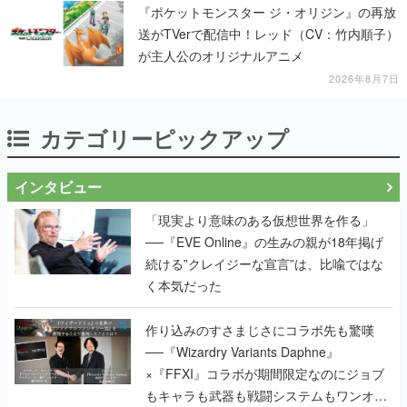
『ポケットモンスター ジ・オリジン』の再放
送がTVerで配信中！レッド（CV：竹内順子）
が主人公のオリジナルアニメ
2026年8月7日
カテゴリーピックアップ
インタビュー
「現実より意味のある仮想世界を作る」
──『EVE Online』の生みの親が18年掲げ
続ける”クレイジーな宣言”は、比喩ではな
く本気だった
作り込みのすさまじさにコラボ先も驚嘆
──『Wizardry Variants Daphne』
×『FFXI』コラボが期間限定なのにジョブ
もキャラも武器も戦闘システムもワンオフ