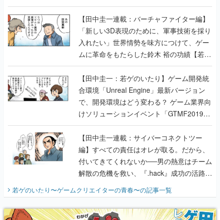
【若ゲのいたり最終回】
【田中圭一連載：バーチャファイター編】
「新しい3D表現のために、軍事技術を採り
入れたい」世界情勢を味方につけて、ゲー
ムに革命をもたらした鈴木 裕の功績【若ゲ
のいたり】
【田中圭一：若ゲのいたり】ゲーム開発統
合環境「Unreal Engine」最新バージョン
で、開発環境はどう変わる？ ゲーム業界向
けソリューションイベント「GTMF2019」
に行って、より理解を深めよう【PR】
【田中圭一連載：サイバーコネクトツー
編】すべての責任はオレが取る。だから、
付いてきてくれないか──男の熱意はチーム
解散の危機を救い、『.hack』成功の活路を
開く。業界の快男児・松山 洋に流れる血は
若ゲのいたり〜ゲームクリエイターの青春〜
の記事一覧
『少年ジャンプ』色だった【若ゲのいた
り】