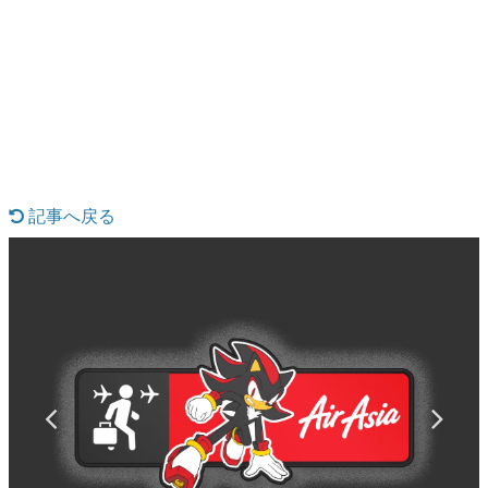
日本のコンテンツ産業やカルチャーに与えた影響を探る企
画です。
日本モバイルゲーム産業史
日本のモバイルゲーム史における主要なトピック・タイト
ルを網羅するほか、開発者へのインタビューや識者による
解説を掲載。約20年の歴史が一望できる決定版！
若ゲのいたり〜ゲームクリエイターの青春〜
『うつヌケ』『ペンと箸』等で知られるマンガ家・田中圭
一先生によるゲーム業界レポートマンガです。
記事へ戻る
なんでゲームは面白い？
ゲーム開発者・hamatsu氏がゲームの魅力を画面や操作の
具体的な形から解き明かしていく、硬派で骨太な評論連載
です。
ゲームが変えた日本語
「経験値」「裏技」「ラスボス」… ゲームにまつわる言葉
の起源や用法の変遷を、コンピューター文化史研究家・タ
イニーP氏が徹底調査。
カテゴリ
特集記事