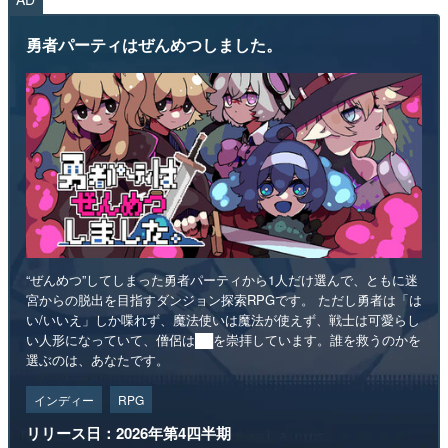
勇者パーティはぜんめつしました。
“ぜんめつ”してしまった勇者パーティから1人だけ選んで、ともに迷
宮からの脱出を目指すダンジョン探索RPGです。 ただし勇者は「は
い/いいえ」しか喋れず、魔法使いは魔法が使えず、戦士は可愛らし
い人形になっていて、僧侶は██を崇拝しています。誰を救うのかを
選ぶのは、あなたです。
インディー
RPG
リリース日：2026年第4四半期