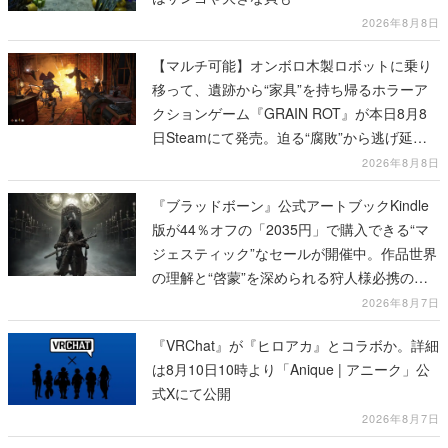
2026年8月8日
【マルチ可能】オンボロ木製ロボットに乗り
移って、遺跡から“家具”を持ち帰るホラーア
クションゲーム『GRAIN ROT』が本日8月8
日Steamにて発売。迫る“腐敗”から逃げ延
び、持ち帰った家具で基地を再建
2026年8月8日
『ブラッドボーン』公式アートブックKindle
版が44％オフの「2035円」で購入できる“マ
ジェスティック”なセールが開催中。作品世界
の理解と“啓蒙”を深められる狩人様必携の一
冊
2026年8月7日
『VRChat』が『ヒロアカ』とコラボか。詳細
は8月10日10時より「Anique | アニーク」公
式Xにて公開
2026年8月7日