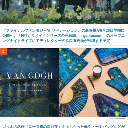
『ファイナルファンタジーⅦ リベレーション』の新映像が8月26日早朝に
公開へ。『FF7』リメイクシリーズの完結編、「gamescom」のオープニ
ングナイトライブにてディレクターの浜口直樹氏が登壇する予定
5
ゴッホの名画『ローヌ川の星月夜』をあしらった傘やトートバッグなどが