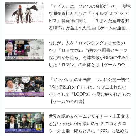
『アビス』は、ひとつの奇跡だった──膨大
な開発資料とともに『テイルズ オブ ジ ア
ビス』開発陣に聞く、「生まれた意味を知
るRPG」が生まれた理由【ゲームの企画
書】
なにが、人を「ロマンシング」させるの
か？『ロマサガ2』当時の企画書とキャラ
設定画から迫る、河津秋敏がRPGに生み出
した「ロマン」の正体とは【ゲームの企画
書】
『ガンパレ』の企画書、ついに公開━初代
PSの伝説的タイトルは、なぜ生まれたの
か？そして『LOOP8』へ受け継がれたもの
【ゲームの企画書】
世界が認めるゲームデザイナー・上田文人
とはいったい何が凄いのか？ ヨコオタロ
ウ・外山圭一郎らと共に『ICO』に込めら