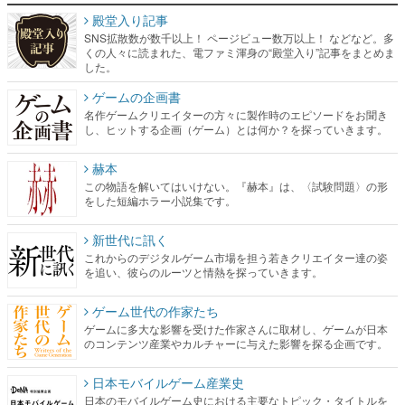
殿堂入り記事
SNS拡散数が数千以上！ ページビュー数万以上！ などなど。多
くの人々に読まれた、電ファミ渾身の“殿堂入り”記事をまとめま
した。
ゲームの企画書
名作ゲームクリエイターの方々に製作時のエピソードをお聞き
し、ヒットする企画（ゲーム）とは何か？を探っていきます。
赫本
この物語を解いてはいけない。『赫本』は、〈試験問題〉の形
をした短編ホラー小説集です。
新世代に訊く
これからのデジタルゲーム市場を担う若きクリエイター達の姿
を追い、彼らのルーツと情熱を探っていきます。
ゲーム世代の作家たち
ゲームに多大な影響を受けた作家さんに取材し、ゲームが日本
のコンテンツ産業やカルチャーに与えた影響を探る企画です。
日本モバイルゲーム産業史
日本のモバイルゲーム史における主要なトピック・タイトルを