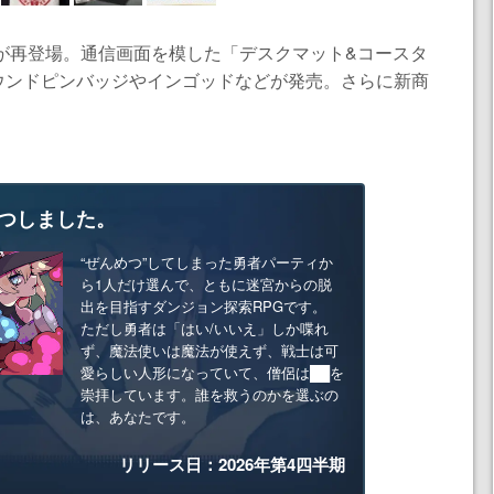
ッズが再登場。通信画面を模した「デスクマット&コースタ
ウンドピンバッジやインゴッドなどが発売。さらに新商
つしました。
“ぜんめつ”してしまった勇者パーティか
ら1人だけ選んで、ともに迷宮からの脱
出を目指すダンジョン探索RPGです。
ただし勇者は「はい/いいえ」しか喋れ
ず、魔法使いは魔法が使えず、戦士は可
愛らしい人形になっていて、僧侶は██を
崇拝しています。誰を救うのかを選ぶの
は、あなたです。
リリース日：2026年第4四半期