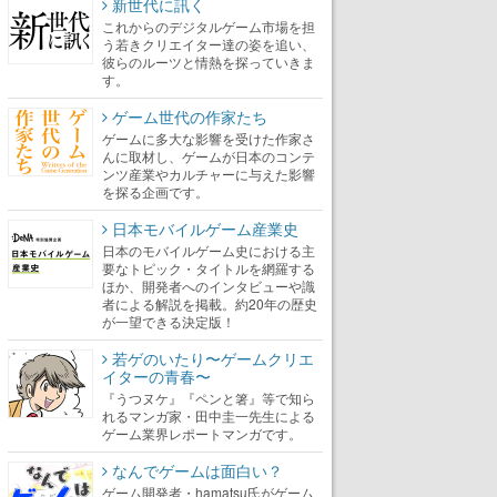
新世代に訊く
これからのデジタルゲーム市場を担
う若きクリエイター達の姿を追い、
彼らのルーツと情熱を探っていきま
す。
ゲーム世代の作家たち
ゲームに多大な影響を受けた作家さ
んに取材し、ゲームが日本のコンテ
ンツ産業やカルチャーに与えた影響
を探る企画です。
日本モバイルゲーム産業史
日本のモバイルゲーム史における主
要なトピック・タイトルを網羅する
ほか、開発者へのインタビューや識
者による解説を掲載。約20年の歴史
が一望できる決定版！
若ゲのいたり〜ゲームクリエ
イターの青春〜
『うつヌケ』『ペンと箸』等で知ら
れるマンガ家・田中圭一先生による
ゲーム業界レポートマンガです。
なんでゲームは面白い？
ゲーム開発者・hamatsu氏がゲーム