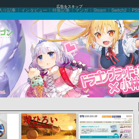
広告をスキップ
入り記事
インタビュー
特集記事
マンガ
Steam
Switch2
PS