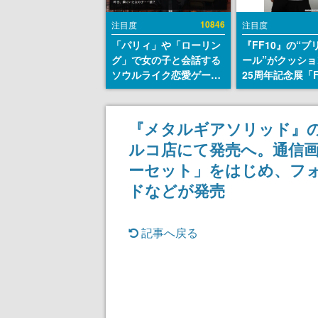
10846
注目度
注目度
「パリィ」や「ローリン
『FF10』の“ブ
グ」で女の子と会話する
ール”がクッショ
ソウルライク恋愛ゲーム
25周年記念展「F
『小早川さんはソウルラ
FANTASY X MU
イク』無料公開。返事に
幻光の記憶-」の
失敗すると「YOU
報が一部公開
『メタルギアソリッド』
DIED」
ルコ店にて発売へ。通信
ーセット」をはじめ、フ
ドなどが発売
記事へ戻る