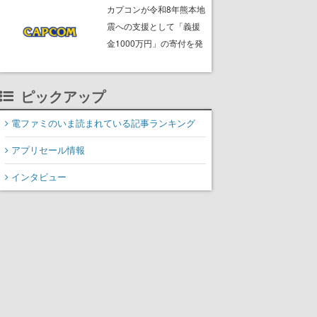
ームフリーク・大森滋氏
カプコンが令和8年熊本地
が開発秘話を語る動画が
震への支援として「義援
ゲームフリーク公式
金1000万円」の寄付を発
YouTubeで公開中
表
ピックアップ
電ファミのいま読まれている記事ランキング
アプリセール情報
インタビュー