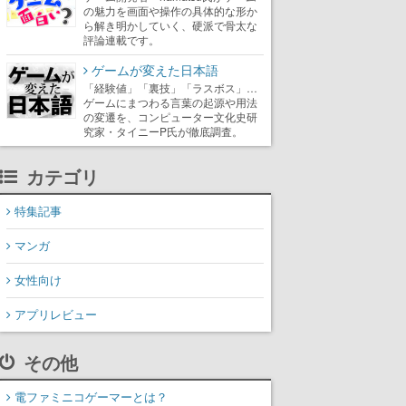
の魅力を画面や操作の具体的な形か
ら解き明かしていく、硬派で骨太な
評論連載です。
ゲームが変えた日本語
「経験値」「裏技」「ラスボス」…
ゲームにまつわる言葉の起源や用法
の変遷を、コンピューター文化史研
究家・タイニーP氏が徹底調査。
カテゴリ
特集記事
マンガ
女性向け
アプリレビュー
その他
電ファミニコゲーマーとは？