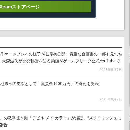
Steamストアページ
』試作ゲームプレイの様子が世界初公開、貴重な企画書の一部も見れち
大森滋氏が開発秘話を語る動画がゲームフリーク公式YouTubeで
2026年8月7日
地震への支援として「義援金1000万円」の寄付を発表
2026年8月7日
 5』の激辛担々麺「デビル メイ カライ」が爆誕。“スタイリッシュに
報告