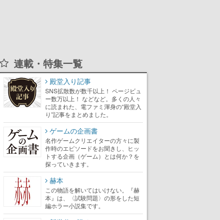
連載・特集一覧
殿堂入り記事
SNS拡散数が数千以上！ ページビュ
ー数万以上！ などなど。多くの人々
に読まれた、電ファミ渾身の“殿堂入
り”記事をまとめました。
ゲームの企画書
名作ゲームクリエイターの方々に製
作時のエピソードをお聞きし、ヒッ
トする企画（ゲーム）とは何か？を
探っていきます。
赫本
この物語を解いてはいけない。『赫
本』は、〈試験問題〉の形をした短
編ホラー小説集です。