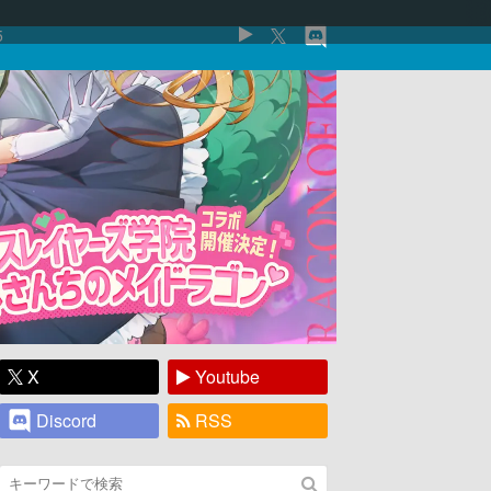
5
X
Youtube
Discord
RSS