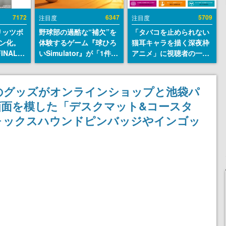
7172
6347
5709
注目度
注目度
リッツボ
野球部の過酷な“補欠”を
「タバコを止められない
ン化。
体験するゲーム『球ひろ
猫耳キャラを描く深夜枠
INAL
いSimulator』が「1件」
アニメ」に視聴者の一部
SEUM-
のウィッシュリストをも
から批判意見。違法薬物
グッズ情
とにチェコ語に対応し
の使用と思しき描写も含
SNSで話題に。『キング
めて、BPOが議論を交わ
のグッズがオンラインショップと池袋パ
ダム・カム』開発元やチ
す
画面を模した「デスクマット&コースタ
ェコのプロ野球選手から
称賛の声
ォックスハウンドピンバッジやインゴッ