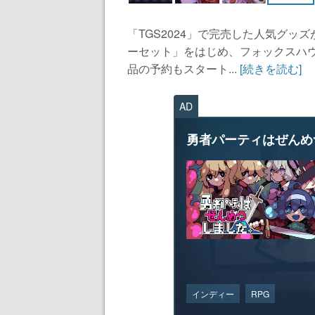
「TGS2024」で完売した人気グ
ーセット」をはじめ、フォックスハ
品の予約もスタート...
[続きを読む]
AD
勇者パーティはぜんめ
インディー
RPG