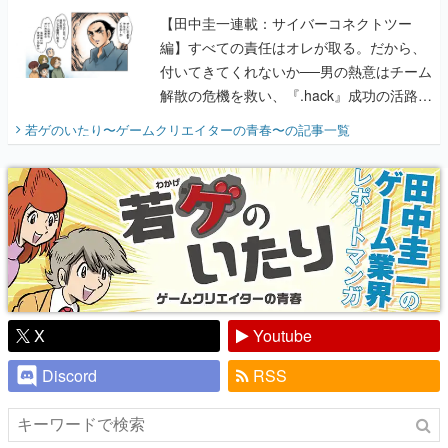
【田中圭一連載：サイバーコネクトツー
編】すべての責任はオレが取る。だから、
付いてきてくれないか──男の熱意はチーム
解散の危機を救い、『.hack』成功の活路を
開く。業界の快男児・松山 洋に流れる血は
若ゲのいたり〜ゲームクリエイターの青春〜
の記事一覧
『少年ジャンプ』色だった【若ゲのいた
り】
X
Youtube
Discord
RSS