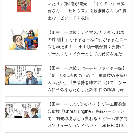
いたり』第2巻が発売。『ポケモン』田尻
智さん、『ゼビウス』遠藤雅伸さんらの貴
重なエピソードを収録
【田中圭一連載：アイマス/ガンダム 戦場
の絆 編】わがままな王様のわがままなニー
ズを満たす！──小山順一朗が貫く姿勢に、
ゲームクリエイターとしての矜持を見た
【若ゲのいたり最終回】
【田中圭一連載：バーチャファイター編】
「新しい3D表現のために、軍事技術を採り
入れたい」世界情勢を味方につけて、ゲー
ムに革命をもたらした鈴木 裕の功績【若ゲ
のいたり】
【田中圭一：若ゲのいたり】ゲーム開発統
合環境「Unreal Engine」最新バージョン
で、開発環境はどう変わる？ ゲーム業界向
けソリューションイベント「GTMF2019」
に行って、より理解を深めよう【PR】