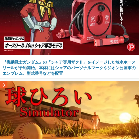
『機動戦士ガンダム』の「シャア専用ザクⅡ」をイメージした散水ホース
リールが予約開始。本体にはシャアのパーソナルマークやジオン公国軍の
エンブレム、型式番号などを配置
3