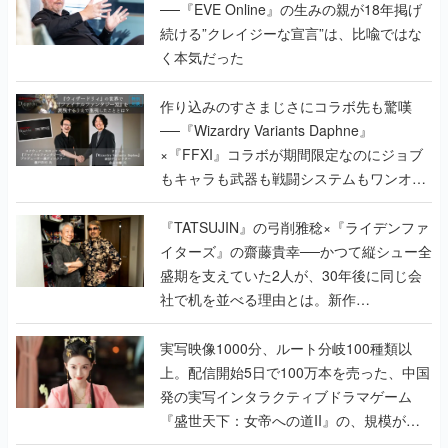
──『EVE Online』の生みの親が18年掲げ
続ける”クレイジーな宣言”は、比喩ではな
く本気だった
作り込みのすさまじさにコラボ先も驚嘆
──『Wizardry Variants Daphne』
×『FFXI』コラボが期間限定なのにジョブ
もキャラも武器も戦闘システムもワンオフ
で作り込まれた理由を両ディレクターに聞
く
『TATSUJIN』の弓削雅稔×『ライデンファ
イターズ』の齋藤貴幸──かつて縦シュー全
盛期を支えていた2人が、30年後に同じ会
社で机を並べる理由とは。新作
『TATSUJIN EXTREME』で初タッグを組
んだレジェンド2人に訊く開発秘話
実写映像1000分、ルート分岐100種類以
上。配信開始5日で100万本を売った、中国
発の実写インタラクティブドラマゲーム
『盛世天下：女帝への道II』の、規模が違
うこだわりをプロデューサーに聞いた