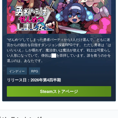
“ぜんめつ”してしまった勇者パーティから1人だけ選んで、ともに迷
宮からの脱出を目指すダンジョン探索RPGです。 ただし勇者は「は
い/いいえ」しか喋れず、魔法使いは魔法が使えず、戦士は可愛らし
い人形になっていて、僧侶は██を崇拝しています。誰を救うのかを
選ぶのは、あなたです。
インディー
RPG
リリース日：2026年第4四半期
Steamストアページ