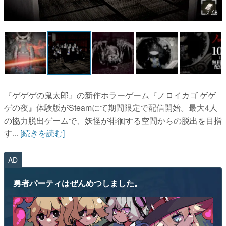
2 / 5
マンガ
女性向け
アプリレビュー
その他
『ゲゲゲの鬼太郎』の新作ホラーゲーム『ノロイカゴ ゲゲ
電ファミニコゲーマーとは？
ゲの夜』体験版がSteamにて期間限定で配信開始。最大4人
の協力脱出ゲームで、妖怪が徘徊する空間からの脱出を目指
運営：株式会社マレ
す...
[続きを読む]
AD
勇者パーティはぜんめつしました。