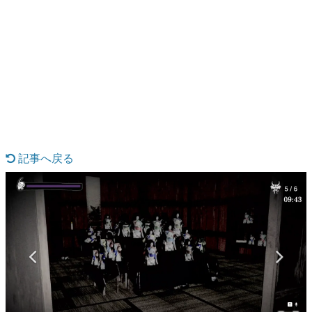
日本のコンテンツ産業やカルチャーに与えた影響を探る企
画です。
日本モバイルゲーム産業史
日本のモバイルゲーム史における主要なトピック・タイト
ルを網羅するほか、開発者へのインタビューや識者による
解説を掲載。約20年の歴史が一望できる決定版！
若ゲのいたり〜ゲームクリエイターの青春〜
『うつヌケ』『ペンと箸』等で知られるマンガ家・田中圭
一先生によるゲーム業界レポートマンガです。
記事へ戻る
なんでゲームは面白い？
ゲーム開発者・hamatsu氏がゲームの魅力を画面や操作の
具体的な形から解き明かしていく、硬派で骨太な評論連載
です。
ゲームが変えた日本語
「経験値」「裏技」「ラスボス」… ゲームにまつわる言葉
の起源や用法の変遷を、コンピューター文化史研究家・タ
イニーP氏が徹底調査。
カテゴリ
特集記事