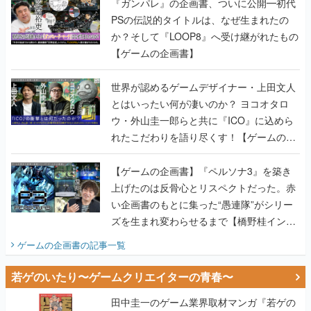
『ガンパレ』の企画書、ついに公開━初代
PSの伝説的タイトルは、なぜ生まれたの
か？そして『LOOP8』へ受け継がれたもの
【ゲームの企画書】
世界が認めるゲームデザイナー・上田文人
とはいったい何が凄いのか？ ヨコオタロ
ウ・外山圭一郎らと共に『ICO』に込めら
れたこだわりを語り尽くす！【ゲームの企
画書】
【ゲームの企画書】『ペルソナ3』を築き
上げたのは反骨心とリスペクトだった。赤
い企画書のもとに集った“愚連隊”がシリー
ズを生まれ変わらせるまで【橋野桂インタ
ビュー】
ゲームの企画書
の記事一覧
若ゲのいたり〜ゲームクリエイターの青春〜
田中圭一のゲーム業界取材マンガ『若ゲの