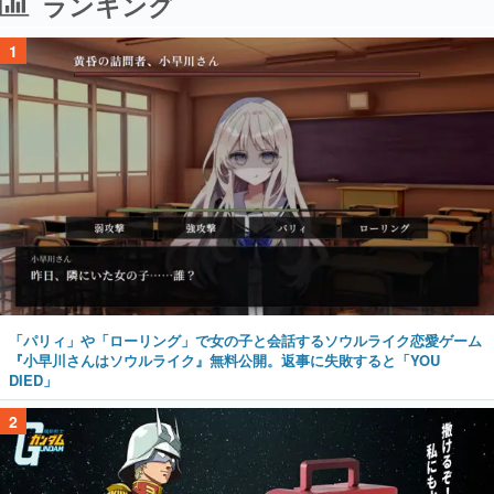
ランキング
1
「パリィ」や「ローリング」で女の子と会話するソウルライク恋愛ゲーム
『小早川さんはソウルライク』無料公開。返事に失敗すると「YOU
DIED」
2