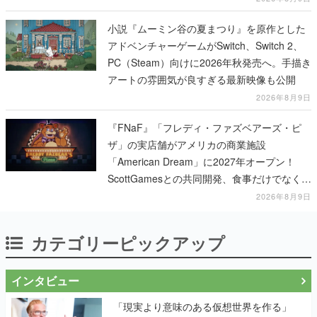
小説『ムーミン谷の夏まつり』を原作とした
アドベンチャーゲームがSwitch、Switch 2、
PC（Steam）向けに2026年秋発売へ。手描き
アートの雰囲気が良すぎる最新映像も公開
2026年8月9日
『FNaF』「フレディ・ファズベアーズ・ピ
ザ」の実店舗がアメリカの商業施設
「American Dream」に2027年オープン！
ScottGamesとの共同開発、食事だけでなくス
テージショーや没入型のホラー体験も楽しめ
2026年8月9日
る
カテゴリーピックアップ
インタビュー
「現実より意味のある仮想世界を作る」