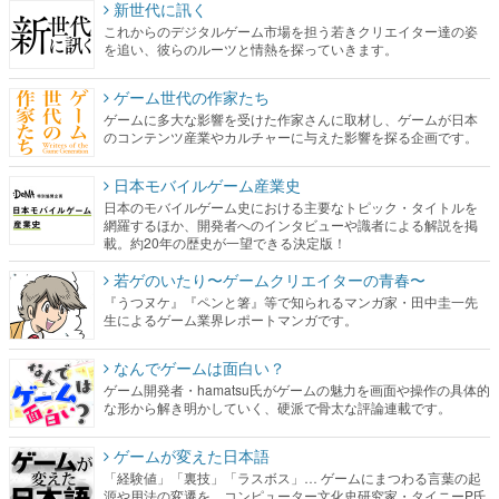
新世代に訊く
これからのデジタルゲーム市場を担う若きクリエイター達の姿
を追い、彼らのルーツと情熱を探っていきます。
ゲーム世代の作家たち
ゲームに多大な影響を受けた作家さんに取材し、ゲームが日本
のコンテンツ産業やカルチャーに与えた影響を探る企画です。
日本モバイルゲーム産業史
日本のモバイルゲーム史における主要なトピック・タイトルを
網羅するほか、開発者へのインタビューや識者による解説を掲
載。約20年の歴史が一望できる決定版！
若ゲのいたり〜ゲームクリエイターの青春〜
『うつヌケ』『ペンと箸』等で知られるマンガ家・田中圭一先
生によるゲーム業界レポートマンガです。
なんでゲームは面白い？
ゲーム開発者・hamatsu氏がゲームの魅力を画面や操作の具体的
な形から解き明かしていく、硬派で骨太な評論連載です。
ゲームが変えた日本語
「経験値」「裏技」「ラスボス」… ゲームにまつわる言葉の起
源や用法の変遷を、コンピューター文化史研究家・タイニーP氏