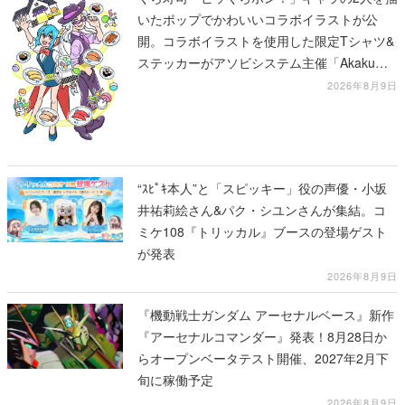
いたポップでかわいいコラボイラストが公
開。コラボイラストを使用した限定Tシャツ&
ステッカーがアソビシステム主催「Akaku
展」にて販売へ
2026年8月9日
“ｽﾋﾟｷ本人”と「スピッキー」役の声優・小坂
井祐莉絵さん&パク・シユンさんが集結。コ
ミケ108『トリッカル』ブースの登場ゲスト
が発表
2026年8月9日
『機動戦士ガンダム アーセナルベース』新作
『アーセナルコマンダー』発表！8月28日か
らオープンベータテスト開催、2027年2月下
旬に稼働予定
2026年8月9日