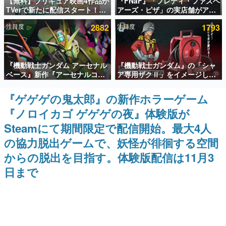
【無料】プリキュア映画4作品が
『FNaF』「フレディ・ファズベ
TVerで新たに配信スタート！な
アーズ・ピザ」の実店舗がアメ
インタビュー
んと2018年～2024年の映画ほぼ
リカの商業施設「American
注目度
2882
注目度
1793
すべてが見放題に、ぶっちゃけ
Dream」に2027年オープン！
連載・特集一覧
ありえないラインナップ
ScottGamesとの共同開発、食
事だけでなくステージショーや
没入型のホラー体験も楽しめる
殿堂入り記事
『機動戦士ガンダム アーセナル
『機動戦士ガンダム』の「シャ
SNS拡散数が数千以上！ ページビュー数万以上！ などな
ど。多くの人々に読まれた、電ファミ渾身の“殿堂入り”記
ベース』新作『アーセナルコマ
ア専用ザクⅡ」をイメージした
事をまとめました。
ンダー』発表！8月28日からオ
散水ホースリールが予約開始。
ープンベータテスト開催、2027
本体にはシャアのパーソナルマ
『ゲゲゲの鬼太郎』の新作ホラーゲーム
ゲームの企画書
年2月下旬に稼働予定
ークやジオン公国軍のエンブレ
名作ゲームクリエイターの方々に製作時のエピソードをお
『ノロイカゴ ゲゲゲの夜』体験版が
ム、型式番号などを配置
聞きし、ヒットする企画（ゲーム）とは何か？を探ってい
きます。
Steamにて期間限定で配信開始。最大4人
赫本
の協力脱出ゲームで、妖怪が徘徊する空間
この物語を解いてはいけない。『赫本』は、〈試験問題〉
からの脱出を目指す。体験版配信は11月3
の形をした短編ホラー小説集です。
日まで
新世代に訊く
これからのデジタルゲーム市場を担う若きクリエイター達
の姿を追い、彼らのルーツと情熱を探っていきます。
ゲーム世代の作家たち
ゲームに多大な影響を受けた作家さんに取材し、ゲームが