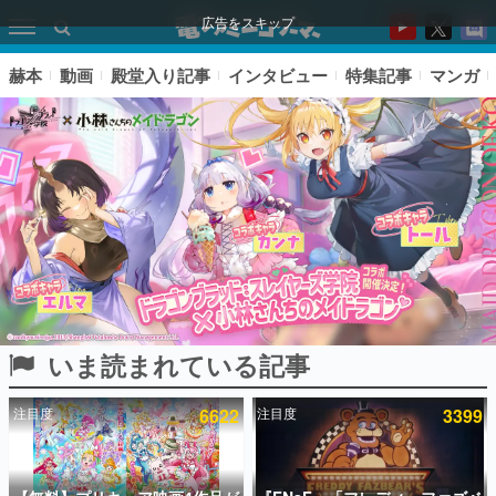
広告をスキップ
赫本
動画
殿堂入り記事
インタビュー
特集記事
マンガ
いま読まれている記事
ピックアップ
注目度
6622
注目度
3399
電ファミのいま読まれている記事ランキング
アプリセール情報