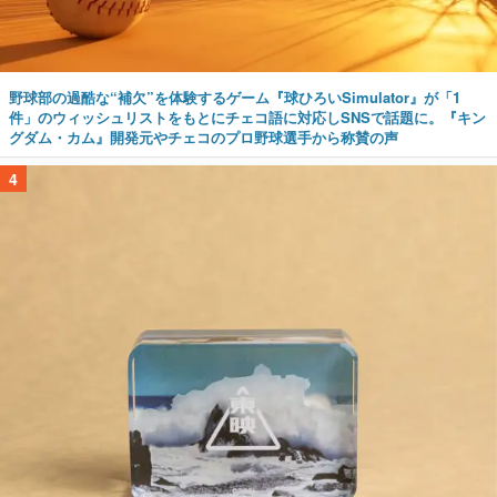
野球部の過酷な“補欠”を体験するゲーム『球ひろいSimulator』が「1
件」のウィッシュリストをもとにチェコ語に対応しSNSで話題に。『キン
グダム・カム』開発元やチェコのプロ野球選手から称賛の声
4