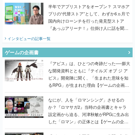
半年でアプリストアをオープン？ スマホア
プリの“代替ストア”として、わずか6ヵ月で
国内向けローンチを行った発見型ストア
『あっぷアリーナ！』仕掛け人に話を聞い
てみた
インタビュー
の記事一覧
ゲームの企画書
『アビス』は、ひとつの奇跡だった──膨大
な開発資料とともに『テイルズ オブ ジ ア
ビス』開発陣に聞く、「生まれた意味を知
るRPG」が生まれた理由【ゲームの企画
書】
なにが、人を「ロマンシング」させるの
か？『ロマサガ2』当時の企画書とキャラ
設定画から迫る、河津秋敏がRPGに生み出
した「ロマン」の正体とは【ゲームの企画
書】