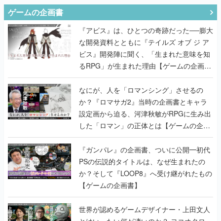
ゲームの企画書
『アビス』は、ひとつの奇跡だった──膨大
な開発資料とともに『テイルズ オブ ジ ア
ビス』開発陣に聞く、「生まれた意味を知
るRPG」が生まれた理由【ゲームの企画
書】
なにが、人を「ロマンシング」させるの
か？『ロマサガ2』当時の企画書とキャラ
設定画から迫る、河津秋敏がRPGに生み出
した「ロマン」の正体とは【ゲームの企画
書】
『ガンパレ』の企画書、ついに公開━初代
PSの伝説的タイトルは、なぜ生まれたの
か？そして『LOOP8』へ受け継がれたもの
【ゲームの企画書】
世界が認めるゲームデザイナー・上田文人
とはいったい何が凄いのか？ ヨコオタロ