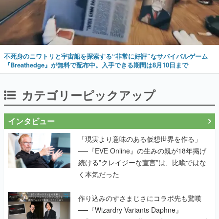
不死身のニワトリと宇宙船を探索する“非常に好評”なサバイバルゲーム
『Breathedge』が無料で配布中。入手できる期間は8月10日まで
カテゴリーピックアップ
インタビュー
「現実より意味のある仮想世界を作る」
──『EVE Online』の生みの親が18年掲げ
続ける”クレイジーな宣言”は、比喩ではな
く本気だった
作り込みのすさまじさにコラボ先も驚嘆
──『Wizardry Variants Daphne』