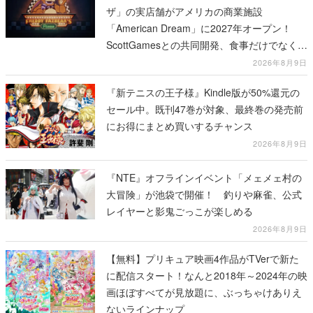
ザ」の実店舗がアメリカの商業施設
「American Dream」に2027年オープン！
ScottGamesとの共同開発、食事だけでなくス
テージショーや没入型のホラー体験も楽しめ
2026年8月9日
る
『新テニスの王子様』Kindle版が50%還元の
セール中。既刊47巻が対象、最終巻の発売前
にお得にまとめ買いするチャンス
2026年8月9日
『NTE』オフラインイベント「メェメェ村の
大冒険」が池袋で開催！ 釣りや麻雀、公式
レイヤーと影鬼ごっこが楽しめる
2026年8月9日
【無料】プリキュア映画4作品がTVerで新た
に配信スタート！なんと2018年～2024年の映
画ほぼすべてが見放題に、ぶっちゃけありえ
ないラインナップ