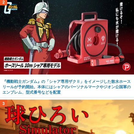
2
『機動戦士ガンダム』の「シャア専用ザクⅡ」をイメージした散水ホース
リールが予約開始。本体にはシャアのパーソナルマークやジオン公国軍の
エンブレム、型式番号などを配置
3