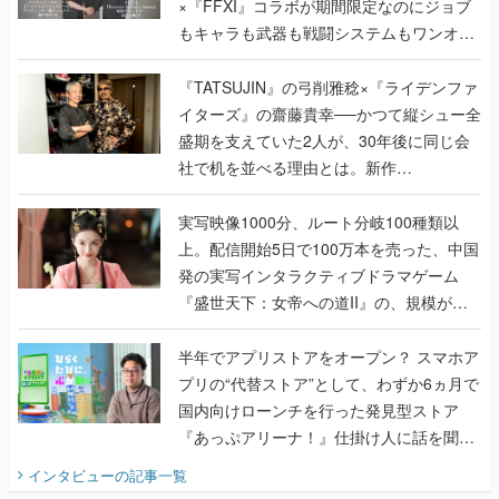
×『FFXI』コラボが期間限定なのにジョブ
もキャラも武器も戦闘システムもワンオフ
で作り込まれた理由を両ディレクターに聞
く
『TATSUJIN』の弓削雅稔×『ライデンファ
イターズ』の齋藤貴幸──かつて縦シュー全
盛期を支えていた2人が、30年後に同じ会
社で机を並べる理由とは。新作
『TATSUJIN EXTREME』で初タッグを組
んだレジェンド2人に訊く開発秘話
実写映像1000分、ルート分岐100種類以
上。配信開始5日で100万本を売った、中国
発の実写インタラクティブドラマゲーム
『盛世天下：女帝への道II』の、規模が違
うこだわりをプロデューサーに聞いた
半年でアプリストアをオープン？ スマホア
プリの“代替ストア”として、わずか6ヵ月で
国内向けローンチを行った発見型ストア
『あっぷアリーナ！』仕掛け人に話を聞い
てみた
インタビュー
の記事一覧