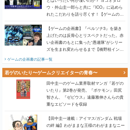
ウ・外山圭一郎らと共に『ICO』に込めら
れたこだわりを語り尽くす！【ゲームの企
画書】
【ゲームの企画書】『ペルソナ3』を築き
上げたのは反骨心とリスペクトだった。赤
い企画書のもとに集った“愚連隊”がシリー
ズを生まれ変わらせるまで【橋野桂インタ
ビュー】
ゲームの企画書
の記事一覧
若ゲのいたり〜ゲームクリエイターの青春〜
田中圭一のゲーム業界取材マンガ『若ゲの
いたり』第2巻が発売。『ポケモン』田尻
智さん、『ゼビウス』遠藤雅伸さんらの貴
重なエピソードを収録
【田中圭一連載：アイマス/ガンダム 戦場
の絆 編】わがままな王様のわがままなニー