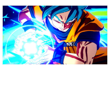
日本のコンテンツ産業やカルチャーに与えた影響を探る企
画です。
日本モバイルゲーム産業史
日本のモバイルゲーム史における主要なトピック・タイト
ルを網羅するほか、開発者へのインタビューや識者による
解説を掲載。約20年の歴史が一望できる決定版！
若ゲのいたり〜ゲームクリエイターの青春〜
『うつヌケ』『ペンと箸』等で知られるマンガ家・田中圭
一先生によるゲーム業界レポートマンガです。
なんでゲームは面白い？
ゲーム開発者・hamatsu氏がゲームの魅力を画面や操作の
具体的な形から解き明かしていく、硬派で骨太な評論連載
です。
ゲームが変えた日本語
「経験値」「裏技」「ラスボス」… ゲームにまつわる言葉
の起源や用法の変遷を、コンピューター文化史研究家・タ
イニーP氏が徹底調査。
カテゴリ
特集記事