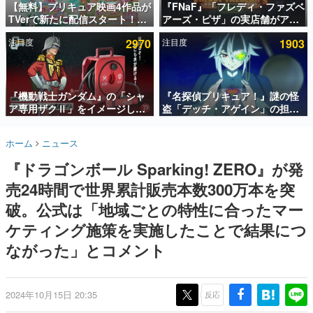
【無料】プリキュア映画4作品が
『FNaF』「フレディ・ファズベ
TVerで新たに配信スタート！な
アーズ・ピザ」の実店舗がアメ
インタビュー
んと2018年～2024年の映画ほぼ
リカの商業施設「American
注目度
2970
注目度
1903
すべてが見放題に、ぶっちゃけ
Dream」に2027年オープン！
連載・特集一覧
ありえないラインナップ
ScottGamesとの共同開発、食
事だけでなくステージショーや
殿堂入り記事
没入型のホラー体験も楽しめる
SNS拡散数が数千以上！ ページビュー数万以上！ などな
『機動戦士ガンダム』の「シャ
『名探偵プリキュア！』謎の怪
ど。多くの人々に読まれた、電ファミ渾身の“殿堂入り”記
ア専用ザクⅡ」をイメージした
盗「デッチ・アゲイン」の担当
事をまとめました。
散水ホースリールが予約開始。
キャストは天﨑滉平さんと判
本体にはシャアのパーソナルマ
明。『Re:ゼロから始める異世
ゲームの企画書
ホーム
ニュース
ークやジオン公国軍のエンブレ
界生活』オットー役、『ヒプノ
名作ゲームクリエイターの方々に製作時のエピソードをお
聞きし、ヒットする企画（ゲーム）とは何か？を探ってい
ム、型式番号などを配置
シスマイク』山田三郎役など
『ドラゴンボール Sparking! ZERO』が発
きます。
売24時間で世界累計販売本数300万本を突
赫本
この物語を解いてはいけない。『赫本』は、〈試験問題〉
破。公式は「地域ごとの特性に合ったマー
の形をした短編ホラー小説集です。
ケティング施策を実施したことで結果につ
ながった」とコメント
新世代に訊く
これからのデジタルゲーム市場を担う若きクリエイター達
の姿を追い、彼らのルーツと情熱を探っていきます。
2024年10月15日 20:35
反応
ゲーム世代の作家たち
ゲームに多大な影響を受けた作家さんに取材し、ゲームが