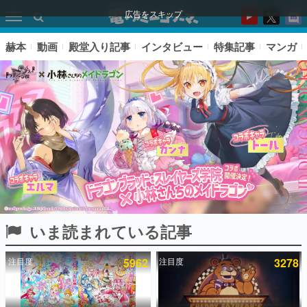
広告をスキップ
赫本
動画
殿堂入り記事
インタビュー
特集記事
マンガ
いま読まれている記事
ピックアップ
注目度
5962
注目度
3278
電ファミのいま読まれている記事ランキング
アプリセール情報