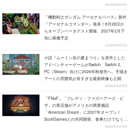
2026年8月9日
『機動戦士ガンダム アーセナルベース』新作
『アーセナルコマンダー』発表！8月28日か
らオープンベータテスト開催、2027年2月下
旬に稼働予定
2026年8月9日
小説『ムーミン谷の夏まつり』を原作とした
アドベンチャーゲームがSwitch、Switch 2、
PC（Steam）向けに2026年秋発売へ。手描き
アートの雰囲気が良すぎる最新映像も公開
2026年8月9日
『FNaF』「フレディ・ファズベアーズ・ピ
ザ」の実店舗がアメリカの商業施設
「American Dream」に2027年オープン！
ScottGamesとの共同開発、食事だけでなくス
テージショーや没入型のホラー体験も楽しめ
2026年8月9日