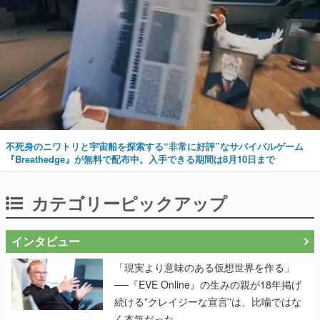
不死身のニワトリと宇宙船を探索する“非常に好評”なサバイバルゲーム
『Breathedge』が無料で配布中。入手できる期間は8月10日まで
カテゴリーピックアップ
インタビュー
「現実より意味のある仮想世界を作る」
──『EVE Online』の生みの親が18年掲げ
続ける”クレイジーな宣言”は、比喩ではな
く本気だった