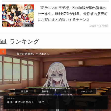
る
『新テニスの王子様』Kindle版が50%還元の
セール中。既刊47巻が対象、最終巻の発売前
にお得にまとめ買いするチャンス
2026年8月9日
ランキング
1