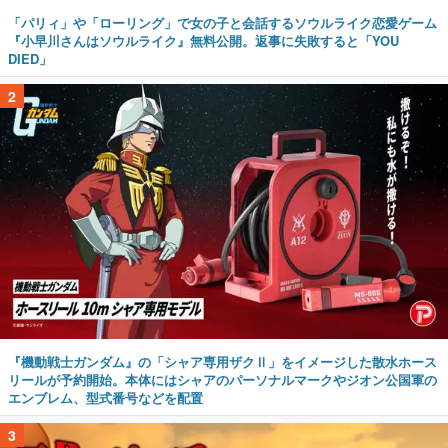
「パリィ」や「ローリング」で女の子と会話するソウルライク恋愛ゲーム
『小早川さんはソウルライク』無料公開。返事に失敗すると「YOU
DIED」
2
『機動戦士ガンダム』の「シャア専用ザクⅡ」をイメージした散水ホース
リールが予約開始。本体にはシャアのパーソナルマークやジオン公国軍の
エンブレム、型式番号などを配置
3