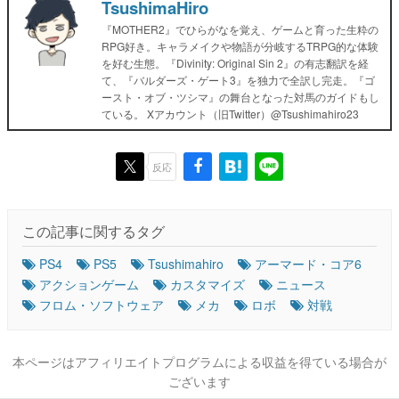
TsushimaHiro
『MOTHER2』でひらがなを覚え、ゲームと育った生粋の
RPG好き。キャラメイクや物語が分岐するTRPG的な体験
を好む生態。『Divinity: Original Sin 2』の有志翻訳を経
て、『バルダーズ・ゲート3』を独力で全訳し完走。『ゴ
ースト・オブ・ツシマ』の舞台となった対馬のガイドもし
ている。 Xアカウント（旧Twitter）@Tsushimahiro23
反応
この記事に関するタグ
PS4
PS5
Tsushimahiro
アーマード・コア6
アクションゲーム
カスタマイズ
ニュース
フロム・ソフトウェア
メカ
ロボ
対戦
本ページはアフィリエイトプログラムによる収益を得ている場合が
ございます