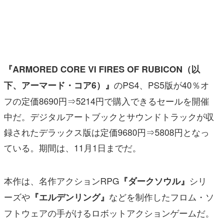
マンガ
女性向け
アプリレビュー
『ARMORED CORE VI FIRES OF RUBICON（以
その他
のPS4、PS5版が40％オ
下、アーマード・コア6）』
フの定価8690円⇒5214円で購入できるセールを開催
電ファミニコゲーマーとは？
中だ。デジタルアートブックとサウンドトラックが収
運営：株式会社マレ
録されたデラックス版は定価9680円⇒
5808円となっ
ている。期間は、11月1日までだ。
本作は、名作アクションRPG
シリ
『ダークソウル』
ーズや
などを制作したフロム・ソ
『エルデンリング』
フトウェアの手がけるロボットアクションゲームだ。