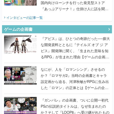
国内向けローンチを行った発見型ストア
『あっぷアリーナ！』仕掛け人に話を聞い
てみた
インタビュー
の記事一覧
ゲームの企画書
『アビス』は、ひとつの奇跡だった──膨大
な開発資料とともに『テイルズ オブ ジ ア
ビス』開発陣に聞く、「生まれた意味を知
るRPG」が生まれた理由【ゲームの企画
書】
なにが、人を「ロマンシング」させるの
か？『ロマサガ2』当時の企画書とキャラ
設定画から迫る、河津秋敏がRPGに生み出
した「ロマン」の正体とは【ゲームの企画
書】
『ガンパレ』の企画書、ついに公開━初代
PSの伝説的タイトルは、なぜ生まれたの
か？そして『LOOP8』へ受け継がれたもの