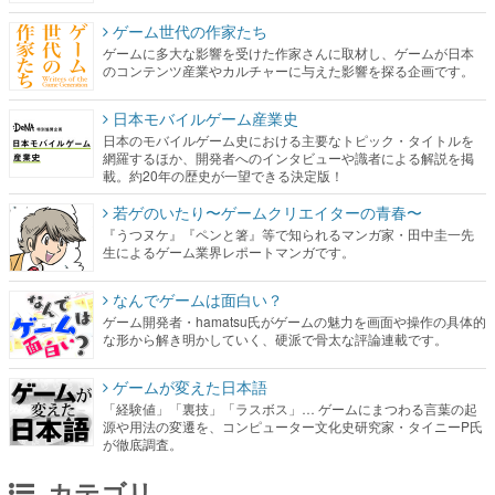
ゲーム世代の作家たち
ゲームに多大な影響を受けた作家さんに取材し、ゲームが日本
のコンテンツ産業やカルチャーに与えた影響を探る企画です。
日本モバイルゲーム産業史
日本のモバイルゲーム史における主要なトピック・タイトルを
網羅するほか、開発者へのインタビューや識者による解説を掲
載。約20年の歴史が一望できる決定版！
若ゲのいたり〜ゲームクリエイターの青春〜
『うつヌケ』『ペンと箸』等で知られるマンガ家・田中圭一先
生によるゲーム業界レポートマンガです。
なんでゲームは面白い？
ゲーム開発者・hamatsu氏がゲームの魅力を画面や操作の具体的
な形から解き明かしていく、硬派で骨太な評論連載です。
ゲームが変えた日本語
「経験値」「裏技」「ラスボス」… ゲームにまつわる言葉の起
源や用法の変遷を、コンピューター文化史研究家・タイニーP氏
が徹底調査。
カテゴリ