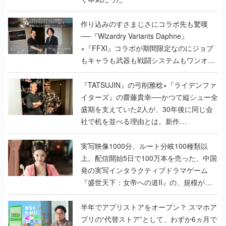
作り込みのすさまじさにコラボ先も驚嘆
──『Wizardry Variants Daphne』
×『FFXI』コラボが期間限定なのにジョブ
もキャラも武器も戦闘システムもワンオフ
で作り込まれた理由を両ディレクターに聞
く
『TATSUJIN』の弓削雅稔×『ライデンファ
イターズ』の齋藤貴幸──かつて縦シュー全
盛期を支えていた2人が、30年後に同じ会
社で机を並べる理由とは。新作
『TATSUJIN EXTREME』で初タッグを組
んだレジェンド2人に訊く開発秘話
実写映像1000分、ルート分岐100種類以
上。配信開始5日で100万本を売った、中国
発の実写インタラクティブドラマゲーム
『盛世天下：女帝への道II』の、規模が違
うこだわりをプロデューサーに聞いた
半年でアプリストアをオープン？ スマホア
プリの“代替ストア”として、わずか6ヵ月で