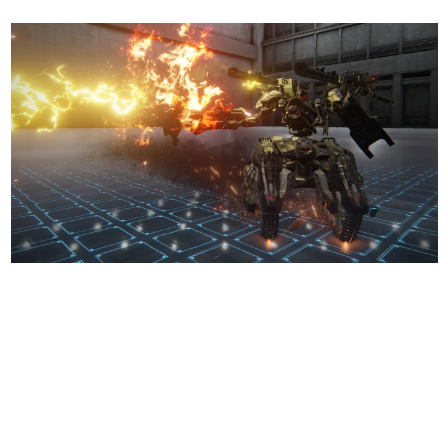
日本のコンテンツ産業やカルチャーに与えた影響を探る企
画です。
日本モバイルゲーム産業史
日本のモバイルゲーム史における主要なトピック・タイト
ルを網羅するほか、開発者へのインタビューや識者による
解説を掲載。約20年の歴史が一望できる決定版！
若ゲのいたり〜ゲームクリエイターの青春〜
『うつヌケ』『ペンと箸』等で知られるマンガ家・田中圭
一先生によるゲーム業界レポートマンガです。
なんでゲームは面白い？
ゲーム開発者・hamatsu氏がゲームの魅力を画面や操作の
具体的な形から解き明かしていく、硬派で骨太な評論連載
です。
ゲームが変えた日本語
「経験値」「裏技」「ラスボス」… ゲームにまつわる言葉
の起源や用法の変遷を、コンピューター文化史研究家・タ
イニーP氏が徹底調査。
カテゴリ
特集記事