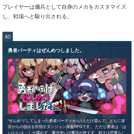
プレイヤーは傭兵として自身のメカをカスタマイズ
し、戦場へと駆り出される。
AD
勇者パーティはぜんめつしました。
“ぜんめつ”してしまった勇者パーティから1人だけ選んで、ともに迷
宮からの脱出を目指すダンジョン探索RPGです。 ただし勇者は「は
い/いいえ」しか喋れず、魔法使いは魔法が使えず、戦士は可愛らし