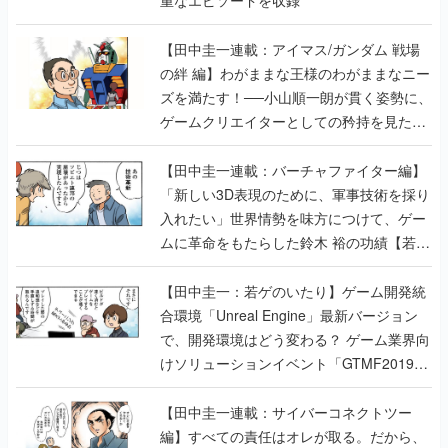
【田中圭一連載：アイマス/ガンダム 戦場
の絆 編】わがままな王様のわがままなニー
ズを満たす！──小山順一朗が貫く姿勢に、
ゲームクリエイターとしての矜持を見た
【若ゲのいたり最終回】
【田中圭一連載：バーチャファイター編】
「新しい3D表現のために、軍事技術を採り
入れたい」世界情勢を味方につけて、ゲー
ムに革命をもたらした鈴木 裕の功績【若ゲ
のいたり】
【田中圭一：若ゲのいたり】ゲーム開発統
合環境「Unreal Engine」最新バージョン
で、開発環境はどう変わる？ ゲーム業界向
けソリューションイベント「GTMF2019」
に行って、より理解を深めよう【PR】
【田中圭一連載：サイバーコネクトツー
編】すべての責任はオレが取る。だから、