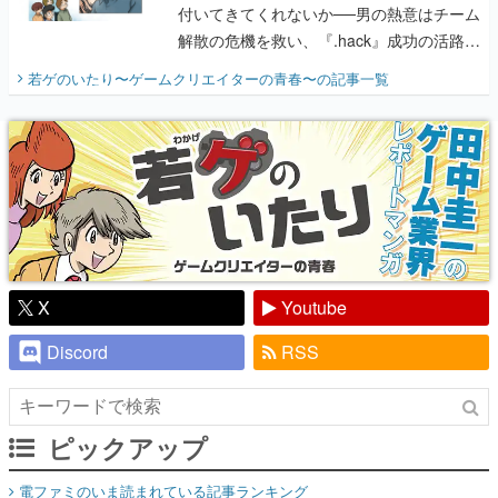
付いてきてくれないか──男の熱意はチーム
解散の危機を救い、『.hack』成功の活路を
開く。業界の快男児・松山 洋に流れる血は
若ゲのいたり〜ゲームクリエイターの青春〜
の記事一覧
『少年ジャンプ』色だった【若ゲのいた
り】
X
Youtube
Discord
RSS
ピックアップ
電ファミのいま読まれている記事ランキング