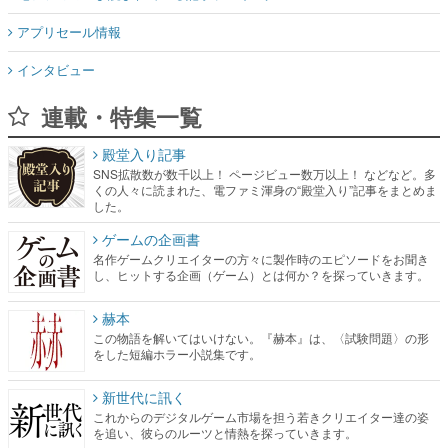
アプリセール情報
インタビュー
連載・特集一覧
殿堂入り記事
SNS拡散数が数千以上！ ページビュー数万以上！ などなど。多
くの人々に読まれた、電ファミ渾身の“殿堂入り”記事をまとめま
した。
ゲームの企画書
名作ゲームクリエイターの方々に製作時のエピソードをお聞き
し、ヒットする企画（ゲーム）とは何か？を探っていきます。
赫本
この物語を解いてはいけない。『赫本』は、〈試験問題〉の形
をした短編ホラー小説集です。
新世代に訊く
これからのデジタルゲーム市場を担う若きクリエイター達の姿
を追い、彼らのルーツと情熱を探っていきます。