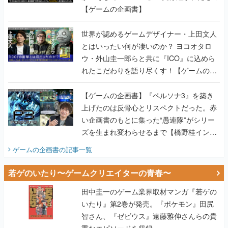
【ゲームの企画書】
世界が認めるゲームデザイナー・上田文人
とはいったい何が凄いのか？ ヨコオタロ
ウ・外山圭一郎らと共に『ICO』に込めら
れたこだわりを語り尽くす！【ゲームの企
画書】
【ゲームの企画書】『ペルソナ3』を築き
上げたのは反骨心とリスペクトだった。赤
い企画書のもとに集った“愚連隊”がシリー
ズを生まれ変わらせるまで【橋野桂インタ
ビュー】
ゲームの企画書
の記事一覧
若ゲのいたり〜ゲームクリエイターの青春〜
田中圭一のゲーム業界取材マンガ『若ゲの
いたり』第2巻が発売。『ポケモン』田尻
智さん、『ゼビウス』遠藤雅伸さんらの貴
重なエピソードを収録