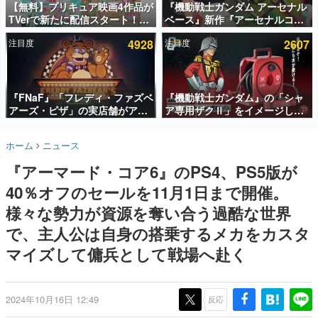
【無料】プリキュア映画4作品が
『機動戦士ガンダム アーセナル
TVerで新たに配信スタート！な
ベース』新作『アーセナルコマ
インタビュー
んと2018年～2024年の映画ほぼ
ンダー』発表！8月28日からオ
注目度
4928
注目度
2607
すべてが見放題に、ぶっちゃけ
ープンベータテスト開催、2027
連載・特集一覧
ありえないラインナップ
年2月下旬に稼働予定
殿堂入り記事
SNS拡散数が数千以上！ ページビュー数万以上！ などな
『FNaF』「フレディ・ファズベ
『機動戦士ガンダム』の「シャ
ど。多くの人々に読まれた、電ファミ渾身の“殿堂入り”記
アーズ・ピザ」の実店舗がアメ
ア専用ザクⅡ」をイメージした
事をまとめました。
リカの商業施設「American
散水ホースリールが予約開始。
Dream」に2027年オープン！
本体にはシャアのパーソナルマ
ゲームの企画書
ホーム
ニュース
ScottGamesとの共同開発、食
ークやジオン公国軍のエンブレ
名作ゲームクリエイターの方々に製作時のエピソードをお
聞きし、ヒットする企画（ゲーム）とは何か？を探ってい
事だけでなくステージショーや
ム、型式番号などを配置
『アーマード・コア6』のPS4、PS5版が
きます。
没入型のホラー体験も楽しめる
40％オフのセールを11月1日まで開催。
赫本
この物語を解いてはいけない。『赫本』は、〈試験問題〉
様々な勢力が資源を奪い合う過酷な世界
の形をした短編ホラー小説集です。
で、主人公は自身の搭乗するメカをカスタ
マイズして傭兵として戦場へ赴く
新世代に訊く
これからのデジタルゲーム市場を担う若きクリエイター達
の姿を追い、彼らのルーツと情熱を探っていきます。
2024年10月16日 12:49
反応
ゲーム世代の作家たち
ゲームに多大な影響を受けた作家さんに取材し、ゲームが