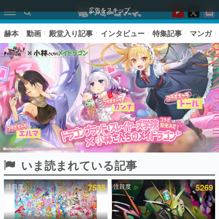
広告をスキップ
赫本
動画
殿堂入り記事
インタビュー
特集記事
マンガ
いま読まれている記事
ピックアップ
注目度
7535
注目度
5269
電ファミのいま読まれている記事ランキング
アプリセール情報