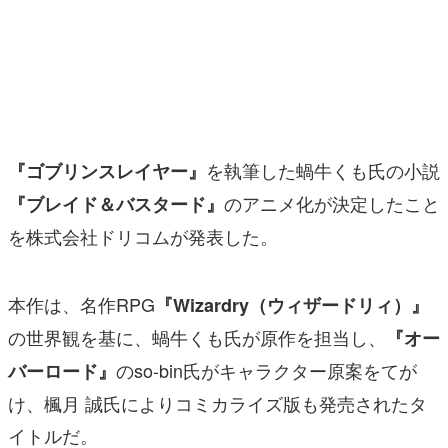
マンガ
女性向け
アプリレビュー
その他
を執筆した蝸牛くも氏の小説
『ゴブリンスレイヤー』
のアニメ化が決定したこと
『ブレイド＆バスタード』
電ファミニコゲーマーとは？
を株式会社ドリコムが発表した。
運営：株式会社マレ
本作は、名作RPG
『Wizardry（ウィザードリィ）』
の世界観を基に、蝸牛くも氏が原作を担当し、
『オー
のso-bin氏がキャラクター原案をてが
バーロード』
け、楓月 誠氏によりコミカライズ版も発売されたタ
イトルだ。