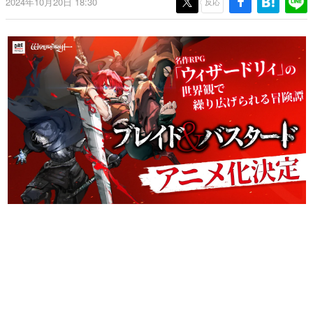
2024年10月20日 18:30
反応
日本のコンテンツ産業やカルチャーに与えた影響を探る企
画です。
日本モバイルゲーム産業史
日本のモバイルゲーム史における主要なトピック・タイト
ルを網羅するほか、開発者へのインタビューや識者による
解説を掲載。約20年の歴史が一望できる決定版！
若ゲのいたり〜ゲームクリエイターの青春〜
『うつヌケ』『ペンと箸』等で知られるマンガ家・田中圭
一先生によるゲーム業界レポートマンガです。
なんでゲームは面白い？
ゲーム開発者・hamatsu氏がゲームの魅力を画面や操作の
具体的な形から解き明かしていく、硬派で骨太な評論連載
です。
ゲームが変えた日本語
「経験値」「裏技」「ラスボス」… ゲームにまつわる言葉
の起源や用法の変遷を、コンピューター文化史研究家・タ
イニーP氏が徹底調査。
カテゴリ
特集記事