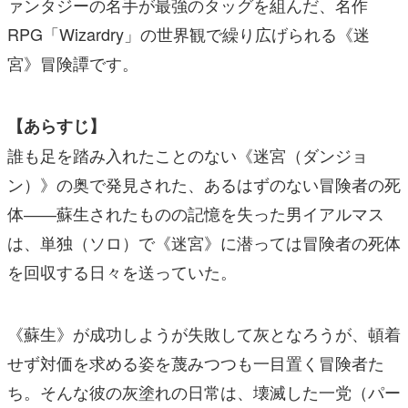
ァンタジーの名手が最強のタッグを組んだ、名作
RPG「Wizardry」の世界観で繰り広げられる《迷
宮》冒険譚です。
【あらすじ】
誰も足を踏み入れたことのない《迷宮（ダンジョ
ン）》の奥で発見された、あるはずのない冒険者の死
体――蘇生されたものの記憶を失った男イアルマス
は、単独（ソロ）で《迷宮》に潜っては冒険者の死体
を回収する日々を送っていた。
《蘇生》が成功しようが失敗して灰となろうが、頓着
せず対価を求める姿を蔑みつつも一目置く冒険者た
ち。そんな彼の灰塗れの日常は、壊滅した一党（パー