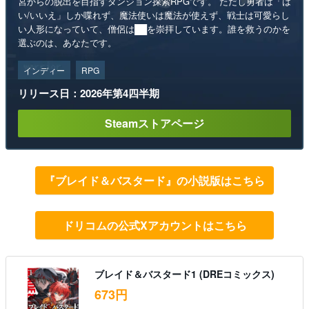
宮からの脱出を目指すダンジョン探索RPGです。 ただし勇者は「は
い/いいえ」しか喋れず、魔法使いは魔法が使えず、戦士は可愛らし
い人形になっていて、僧侶は██を崇拝しています。誰を救うのかを
選ぶのは、あなたです。
インディー
RPG
リリース日：2026年第4四半期
Steamストアページ
『ブレイド＆バスタード』の小説版はこちら
ドリコムの公式Xアカウントはこちら
ブレイド＆バスタード1 (DREコミックス)
673円