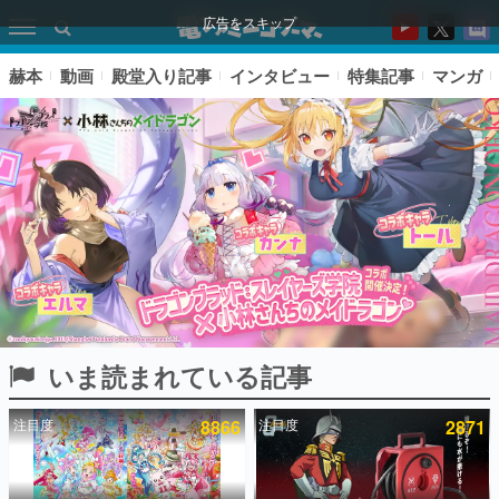
広告をスキップ
赫本
動画
殿堂入り記事
インタビュー
特集記事
マンガ
いま読まれている記事
ピックアップ
注目度
8866
注目度
2871
電ファミのいま読まれている記事ランキング
アプリセール情報