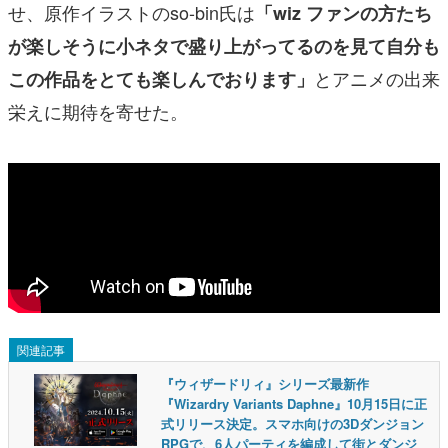
せ、原作イラストのso-bin氏は
「wiz ファンの方たち
が楽しそうに小ネタで盛り上がってるのを見て自分も
とアニメの出来
この作品をとても楽しんでおります」
栄えに期待を寄せた。
関連記事
『ウィザードリィ』シリーズ最新作
『Wizardry Variants Daphne』10月15日に正
式リリース決定。スマホ向けの3Dダンジョン
RPGで、6人パーティを編成して街とダンジ