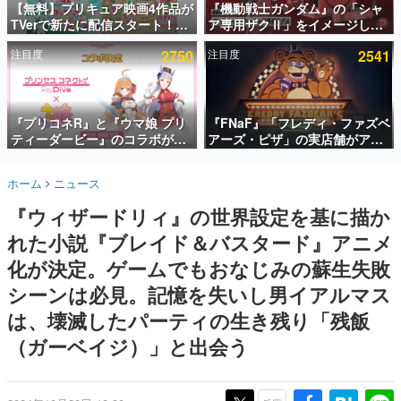
【無料】プリキュア映画4作品が
『機動戦士ガンダム』の「シャ
TVerで新たに配信スタート！な
ア専用ザクⅡ」をイメージした
インタビュー
んと2018年～2024年の映画ほぼ
散水ホースリールが予約開始。
注目度
2750
注目度
2541
すべてが見放題に、ぶっちゃけ
本体にはシャアのパーソナルマ
連載・特集一覧
ありえないラインナップ
ークやジオン公国軍のエンブレ
ム、型式番号などを配置
殿堂入り記事
SNS拡散数が数千以上！ ページビュー数万以上！ などな
『プリコネR』と『ウマ娘 プリ
『FNaF』「フレディ・ファズベ
ど。多くの人々に読まれた、電ファミ渾身の“殿堂入り”記
ティーダービー』のコラボが決
アーズ・ピザ」の実店舗がアメ
事をまとめました。
定！“最大170連無料”の8.5周年
リカの商業施設「American
キャンペーンなども発表
Dream」に2027年オープン！
ゲームの企画書
ホーム
ニュース
ScottGamesとの共同開発、食
名作ゲームクリエイターの方々に製作時のエピソードをお
聞きし、ヒットする企画（ゲーム）とは何か？を探ってい
事だけでなくステージショーや
『ウィザードリィ』の世界設定を基に描か
きます。
没入型のホラー体験も楽しめる
れた小説『ブレイド＆バスタード』アニメ
赫本
この物語を解いてはいけない。『赫本』は、〈試験問題〉
化が決定。ゲームでもおなじみの蘇生失敗
の形をした短編ホラー小説集です。
シーンは必見。記憶を失いし男イアルマス
は、壊滅したパーティの生き残り「残飯
新世代に訊く
これからのデジタルゲーム市場を担う若きクリエイター達
（ガーベイジ）」と出会う
の姿を追い、彼らのルーツと情熱を探っていきます。
ゲーム世代の作家たち
ゲームに多大な影響を受けた作家さんに取材し、ゲームが