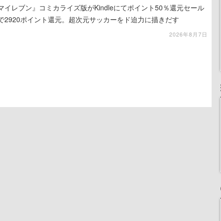
マイレブン』コミカライズ版がKindleにてポイント50％還元セール
で2920ポイント還元。超次元サッカーをド迫力に描きだす
2026年8月7日