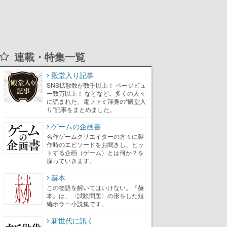
連載・特集一覧
殿堂入り記事
SNS拡散数が数千以上！ ページビュ
ー数万以上！ などなど。多くの人々
に読まれた、電ファミ渾身の“殿堂入
り”記事をまとめました。
ゲームの企画書
名作ゲームクリエイターの方々に製
作時のエピソードをお聞きし、ヒッ
トする企画（ゲーム）とは何か？を
探っていきます。
赫本
この物語を解いてはいけない。『赫
本』は、〈試験問題〉の形をした短
編ホラー小説集です。
新世代に訊く