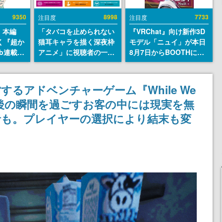
9350
8998
7733
注目度
注目度
』本編
「タバコを止められない
『VRChat』向け新作3D
描く『超か
猫耳キャラを描く深夜枠
モデル「ニュイ」が本日
b連載決
アニメ」に視聴者の一部
8月7日からBOOTHにて
マンガレ
から批判意見。違法薬物
発売。瞳に光る星や感情
コミッ
の使用と思しき描写も含
豊かな表情が、小悪魔か
が掲載ス
めて、BPOが議論を交わ
わいい
るアドベンチャーゲーム『While We
話には…
す
人生最後の瞬間を過ごすお客の中には現実を無
！
者も。プレイヤーの選択により結末も変