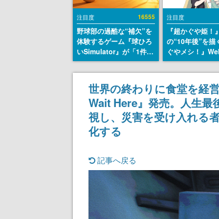
16555
注目度
注目度
野球部の過酷な“補欠”を
『超かぐや姫！
体験するゲーム『球ひろ
の“10年後”を
いSimulator』が「1件」
ぐやメシ！』We
のウィッシュリストをも
定。新たなWeb
とにチェコ語に対応し
ーベル「ビビビ
SNSで話題に。『キング
ク」にて特別話
世界の終わりに食堂を経営す
ダム・カム』開発元やチ
タート、あのお
Wait Here』発売。
ェコのプロ野球選手から
まだ続きがある
称賛の声
視し、災害を受け入れる
化する
記事へ戻る