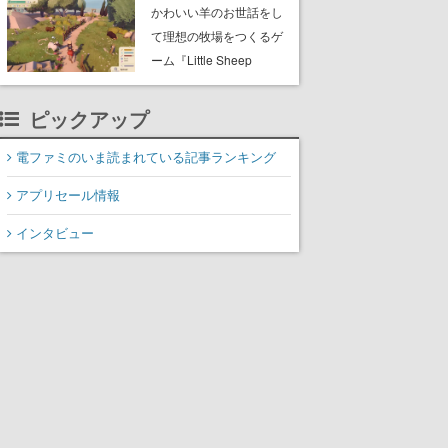
月21日～24日
かわいい羊のお世話をし
て理想の牧場をつくるゲ
ーム『Little Sheep
Valley』体験版がSteamに
て公開。ふわふわの羊を
ピックアップ
撫でたり、一緒に遊んだ
りできる
電ファミのいま読まれている記事ランキング
アプリセール情報
インタビュー