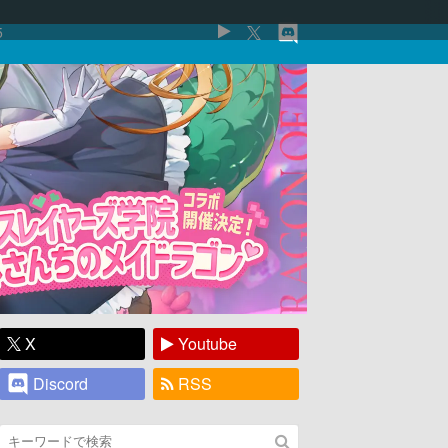
5
X
Youtube
Discord
RSS