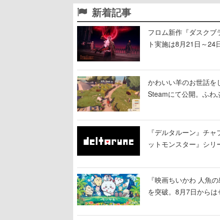
新着記事
フロム新作『ダスクブ
ト実施は8月21日～24
かわいい羊のお世話をして理
Steamにて公開。ふ
『デルタルーン』チャ
ットモンスター』シリ
で知られる
『映画ちいかわ 人魚の
を突破。8月7日から