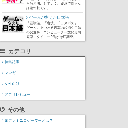
ら解き明かしていく、硬派で骨太な
評論連載です。
ゲームが変えた日本語
「経験値」「裏技」「ラスボス」…
ゲームにまつわる言葉の起源や用法
の変遷を、コンピューター文化史研
究家・タイニーP氏が徹底調査。
カテゴリ
特集記事
マンガ
女性向け
アプリレビュー
その他
電ファミニコゲーマーとは？