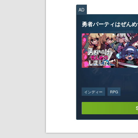
AD
勇者パーティはぜんめ
インディー
RPG