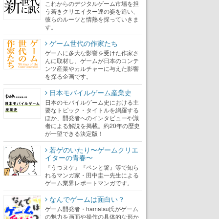
これからのデジタルゲーム市場を担
う若きクリエイター達の姿を追い、
彼らのルーツと情熱を探っていきま
す。
ゲーム世代の作家たち
ゲームに多大な影響を受けた作家さ
んに取材し、ゲームが日本のコンテ
ンツ産業やカルチャーに与えた影響
を探る企画です。
日本モバイルゲーム産業史
日本のモバイルゲーム史における主
要なトピック・タイトルを網羅する
ほか、開発者へのインタビューや識
者による解説を掲載。約20年の歴史
が一望できる決定版！
若ゲのいたり〜ゲームクリエ
イターの青春〜
『うつヌケ』『ペンと箸』等で知ら
れるマンガ家・田中圭一先生による
ゲーム業界レポートマンガです。
なんでゲームは面白い？
ゲーム開発者・hamatsu氏がゲーム
の魅力を画面や操作の具体的な形か