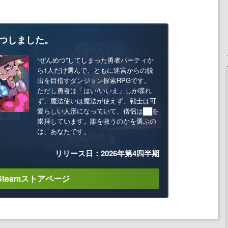
つしました。
“ぜんめつ”してしまった勇者パーティか
ら1人だけ選んで、ともに迷宮からの脱
出を目指すダンジョン探索RPGです。
ただし勇者は「はい/いいえ」しか喋れ
ず、魔法使いは魔法が使えず、戦士は可
愛らしい人形になっていて、僧侶は██を
崇拝しています。誰を救うのかを選ぶの
は、あなたです。
リリース日：2026年第4四半期
Steamストアページ