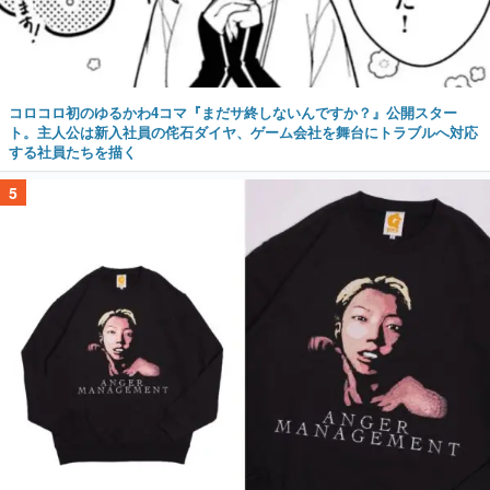
コロコロ初のゆるかわ4コマ『まだサ終しないんですか？』公開スター
ト。主人公は新入社員の侘石ダイヤ、ゲーム会社を舞台にトラブルへ対応
する社員たちを描く
5