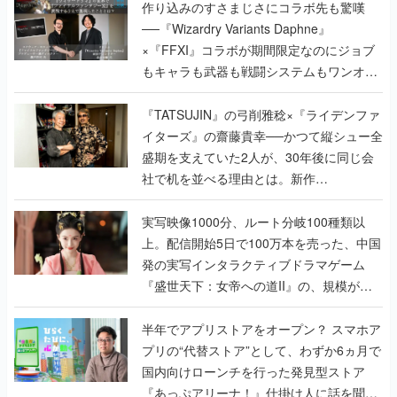
作り込みのすさまじさにコラボ先も驚嘆
──『Wizardry Variants Daphne』
×『FFXI』コラボが期間限定なのにジョブ
もキャラも武器も戦闘システムもワンオフ
で作り込まれた理由を両ディレクターに聞
く
『TATSUJIN』の弓削雅稔×『ライデンファ
イターズ』の齋藤貴幸──かつて縦シュー全
盛期を支えていた2人が、30年後に同じ会
社で机を並べる理由とは。新作
『TATSUJIN EXTREME』で初タッグを組
んだレジェンド2人に訊く開発秘話
実写映像1000分、ルート分岐100種類以
上。配信開始5日で100万本を売った、中国
発の実写インタラクティブドラマゲーム
『盛世天下：女帝への道II』の、規模が違
うこだわりをプロデューサーに聞いた
半年でアプリストアをオープン？ スマホア
プリの“代替ストア”として、わずか6ヵ月で
国内向けローンチを行った発見型ストア
『あっぷアリーナ！』仕掛け人に話を聞い