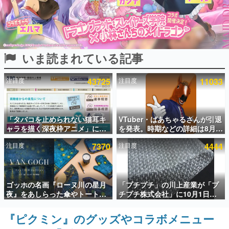
インタビュー
連載・特集一覧
いま読まれている記事
殿堂入り記事
SNS拡散数が数千以上！ ページビュー数万以上！ などな
ど。多くの人々に読まれた、電ファミ渾身の“殿堂入り”記
注目度
43725
注目度
11033
事をまとめました。
ゲームの企画書
名作ゲームクリエイターの方々に製作時のエピソードをお
聞きし、ヒットする企画（ゲーム）とは何か？を探ってい
「タバコを止められない猫耳キ
VTuber・ばあちゃるさんが引退
きます。
ャラを描く深夜枠アニメ」に視
を発表。時期などの詳細は8月9
聴者の一部から批判意見。違法
日15時からの配信で説明
赫本
注目度
7370
注目度
4444
薬物の使用と思しき描写も含め
この物語を解いてはいけない。『赫本』は、〈試験問題〉
て、BPOが議論を交わす
の形をした短編ホラー小説集です。
新世代に訊く
ゴッホの名画『ローヌ川の星月
「プチプチ」の川上産業が「プ
これからのデジタルゲーム市場を担う若きクリエイター達
夜』をあしらった傘やトートバ
チプチ株式会社」に10月1日よ
の姿を追い、彼らのルーツと情熱を探っていきます。
ッグなどが登場。8月7日21時よ
り社名変更へ。創業58年で初め
り2日間限定で予約販売
ての変更で、“プチッ”と鳴るお
『ピクミン』のグッズやコラボメニュー
ゲーム世代の作家たち
なじみの緩衝材が会社の名前に
ゲームに多大な影響を受けた作家さんに取材し、ゲームが