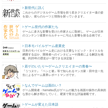
新世代に訊く
これからのデジタルゲーム市場を担う若きクリエイター達の姿
を追い、彼らのルーツと情熱を探っていきます。
ゲーム世代の作家たち
ゲームに多大な影響を受けた作家さんに取材し、ゲームが日本
のコンテンツ産業やカルチャーに与えた影響を探る企画です。
日本モバイルゲーム産業史
日本のモバイルゲーム史における主要なトピック・タイトルを
網羅するほか、開発者へのインタビューや識者による解説を掲
載。約20年の歴史が一望できる決定版！
若ゲのいたり〜ゲームクリエイターの青春〜
『うつヌケ』『ペンと箸』等で知られるマンガ家・田中圭一先
生によるゲーム業界レポートマンガです。
なんでゲームは面白い？
ゲーム開発者・hamatsu氏がゲームの魅力を画面や操作の具体的
な形から解き明かしていく、硬派で骨太な評論連載です。
ゲームが変えた日本語