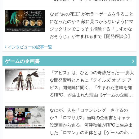
てみた
なぜ “あの花王” がホラーゲームを作ること
になったのか？ 敵に見つからないようにマ
ジックリンでこっそり掃除する『しずかな
おそうじ』が生まれるまで【開発座談会】
インタビュー
の記事一覧
ゲームの企画書
『アビス』は、ひとつの奇跡だった──膨大
な開発資料とともに『テイルズ オブ ジ ア
ビス』開発陣に聞く、「生まれた意味を知
るRPG」が生まれた理由【ゲームの企画
書】
なにが、人を「ロマンシング」させるの
か？『ロマサガ2』当時の企画書とキャラ
設定画から迫る、河津秋敏がRPGに生み出
した「ロマン」の正体とは【ゲームの企画