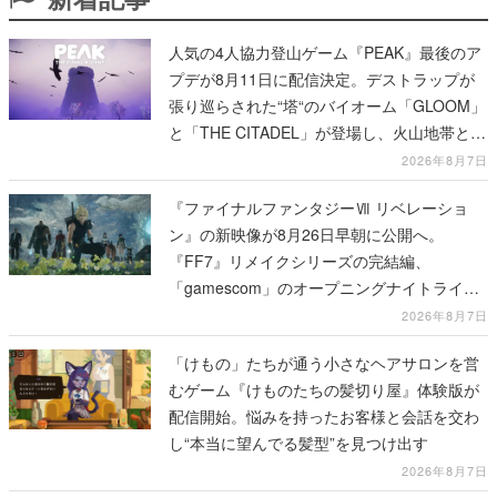
人気の4人協力登山ゲーム『PEAK』最後のア
プデが8月11日に配信決定。デストラップが
張り巡らされた“塔“のバイオーム「GLOOM」
と「THE CITADEL」が登場し、火山地帯と入
れ替わる
2026年8月7日
『ファイナルファンタジーⅦ リベレーショ
ン』の新映像が8月26日早朝に公開へ。
『FF7』リメイクシリーズの完結編、
「gamescom」のオープニングナイトライブ
にてディレクターの浜口直樹氏が登壇する予
2026年8月7日
定
「けもの」たちが通う小さなヘアサロンを営
むゲーム『けものたちの髪切り屋』体験版が
配信開始。悩みを持ったお客様と会話を交わ
し“本当に望んでる髪型”を見つけ出す
2026年8月7日