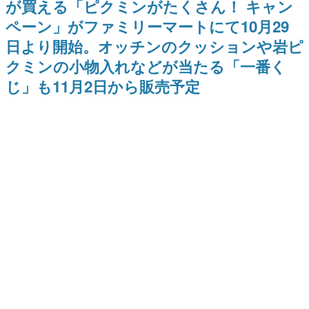
が買える「ピクミンがたくさん！ キャン
日本のコンテンツ産業やカルチャーに与えた影響を探る企
ペーン」がファミリーマートにて10月29
画です。
日より開始。オッチンのクッションや岩ピ
日本モバイルゲーム産業史
日本のモバイルゲーム史における主要なトピック・タイト
クミンの小物入れなどが当たる「一番く
ルを網羅するほか、開発者へのインタビューや識者による
解説を掲載。約20年の歴史が一望できる決定版！
じ」も11月2日から販売予定
若ゲのいたり〜ゲームクリエイターの青春〜
『うつヌケ』『ペンと箸』等で知られるマンガ家・田中圭
一先生によるゲーム業界レポートマンガです。
なんでゲームは面白い？
ゲーム開発者・hamatsu氏がゲームの魅力を画面や操作の
具体的な形から解き明かしていく、硬派で骨太な評論連載
です。
ゲームが変えた日本語
「経験値」「裏技」「ラスボス」… ゲームにまつわる言葉
の起源や用法の変遷を、コンピューター文化史研究家・タ
イニーP氏が徹底調査。
カテゴリ
特集記事