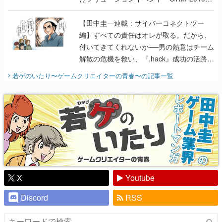
に行って、より理解を深めよう【PR】
【田中圭一連載：サイバーコネクトツー
編】すべての責任はオレが取る。だから、
付いてきてくれないか──男の熱意はチーム
解散の危機を救い、『.hack』成功の活路を
開く。業界の快男児・松山 洋に流れる血は
若ゲのいたり〜ゲームクリエイターの青春〜
の記事一覧
『少年ジャンプ』色だった【若ゲのいた
り】
X
Youtube
Discord
RSS