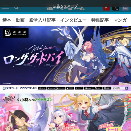
広告をスキップ
赫本
動画
殿堂入り記事
インタビュー
特集記事
マンガ
ピックアップ
電ファミのいま読まれている記事ランキング
アプリセール情報