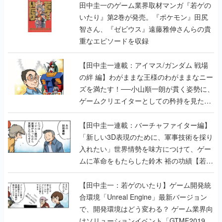
田中圭一のゲーム業界取材マンガ『若ゲの
いたり』第2巻が発売。『ポケモン』田尻
智さん、『ゼビウス』遠藤雅伸さんらの貴
重なエピソードを収録
【田中圭一連載：アイマス/ガンダム 戦場
の絆 編】わがままな王様のわがままなニー
ズを満たす！──小山順一朗が貫く姿勢に、
ゲームクリエイターとしての矜持を見た
【若ゲのいたり最終回】
【田中圭一連載：バーチャファイター編】
「新しい3D表現のために、軍事技術を採り
入れたい」世界情勢を味方につけて、ゲー
ムに革命をもたらした鈴木 裕の功績【若ゲ
のいたり】
【田中圭一：若ゲのいたり】ゲーム開発統
合環境「Unreal Engine」最新バージョン
で、開発環境はどう変わる？ ゲーム業界向
けソリューションイベント「GTMF2019」