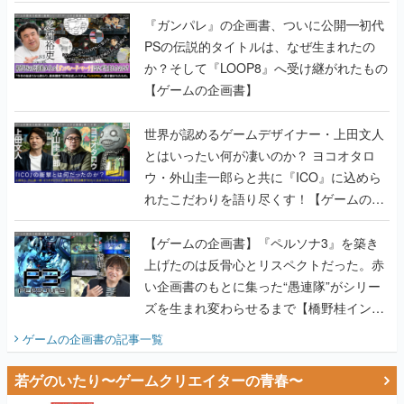
書】
『ガンパレ』の企画書、ついに公開━初代
PSの伝説的タイトルは、なぜ生まれたの
か？そして『LOOP8』へ受け継がれたもの
【ゲームの企画書】
世界が認めるゲームデザイナー・上田文人
とはいったい何が凄いのか？ ヨコオタロ
ウ・外山圭一郎らと共に『ICO』に込めら
れたこだわりを語り尽くす！【ゲームの企
画書】
【ゲームの企画書】『ペルソナ3』を築き
上げたのは反骨心とリスペクトだった。赤
い企画書のもとに集った“愚連隊”がシリー
ズを生まれ変わらせるまで【橋野桂インタ
ビュー】
ゲームの企画書
の記事一覧
若ゲのいたり〜ゲームクリエイターの青春〜