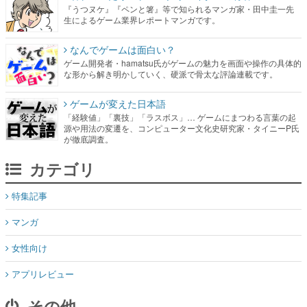
『うつヌケ』『ペンと箸』等で知られるマンガ家・田中圭一先
生によるゲーム業界レポートマンガです。
なんでゲームは面白い？
ゲーム開発者・hamatsu氏がゲームの魅力を画面や操作の具体的
な形から解き明かしていく、硬派で骨太な評論連載です。
ゲームが変えた日本語
「経験値」「裏技」「ラスボス」… ゲームにまつわる言葉の起
源や用法の変遷を、コンピューター文化史研究家・タイニーP氏
が徹底調査。
カテゴリ
特集記事
マンガ
女性向け
アプリレビュー
その他