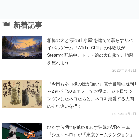
新着記事
相棒の犬と“夢の山小屋”を建てて暮らすサバ
イバルゲーム『Wild n Chill』の体験版が
Steamで配信中。ドット絵の大自然で、喧騒
を忘れよう
2026年8月8日
『今日もネコ様の圧が強い』電子書籍の既刊1
～2巻が「30％オフ」でお得に。ジト目でツ
ンツンしたネコたちと、ネコを溺愛する人間
のすれ違いを描く
2026年8月8日
ひたすら“靴”を舐めまわす狂気のVRゲーム
『シュ～ペロ』が「東京ゲームダンジョン」