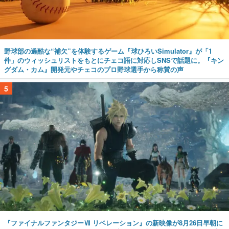
野球部の過酷な“補欠”を体験するゲーム『球ひろいSimulator』が「1
件」のウィッシュリストをもとにチェコ語に対応しSNSで話題に。『キン
グダム・カム』開発元やチェコのプロ野球選手から称賛の声
5
『ファイナルファンタジーⅦ リベレーション』の新映像が8月26日早朝に