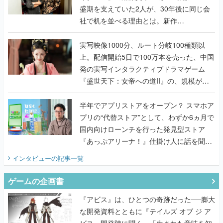
盛期を支えていた2人が、30年後に同じ会
社で机を並べる理由とは。新作
『TATSUJIN EXTREME』で初タッグを組
んだレジェンド2人に訊く開発秘話
実写映像1000分、ルート分岐100種類以
上。配信開始5日で100万本を売った、中国
発の実写インタラクティブドラマゲーム
『盛世天下：女帝への道II』の、規模が違
うこだわりをプロデューサーに聞いた
半年でアプリストアをオープン？ スマホア
プリの“代替ストア”として、わずか6ヵ月で
国内向けローンチを行った発見型ストア
『あっぷアリーナ！』仕掛け人に話を聞い
てみた
インタビュー
の記事一覧
ゲームの企画書
『アビス』は、ひとつの奇跡だった──膨大
な開発資料とともに『テイルズ オブ ジ ア