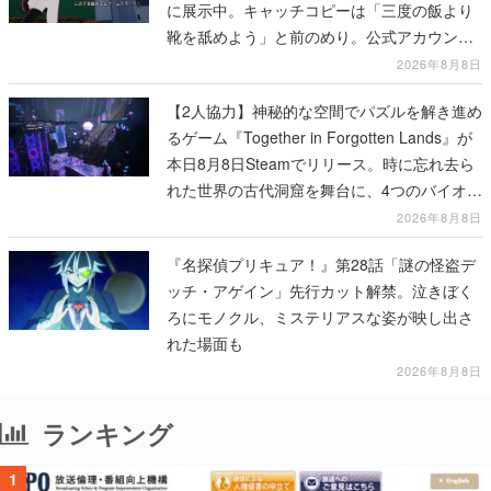
に展示中。キャッチコピーは「三度の飯より
靴を舐めよう」と前のめり。公式アカウント
も開設され、2026年リリースに向けて開発中
2026年8月8日
【2人協力】神秘的な空間でパズルを解き進め
るゲーム『Together in Forgotten Lands』が
本日8月8日Steamでリリース。時に忘れ去ら
れた世界の古代洞窟を舞台に、4つのバイオー
ムを探索しながら脱出を目指す
2026年8月8日
『名探偵プリキュア！』第28話「謎の怪盗デ
ッチ・アゲイン」先行カット解禁。泣きぼく
ろにモノクル、ミステリアスな姿が映し出さ
れた場面も
2026年8月8日
ランキング
1