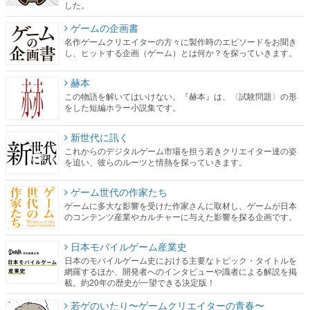
した。
ゲームの企画書
名作ゲームクリエイターの方々に製作時のエピソードをお聞き
し、ヒットする企画（ゲーム）とは何か？を探っていきます。
赫本
この物語を解いてはいけない。『赫本』は、〈試験問題〉の形
をした短編ホラー小説集です。
新世代に訊く
これからのデジタルゲーム市場を担う若きクリエイター達の姿
を追い、彼らのルーツと情熱を探っていきます。
ゲーム世代の作家たち
ゲームに多大な影響を受けた作家さんに取材し、ゲームが日本
のコンテンツ産業やカルチャーに与えた影響を探る企画です。
日本モバイルゲーム産業史
日本のモバイルゲーム史における主要なトピック・タイトルを
網羅するほか、開発者へのインタビューや識者による解説を掲
載。約20年の歴史が一望できる決定版！
若ゲのいたり〜ゲームクリエイターの青春〜