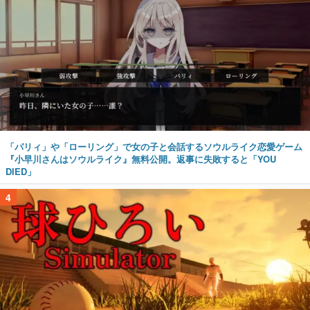
「パリィ」や「ローリング」で女の子と会話するソウルライク恋愛ゲーム
『小早川さんはソウルライク』無料公開。返事に失敗すると「YOU
DIED」
4