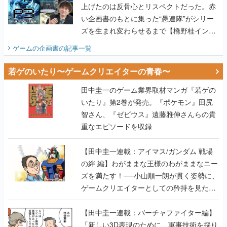
上げたのは反骨心とリスペクトだった。赤
い企画書のもとに集った“愚連隊”がシリー
ズを生まれ変わらせるまで【橋野桂インタ
ビュー】
ゲームの企画書
の記事一覧
若ゲのいたり〜ゲームクリエイターの青春〜
田中圭一のゲーム業界取材マンガ『若ゲの
いたり』第2巻が発売。『ポケモン』田尻
智さん、『ゼビウス』遠藤雅伸さんらの貴
重なエピソードを収録
【田中圭一連載：アイマス/ガンダム 戦場
の絆 編】わがままな王様のわがままなニー
ズを満たす！──小山順一朗が貫く姿勢に、
ゲームクリエイターとしての矜持を見た
【若ゲのいたり最終回】
【田中圭一連載：バーチャファイター編】
「新しい3D表現のために、軍事技術を採り