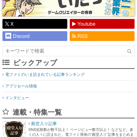
X
Youtube
Discord
RSS
ピックアップ
電ファミのいま読まれている記事ランキング
アプリセール情報
インタビュー
連載・特集一覧
殿堂入り記事
SNS拡散数が数千以上！ ページビュー数万以上！ などなど。多
くの人々に読まれた、電ファミ渾身の“殿堂入り”記事をまとめま