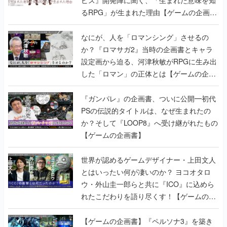
ビス』開発陣に聞く、「生まれた意味を知
るRPG」が生まれた理由【ゲームの企画
書】
なにが、人を「ロマンシング」させるの
か？『ロマサガ2』当時の企画書とキャラ
設定画から迫る、河津秋敏がRPGに生み出
した「ロマン」の正体とは【ゲームの企画
書】
『ガンパレ』の企画書、ついに公開━初代
PSの伝説的タイトルは、なぜ生まれたの
か？そして『LOOP8』へ受け継がれたもの
【ゲームの企画書】
世界が認めるゲームデザイナー・上田文人
とはいったい何が凄いのか？ ヨコオタロ
ウ・外山圭一郎らと共に『ICO』に込めら
れたこだわりを語り尽くす！【ゲームの企
画書】
【ゲームの企画書】『ペルソナ3』を築き