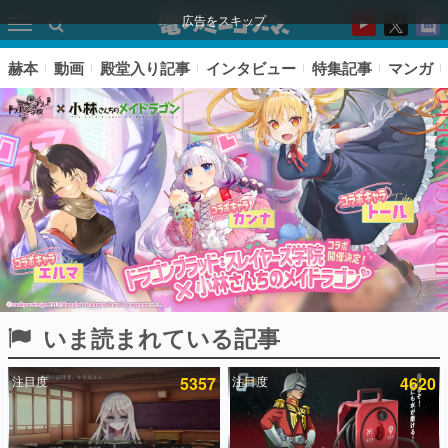
広告をスキップ
赫本
動画
殿堂入り記事
インタビュー
特集記事
マンガ
いま読まれている記事
ピックアップ
注目度
5357
注目度
4620
電ファミのいま読まれている記事ランキング
アプリセール情報