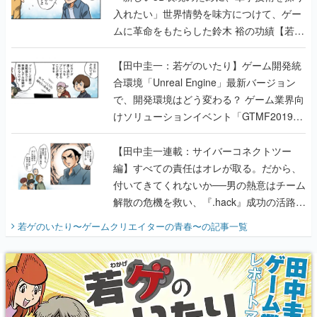
入れたい」世界情勢を味方につけて、ゲー
ムに革命をもたらした鈴木 裕の功績【若ゲ
のいたり】
【田中圭一：若ゲのいたり】ゲーム開発統
合環境「Unreal Engine」最新バージョン
で、開発環境はどう変わる？ ゲーム業界向
けソリューションイベント「GTMF2019」
に行って、より理解を深めよう【PR】
【田中圭一連載：サイバーコネクトツー
編】すべての責任はオレが取る。だから、
付いてきてくれないか──男の熱意はチーム
解散の危機を救い、『.hack』成功の活路を
開く。業界の快男児・松山 洋に流れる血は
若ゲのいたり〜ゲームクリエイターの青春〜
の記事一覧
『少年ジャンプ』色だった【若ゲのいた
り】