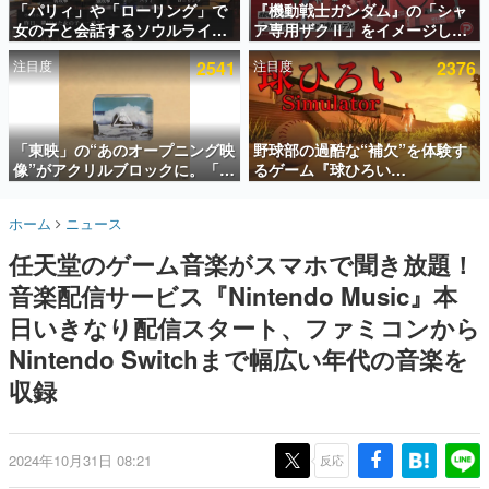
「パリィ」や「ローリング」で
『機動戦士ガンダム』の「シャ
女の子と会話するソウルライク
ア専用ザクⅡ」をイメージした
インタビュー
恋愛ゲーム『小早川さんはソウ
散水ホースリールが予約開始。
注目度
2541
注目度
2376
ルライク』無料公開。返事に失
本体にはシャアのパーソナルマ
連載・特集一覧
敗すると「YOU DIED」
ークやジオン公国軍のエンブレ
ム、型式番号などを配置
殿堂入り記事
SNS拡散数が数千以上！ ページビュー数万以上！ などな
「東映」の“あのオープニング映
野球部の過酷な“補欠”を体験す
ど。多くの人々に読まれた、電ファミ渾身の“殿堂入り”記
像”がアクリルブロックに。「東
るゲーム『球ひろい
事をまとめました。
映ヒストリカル グッズコレクシ
Simulator』が「1件」のウィッ
ョン」が8月下旬より発売
シュリストをもとにチェコ語に
ゲームの企画書
ホーム
ニュース
対応しSNSで話題に。『キング
名作ゲームクリエイターの方々に製作時のエピソードをお
聞きし、ヒットする企画（ゲーム）とは何か？を探ってい
ダム・カム』開発元やチェコの
任天堂のゲーム音楽がスマホで聞き放題！
きます。
プロ野球選手から称賛の声
音楽配信サービス『Nintendo Music』本
赫本
この物語を解いてはいけない。『赫本』は、〈試験問題〉
日いきなり配信スタート、ファミコンから
の形をした短編ホラー小説集です。
Nintendo Switchまで幅広い年代の音楽を
収録
新世代に訊く
これからのデジタルゲーム市場を担う若きクリエイター達
の姿を追い、彼らのルーツと情熱を探っていきます。
2024年10月31日 08:21
反応
ゲーム世代の作家たち
ゲームに多大な影響を受けた作家さんに取材し、ゲームが