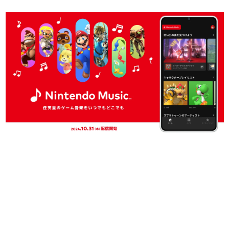
日本のコンテンツ産業やカルチャーに与えた影響を探る企
画です。
日本モバイルゲーム産業史
日本のモバイルゲーム史における主要なトピック・タイト
ルを網羅するほか、開発者へのインタビューや識者による
解説を掲載。約20年の歴史が一望できる決定版！
若ゲのいたり〜ゲームクリエイターの青春〜
『うつヌケ』『ペンと箸』等で知られるマンガ家・田中圭
一先生によるゲーム業界レポートマンガです。
なんでゲームは面白い？
ゲーム開発者・hamatsu氏がゲームの魅力を画面や操作の
具体的な形から解き明かしていく、硬派で骨太な評論連載
です。
ゲームが変えた日本語
「経験値」「裏技」「ラスボス」… ゲームにまつわる言葉
の起源や用法の変遷を、コンピューター文化史研究家・タ
イニーP氏が徹底調査。
カテゴリ
特集記事