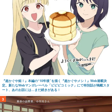
『超かぐや姫！』本編の“10年後”を描く『超かぐやメシ！』Web連載決
定。新たなWebマンガレーベル「ビビビコミック」にて特別話が掲載スタ
ート、あのお話には…まだ続きがある！
3