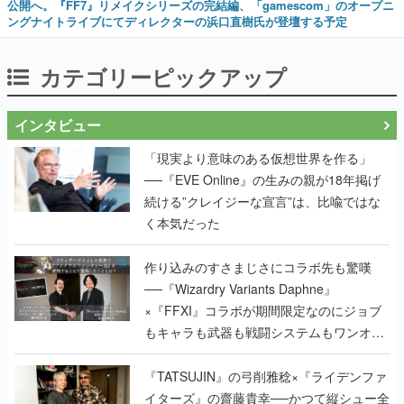
公開へ。『FF7』リメイクシリーズの完結編、「gamescom」のオープニ
ングナイトライブにてディレクターの浜口直樹氏が登壇する予定
カテゴリーピックアップ
インタビュー
「現実より意味のある仮想世界を作る」
──『EVE Online』の生みの親が18年掲げ
続ける”クレイジーな宣言”は、比喩ではな
く本気だった
作り込みのすさまじさにコラボ先も驚嘆
──『Wizardry Variants Daphne』
×『FFXI』コラボが期間限定なのにジョブ
もキャラも武器も戦闘システムもワンオフ
で作り込まれた理由を両ディレクターに聞
く
『TATSUJIN』の弓削雅稔×『ライデンファ
イターズ』の齋藤貴幸──かつて縦シュー全