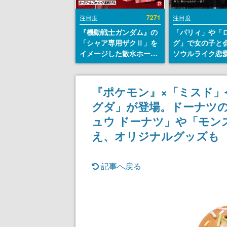
7271
注目度
注目度
『機動戦士ガンダム』の
「パリィ」や「
「シャア専用ザクⅡ」を
グ」で女の子と
イメージした散水ホース
ソウルライク恋
リールが予約開始。本体
『小早川さんは
にはシャアのパーソナル
イク』無料公開
マークやジオン公国軍の
失敗すると「YO
『ポケモン』×「ミスド
エンブレム、型式番号な
DIED」
グダ」が登場。ドーナツ
どを配置
ュウ ドーナツ」や「モン
え、オリジナルグッズも
記事へ戻る