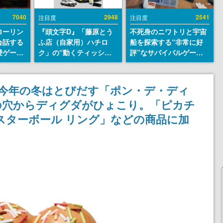
7040
2948
2541
注目度
注目度
ローリン
『頭文字D』「藤原とう
不死身のニワトリと宇宙
会話する
ふ店（自家用）ハチロ
船を探索する“非常に好
愛ゲーム
ク」の“動くティッシュ
評”なサバイバルゲーム
ソウルラ
ケース”が買えるポップ
『Breathedge』が無料
。返事に
アップショップが開催
で配布中。入手できる期
U
へ。マンガの舞台である
間は8月10日まで
」今年の冬はとびだす「ポン・デ・ディ
群馬の「イオンモール高
の穴からディグダがひょこり。「ピカチ
崎」にて、8月11日から8
月20日までの期間限定で
スターボール リング」などの商品に加
開催予定