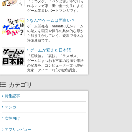
『うつヌケ』『ペンと箸』等で知ら
れるマンガ家・田中圭一先生による
ゲーム業界レポートマンガです。
なんでゲームは面白い？
ゲーム開発者・hamatsu氏がゲーム
の魅力を画面や操作の具体的な形か
ら解き明かしていく、硬派で骨太な
評論連載です。
ゲームが変えた日本語
「経験値」「裏技」「ラスボス」…
ゲームにまつわる言葉の起源や用法
の変遷を、コンピューター文化史研
究家・タイニーP氏が徹底調査。
カテゴリ
特集記事
マンガ
女性向け
アプリレビュー