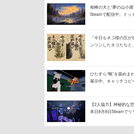
相棒の犬と“夢の山小屋”
Steamで配信中。ド
『今日もネコ様の圧が
ンツンしたネコたちと
ひたすら“靴”を舐めま
展示中。キャッチコピ
開設され、2026年リ
【2人協力】神秘的な空間でパ
本日8月8日Steam
ームを探索しながら脱