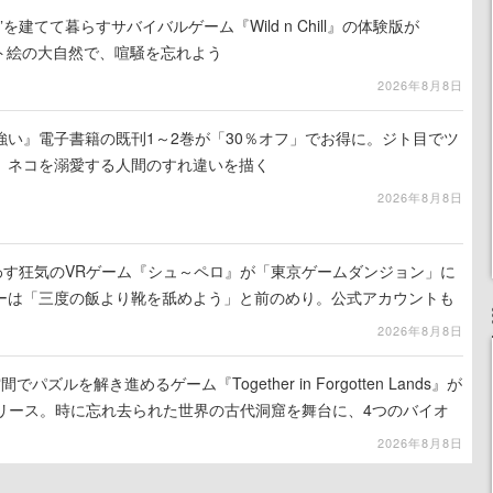
を建てて暮らすサバイバルゲーム『Wild n Chill』の体験版が
ット絵の大自然で、喧騒を忘れよう
2026年8月8日
強い』電子書籍の既刊1～2巻が「30％オフ」でお得に。ジト目でツ
、ネコを溺愛する人間のすれ違いを描く
2026年8月8日
わす狂気のVRゲーム『シュ～ペロ』が「東京ゲームダンジョン」に
ーは「三度の飯より靴を舐めよう」と前のめり。公式アカウントも
リースに向けて開発中
2026年8月8日
ズルを解き進めるゲーム『Together in Forgotten Lands』が
でリリース。時に忘れ去られた世界の古代洞窟を舞台に、4つのバイオ
出を目指す
2026年8月8日