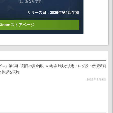
は、あなたです。
リリース日：2026年第4四半期
Steamストアページ
ビス』第2期「烈日の黄金郷」の劇場上映が決定！レグ役・伊瀬茉莉
台挨拶も実施
2026年8月8日