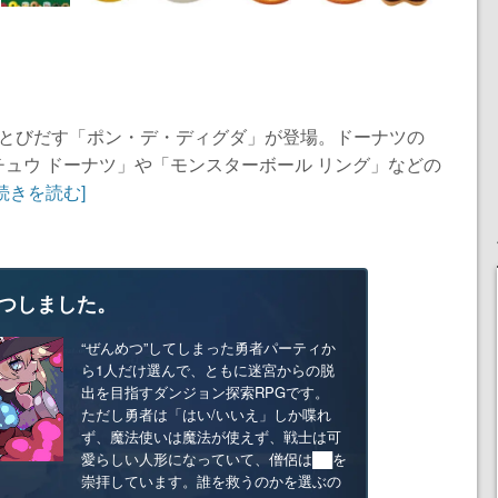
はとびだす「ポン・デ・ディグダ」が登場。ドーナツの
ュウ ドーナツ」や「モンスターボール リング」などの
[続きを読む]
つしました。
“ぜんめつ”してしまった勇者パーティか
ら1人だけ選んで、ともに迷宮からの脱
出を目指すダンジョン探索RPGです。
ただし勇者は「はい/いいえ」しか喋れ
ず、魔法使いは魔法が使えず、戦士は可
愛らしい人形になっていて、僧侶は██を
崇拝しています。誰を救うのかを選ぶの