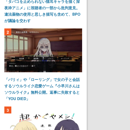
「タバコを止められない猫耳キャラを描く深
夜枠アニメ」に視聴者の一部から批判意見。
違法薬物の使用と思しき描写も含めて、BPO
が議論を交わす
2
「パリィ」や「ローリング」で女の子と会話
するソウルライク恋愛ゲーム『小早川さんは
ソウルライク』無料公開。返事に失敗すると
「YOU DIED」
3