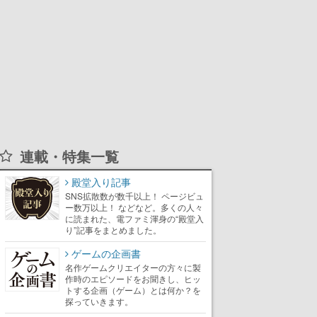
連載・特集一覧
殿堂入り記事
SNS拡散数が数千以上！ ページビュ
ー数万以上！ などなど。多くの人々
に読まれた、電ファミ渾身の“殿堂入
り”記事をまとめました。
ゲームの企画書
名作ゲームクリエイターの方々に製
作時のエピソードをお聞きし、ヒッ
トする企画（ゲーム）とは何か？を
探っていきます。