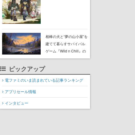
らが登壇する舞台挨拶も
実施
相棒の犬と“夢の山小屋”を
建てて暮らすサバイバル
ゲーム『Wild n Chill』の
体験版がSteamで配信
中。ドット絵の大自然
ピックアップ
で、喧騒を忘れよう
電ファミのいま読まれている記事ランキング
アプリセール情報
インタビュー