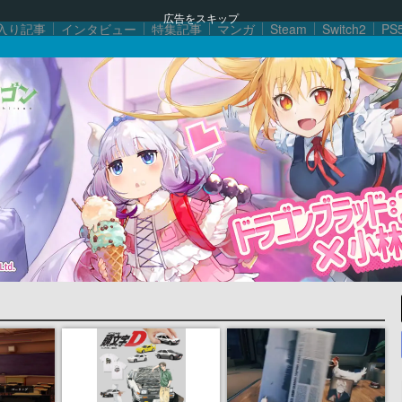
広告をスキップ
入り記事
インタビュー
特集記事
マンガ
Steam
Switch2
PS