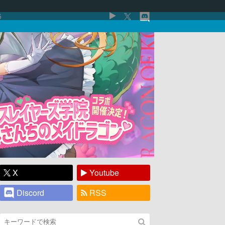
5
X
Youtube
Discord
RSS