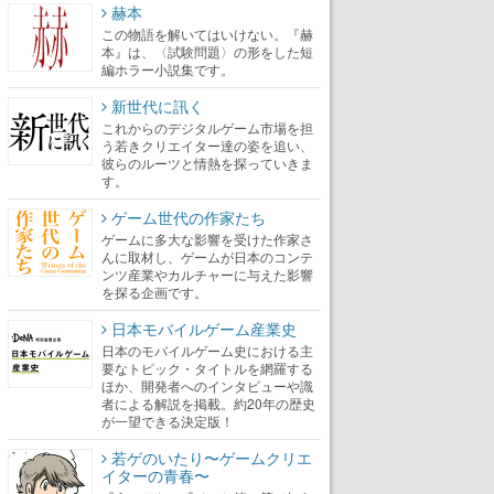
赫本
この物語を解いてはいけない。『赫
本』は、〈試験問題〉の形をした短
編ホラー小説集です。
新世代に訊く
これからのデジタルゲーム市場を担
う若きクリエイター達の姿を追い、
彼らのルーツと情熱を探っていきま
す。
ゲーム世代の作家たち
ゲームに多大な影響を受けた作家さ
んに取材し、ゲームが日本のコンテ
ンツ産業やカルチャーに与えた影響
を探る企画です。
日本モバイルゲーム産業史
日本のモバイルゲーム史における主
要なトピック・タイトルを網羅する
ほか、開発者へのインタビューや識
者による解説を掲載。約20年の歴史
が一望できる決定版！
若ゲのいたり〜ゲームクリエ
イターの青春〜