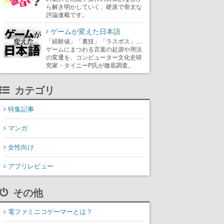
ら解き明かしていく、硬派で骨太な
評論連載です。
ゲームが変えた日本語
「経験値」「裏技」「ラスボス」…
ゲームにまつわる言葉の起源や用法
の変遷を、コンピューター文化史研
究家・タイニーP氏が徹底調査。
カテゴリ
特集記事
マンガ
女性向け
アプリレビュー
その他
電ファミニコゲーマーとは？