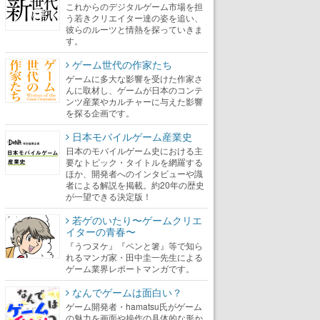
これからのデジタルゲーム市場を担
う若きクリエイター達の姿を追い、
彼らのルーツと情熱を探っていきま
す。
ゲーム世代の作家たち
ゲームに多大な影響を受けた作家さ
んに取材し、ゲームが日本のコンテ
ンツ産業やカルチャーに与えた影響
を探る企画です。
日本モバイルゲーム産業史
日本のモバイルゲーム史における主
要なトピック・タイトルを網羅する
ほか、開発者へのインタビューや識
者による解説を掲載。約20年の歴史
が一望できる決定版！
若ゲのいたり〜ゲームクリエ
イターの青春〜
『うつヌケ』『ペンと箸』等で知ら
れるマンガ家・田中圭一先生による
ゲーム業界レポートマンガです。
なんでゲームは面白い？
ゲーム開発者・hamatsu氏がゲーム
の魅力を画面や操作の具体的な形か