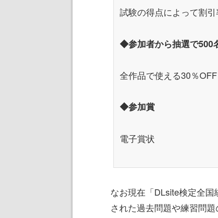
試験の得点によって割引率
◆参加者から抽選で500
全作品で使える30％OF
◆参加賞
電子賞状
なお現在「DLsite検定全
された過去問題や練習問題の