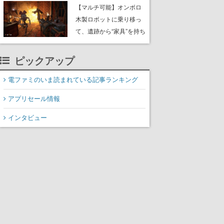
や大きな貝も
【マルチ可能】オンボロ
木製ロボットに乗り移っ
て、遺跡から“家具”を持ち
帰るホラーアクションゲ
ーム『GRAIN ROT』が本
ピックアップ
日8月8日Steamにて発
売。迫る“腐敗”から逃げ延
電ファミのいま読まれている記事ランキング
び、持ち帰った家具で基
アプリセール情報
地を再建
インタビュー