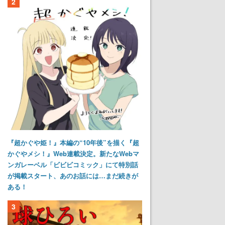
2
『超かぐや姫！』本編の“10年後”を描く『超
かぐやメシ！』Web連載決定。新たなWebマ
ンガレーベル「ビビビコミック」にて特別話
が掲載スタート、あのお話には…まだ続きが
ある！
3