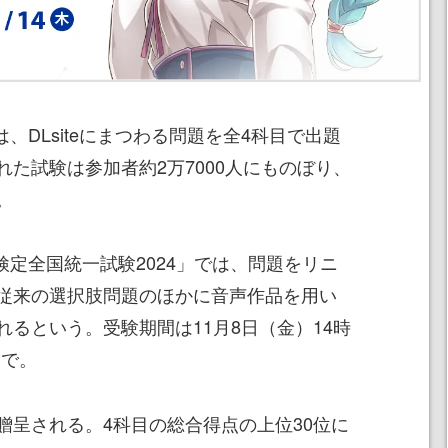
は、DLsiteにまつわる問題を全4科目で出題
た試験は参加者約2万7000人にものぼり、
。
e検定全国統一試験2024」では、問題をリニ
従来の選択肢問題のほかに音声作品を用い
るという。受験期間は11月8日（金）14時
まで。
贈呈される。4科目の総合得点の上位30位に