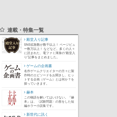
連載・特集一覧
殿堂入り記事
SNS拡散数が数千以上！ ページビュ
ー数万以上！ などなど。多くの人々
に読まれた、電ファミ渾身の“殿堂入
り”記事をまとめました。
ゲームの企画書
名作ゲームクリエイターの方々に製
作時のエピソードをお聞きし、ヒッ
トする企画（ゲーム）とは何か？を
探っていきます。
赫本
この物語を解いてはいけない。『赫
本』は、〈試験問題〉の形をした短
編ホラー小説集です。
新世代に訊く