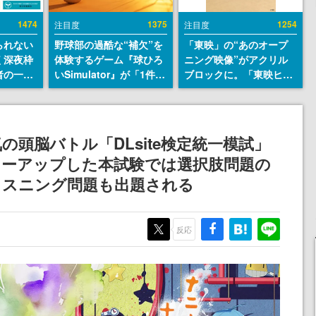
1474
1375
1254
注目度
注目度
られない
野球部の過酷な“補欠”を
「東映」の“あのオープ
く深夜枠
体験するゲーム『球ひろ
ニング映像”がアクリル
者の一部
いSimulator』が「1件」
ブロックに。「東映ヒス
違法薬物
のウィッシュリストをも
トリカル グッズコレクシ
描写も含
とにチェコ語に対応し
ョン」が8月下旬より発
論を交わ
SNSで話題に。『キング
売
ダム・カム』開発元やチ
頭脳バトル「DLsite検定統一模試」
ェコのプロ野球選手から
ワーアップした本試験では選択肢問題の
称賛の声
リスニング問題も出題される
反応