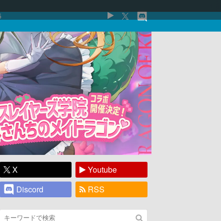
5
X
Youtube
Discord
RSS