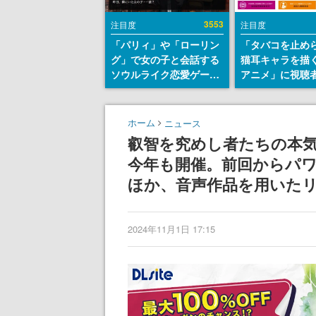
3553
注目度
注目度
「パリィ」や「ローリン
「タバコを止め
グ」で女の子と会話する
猫耳キャラを描
ソウルライク恋愛ゲーム
アニメ」に視聴
『小早川さんはソウルラ
から批判意見。
イク』無料公開。返事に
の使用と思しき
失敗すると「YOU
めて、BPOが議
ホーム
ニュース
DIED」
す
叡智を究めし者たちの本気の
今年も開催。前回からパ
ほか、音声作品を用いた
2024年11月1日 17:15