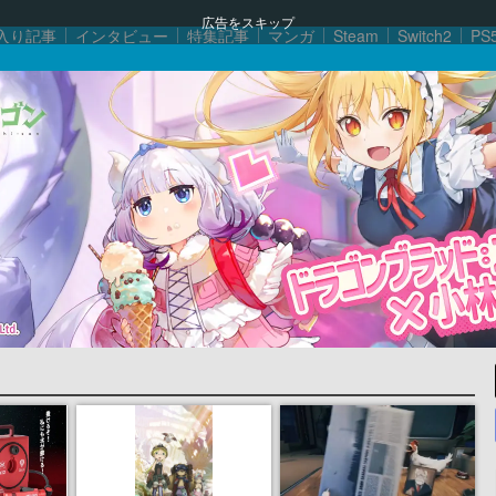
広告をスキップ
入り記事
インタビュー
特集記事
マンガ
Steam
Switch2
PS