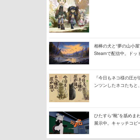
相棒の犬と“夢の山小屋”
Steamで配信中。ド
『今日もネコ様の圧が
ンツンしたネコたちと
ひたすら“靴”を舐めま
展示中。キャッチコピ
開設され、2026年リ