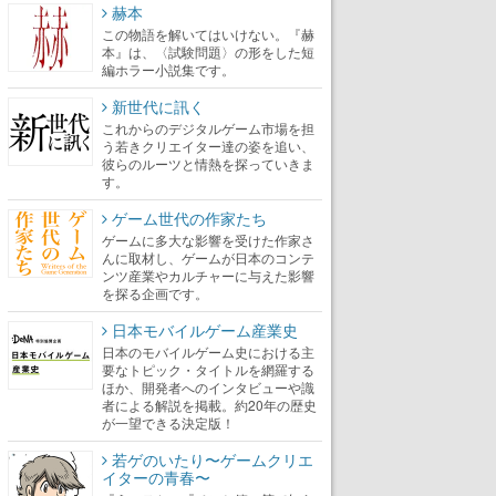
赫本
この物語を解いてはいけない。『赫
本』は、〈試験問題〉の形をした短
編ホラー小説集です。
新世代に訊く
これからのデジタルゲーム市場を担
う若きクリエイター達の姿を追い、
彼らのルーツと情熱を探っていきま
す。
ゲーム世代の作家たち
ゲームに多大な影響を受けた作家さ
んに取材し、ゲームが日本のコンテ
ンツ産業やカルチャーに与えた影響
を探る企画です。
日本モバイルゲーム産業史
日本のモバイルゲーム史における主
要なトピック・タイトルを網羅する
ほか、開発者へのインタビューや識
者による解説を掲載。約20年の歴史
が一望できる決定版！
若ゲのいたり〜ゲームクリエ
イターの青春〜