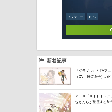
インディー
RPG
新着記事
『グラブル』とTVア
（CV：日笠陽子）の
アニメ『メイドインア
也さんらが登壇する舞