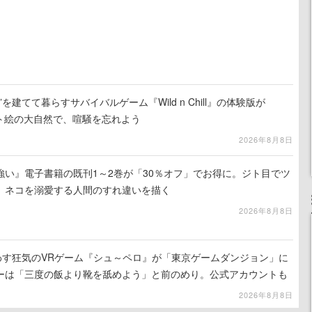
を建てて暮らすサバイバルゲーム『Wild n Chill』の体験版が
ット絵の大自然で、喧騒を忘れよう
2026年8月8日
強い』電子書籍の既刊1～2巻が「30％オフ」でお得に。ジト目でツ
、ネコを溺愛する人間のすれ違いを描く
2026年8月8日
わす狂気のVRゲーム『シュ～ペロ』が「東京ゲームダンジョン」に
ーは「三度の飯より靴を舐めよう」と前のめり。公式アカウントも
リースに向けて開発中
2026年8月8日