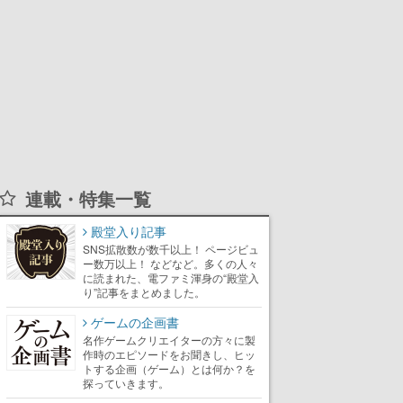
連載・特集一覧
殿堂入り記事
SNS拡散数が数千以上！ ページビュ
ー数万以上！ などなど。多くの人々
に読まれた、電ファミ渾身の“殿堂入
り”記事をまとめました。
ゲームの企画書
名作ゲームクリエイターの方々に製
作時のエピソードをお聞きし、ヒッ
トする企画（ゲーム）とは何か？を
探っていきます。