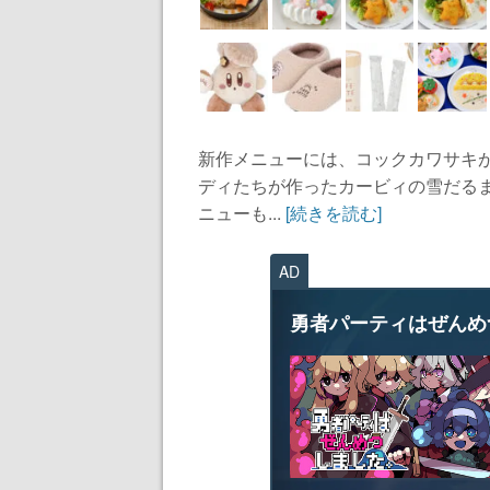
新作メニューには、コックカワサキ
ディたちが作ったカービィの雪だる
ニューも...
[続きを読む]
AD
勇者パーティはぜんめ