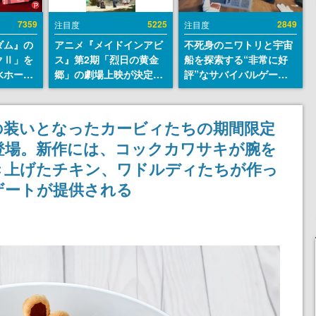
7359
5225
2849
注目度
注目度
ダム』の
アニメ『メイドインアビ
不死身のニワトリと宇宙
クⅡ」を
ス』第2期「烈日の黄金
船を探索する“非常に好
水ホース
郷」の劇場上映が決定！
評”なサバイバルゲーム
始。本体
レグ役・伊瀬茉莉也さん
『Breathedge』が無料
ーソナル
らが登壇する舞台挨拶も
で配布中。入手できる期
公国軍の
実施
間は8月10日まで
の装いとなったカービィたちの期間限定
式番号な
り登場。新作には、コックカワサキが腕を
き上げたチキン、ワドルディたちが作っ
ザートが提供される