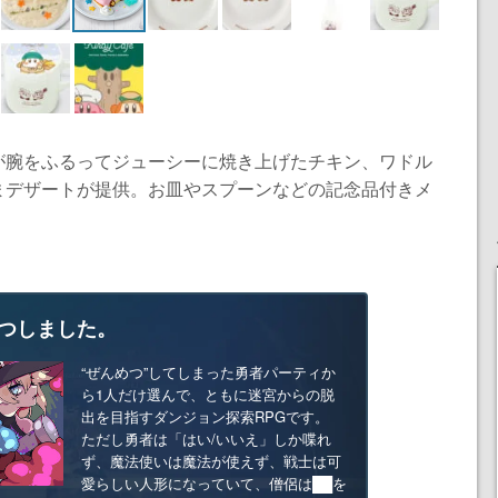
が腕をふるってジューシーに焼き上げたチキン、ワドル
まデザートが提供。お皿やスプーンなどの記念品付きメ
つしました。
“ぜんめつ”してしまった勇者パーティか
ら1人だけ選んで、ともに迷宮からの脱
出を目指すダンジョン探索RPGです。
ただし勇者は「はい/いいえ」しか喋れ
ず、魔法使いは魔法が使えず、戦士は可
愛らしい人形になっていて、僧侶は██を