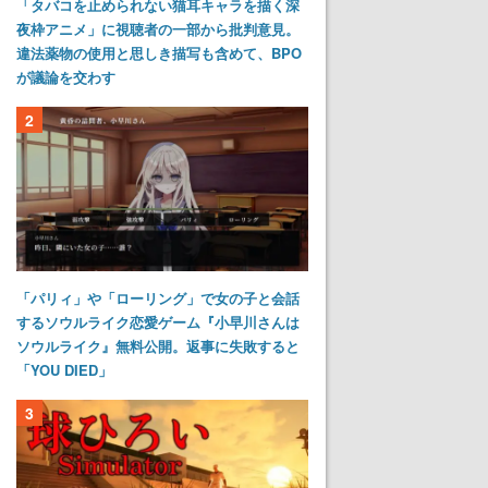
「タバコを止められない猫耳キャラを描く深
夜枠アニメ」に視聴者の一部から批判意見。
違法薬物の使用と思しき描写も含めて、BPO
が議論を交わす
2
「パリィ」や「ローリング」で女の子と会話
するソウルライク恋愛ゲーム『小早川さんは
ソウルライク』無料公開。返事に失敗すると
「YOU DIED」
3