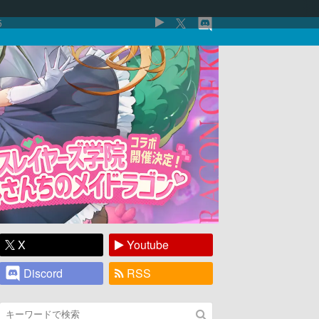
5
X
Youtube
Discord
RSS