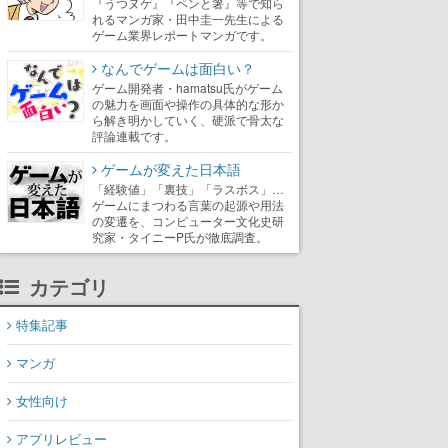
『うつヌケ』『ペンと箸』等で知ら
れるマンガ家・田中圭一先生による
ゲーム業界レポートマンガです。
なんでゲームは面白い？
ゲーム開発者・hamatsu氏がゲーム
の魅力を画面や操作の具体的な形か
ら解き明かしていく、硬派で骨太な
評論連載です。
ゲームが変えた日本語
「経験値」「裏技」「ラスボス」…
ゲームにまつわる言葉の起源や用法
の変遷を、コンピューター文化史研
究家・タイニーP氏が徹底調査。
カテゴリ
特集記事
マンガ
女性向け
アプリレビュー