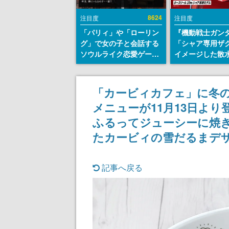
8624
注目度
注目度
「パリィ」や「ローリン
『機動戦士ガン
グ」で女の子と会話する
「シャア専用ザ
ソウルライク恋愛ゲーム
イメージした散
『小早川さんはソウルラ
リールが予約開
イク』無料公開。返事に
にはシャアのパ
失敗すると「YOU
マークやジオン
「カービィカフェ」に冬
DIED」
エンブレム、型
メニューが11月13日よ
どを配置
ふるってジューシーに焼
たカービィの雪だるまデ
記事へ戻る