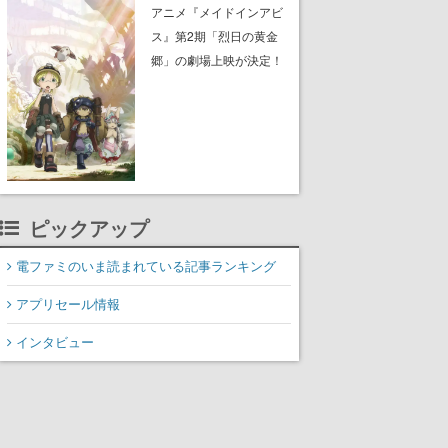
子）のビジュアルも公開
アニメ『メイドインアビ
ス』第2期「烈日の黄金
郷」の劇場上映が決定！
レグ役・伊瀬茉莉也さん
らが登壇する舞台挨拶も
実施
ピックアップ
電ファミのいま読まれている記事ランキング
アプリセール情報
インタビュー