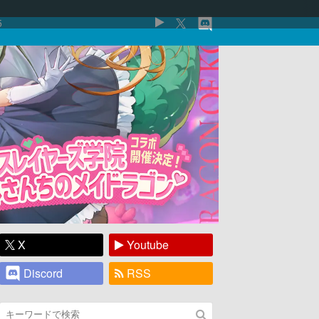
5
X
Youtube
Discord
RSS