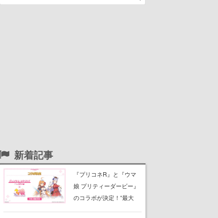
新着記事
『プリコネR』と『ウマ
娘 プリティーダービー』
のコラボが決定！“最大
170連無料”の8.5周年キャ