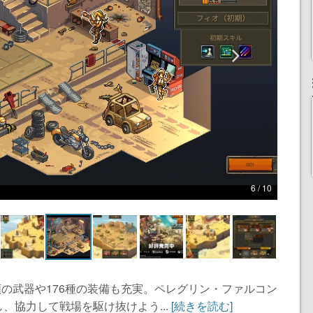
6 / 10
類の武器や176種の装備も充実。ペレグリン・ファルコン
、協力して戦場を駆け抜けよう...
[続きを読む]