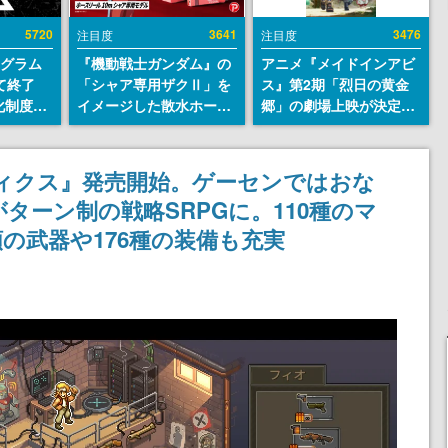
5720
3641
3476
注目度
注目度
ログラム
『機動戦士ガンダム』の
アニメ『メイドインアビ
て終了
「シャア専用ザクⅡ」を
ス』第2期「烈日の黄金
化制度
イメージした散水ホース
郷」の劇場上映が決定！
ent
リールが予約開始。本体
レグ役・伊瀬茉莉也さん
ram」を
にはシャアのパーソナル
らが登壇する舞台挨拶も
マークやジオン公国軍の
実施
ィクス』発売開始。ゲーセンではおな
エンブレム、型式番号な
ターン制の戦略SRPGに。110種のマ
どを配置
の武器や176種の装備も充実