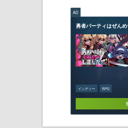
AD
勇者パーティはぜんめ
インディー
RPG