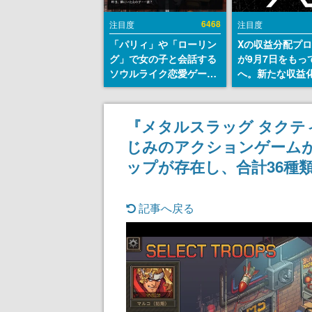
6468
注目度
注目度
「パリィ」や「ローリン
Xの収益分配プ
グ」で女の子と会話する
が9月7日をもっ
ソウルライク恋愛ゲーム
へ。新たな収益
『小早川さんはソウルラ
「Original Cont
イク』無料公開。返事に
Rewards Prog
失敗すると「YOU
発表
『メタルスラッグ タクテ
DIED」
じみのアクションゲームが
ップが存在し、合計36種類
記事へ戻る