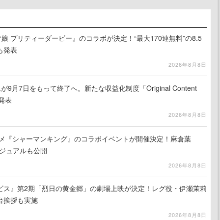
娘 プリティーダービー』のコラボが決定！“最大170連無料”の8.5
も発表
2026年8月8日
月7日をもって終了へ。新たな収益化制度「Original Content
を発表
2026年8月8日
ニメ『シャーマンキング』のコラボイベントが開催決定！麻倉葉
ビジュアルも公開
2026年8月8日
ビス』第2期「烈日の黄金郷」の劇場上映が決定！レグ役・伊瀬茉莉
台挨拶も実施
2026年8月8日