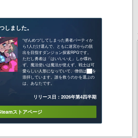
つしました。
“ぜんめつ”してしまった勇者パーティか
ら1人だけ選んで、ともに迷宮からの脱
出を目指すダンジョン探索RPGです。
ただし勇者は「はい/いいえ」しか喋れ
ず、魔法使いは魔法が使えず、戦士は可
愛らしい人形になっていて、僧侶は██を
崇拝しています。誰を救うのかを選ぶの
は、あなたです。
リリース日：2026年第4四半期
Steamストアページ