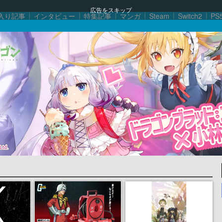
広告をスキップ
入り記事
インタビュー
特集記事
マンガ
Steam
Switch2
PS