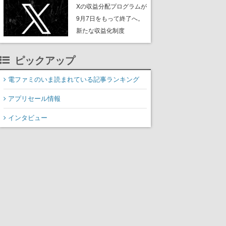
ンペーンなども発表
Xの収益分配プログラムが
9月7日をもって終了へ。
新たな収益化制度
「Original Content
Rewards Program」を発
ピックアップ
表
電ファミのいま読まれている記事ランキング
アプリセール情報
インタビュー