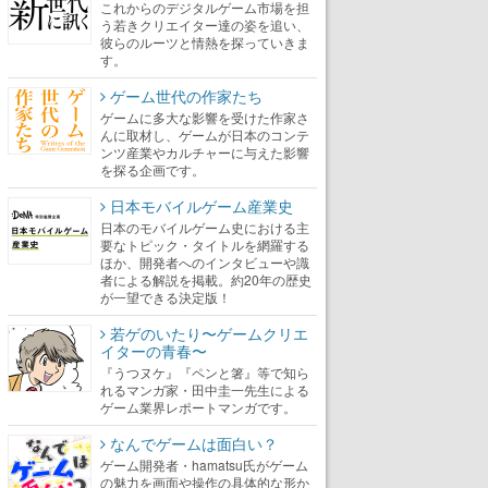
これからのデジタルゲーム市場を担
う若きクリエイター達の姿を追い、
彼らのルーツと情熱を探っていきま
す。
ゲーム世代の作家たち
ゲームに多大な影響を受けた作家さ
んに取材し、ゲームが日本のコンテ
ンツ産業やカルチャーに与えた影響
を探る企画です。
日本モバイルゲーム産業史
日本のモバイルゲーム史における主
要なトピック・タイトルを網羅する
ほか、開発者へのインタビューや識
者による解説を掲載。約20年の歴史
が一望できる決定版！
若ゲのいたり〜ゲームクリエ
イターの青春〜
『うつヌケ』『ペンと箸』等で知ら
れるマンガ家・田中圭一先生による
ゲーム業界レポートマンガです。
なんでゲームは面白い？
ゲーム開発者・hamatsu氏がゲーム
の魅力を画面や操作の具体的な形か