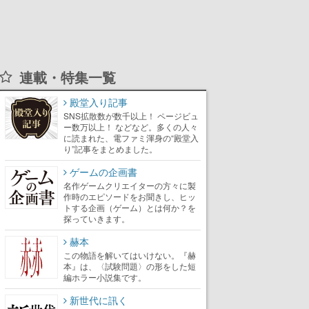
連載・特集一覧
殿堂入り記事
SNS拡散数が数千以上！ ページビュ
ー数万以上！ などなど。多くの人々
に読まれた、電ファミ渾身の“殿堂入
り”記事をまとめました。
ゲームの企画書
名作ゲームクリエイターの方々に製
作時のエピソードをお聞きし、ヒッ
トする企画（ゲーム）とは何か？を
探っていきます。
赫本
この物語を解いてはいけない。『赫
本』は、〈試験問題〉の形をした短
編ホラー小説集です。
新世代に訊く