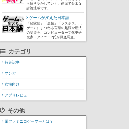
ら解き明かしていく、硬派で骨太な
評論連載です。
ゲームが変えた日本語
「経験値」「裏技」「ラスボス」…
ゲームにまつわる言葉の起源や用法
の変遷を、コンピューター文化史研
究家・タイニーP氏が徹底調査。
カテゴリ
特集記事
マンガ
女性向け
アプリレビュー
その他
電ファミニコゲーマーとは？