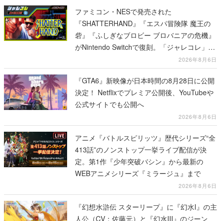
ファミコン・NESで発売された
『SHATTERHAND』『エスパ冒険隊 魔王の
砦』『ふしぎなブロビー ブロバニアの危機』
がNintendo Switchで復刻。「ジャレコレ」シ
リーズから3作が発売予定
2026年8月6日
『GTA6』新映像が日本時間の8月28日に公開
決定！ Netflixでプレミア公開後、YouTubeや
公式サイトでも公開へ
2026年8月6日
アニメ『バトルスピリッツ』歴代シリーズ“全
413話”のノンストップ一挙ライブ配信が決
定。第1作『少年突破バシン』から最新の
WEBアニメシリーズ『ミラージュ』まで
2026年8月6日
『幻想水滸伝 スターリープ』に『幻水I』の主
人公（CV：佐藤元）と『幻水III』のジーン