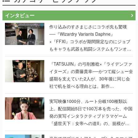
インタビュー
作り込みのすさまじさにコラボ先も驚嘆
──『Wizardry Variants Daphne』
×『FFXI』コラボが期間限定なのにジョブ
もキャラも武器も戦闘システムもワンオフ
で作り込まれた理由を両ディレクターに聞
く
『TATSUJIN』の弓削雅稔×『ライデンファ
イターズ』の齋藤貴幸──かつて縦シュー全
盛期を支えていた2人が、30年後に同じ会
社で机を並べる理由とは。新作
『TATSUJIN EXTREME』で初タッグを組
んだレジェンド2人に訊く開発秘話
実写映像1000分、ルート分岐100種類以
上。配信開始5日で100万本を売った、中国
発の実写インタラクティブドラマゲーム
『盛世天下：女帝への道II』の、規模が違
うこだわりをプロデューサーに聞いた