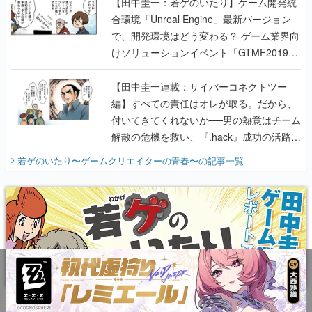
【田中圭一：若ゲのいたり】ゲーム開発統
合環境「Unreal Engine」最新バージョン
で、開発環境はどう変わる？ ゲーム業界向
けソリューションイベント「GTMF2019」
に行って、より理解を深めよう【PR】
【田中圭一連載：サイバーコネクトツー
編】すべての責任はオレが取る。だから、
付いてきてくれないか──男の熱意はチーム
解散の危機を救い、『.hack』成功の活路を
開く。業界の快男児・松山 洋に流れる血は
若ゲのいたり〜ゲームクリエイターの青春〜
の記事一覧
『少年ジャンプ』色だった【若ゲのいた
り】
X
Youtube