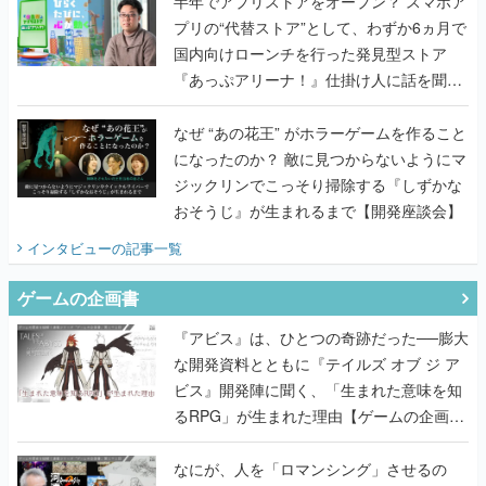
半年でアプリストアをオープン？ スマホア
プリの“代替ストア”として、わずか6ヵ月で
国内向けローンチを行った発見型ストア
『あっぷアリーナ！』仕掛け人に話を聞い
てみた
なぜ “あの花王” がホラーゲームを作ること
になったのか？ 敵に見つからないようにマ
ジックリンでこっそり掃除する『しずかな
おそうじ』が生まれるまで【開発座談会】
インタビュー
の記事一覧
ゲームの企画書
『アビス』は、ひとつの奇跡だった──膨大
な開発資料とともに『テイルズ オブ ジ ア
ビス』開発陣に聞く、「生まれた意味を知
るRPG」が生まれた理由【ゲームの企画
書】
なにが、人を「ロマンシング」させるの