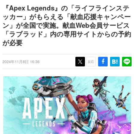
日本のコンテンツ産業やカルチャーに与えた影響を探る企
『Apex Legends』の「ライフラインステ
画です。
ッカー」がもらえる「献血応援キャンペー
日本モバイルゲーム産業史
ン」が全国で実施。献血Web会員サービス
日本のモバイルゲーム史における主要なトピック・タイト
ルを網羅するほか、開発者へのインタビューや識者による
「ラブラッド」内の専用サイトからの予約
解説を掲載。約20年の歴史が一望できる決定版！
が必要
若ゲのいたり〜ゲームクリエイターの青春〜
『うつヌケ』『ペンと箸』等で知られるマンガ家・田中圭
一先生によるゲーム業界レポートマンガです。
2024年11月8日 16:36
反応
なんでゲームは面白い？
ゲーム開発者・hamatsu氏がゲームの魅力を画面や操作の
具体的な形から解き明かしていく、硬派で骨太な評論連載
です。
ゲームが変えた日本語
「経験値」「裏技」「ラスボス」… ゲームにまつわる言葉
の起源や用法の変遷を、コンピューター文化史研究家・タ
イニーP氏が徹底調査。
カテゴリ
特集記事