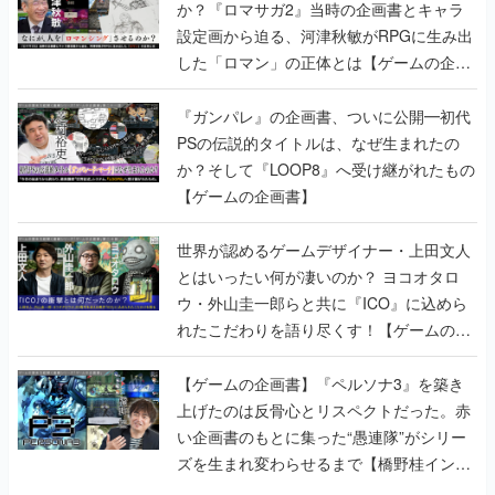
か？『ロマサガ2』当時の企画書とキャラ
設定画から迫る、河津秋敏がRPGに生み出
した「ロマン」の正体とは【ゲームの企画
書】
『ガンパレ』の企画書、ついに公開━初代
PSの伝説的タイトルは、なぜ生まれたの
か？そして『LOOP8』へ受け継がれたもの
【ゲームの企画書】
世界が認めるゲームデザイナー・上田文人
とはいったい何が凄いのか？ ヨコオタロ
ウ・外山圭一郎らと共に『ICO』に込めら
れたこだわりを語り尽くす！【ゲームの企
画書】
【ゲームの企画書】『ペルソナ3』を築き
上げたのは反骨心とリスペクトだった。赤
い企画書のもとに集った“愚連隊”がシリー
ズを生まれ変わらせるまで【橋野桂インタ
ビュー】