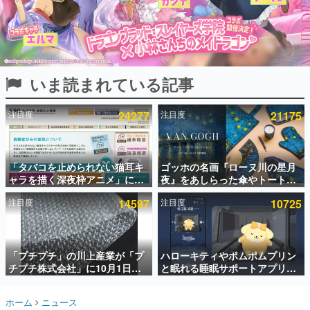
インタビュー
連載・特集一覧
殿堂入り記事
いま読まれている記事
SNS拡散数が数千以上！ ページビュー数万以上！ などな
ど。多くの人々に読まれた、電ファミ渾身の“殿堂入り”記
事をまとめました。
注目度
24277
注目度
21175
ゲームの企画書
名作ゲームクリエイターの方々に製作時のエピソードをお
聞きし、ヒットする企画（ゲーム）とは何か？を探ってい
「タバコを止められない猫耳キ
ゴッホの名画『ローヌ川の星月
きます。
ャラを描く深夜枠アニメ」に視
夜』をあしらった傘やトートバ
赫本
聴者の一部から批判意見。違法
ッグなどが登場。8月7日21時よ
この物語を解いてはいけない。『赫本』は、〈試験問題〉
注目度
14597
注目度
10725
薬物の使用と思しき描写も含め
り2日間限定で予約販売
の形をした短編ホラー小説集です。
て、BPOが議論を交わす
新世代に訊く
「プチプチ」の川上産業が「プ
ハローキティやポムポムプリン
これからのデジタルゲーム市場を担う若きクリエイター達
の姿を追い、彼らのルーツと情熱を探っていきます。
チプチ株式会社」に10月1日よ
と眠れる睡眠サポートアプリ
り社名変更へ。創業58年で初め
『ゆめたび』が配信中。キャラ
ての変更で、“プチッ”と鳴るお
ごとのASMRや目覚ましアラー
ゲーム世代の作家たち
ホーム
ニュース
なじみの緩衝材が会社の名前に
ムも搭載
ゲームに多大な影響を受けた作家さんに取材し、ゲームが