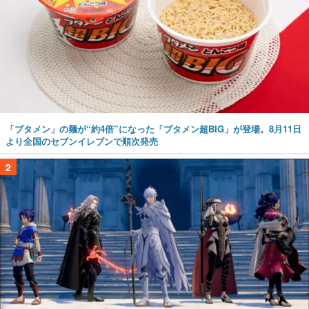
「ブタメン」の麺が“約4倍”になった「ブタメン超BIG」が登場。8月11日
より全国のセブンイレブンで順次発売
2