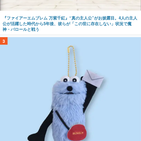
『ファイアーエムブレム 万紫千紅』“真の主人公”がお披露目。4人の主人
公が活躍した時代から5年後、彼らが「この世に存在しない」状況で魔
神・バロールと戦う
3