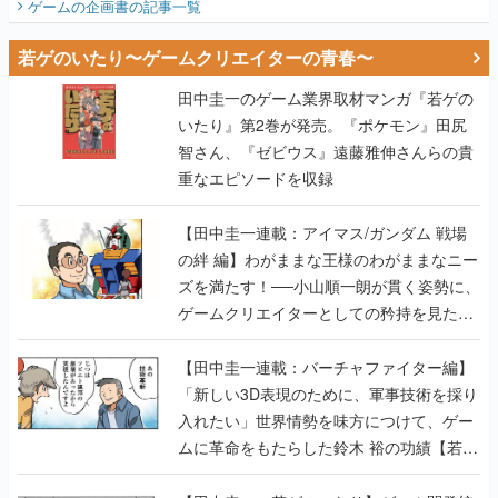
ゲームの企画書
の記事一覧
若ゲのいたり〜ゲームクリエイターの青春〜
田中圭一のゲーム業界取材マンガ『若ゲの
いたり』第2巻が発売。『ポケモン』田尻
智さん、『ゼビウス』遠藤雅伸さんらの貴
重なエピソードを収録
【田中圭一連載：アイマス/ガンダム 戦場
の絆 編】わがままな王様のわがままなニー
ズを満たす！──小山順一朗が貫く姿勢に、
ゲームクリエイターとしての矜持を見た
【若ゲのいたり最終回】
【田中圭一連載：バーチャファイター編】
「新しい3D表現のために、軍事技術を採り
入れたい」世界情勢を味方につけて、ゲー
ムに革命をもたらした鈴木 裕の功績【若ゲ
のいたり】