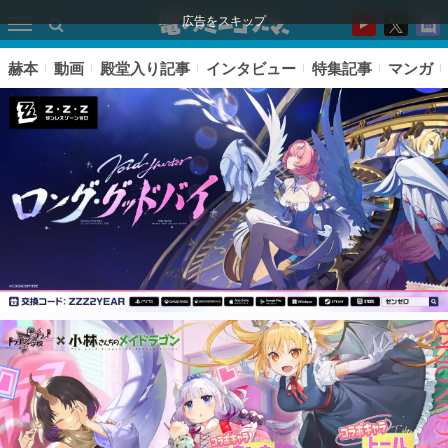
広告をスキップ
赫本
動画
殿堂入り記事
インタビュー
特集記事
マンガ
ピックアップ
電ファミのいま読まれている記事ランキング
アプリセール情報