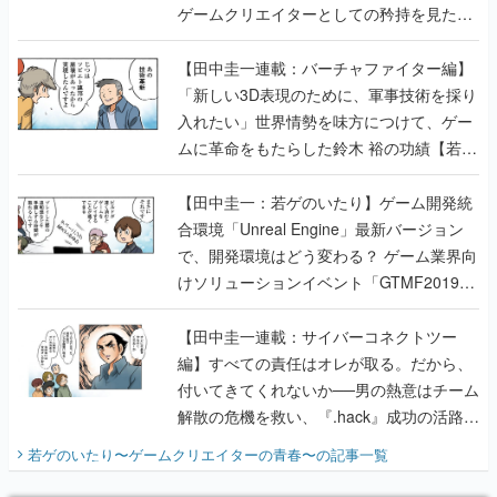
ゲームクリエイターとしての矜持を見た
【若ゲのいたり最終回】
【田中圭一連載：バーチャファイター編】
「新しい3D表現のために、軍事技術を採り
入れたい」世界情勢を味方につけて、ゲー
ムに革命をもたらした鈴木 裕の功績【若ゲ
のいたり】
【田中圭一：若ゲのいたり】ゲーム開発統
合環境「Unreal Engine」最新バージョン
で、開発環境はどう変わる？ ゲーム業界向
けソリューションイベント「GTMF2019」
に行って、より理解を深めよう【PR】
【田中圭一連載：サイバーコネクトツー
編】すべての責任はオレが取る。だから、
付いてきてくれないか──男の熱意はチーム
解散の危機を救い、『.hack』成功の活路を
開く。業界の快男児・松山 洋に流れる血は
若ゲのいたり〜ゲームクリエイターの青春〜
の記事一覧
『少年ジャンプ』色だった【若ゲのいた
り】