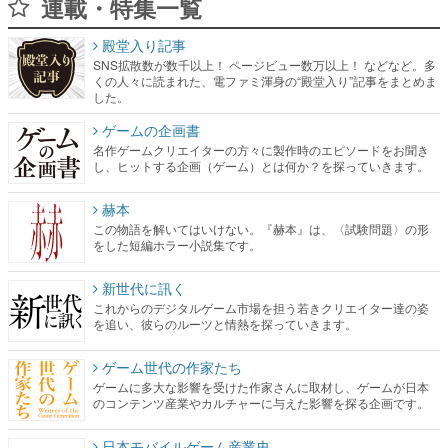
連載・特集一覧
殿堂入り記事
SNS拡散数が数千以上！ ページビュー数万以上！ などなど。多
くの人々に読まれた、電ファミ渾身の“殿堂入り”記事をまとめま
した。
ゲームの企画書
名作ゲームクリエイターの方々に製作時のエピソードをお聞き
し、ヒットする企画（ゲーム）とは何か？を探っていきます。
赫本
この物語を解いてはいけない。『赫本』は、〈試験問題〉の形
をした短編ホラー小説集です。
新世代に訊く
これからのデジタルゲーム市場を担う若きクリエイター達の姿
を追い、彼らのルーツと情熱を探っていきます。
ゲーム世代の作家たち
ゲームに多大な影響を受けた作家さんに取材し、ゲームが日本
のコンテンツ産業やカルチャーに与えた影響を探る企画です。
日本モバイルゲーム産業史