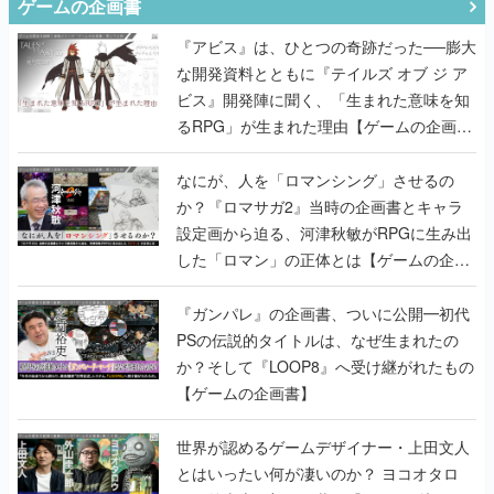
ゲームの企画書
『アビス』は、ひとつの奇跡だった──膨大
な開発資料とともに『テイルズ オブ ジ ア
ビス』開発陣に聞く、「生まれた意味を知
るRPG」が生まれた理由【ゲームの企画
書】
なにが、人を「ロマンシング」させるの
か？『ロマサガ2』当時の企画書とキャラ
設定画から迫る、河津秋敏がRPGに生み出
した「ロマン」の正体とは【ゲームの企画
書】
『ガンパレ』の企画書、ついに公開━初代
PSの伝説的タイトルは、なぜ生まれたの
か？そして『LOOP8』へ受け継がれたもの
【ゲームの企画書】
世界が認めるゲームデザイナー・上田文人
とはいったい何が凄いのか？ ヨコオタロ