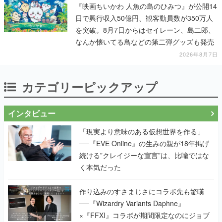
『映画ちいかわ 人魚の島のひみつ』が公開14
日で興行収入50億円、観客動員数が350万人
を突破。8月7日からはセイレーン、島二郎、
なんか懐いてる鳥などの第二弾グッズも発売
2026年8月7日
カテゴリーピックアップ
インタビュー
「現実より意味のある仮想世界を作る」
──『EVE Online』の生みの親が18年掲げ
続ける”クレイジーな宣言”は、比喩ではな
く本気だった
作り込みのすさまじさにコラボ先も驚嘆
──『Wizardry Variants Daphne』
×『FFXI』コラボが期間限定なのにジョブ