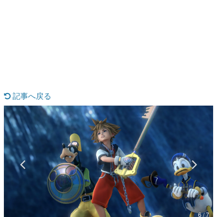
日本のコンテンツ産業やカルチャーに与えた影響を探る企
画です。
日本モバイルゲーム産業史
日本のモバイルゲーム史における主要なトピック・タイト
ルを網羅するほか、開発者へのインタビューや識者による
解説を掲載。約20年の歴史が一望できる決定版！
若ゲのいたり〜ゲームクリエイターの青春〜
『うつヌケ』『ペンと箸』等で知られるマンガ家・田中圭
一先生によるゲーム業界レポートマンガです。
記事へ戻る
なんでゲームは面白い？
ゲーム開発者・hamatsu氏がゲームの魅力を画面や操作の
具体的な形から解き明かしていく、硬派で骨太な評論連載
です。
ゲームが変えた日本語
「経験値」「裏技」「ラスボス」… ゲームにまつわる言葉
の起源や用法の変遷を、コンピューター文化史研究家・タ
イニーP氏が徹底調査。
カテゴリ
6 / 7
特集記事