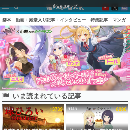
広告をスキップ
赫本
動画
殿堂入り記事
インタビュー
特集記事
マンガ
いま読まれている記事
ピックアップ
注目度
13739
注目度
8206
電ファミのいま読まれている記事ランキング
アプリセール情報