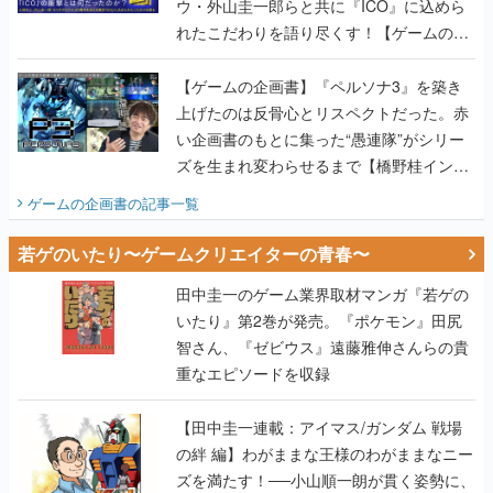
ウ・外山圭一郎らと共に『ICO』に込めら
れたこだわりを語り尽くす！【ゲームの企
画書】
【ゲームの企画書】『ペルソナ3』を築き
上げたのは反骨心とリスペクトだった。赤
い企画書のもとに集った“愚連隊”がシリー
ズを生まれ変わらせるまで【橋野桂インタ
ビュー】
ゲームの企画書
の記事一覧
若ゲのいたり〜ゲームクリエイターの青春〜
田中圭一のゲーム業界取材マンガ『若ゲの
いたり』第2巻が発売。『ポケモン』田尻
智さん、『ゼビウス』遠藤雅伸さんらの貴
重なエピソードを収録
【田中圭一連載：アイマス/ガンダム 戦場
の絆 編】わがままな王様のわがままなニー
ズを満たす！──小山順一朗が貫く姿勢に、