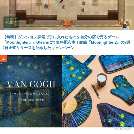
【無料】ダンジョン探索で手に入れたものを自分の店で売るゲーム
『Moonlighter』がSteamにて無料配布中！続編『Moonlighter 2』の9月
2日正式リリースを記念したキャンペーン
4