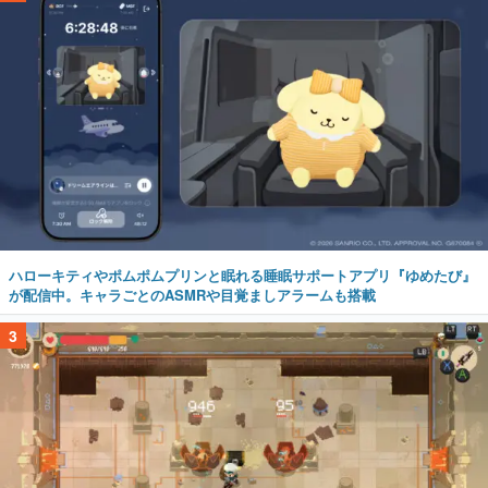
ハローキティやポムポムプリンと眠れる睡眠サポートアプリ『ゆめたび』
が配信中。キャラごとのASMRや目覚ましアラームも搭載
3