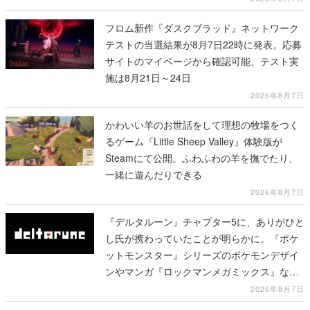
フロム新作『ダスクブラッド』ネットワーク
テストの当選結果が8月7日22時に発表。応募
サイトのマイページから確認可能、テスト実
施は8月21日～24日
2026年8月7日
かわいい羊のお世話をして理想の牧場をつく
るゲーム『Little Sheep Valley』体験版が
Steamにて公開。ふわふわの羊を撫でたり、
一緒に遊んだりできる
2026年8月7日
『デルタルーン』チャプター5に、ありがひと
し氏が携わっていたことが明らかに。『ポケ
ットモンスター』シリーズのポケモンデザイ
ンやマンガ『ロックマンメガミックス』など
で知られる
2026年8月7日