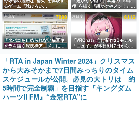
野球部の過酷な“補欠”を体験す
『超かぐや姫！』本編の“10年
るゲーム『球ひろい
後”を描く『超かぐやメシ！』
インタビュー
Simulator』が「1件」のウィッ
Web連載決定。新たなWebマン
注目度
7898
注目度
6116
シュリストをもとにチェコ語に
ガレーベル「ビビビコミック」
連載・特集一覧
対応しSNSで話題に。『キング
にて特別話が掲載スタート、あ
ダム・カム』開発元やチェコの
のお話には…まだ続きがある！
プロ野球選手から称賛の声
殿堂入り記事
「タバコを止められない猫耳キ
『VRChat』向け新作3Dモデル
SNS拡散数が数千以上！ ページビュー数万以上！ などな
ど。多くの人々に読まれた、電ファミ渾身の“殿堂入り”記
ャラを描く深夜枠アニメ」に視
「ニュイ」が本日8月7日から
事をまとめました。
聴者の一部から批判意見。違法
BOOTHにて発売。瞳に光る星
薬物の使用と思しき描写も含め
や感情豊かな表情が、小悪魔か
「RTA in Japan Winter 2024」クリスマス
ゲームの企画書
て、BPOが議論を交わす
わいい
名作ゲームクリエイターの方々に製作時のエピソードをお
から大みそかまで7日間みっちりのタイム
聞きし、ヒットする企画（ゲーム）とは何か？を探ってい
きます。
スケジュールが公開。必見の大トリは「約
赫本
5時間で完全制覇」を目指す『キングダム
この物語を解いてはいけない。『赫本』は、〈試験問題〉
ハーツII FM』“金冠RTA”に
の形をした短編ホラー小説集です。
新世代に訊く
これからのデジタルゲーム市場を担う若きクリエイター達
の姿を追い、彼らのルーツと情熱を探っていきます。
ゲーム世代の作家たち
ゲームに多大な影響を受けた作家さんに取材し、ゲームが