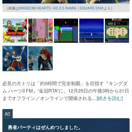
（画像は
KINGDOM HEARTS -HD 2.5 ReMIX- | SQUARE ENIX
より）
マンガ
女性向け
アプリレビュー
その他
電ファミニコゲーマーとは？
運営：株式会社マレ
必見の大トリは「約5時間で完全制覇」を目指す『キングダ
ム ハーツII FM』“金冠RTA”に。12月25日の午後3時から31日
までオフライン／オンラインで開催される...
[続きを読む]
AD
勇者パーティはぜんめつしました。