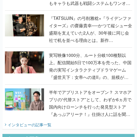
もキャラも武器も戦闘システムもワンオフ
で作り込まれた理由を両ディレクターに聞
く
『TATSUJIN』の弓削雅稔×『ライデンファ
イターズ』の齋藤貴幸──かつて縦シュー全
盛期を支えていた2人が、30年後に同じ会
社で机を並べる理由とは。新作
『TATSUJIN EXTREME』で初タッグを組
んだレジェンド2人に訊く開発秘話
実写映像1000分、ルート分岐100種類以
上。配信開始5日で100万本を売った、中国
発の実写インタラクティブドラマゲーム
『盛世天下：女帝への道II』の、規模が違
うこだわりをプロデューサーに聞いた
半年でアプリストアをオープン？ スマホア
プリの“代替ストア”として、わずか6ヵ月で
国内向けローンチを行った発見型ストア
『あっぷアリーナ！』仕掛け人に話を聞い
てみた
インタビュー
の記事一覧