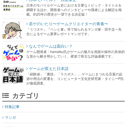
日本のモバイルゲーム史における主要なトピック・タイトルを
網羅するほか、開発者へのインタビューや識者による解説を掲
載。約20年の歴史が一望できる決定版！
若ゲのいたり〜ゲームクリエイターの青春〜
『うつヌケ』『ペンと箸』等で知られるマンガ家・田中圭一先
生によるゲーム業界レポートマンガです。
なんでゲームは面白い？
ゲーム開発者・hamatsu氏がゲームの魅力を画面や操作の具体的
な形から解き明かしていく、硬派で骨太な評論連載です。
ゲームが変えた日本語
「経験値」「裏技」「ラスボス」… ゲームにまつわる言葉の起
源や用法の変遷を、コンピューター文化史研究家・タイニーP氏
が徹底調査。
カテゴリ
特集記事
マンガ