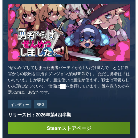
“ぜんめつ”してしまった勇者パーティから1人だけ選んで、ともに迷
宮からの脱出を目指すダンジョン探索RPGです。 ただし勇者は「は
い/いいえ」しか喋れず、魔法使いは魔法が使えず、戦士は可愛らし
い人形になっていて、僧侶は██を崇拝しています。誰を救うのかを
選ぶのは、あなたです。
インディー
RPG
リリース日：2026年第4四半期
Steamストアページ