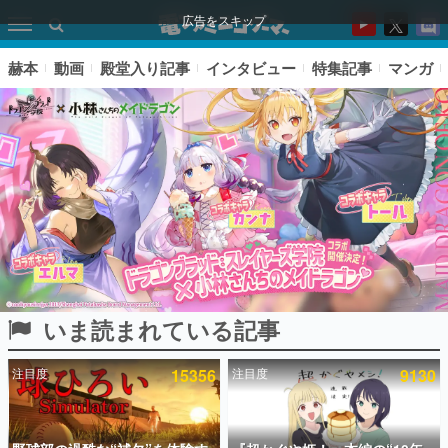
広告をスキップ
赫本
動画
殿堂入り記事
インタビュー
特集記事
マンガ
いま読まれている記事
ピックアップ
注目度
15356
注目度
9130
電ファミのいま読まれている記事ランキング
アプリセール情報