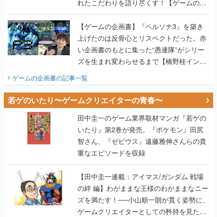
れたこだわりを語り尽くす！【ゲームの企
画書】
【ゲームの企画書】『ペルソナ3』を築き
上げたのは反骨心とリスペクトだった。赤
い企画書のもとに集った“愚連隊”がシリー
ズを生まれ変わらせるまで【橋野桂インタ
ビュー】
ゲームの企画書
の記事一覧
若ゲのいたり〜ゲームクリエイターの青春〜
田中圭一のゲーム業界取材マンガ『若ゲの
いたり』第2巻が発売。『ポケモン』田尻
智さん、『ゼビウス』遠藤雅伸さんらの貴
重なエピソードを収録
【田中圭一連載：アイマス/ガンダム 戦場
の絆 編】わがままな王様のわがままなニー
ズを満たす！──小山順一朗が貫く姿勢に、
ゲームクリエイターとしての矜持を見た