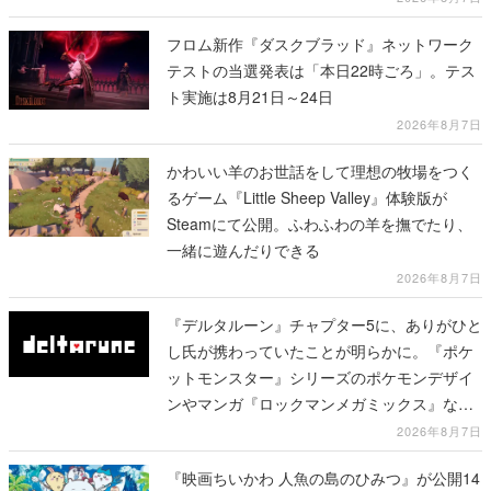
フロム新作『ダスクブラッド』ネットワーク
テストの当選発表は「本日22時ごろ」。テス
ト実施は8月21日～24日
2026年8月7日
かわいい羊のお世話をして理想の牧場をつく
るゲーム『Little Sheep Valley』体験版が
Steamにて公開。ふわふわの羊を撫でたり、
一緒に遊んだりできる
2026年8月7日
『デルタルーン』チャプター5に、ありがひと
し氏が携わっていたことが明らかに。『ポケ
ットモンスター』シリーズのポケモンデザイ
ンやマンガ『ロックマンメガミックス』など
で知られる
2026年8月7日
『映画ちいかわ 人魚の島のひみつ』が公開14