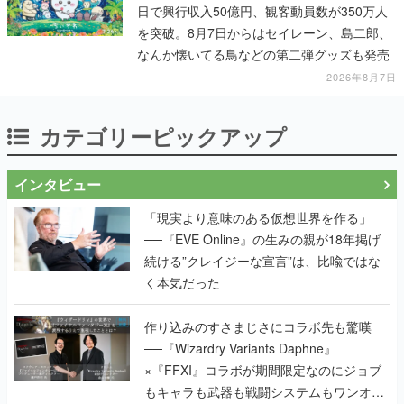
日で興行収入50億円、観客動員数が350万人
を突破。8月7日からはセイレーン、島二郎、
なんか懐いてる鳥などの第二弾グッズも発売
2026年8月7日
カテゴリーピックアップ
インタビュー
「現実より意味のある仮想世界を作る」
──『EVE Online』の生みの親が18年掲げ
続ける”クレイジーな宣言”は、比喩ではな
く本気だった
作り込みのすさまじさにコラボ先も驚嘆
──『Wizardry Variants Daphne』
×『FFXI』コラボが期間限定なのにジョブ
もキャラも武器も戦闘システムもワンオフ