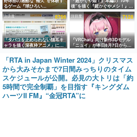
野球部の過酷な“補欠”を体験す
『超かぐや姫！』本編の“10年
るゲーム『球ひろい
後”を描く『超かぐやメシ！』
インタビュー
Simulator』が「1件」のウィッ
Web連載決定。新たなWebマン
注目度
8756
注目度
7128
シュリストをもとにチェコ語に
ガレーベル「ビビビコミック」
連載・特集一覧
対応しSNSで話題に。『キング
にて特別話が掲載スタート、あ
ダム・カム』開発元やチェコの
のお話には…まだ続きがある！
プロ野球選手から称賛の声
殿堂入り記事
「タバコを止められない猫耳キ
『VRChat』向け新作3Dモデル
SNS拡散数が数千以上！ ページビュー数万以上！ などな
ど。多くの人々に読まれた、電ファミ渾身の“殿堂入り”記
ャラを描く深夜枠アニメ」に視
「ニュイ」が本日8月7日から
事をまとめました。
聴者の一部から批判意見。違法
BOOTHにて発売。瞳に光る星
薬物の使用と思しき描写も含め
や感情豊かな表情が、小悪魔か
「RTA in Japan Winter 2024」クリスマス
ゲームの企画書
て、BPOが議論を交わす
わいい
名作ゲームクリエイターの方々に製作時のエピソードをお
から大みそかまで7日間みっちりのタイム
聞きし、ヒットする企画（ゲーム）とは何か？を探ってい
きます。
スケジュールが公開。必見の大トリは「約
赫本
5時間で完全制覇」を目指す『キングダム
この物語を解いてはいけない。『赫本』は、〈試験問題〉
ハーツII FM』“金冠RTA”に
の形をした短編ホラー小説集です。
新世代に訊く
これからのデジタルゲーム市場を担う若きクリエイター達
の姿を追い、彼らのルーツと情熱を探っていきます。
ゲーム世代の作家たち
ゲームに多大な影響を受けた作家さんに取材し、ゲームが