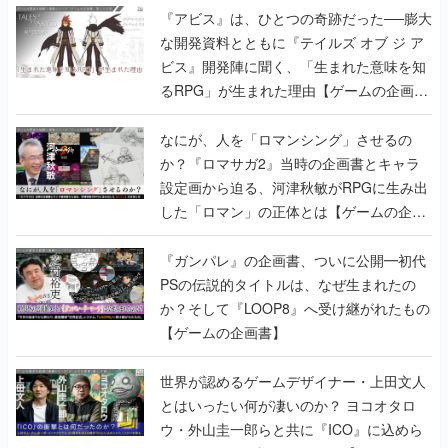
『アビス』は、ひとつの奇跡だった──膨大
な開発資料とともに『テイルズ オブ ジ ア
ビス』開発陣に聞く、「生まれた意味を知
るRPG」が生まれた理由【ゲームの企画
書】
なにが、人を「ロマンシング」させるの
か？『ロマサガ2』当時の企画書とキャラ
設定画から迫る、河津秋敏がRPGに生み出
した「ロマン」の正体とは【ゲームの企画
書】
『ガンパレ』の企画書、ついに公開━初代
PSの伝説的タイトルは、なぜ生まれたの
か？そして『LOOP8』へ受け継がれたもの
【ゲームの企画書】
世界が認めるゲームデザイナー・上田文人
とはいったい何が凄いのか？ ヨコオタロ
ウ・外山圭一郎らと共に『ICO』に込めら