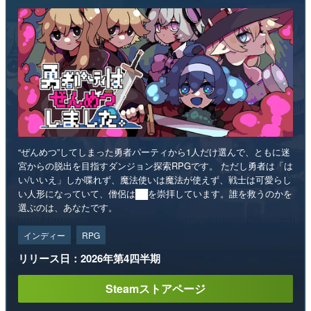
“ぜんめつ”してしまった勇者パーティから1人だけ選んで、ともに迷
宮からの脱出を目指すダンジョン探索RPGです。 ただし勇者は「は
い/いいえ」しか喋れず、魔法使いは魔法が使えず、戦士は可愛らし
い人形になっていて、僧侶は██を崇拝しています。誰を救うのかを
選ぶのは、あなたです。
インディー
RPG
リリース日：2026年第4四半期
Steamストアページ