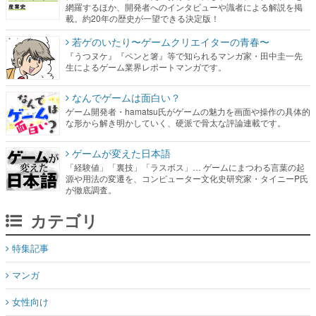
網羅するほか、開発者へのインタビューや識者による解説を掲
載。約20年の歴史が一望できる決定版！
若ゲのいたり〜ゲームクリエイターの青春〜
『うつヌケ』『ペンと箸』等で知られるマンガ家・田中圭一先
生によるゲーム業界レポートマンガです。
なんでゲームは面白い？
ゲーム開発者・hamatsu氏がゲームの魅力を画面や操作の具体的
な形から解き明かしていく、硬派で骨太な評論連載です。
ゲームが変えた日本語
「経験値」「裏技」「ラスボス」… ゲームにまつわる言葉の起
源や用法の変遷を、コンピューター文化史研究家・タイニーP氏
が徹底調査。
カテゴリ
特集記事
マンガ
女性向け