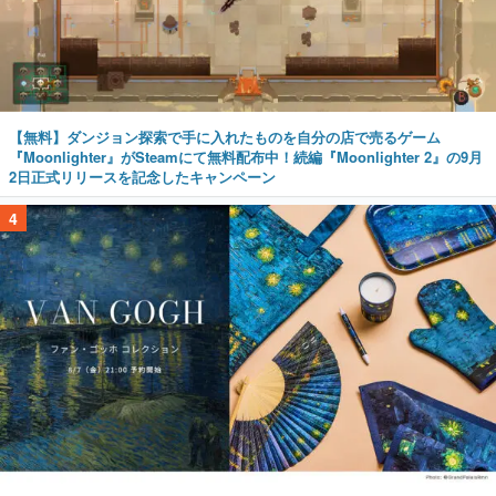
【無料】ダンジョン探索で手に入れたものを自分の店で売るゲーム
『Moonlighter』がSteamにて無料配布中！続編『Moonlighter 2』の9月
2日正式リリースを記念したキャンペーン
4