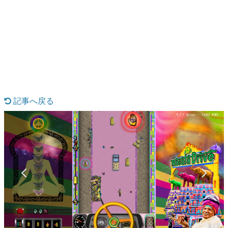
日本のコンテンツ産業やカルチャーに与えた影響を探る企
画です。
日本モバイルゲーム産業史
日本のモバイルゲーム史における主要なトピック・タイト
ルを網羅するほか、開発者へのインタビューや識者による
解説を掲載。約20年の歴史が一望できる決定版！
若ゲのいたり〜ゲームクリエイターの青春〜
『うつヌケ』『ペンと箸』等で知られるマンガ家・田中圭
一先生によるゲーム業界レポートマンガです。
記事へ戻る
なんでゲームは面白い？
ゲーム開発者・hamatsu氏がゲームの魅力を画面や操作の
具体的な形から解き明かしていく、硬派で骨太な評論連載
です。
ゲームが変えた日本語
「経験値」「裏技」「ラスボス」… ゲームにまつわる言葉
の起源や用法の変遷を、コンピューター文化史研究家・タ
イニーP氏が徹底調査。
カテゴリ
2 / 7
特集記事