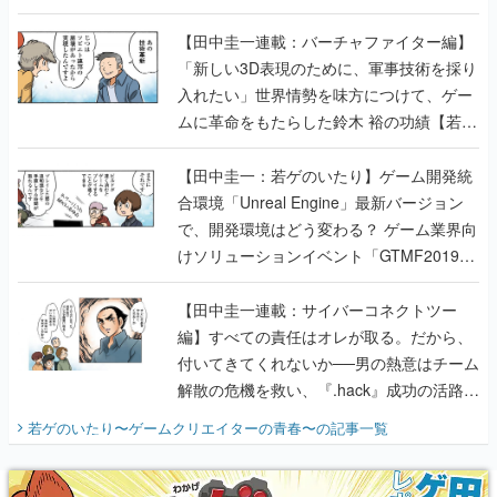
【若ゲのいたり最終回】
【田中圭一連載：バーチャファイター編】
「新しい3D表現のために、軍事技術を採り
入れたい」世界情勢を味方につけて、ゲー
ムに革命をもたらした鈴木 裕の功績【若ゲ
のいたり】
【田中圭一：若ゲのいたり】ゲーム開発統
合環境「Unreal Engine」最新バージョン
で、開発環境はどう変わる？ ゲーム業界向
けソリューションイベント「GTMF2019」
に行って、より理解を深めよう【PR】
【田中圭一連載：サイバーコネクトツー
編】すべての責任はオレが取る。だから、
付いてきてくれないか──男の熱意はチーム
解散の危機を救い、『.hack』成功の活路を
開く。業界の快男児・松山 洋に流れる血は
若ゲのいたり〜ゲームクリエイターの青春〜
の記事一覧
『少年ジャンプ』色だった【若ゲのいた
り】