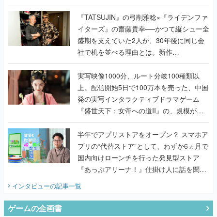
で作り込まれた理由を両ディレクターに聞
く
『TATSUJIN』の弓削雅稔×『ライデンファ
イターズ』の齋藤貴幸──かつて縦シュー全
盛期を支えていた2人が、30年後に同じ会
社で机を並べる理由とは。新作
『TATSUJIN EXTREME』で初タッグを組
んだレジェンド2人に訊く開発秘話
実写映像1000分、ルート分岐100種類以
上。配信開始5日で100万本を売った、中国
発の実写インタラクティブドラマゲーム
『盛世天下：女帝への道II』の、規模が違
うこだわりをプロデューサーに聞いた
半年でアプリストアをオープン？ スマホア
プリの“代替ストア”として、わずか6ヵ月で
国内向けローンチを行った発見型ストア
『あっぷアリーナ！』仕掛け人に話を聞い
てみた
インタビュー
の記事一覧
ゲームの企画書