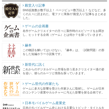
殿堂入り記事
SNS拡散数が数千以上！ ページビュー数万以上！ などなど。多
くの人々に読まれた、電ファミ渾身の“殿堂入り”記事をまとめま
した。
ゲームの企画書
名作ゲームクリエイターの方々に製作時のエピソードをお聞き
し、ヒットする企画（ゲーム）とは何か？を探っていきます。
赫本
この物語を解いてはいけない。『赫本』は、〈試験問題〉の形
をした短編ホラー小説集です。
新世代に訊く
これからのデジタルゲーム市場を担う若きクリエイター達の姿
を追い、彼らのルーツと情熱を探っていきます。
ゲーム世代の作家たち
ゲームに多大な影響を受けた作家さんに取材し、ゲームが日本
のコンテンツ産業やカルチャーに与えた影響を探る企画です。
日本モバイルゲーム産業史
日本のモバイルゲーム史における主要なトピック・タイトルを