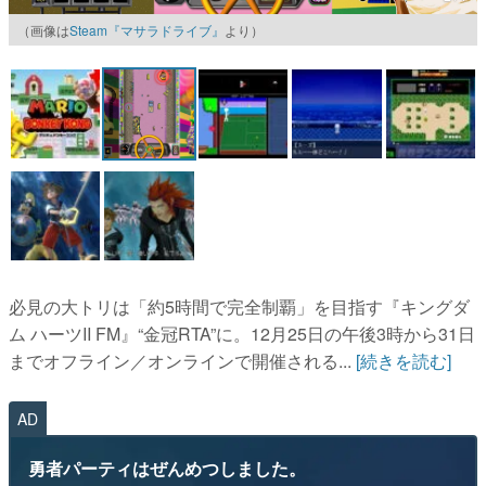
（画像は
Steam『マサラドライブ』
より）
マンガ
女性向け
アプリレビュー
その他
電ファミニコゲーマーとは？
運営：株式会社マレ
必見の大トリは「約5時間で完全制覇」を目指す『キングダ
ム ハーツII FM』“金冠RTA”に。12月25日の午後3時から31日
までオフライン／オンラインで開催される...
[続きを読む]
AD
勇者パーティはぜんめつしました。