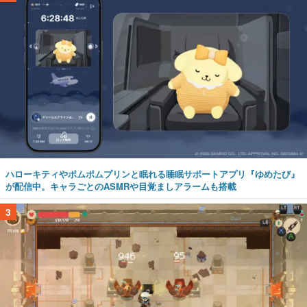
ハローキティやポムポムプリンと眠れる睡眠サポートアプリ『ゆめたび』
が配信中。キャラごとのASMRや目覚ましアラームも搭載
3