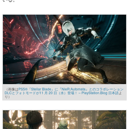
（画像は
PS5®『Stellar Blade』に『NieR:Automata』とのコラボレーション
DLCとフォトモードが11 月 20 日（水）登場！ – PlayStation.Blog 日本語
よ
り）