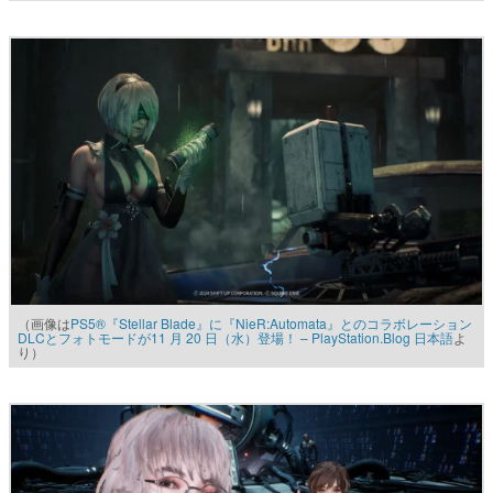
（画像は
PS5®『Stellar Blade』に『NieR:Automata』とのコラボレーション
DLCとフォトモードが11 月 20 日（水）登場！ – PlayStation.Blog 日本語
よ
り）