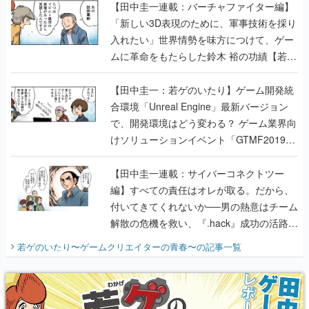
【田中圭一連載：バーチャファイター編】
「新しい3D表現のために、軍事技術を採り
入れたい」世界情勢を味方につけて、ゲー
ムに革命をもたらした鈴木 裕の功績【若ゲ
のいたり】
【田中圭一：若ゲのいたり】ゲーム開発統
合環境「Unreal Engine」最新バージョン
で、開発環境はどう変わる？ ゲーム業界向
けソリューションイベント「GTMF2019」
に行って、より理解を深めよう【PR】
【田中圭一連載：サイバーコネクトツー
編】すべての責任はオレが取る。だから、
付いてきてくれないか──男の熱意はチーム
解散の危機を救い、『.hack』成功の活路を
開く。業界の快男児・松山 洋に流れる血は
若ゲのいたり〜ゲームクリエイターの青春〜
の記事一覧
『少年ジャンプ』色だった【若ゲのいた
り】