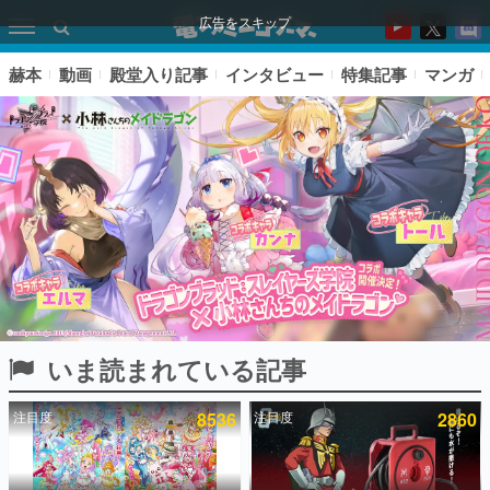
広告をスキップ
赫本
動画
殿堂入り記事
インタビュー
特集記事
マンガ
いま読まれている記事
ピックアップ
注目度
8536
注目度
2860
電ファミのいま読まれている記事ランキング
アプリセール情報