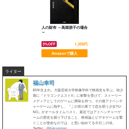
人の財布 ～高畑朋子の場合
～
5%OFF
1,359円
Amazonで購入
ライター
福山幸司
85年生まれ。大阪芸術大学映像学科で映画史を学ぶ。幼少
期に『ドラゴンクエストV』に衝撃を受けて、ストーリー
メディアとしてのゲームに興味を持つ。その後アドベンチ
ャーゲームに熱中し、『この世の果てで恋を唄う少女YU-
NO』がオールタイムベスト。最近ではアドベンチャーゲ
ームの歴史を掘り下げること、映画論とビデオゲームを繋
ぐことが使命なのでは、と思い始めてる今日この頃。
Twitter：
@fukuyaman