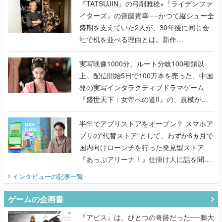
く
『TATSUJIN』の弓削雅稔×『ライデンファ
イターズ』の齋藤貴幸──かつて縦シュー全
盛期を支えていた2人が、30年後に同じ会
社で机を並べる理由とは。新作
『TATSUJIN EXTREME』で初タッグを組
んだレジェンド2人に訊く開発秘話
実写映像1000分、ルート分岐100種類以
上。配信開始5日で100万本を売った、中国
発の実写インタラクティブドラマゲーム
『盛世天下：女帝への道II』の、規模が違
うこだわりをプロデューサーに聞いた
半年でアプリストアをオープン？ スマホア
プリの“代替ストア”として、わずか6ヵ月で
国内向けローンチを行った発見型ストア
『あっぷアリーナ！』仕掛け人に話を聞い
てみた
インタビュー
の記事一覧
ゲームの企画書
『アビス』は、ひとつの奇跡だった──膨大