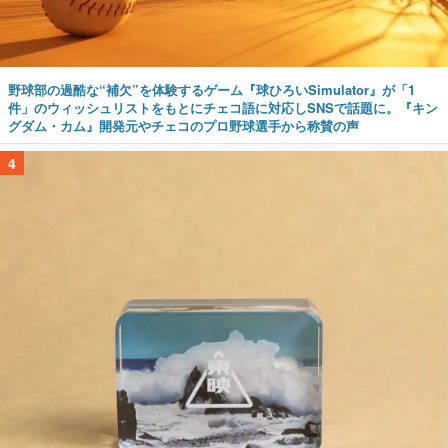
野球部の過酷な“補欠”を体験するゲーム『球ひろいSimulator』が「1
件」のウィッシュリストをもとにチェコ語に対応しSNSで話題に。『キン
グダム・カム』開発元やチェコのプロ野球選手から称賛の声
4