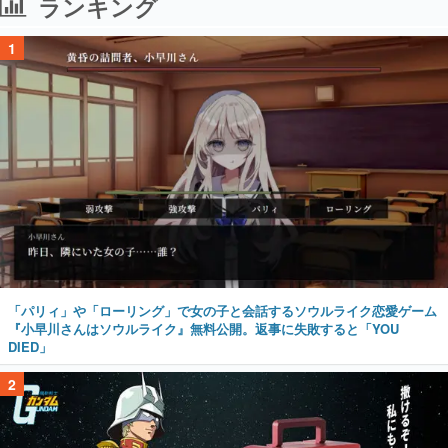
ランキング
1
「パリィ」や「ローリング」で女の子と会話するソウルライク恋愛ゲーム
『小早川さんはソウルライク』無料公開。返事に失敗すると「YOU
DIED」
2