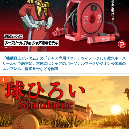
『機動戦士ガンダム』の「シャア専用ザクⅡ」をイメージした散水ホース
リールが予約開始。本体にはシャアのパーソナルマークやジオン公国軍の
エンブレム、型式番号などを配置
3