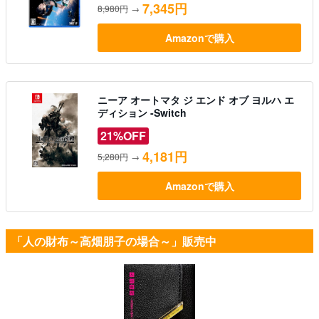
7,345円
8,980円
→
Amazonで購入
ニーア オートマタ ジ エンド オブ ヨルハ エ
ディション -Switch
21%OFF
4,181円
5,280円
→
Amazonで購入
「人の財布～高畑朋子の場合～」販売中