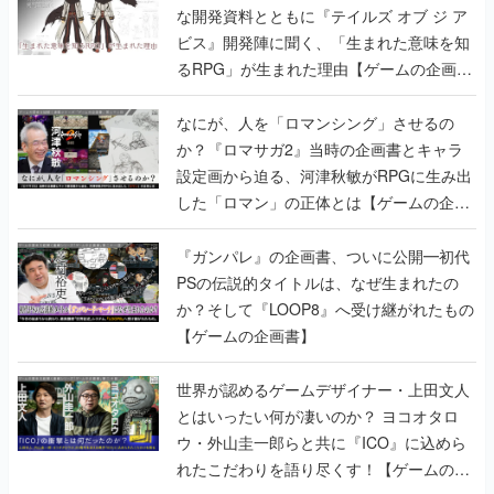
な開発資料とともに『テイルズ オブ ジ ア
ビス』開発陣に聞く、「生まれた意味を知
るRPG」が生まれた理由【ゲームの企画
書】
なにが、人を「ロマンシング」させるの
か？『ロマサガ2』当時の企画書とキャラ
設定画から迫る、河津秋敏がRPGに生み出
した「ロマン」の正体とは【ゲームの企画
書】
『ガンパレ』の企画書、ついに公開━初代
PSの伝説的タイトルは、なぜ生まれたの
か？そして『LOOP8』へ受け継がれたもの
【ゲームの企画書】
世界が認めるゲームデザイナー・上田文人
とはいったい何が凄いのか？ ヨコオタロ
ウ・外山圭一郎らと共に『ICO』に込めら
れたこだわりを語り尽くす！【ゲームの企