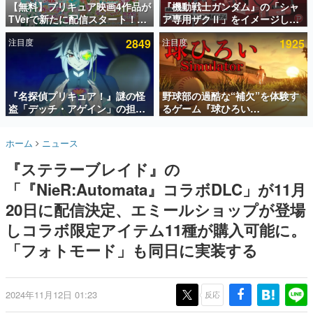
【無料】プリキュア映画4作品が
『機動戦士ガンダム』の「シャ
TVerで新たに配信スタート！な
ア専用ザクⅡ」をイメージした
インタビュー
んと2018年～2024年の映画ほぼ
散水ホースリールが予約開始。
注目度
2849
注目度
1925
すべてが見放題に、ぶっちゃけ
本体にはシャアのパーソナルマ
連載・特集一覧
ありえないラインナップ
ークやジオン公国軍のエンブレ
ム、型式番号などを配置
殿堂入り記事
SNS拡散数が数千以上！ ページビュー数万以上！ などな
『名探偵プリキュア！』謎の怪
野球部の過酷な“補欠”を体験す
ど。多くの人々に読まれた、電ファミ渾身の“殿堂入り”記
盗「デッチ・アゲイン」の担当
るゲーム『球ひろい
事をまとめました。
キャストは天﨑滉平さんと判
Simulator』が「1件」のウィッ
明。『Re:ゼロから始める異世
シュリストをもとにチェコ語に
ゲームの企画書
ホーム
ニュース
界生活』オットー役、『ヒプノ
対応しSNSで話題に。『キング
名作ゲームクリエイターの方々に製作時のエピソードをお
聞きし、ヒットする企画（ゲーム）とは何か？を探ってい
シスマイク』山田三郎役など
ダム・カム』開発元やチェコの
『ステラーブレイド』の
きます。
プロ野球選手から称賛の声
「『NieR:Automata』コラボDLC」が11月
赫本
この物語を解いてはいけない。『赫本』は、〈試験問題〉
20日に配信決定、エミールショップが登場
の形をした短編ホラー小説集です。
しコラボ限定アイテム11種が購入可能に。
「フォトモード」も同日に実装する
新世代に訊く
これからのデジタルゲーム市場を担う若きクリエイター達
の姿を追い、彼らのルーツと情熱を探っていきます。
2024年11月12日 01:23
反応
ゲーム世代の作家たち
ゲームに多大な影響を受けた作家さんに取材し、ゲームが