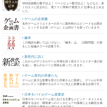
SNS拡散数が数千以上！ ページビュー数万以上！ などなど。多
くの人々に読まれた、電ファミ渾身の“殿堂入り”記事をまとめま
した。
ゲームの企画書
名作ゲームクリエイターの方々に製作時のエピソードをお聞き
し、ヒットする企画（ゲーム）とは何か？を探っていきます。
赫本
この物語を解いてはいけない。『赫本』は、〈試験問題〉の形
をした短編ホラー小説集です。
新世代に訊く
これからのデジタルゲーム市場を担う若きクリエイター達の姿
を追い、彼らのルーツと情熱を探っていきます。
ゲーム世代の作家たち
ゲームに多大な影響を受けた作家さんに取材し、ゲームが日本
のコンテンツ産業やカルチャーに与えた影響を探る企画です。
日本モバイルゲーム産業史
日本のモバイルゲーム史における主要なトピック・タイトルを
網羅するほか、開発者へのインタビューや識者による解説を掲
載。約20年の歴史が一望できる決定版！