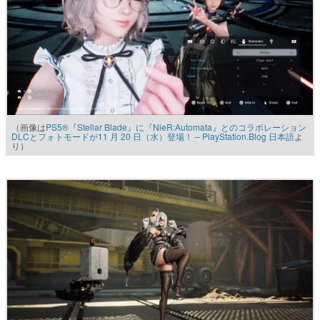
（画像は
PS5®『Stellar Blade』に『NieR:Automata』とのコラボレーション
DLCとフォトモードが11 月 20 日（水）登場！ – PlayStation.Blog 日本語
よ
り）