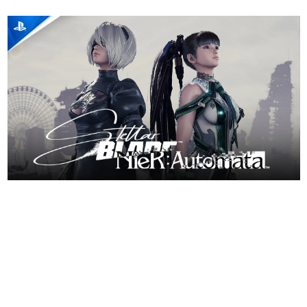
日本のコンテンツ産業やカルチャーに与えた影響を探る企
画です。
日本モバイルゲーム産業史
日本のモバイルゲーム史における主要なトピック・タイト
ルを網羅するほか、開発者へのインタビューや識者による
解説を掲載。約20年の歴史が一望できる決定版！
若ゲのいたり〜ゲームクリエイターの青春〜
『うつヌケ』『ペンと箸』等で知られるマンガ家・田中圭
一先生によるゲーム業界レポートマンガです。
なんでゲームは面白い？
ゲーム開発者・hamatsu氏がゲームの魅力を画面や操作の
具体的な形から解き明かしていく、硬派で骨太な評論連載
です。
ゲームが変えた日本語
「経験値」「裏技」「ラスボス」… ゲームにまつわる言葉
の起源や用法の変遷を、コンピューター文化史研究家・タ
イニーP氏が徹底調査。
カテゴリ
特集記事