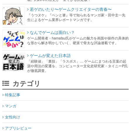
若ゲのいたり〜ゲームクリエイターの青春〜
『うつヌケ』『ペンと箸』等で知られるマンガ家・田中圭一先
生によるゲーム業界レポートマンガです。
なんでゲームは面白い？
ゲーム開発者・hamatsu氏がゲームの魅力を画面や操作の具体的
な形から解き明かしていく、硬派で骨太な評論連載です。
ゲームが変えた日本語
「経験値」「裏技」「ラスボス」… ゲームにまつわる言葉の起
源や用法の変遷を、コンピューター文化史研究家・タイニーP氏
が徹底調査。
カテゴリ
特集記事
マンガ
女性向け
アプリレビュー