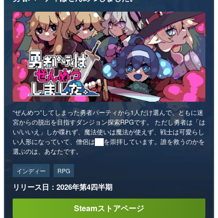
“ぜんめつ”してしまった勇者パーティから1人だけ選んで、ともに迷
宮からの脱出を目指すダンジョン探索RPGです。 ただし勇者は「は
い/いいえ」しか喋れず、魔法使いは魔法が使えず、戦士は可愛らし
い人形になっていて、僧侶は██を崇拝しています。誰を救うのかを
選ぶのは、あなたです。
インディー
RPG
リリース日：2026年第4四半期
Steamストアページ