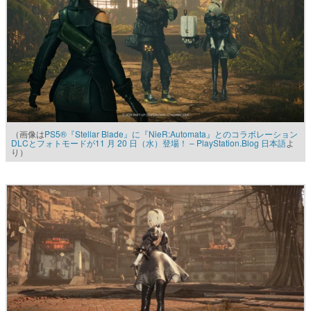
（画像は
PS5®『Stellar Blade』に『NieR:Automata』とのコラボレーション
DLCとフォトモードが11 月 20 日（水）登場！ – PlayStation.Blog 日本語
よ
り）