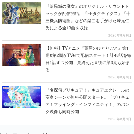
『暗黒城の魔女』のオリジナル・サウンドト
ラックが配信開始。『FFタクティクス』『十
三機兵防衛圏』などの楽曲を手がけた崎元仁
氏による全13曲を収録
2026年8月9日
【無料】TVアニメ『薬屋のひとりごと』第1
期&第2期がTVerで配信スタート！計48話を毎
日1話ずつ公開、見終えた直後に第3期も始ま
る
2026年8月9日
『名探偵プリキュア！』キュアエクレールの
変身シーンが無料公開スタート。「プリキュ
ア！フライング・インフィニティ！」のバン
ク映像も同時公開
2026年8月9日