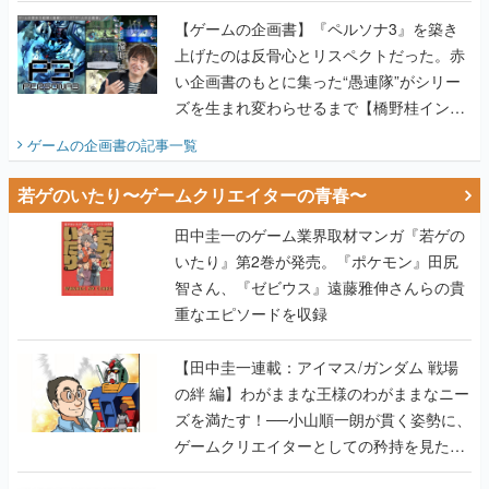
画書】
【ゲームの企画書】『ペルソナ3』を築き
上げたのは反骨心とリスペクトだった。赤
い企画書のもとに集った“愚連隊”がシリー
ズを生まれ変わらせるまで【橋野桂インタ
ビュー】
ゲームの企画書
の記事一覧
若ゲのいたり〜ゲームクリエイターの青春〜
田中圭一のゲーム業界取材マンガ『若ゲの
いたり』第2巻が発売。『ポケモン』田尻
智さん、『ゼビウス』遠藤雅伸さんらの貴
重なエピソードを収録
【田中圭一連載：アイマス/ガンダム 戦場
の絆 編】わがままな王様のわがままなニー
ズを満たす！──小山順一朗が貫く姿勢に、
ゲームクリエイターとしての矜持を見た
【若ゲのいたり最終回】