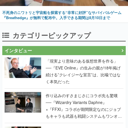
不死身のニワトリと宇宙船を探索する“非常に好評”なサバイバルゲーム
『Breathedge』が無料で配布中。入手できる期間は8月10日まで
カテゴリーピックアップ
インタビュー
「現実より意味のある仮想世界を作る」
──『EVE Online』の生みの親が18年掲げ
続ける”クレイジーな宣言”は、比喩ではな
く本気だった
作り込みのすさまじさにコラボ先も驚嘆
──『Wizardry Variants Daphne』
×『FFXI』コラボが期間限定なのにジョブ
もキャラも武器も戦闘システムもワンオフ
で作り込まれた理由を両ディレクターに聞