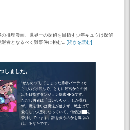
陣の推理漫画。世界一の探偵を目指す少年キュウは探偵
継者となるべく難事件に挑む...
[続きを読む]
つしました。
“ぜんめつ”してしまった勇者パーティか
ら1人だけ選んで、ともに迷宮からの脱
出を目指すダンジョン探索RPGです。
ただし勇者は「はい/いいえ」しか喋れ
ず、魔法使いは魔法が使えず、戦士は可
愛らしい人形になっていて、僧侶は██を
崇拝しています。誰を救うのかを選ぶの
は、あなたです。