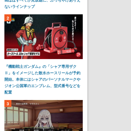
ないラインナップ
2
『機動戦士ガンダム』の「シャア専用ザク
Ⅱ」をイメージした散水ホースリールが予約
開始。本体にはシャアのパーソナルマークや
ジオン公国軍のエンブレム、型式番号などを
配置
3