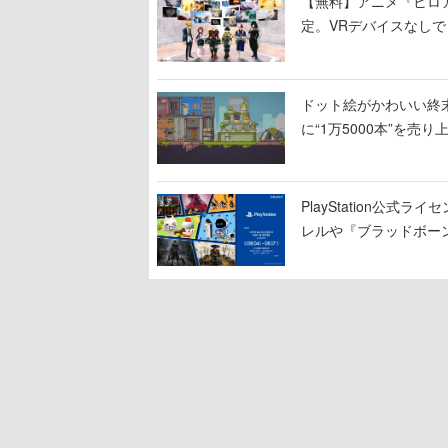
【無料】アニメ『ヒロア
定。VRデバイスなし
グッズも販売
ドット絵がかわいい終末
に“1万5000本”を売
PlayStation公
レルや『ブラッドボー