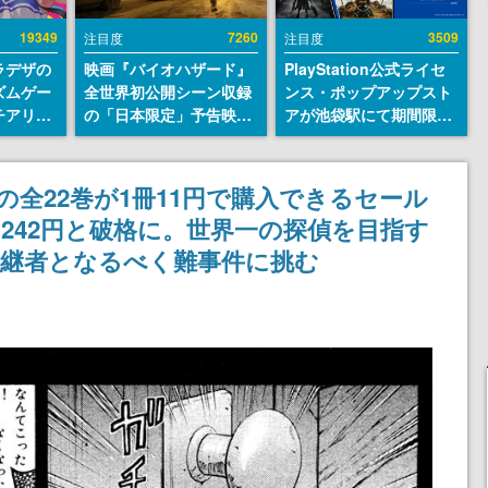
19349
7260
3509
注目度
注目度
ラデザの
映画『バイオハザード』
PlayStation公式ライセ
ズムゲー
全世界初公開シーン収録
ンス・ポップアップスト
チアリズ
の「日本限定」予告映像
アが池袋駅にて期間限定
アページ
が解禁。バイオの日（8
で開催。夏のアパレルや
クターの
月10日）にあわせて、
『ブラッドボーン』の新
さん
「ラクーンシティ総合病
作アイテムが登場
の全22巻が1冊11円で購入できるセール
院」へ行く配達人の姿が
242円と破格に。世界一の探偵を目指す
披露
後継者となるべく難事件に挑む