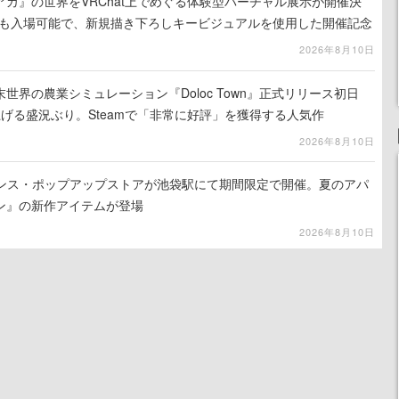
カ』の世界をVRChat上でめぐる体験型バーチャル展示が開催決
でも入場可能で、新規描き下ろしキービジュアルを使用した開催記念
2026年8月10日
世界の農業シミュレーション『Doloc Town』正式リリース初日
り上げる盛況ぶり。Steamで「非常に好評」を獲得する人気作
2026年8月10日
式ライセンス・ポップアップストアが池袋駅にて期間限定で開催。夏のアパ
ン』の新作アイテムが登場
2026年8月10日