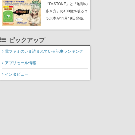
開。空腹、休息などを管
『Dr.STONE』と「地球の
理しながら、命を狙って
歩き方」の100億%唆るコ
くる危険な捕食者から逃
ラボ本が11月19日発売。
れる
千空たちが訪れたエリア
を紹介する「旅×科学」ガ
ピックアップ
イドブック
電ファミのいま読まれている記事ランキング
アプリセール情報
インタビュー