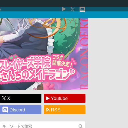
5
X
Youtube
Discord
RSS