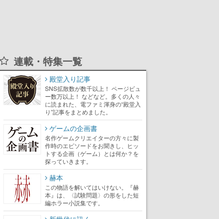
連載・特集一覧
殿堂入り記事
SNS拡散数が数千以上！ ページビュ
ー数万以上！ などなど。多くの人々
に読まれた、電ファミ渾身の“殿堂入
り”記事をまとめました。
ゲームの企画書
名作ゲームクリエイターの方々に製
作時のエピソードをお聞きし、ヒッ
トする企画（ゲーム）とは何か？を
探っていきます。
赫本
この物語を解いてはいけない。『赫
本』は、〈試験問題〉の形をした短
編ホラー小説集です。