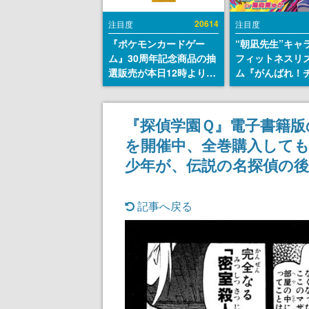
20614
注目度
注目度
『ポケモンカードゲー
“朝凪先生”キャ
ム』30周年記念商品の抽
フィットネスリ
選販売が本日12時より開
ム『がんばれ！
始。拡張パック「30th
ム』Steamスト
CELEBRATION」のボッ
が公開。キャラ
クスに、「プレミアムデ
CVは陽向葵ゅか
『探偵学園Ｑ』電子書籍版
ッキセット エーフィ・ブ
を開催中、全巻購入しても
ラッキー」
「FUTURISTIC BOX」の
少年が、伝説の名探偵の
計3商品
記事へ戻る