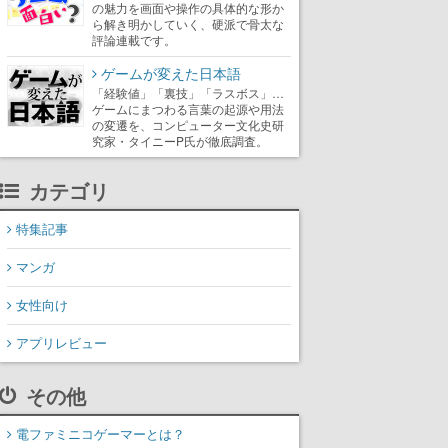
の魅力を画面や操作の具体的な形か
ら解き明かしていく、硬派で骨太な
評論連載です。
ゲームが変えた日本語
「経験値」「裏技」「ラスボス」…
ゲームにまつわる言葉の起源や用法
の変遷を、コンピューター文化史研
究家・タイニーP氏が徹底調査。
カテゴリ
特集記事
マンガ
女性向け
アプリレビュー
その他
電ファミニコゲーマーとは？