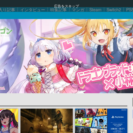
広告をスキップ
入り記事
インタビュー
特集記事
マンガ
Steam
Switch2
PS