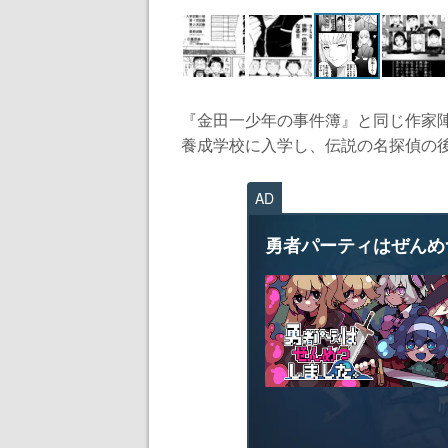
『金田一少年の事件簿』と同じ作家
養成学校に入学し、伝説の名探偵の後
AD
勇者パーティはぜんめ