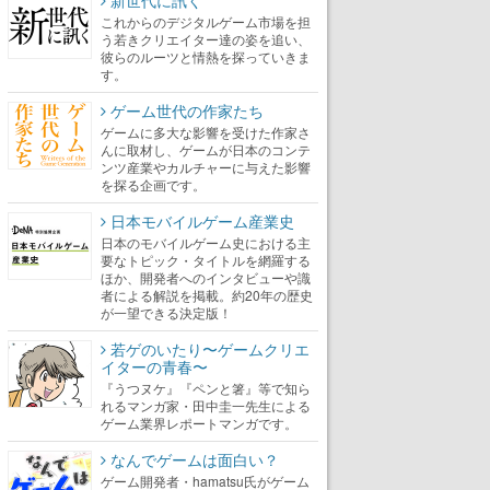
新世代に訊く
これからのデジタルゲーム市場を担
う若きクリエイター達の姿を追い、
彼らのルーツと情熱を探っていきま
す。
ゲーム世代の作家たち
ゲームに多大な影響を受けた作家さ
んに取材し、ゲームが日本のコンテ
ンツ産業やカルチャーに与えた影響
を探る企画です。
日本モバイルゲーム産業史
日本のモバイルゲーム史における主
要なトピック・タイトルを網羅する
ほか、開発者へのインタビューや識
者による解説を掲載。約20年の歴史
が一望できる決定版！
若ゲのいたり〜ゲームクリエ
イターの青春〜
『うつヌケ』『ペンと箸』等で知ら
れるマンガ家・田中圭一先生による
ゲーム業界レポートマンガです。
なんでゲームは面白い？
ゲーム開発者・hamatsu氏がゲーム