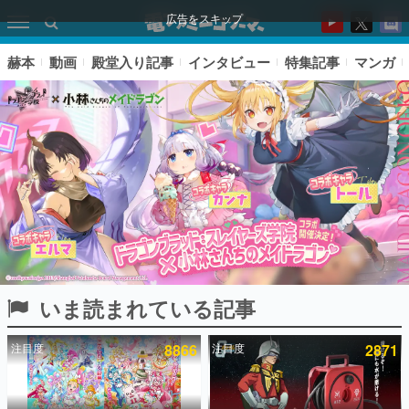
広告をスキップ
赫本
動画
殿堂入り記事
インタビュー
特集記事
マンガ
いま読まれている記事
ピックアップ
注目度
8866
注目度
2871
電ファミのいま読まれている記事ランキング
アプリセール情報