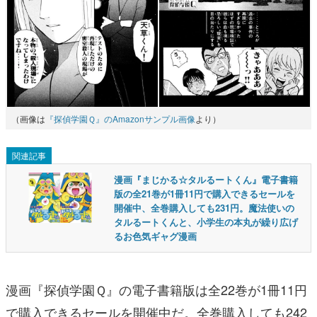
（画像は
『探偵学園Ｑ』のAmazonサンプル画像
より）
関連記事
漫画『まじかる☆タルるートくん』電子書籍
版の全21巻が1冊11円で購入できるセールを
開催中、全巻購入しても231円。魔法使いの
タルるートくんと、小学生の本丸が繰り広げ
るお色気ギャグ漫画
漫画『探偵学園Ｑ』の電子書籍版は全22巻が1冊11円
で購入できるセールを開催中だ。全巻購入しても242