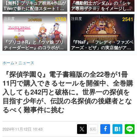
【無料】プリキュア映画4作品が
『機動戦士ガンダム』の「シャ
TVerで新たに配信スタート！な
ア専用ザクⅡ」をイメージした
インタビュー
んと2018年～2024年の映画ほぼ
散水ホースリールが予約開始。
注目度
2750
注目度
2541
すべてが見放題に、ぶっちゃけ
本体にはシャアのパーソナルマ
連載・特集一覧
ありえないラインナップ
ークやジオン公国軍のエンブレ
ム、型式番号などを配置
殿堂入り記事
SNS拡散数が数千以上！ ページビュー数万以上！ などな
『プリコネR』と『ウマ娘 プリ
『FNaF』「フレディ・ファズベ
ど。多くの人々に読まれた、電ファミ渾身の“殿堂入り”記
ティーダービー』のコラボが決
アーズ・ピザ」の実店舗がアメ
事をまとめました。
定！“最大170連無料”の8.5周年
リカの商業施設「American
キャンペーンなども発表
Dream」に2027年オープン！
ゲームの企画書
ホーム
ニュース
ScottGamesとの共同開発、食
名作ゲームクリエイターの方々に製作時のエピソードをお
聞きし、ヒットする企画（ゲーム）とは何か？を探ってい
事だけでなくステージショーや
『探偵学園Ｑ』電子書籍版の全22巻が1冊
きます。
没入型のホラー体験も楽しめる
11円で購入できるセールを開催中、全巻購
赫本
この物語を解いてはいけない。『赫本』は、〈試験問題〉
入しても242円と破格に。世界一の探偵を
の形をした短編ホラー小説集です。
目指す少年が、伝説の名探偵の後継者とな
るべく難事件に挑む
新世代に訊く
これからのデジタルゲーム市場を担う若きクリエイター達
の姿を追い、彼らのルーツと情熱を探っていきます。
2024年11月12日 10:43
反応
ゲーム世代の作家たち
ゲームに多大な影響を受けた作家さんに取材し、ゲームが