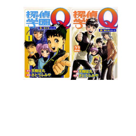
日本のコンテンツ産業やカルチャーに与えた影響を探る企
画です。
日本モバイルゲーム産業史
日本のモバイルゲーム史における主要なトピック・タイト
ルを網羅するほか、開発者へのインタビューや識者による
解説を掲載。約20年の歴史が一望できる決定版！
若ゲのいたり〜ゲームクリエイターの青春〜
『うつヌケ』『ペンと箸』等で知られるマンガ家・田中圭
一先生によるゲーム業界レポートマンガです。
なんでゲームは面白い？
ゲーム開発者・hamatsu氏がゲームの魅力を画面や操作の
具体的な形から解き明かしていく、硬派で骨太な評論連載
です。
ゲームが変えた日本語
「経験値」「裏技」「ラスボス」… ゲームにまつわる言葉
の起源や用法の変遷を、コンピューター文化史研究家・タ
イニーP氏が徹底調査。
カテゴリ
特集記事