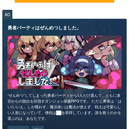
AD
勇者パーティはぜんめつしました。
“ぜんめつ”してしまった勇者パーティから1人だけ選んで、ともに迷
宮からの脱出を目指すダンジョン探索RPGです。 ただし勇者は「は
い/いいえ」しか喋れず、魔法使いは魔法が使えず、戦士は可愛らし
い人形になっていて、僧侶は██を崇拝しています。誰を救うのかを
選ぶのは、あなたです。