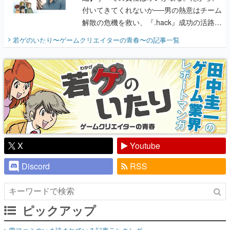
付いてきてくれないか──男の熱意はチーム
解散の危機を救い、『.hack』成功の活路を
開く。業界の快男児・松山 洋に流れる血は
若ゲのいたり〜ゲームクリエイターの青春〜
の記事一覧
『少年ジャンプ』色だった【若ゲのいた
り】
X
Youtube
Discord
RSS
ピックアップ