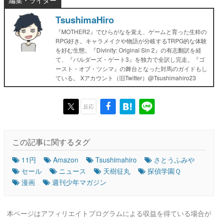
TsushimaHiro
『MOTHER2』でひらがなを覚え、ゲームと育った生粋の
RPG好き。キャラメイクや物語が分岐するTRPG的な体験
を好む生態。『Divinity: Original Sin 2』の有志翻訳を経
て、『バルダーズ・ゲート3』を独力で全訳し完走。『ゴ
ースト・オブ・ツシマ』の舞台となった対馬のガイドもし
ている。 Xアカウント（旧Twitter）@Tsushimahiro23
反応
この記事に関するタグ
11円
Amazon
Tsushimahiro
さとうふみや
セール
ニュース
天樹征丸
探偵学園Ｑ
漫画
週刊少年マガジン
本ページはアフィリエイトプログラムによる収益を得ている場合が