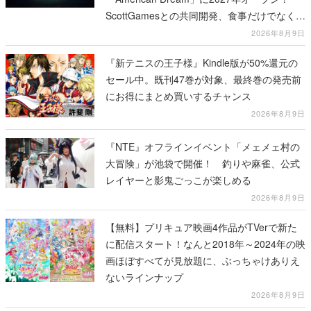
ScottGamesとの共同開発、食事だけでなくス
テージショーや没入型のホラー体験も楽しめ
2026年8月9日
る
『新テニスの王子様』Kindle版が50%還元の
セール中。既刊47巻が対象、最終巻の発売前
にお得にまとめ買いするチャンス
2026年8月9日
『NTE』オフラインイベント「メェメェ村の
大冒険」が池袋で開催！ 釣りや麻雀、公式
レイヤーと影鬼ごっこが楽しめる
2026年8月9日
【無料】プリキュア映画4作品がTVerで新た
に配信スタート！なんと2018年～2024年の映
画ほぼすべてが見放題に、ぶっちゃけありえ
ないラインナップ
2026年8月9日