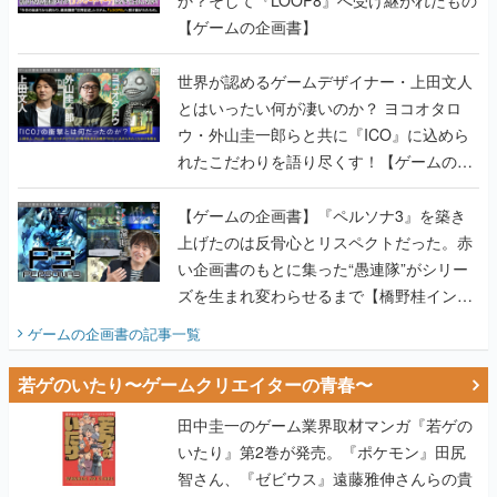
【ゲームの企画書】
世界が認めるゲームデザイナー・上田文人
とはいったい何が凄いのか？ ヨコオタロ
ウ・外山圭一郎らと共に『ICO』に込めら
れたこだわりを語り尽くす！【ゲームの企
画書】
【ゲームの企画書】『ペルソナ3』を築き
上げたのは反骨心とリスペクトだった。赤
い企画書のもとに集った“愚連隊”がシリー
ズを生まれ変わらせるまで【橋野桂インタ
ビュー】
ゲームの企画書
の記事一覧
若ゲのいたり〜ゲームクリエイターの青春〜
田中圭一のゲーム業界取材マンガ『若ゲの
いたり』第2巻が発売。『ポケモン』田尻
智さん、『ゼビウス』遠藤雅伸さんらの貴