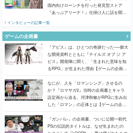
国内向けローンチを行った発見型ストア
『あっぷアリーナ！』仕掛け人に話を聞い
てみた
インタビュー
の記事一覧
ゲームの企画書
『アビス』は、ひとつの奇跡だった──膨大
な開発資料とともに『テイルズ オブ ジ ア
ビス』開発陣に聞く、「生まれた意味を知
るRPG」が生まれた理由【ゲームの企画
書】
なにが、人を「ロマンシング」させるの
か？『ロマサガ2』当時の企画書とキャラ
設定画から迫る、河津秋敏がRPGに生み出
した「ロマン」の正体とは【ゲームの企画
書】
『ガンパレ』の企画書、ついに公開━初代
PSの伝説的タイトルは、なぜ生まれたの
か？そして『LOOP8』へ受け継がれたもの