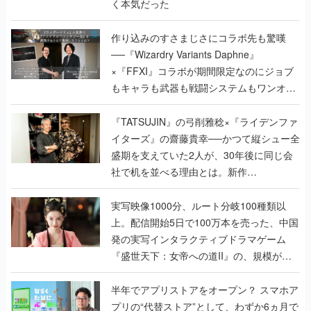
く本気だった
作り込みのすさまじさにコラボ先も驚嘆
──『Wizardry Variants Daphne』
×『FFXI』コラボが期間限定なのにジョブ
もキャラも武器も戦闘システムもワンオフ
で作り込まれた理由を両ディレクターに聞
く
『TATSUJIN』の弓削雅稔×『ライデンファ
イターズ』の齋藤貴幸──かつて縦シュー全
盛期を支えていた2人が、30年後に同じ会
社で机を並べる理由とは。新作
『TATSUJIN EXTREME』で初タッグを組
んだレジェンド2人に訊く開発秘話
実写映像1000分、ルート分岐100種類以
上。配信開始5日で100万本を売った、中国
発の実写インタラクティブドラマゲーム
『盛世天下：女帝への道II』の、規模が違
うこだわりをプロデューサーに聞いた
半年でアプリストアをオープン？ スマホア
プリの“代替ストア”として、わずか6ヵ月で