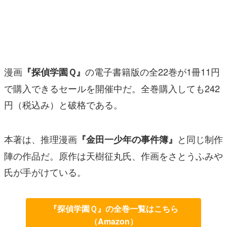
マンガ
女性向け
アプリレビュー
漫画
の電子書籍版の全22巻が1冊11円
『探偵学園Ｑ』
その他
で購入できるセールを開催中だ。全巻購入しても242
円（税込み）と破格である。
電ファミニコゲーマーとは？
運営：株式会社マレ
本著は、推理漫画
と同じ制作
『金田一少年の事件簿』
陣の作品だ。原作は天樹征丸氏、作画をさとうふみや
氏が手がけている。
『探偵学園Ｑ』の全巻一覧はこちら
（Amazon）