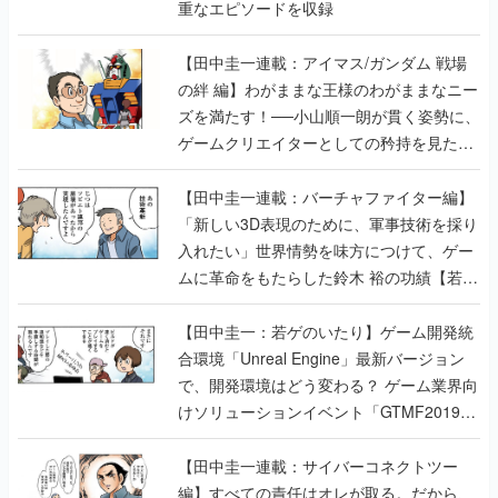
重なエピソードを収録
【田中圭一連載：アイマス/ガンダム 戦場
の絆 編】わがままな王様のわがままなニー
ズを満たす！──小山順一朗が貫く姿勢に、
ゲームクリエイターとしての矜持を見た
【若ゲのいたり最終回】
【田中圭一連載：バーチャファイター編】
「新しい3D表現のために、軍事技術を採り
入れたい」世界情勢を味方につけて、ゲー
ムに革命をもたらした鈴木 裕の功績【若ゲ
のいたり】
【田中圭一：若ゲのいたり】ゲーム開発統
合環境「Unreal Engine」最新バージョン
で、開発環境はどう変わる？ ゲーム業界向
けソリューションイベント「GTMF2019」
に行って、より理解を深めよう【PR】
【田中圭一連載：サイバーコネクトツー
編】すべての責任はオレが取る。だから、