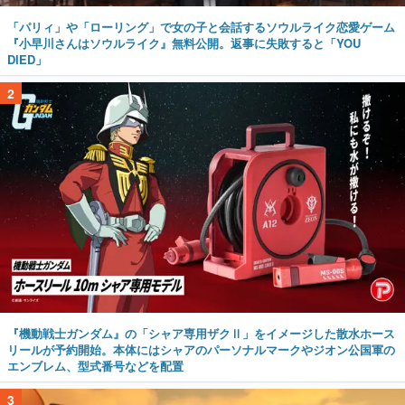
「パリィ」や「ローリング」で女の子と会話するソウルライク恋愛ゲーム
『小早川さんはソウルライク』無料公開。返事に失敗すると「YOU
DIED」
2
『機動戦士ガンダム』の「シャア専用ザクⅡ」をイメージした散水ホース
リールが予約開始。本体にはシャアのパーソナルマークやジオン公国軍の
エンブレム、型式番号などを配置
3