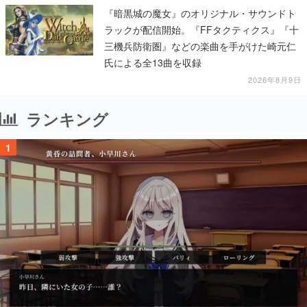
『暗黒城の魔女』のオリジナル・サウンドト
ラックが配信開始。『FFタクティクス』『十
三機兵防衛圏』などの楽曲を手がけた崎元仁
氏による全13曲を収録
2026年8月9日
ランキング
1