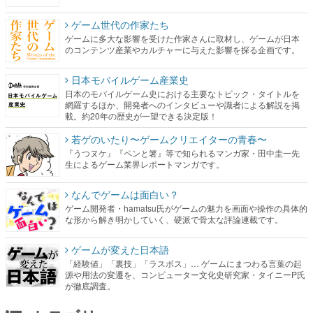
ゲーム世代の作家たち
ゲームに多大な影響を受けた作家さんに取材し、ゲームが日本
のコンテンツ産業やカルチャーに与えた影響を探る企画です。
日本モバイルゲーム産業史
日本のモバイルゲーム史における主要なトピック・タイトルを
網羅するほか、開発者へのインタビューや識者による解説を掲
載。約20年の歴史が一望できる決定版！
若ゲのいたり〜ゲームクリエイターの青春〜
『うつヌケ』『ペンと箸』等で知られるマンガ家・田中圭一先
生によるゲーム業界レポートマンガです。
なんでゲームは面白い？
ゲーム開発者・hamatsu氏がゲームの魅力を画面や操作の具体的
な形から解き明かしていく、硬派で骨太な評論連載です。
ゲームが変えた日本語
「経験値」「裏技」「ラスボス」… ゲームにまつわる言葉の起
源や用法の変遷を、コンピューター文化史研究家・タイニーP氏
が徹底調査。