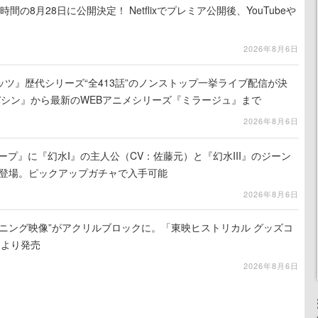
間の8月28日に公開決定！ Netflixでプレミア公開後、YouTubeや
2026年8月6日
ツ』歴代シリーズ“全413話”のノンストップ一挙ライブ配信が決
バシン』から最新のWEBアニメシリーズ『ミラージュ』まで
2026年8月6日
ープ』に『幻水I』の主人公（CV：佐藤元）と『幻水III』のジーン
が登場。ピックアップガチャで入手可能
2026年8月6日
ニング映像”がアクリルブロックに。「東映ヒストリカル グッズコ
旬より発売
2026年8月6日