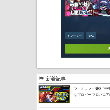
インディー
RPG
新着記事
ファミコン・NESで発
なブロビー ブロバニアの
作が発売予定