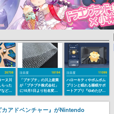
26708
18194
11099
注目度
注目度
ローヌ川
「プチプチ」の川上産業
ハローキティやポムポム
しらった
が「プチプチ株式会社」
プリンと眠れる睡眠サポ
グなどが
に10月1日より社名変更
ートアプリ『ゆめたび』
時より2
へ。創業58年で初めての
が配信中。キャラごとの
販売
変更で、“プチッ”と鳴る
ASMRや目覚ましアラー
おなじみの緩衝材が会社
ムも搭載
カアドベンチャー』がNintendo
の名前に