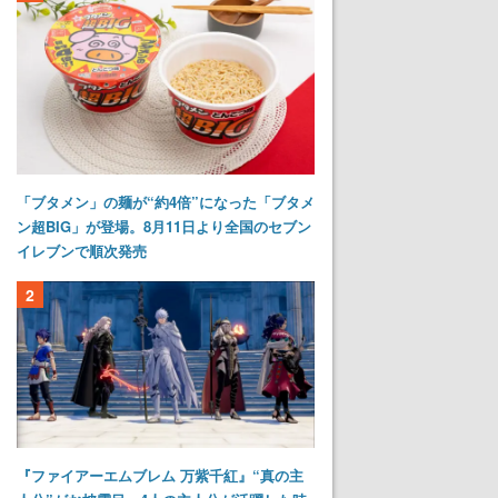
「ブタメン」の麺が“約4倍”になった「ブタメ
ン超BIG」が登場。8月11日より全国のセブン
イレブンで順次発売
2
『ファイアーエムブレム 万紫千紅』“真の主