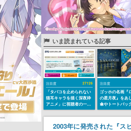
いま読まれている記事
27126
注目度
注目度
「タバコを止められない
ゴッホの名画『
猫耳キャラを描く深夜枠
の星月夜』をあ
アニメ」に視聴者の一部
傘やトートバッ
から批判意見。違法薬物
登場。8月7日21
の使用と思わしき描写も
日間限定で予約
含めて、BPOが議論を交
2003年に発売された『スピ
わす