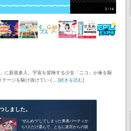
3 / 14
ス+」に新規参入。宇宙を冒険する少女「ニコ」が傘を駆
テージを駆け抜けていく...
[続きを読む]
つしました。
“ぜんめつ”してしまった勇者パーティか
ら1人だけ選んで、ともに迷宮からの脱