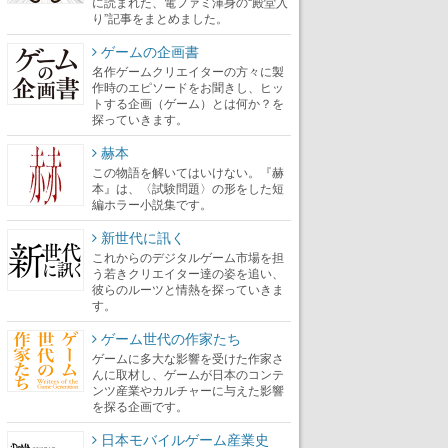
に読まれた、電ファミ渾身の“殿堂入
り”記事をまとめました。
ゲームの企画書
名作ゲームクリエイターの方々に製
作時のエピソードをお聞きし、ヒッ
トする企画（ゲーム）とは何か？を
探っていきます。
赫本
この物語を解いてはいけない。『赫
本』は、〈試験問題〉の形をした短
編ホラー小説集です。
新世代に訊く
これからのデジタルゲーム市場を担
う若きクリエイター達の姿を追い、
彼らのルーツと情熱を探っていきま
す。
ゲーム世代の作家たち
ゲームに多大な影響を受けた作家さ
んに取材し、ゲームが日本のコンテ
ンツ産業やカルチャーに与えた影響
を探る企画です。
日本モバイルゲーム産業史