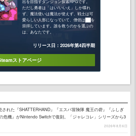
出を目指すダンジョン探索RPGです。
ただし勇者は「はい/いいえ」しか喋れ
ず、魔法使いは魔法が使えず、戦士は可
愛らしい人形になっていて、僧侶は██を
崇拝しています。誰を救うのかを選ぶの
は、あなたです。
リリース日：2026年第4四半期
Steamストアページ
売された『SHATTERHAND』『エスパ冒険隊 魔王の砦』『ふしぎ
危機』がNintendo Switchで復刻。「ジャレコレ」シリーズから3
2026年8月6日