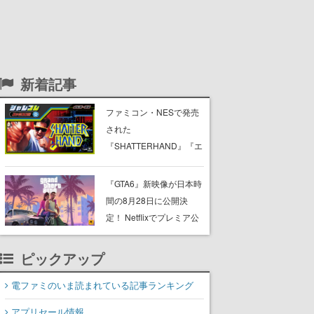
新着記事
ファミコン・NESで発売
された
『SHATTERHAND』『エ
スパ冒険隊 魔王の砦』
『ふしぎなブロビー ブロ
『GTA6』新映像が日本時
バニアの危機』が
間の8月28日に公開決
Nintendo Switchで復刻。
定！ Netflixでプレミア公
「ジャレコレ」シリーズ
開後、YouTubeや公式サ
から3作が発売予定
イトでも公開へ
ピックアップ
電ファミのいま読まれている記事ランキング
アプリセール情報