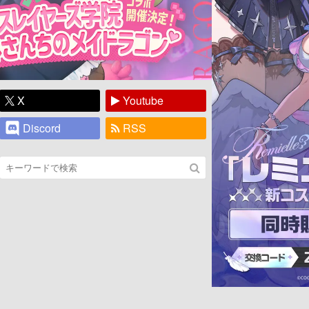
X
Youtube
Discord
RSS