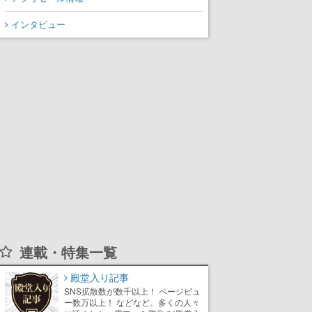
インタビュー
連載・特集一覧
殿堂入り記事
SNS拡散数が数千以上！ ページビュ
ー数万以上！ などなど。多くの人々