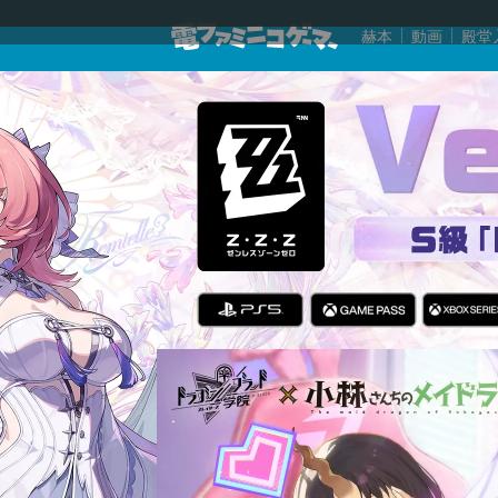
赫本
動画
殿堂