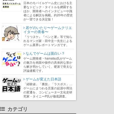
日本のモバイルゲーム史における主
要なトピック・タイトルを網羅する
ほか、開発者へのインタビューや識
者による解説を掲載。約20年の歴史
が一望できる決定版！
若ゲのいたり〜ゲームクリエ
イターの青春〜
『うつヌケ』『ペンと箸』等で知ら
れるマンガ家・田中圭一先生による
ゲーム業界レポートマンガです。
なんでゲームは面白い？
ゲーム開発者・hamatsu氏がゲーム
の魅力を画面や操作の具体的な形か
ら解き明かしていく、硬派で骨太な
評論連載です。
ゲームが変えた日本語
「経験値」「裏技」「ラスボス」…
ゲームにまつわる言葉の起源や用法
の変遷を、コンピューター文化史研
究家・タイニーP氏が徹底調査。
カテゴリ