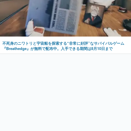
不死身のニワトリと宇宙船を探索する“非常に好評”なサバイバルゲーム
『Breathedge』が無料で配布中。入手できる期間は8月10日まで