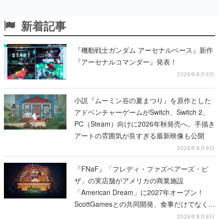
新着記事
『機動戦士ガンダム アーセナルベース』新作
『アーセナルコマンダー』発表！
2026年8月9日
小説『ムーミン谷の夏まつり』を原作とした
アドベンチャーゲームがSwitch、Switch 2、
PC（Steam）向けに2026年秋発売へ。手描き
アートの雰囲気が良すぎる最新映像も公開
2026年8月9日
『FNaF』「フレディ・ファズベアーズ・ピ
ザ」の実店舗がアメリカの商業施設
「American Dream」に2027年オープン！
ScottGamesとの共同開発、食事だけでなくス
テージショーや没入型のホラー体験も楽しめ
2026年8月9日