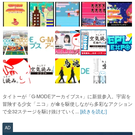
マンガ
女性向け
アプリレビュー
その他
電ファミニコゲーマーとは？
運営：株式会社マレ
タイトーが「G-MODEアーカイブス+」に新規参入。宇宙を
冒険する少女「ニコ」が傘を駆使しながら多彩なアクション
で全32ステージを駆け抜けていく...
[続きを読む]
AD