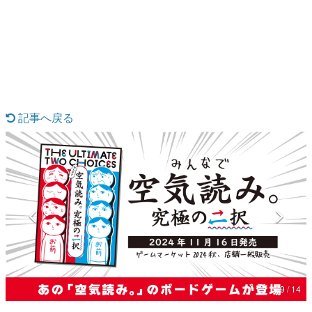
日本のコンテンツ産業やカルチャーに与えた影響を探る企
画です。
日本モバイルゲーム産業史
日本のモバイルゲーム史における主要なトピック・タイト
ルを網羅するほか、開発者へのインタビューや識者による
解説を掲載。約20年の歴史が一望できる決定版！
若ゲのいたり〜ゲームクリエイターの青春〜
『うつヌケ』『ペンと箸』等で知られるマンガ家・田中圭
記事へ戻る
一先生によるゲーム業界レポートマンガです。
なんでゲームは面白い？
ゲーム開発者・hamatsu氏がゲームの魅力を画面や操作の
具体的な形から解き明かしていく、硬派で骨太な評論連載
です。
ゲームが変えた日本語
「経験値」「裏技」「ラスボス」… ゲームにまつわる言葉
の起源や用法の変遷を、コンピューター文化史研究家・タ
イニーP氏が徹底調査。
カテゴリ
9 / 14
特集記事