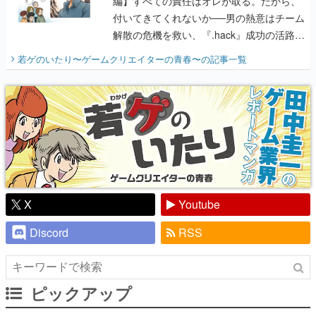
編】すべての責任はオレが取る。だから、
付いてきてくれないか──男の熱意はチーム
解散の危機を救い、『.hack』成功の活路を
開く。業界の快男児・松山 洋に流れる血は
若ゲのいたり〜ゲームクリエイターの青春〜
の記事一覧
『少年ジャンプ』色だった【若ゲのいた
り】
X
Youtube
Discord
RSS
ピックアップ