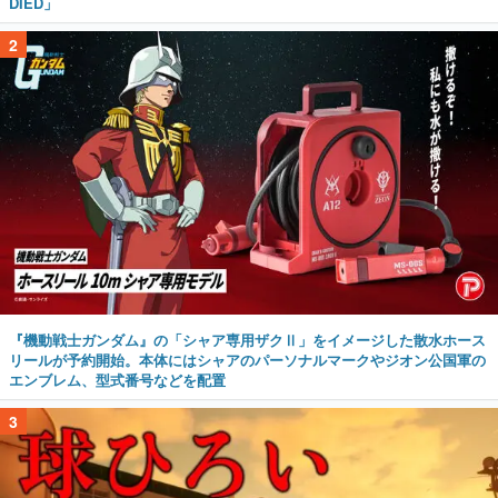
DIED」
2
『機動戦士ガンダム』の「シャア専用ザクⅡ」をイメージした散水ホース
リールが予約開始。本体にはシャアのパーソナルマークやジオン公国軍の
エンブレム、型式番号などを配置
3