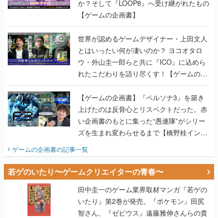
か？そして『LOOP8』へ受け継がれたもの
【ゲームの企画書】
世界が認めるゲームデザイナー・上田文人
とはいったい何が凄いのか？ ヨコオタロ
ウ・外山圭一郎らと共に『ICO』に込めら
れたこだわりを語り尽くす！【ゲームの企
画書】
【ゲームの企画書】『ペルソナ3』を築き
上げたのは反骨心とリスペクトだった。赤
い企画書のもとに集った“愚連隊”がシリー
ズを生まれ変わらせるまで【橋野桂インタ
ビュー】
ゲームの企画書
の記事一覧
若ゲのいたり〜ゲームクリエイターの青春〜
田中圭一のゲーム業界取材マンガ『若ゲの
いたり』第2巻が発売。『ポケモン』田尻
智さん、『ゼビウス』遠藤雅伸さんらの貴