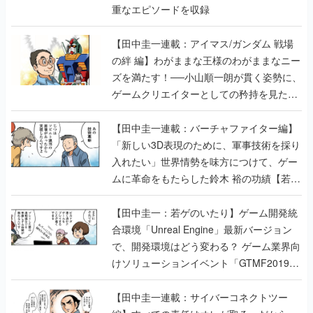
重なエピソードを収録
【田中圭一連載：アイマス/ガンダム 戦場
の絆 編】わがままな王様のわがままなニー
ズを満たす！──小山順一朗が貫く姿勢に、
ゲームクリエイターとしての矜持を見た
【若ゲのいたり最終回】
【田中圭一連載：バーチャファイター編】
「新しい3D表現のために、軍事技術を採り
入れたい」世界情勢を味方につけて、ゲー
ムに革命をもたらした鈴木 裕の功績【若ゲ
のいたり】
【田中圭一：若ゲのいたり】ゲーム開発統
合環境「Unreal Engine」最新バージョン
で、開発環境はどう変わる？ ゲーム業界向
けソリューションイベント「GTMF2019」
に行って、より理解を深めよう【PR】
【田中圭一連載：サイバーコネクトツー