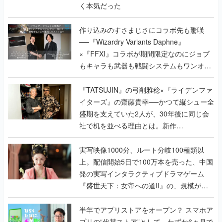
く本気だった
作り込みのすさまじさにコラボ先も驚嘆
──『Wizardry Variants Daphne』
×『FFXI』コラボが期間限定なのにジョブ
もキャラも武器も戦闘システムもワンオフ
で作り込まれた理由を両ディレクターに聞
く
『TATSUJIN』の弓削雅稔×『ライデンファ
イターズ』の齋藤貴幸──かつて縦シュー全
盛期を支えていた2人が、30年後に同じ会
社で机を並べる理由とは。新作
『TATSUJIN EXTREME』で初タッグを組
んだレジェンド2人に訊く開発秘話
実写映像1000分、ルート分岐100種類以
上。配信開始5日で100万本を売った、中国
発の実写インタラクティブドラマゲーム
『盛世天下：女帝への道II』の、規模が違
うこだわりをプロデューサーに聞いた
半年でアプリストアをオープン？ スマホア
プリの“代替ストア”として、わずか6ヵ月で