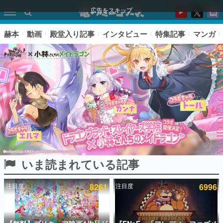
広告をスキップ
赫本
動画
殿堂入り記事
インタビュー
特集記事
マンガ
いま読まれている記事
ピックアップ
注目度
8261
注目度
6996
電ファミのいま読まれている記事ランキング
アプリセール情報