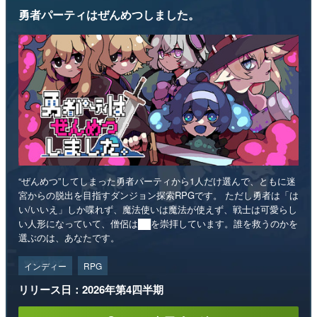
勇者パーティはぜんめつしました。
“ぜんめつ”してしまった勇者パーティから1人だけ選んで、ともに迷
宮からの脱出を目指すダンジョン探索RPGです。 ただし勇者は「は
い/いいえ」しか喋れず、魔法使いは魔法が使えず、戦士は可愛らし
い人形になっていて、僧侶は██を崇拝しています。誰を救うのかを
選ぶのは、あなたです。
インディー
RPG
リリース日：2026年第4四半期