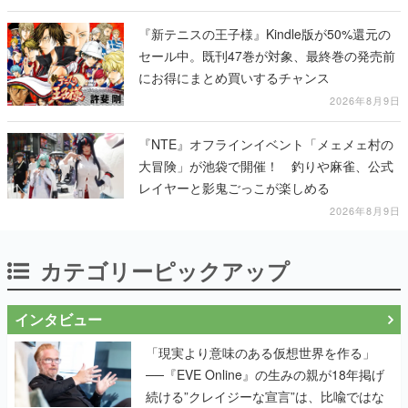
る
『新テニスの王子様』Kindle版が50%還元の
セール中。既刊47巻が対象、最終巻の発売前
にお得にまとめ買いするチャンス
2026年8月9日
『NTE』オフラインイベント「メェメェ村の
大冒険」が池袋で開催！ 釣りや麻雀、公式
レイヤーと影鬼ごっこが楽しめる
2026年8月9日
カテゴリーピックアップ
インタビュー
「現実より意味のある仮想世界を作る」
──『EVE Online』の生みの親が18年掲げ
続ける”クレイジーな宣言”は、比喩ではな