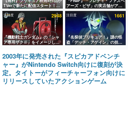
【無料】プリキュア映画4作品が
『FNaF』「フレディ・ファズベ
TVerで新たに配信スタート！な
アーズ・ピザ」の実店舗がアメ
インタビュー
んと2018年～2024年の映画ほぼ
リカの商業施設「American
注目度
2948
注目度
1661
すべてが見放題に、ぶっちゃけ
Dream」に2027年オープン！
連載・特集一覧
ありえないラインナップ
ScottGamesとの共同開発、食
事だけでなくステージショーや
没入型のホラー体験も楽しめる
殿堂入り記事
『機動戦士ガンダム』の「シャ
『名探偵プリキュア！』謎の怪
SNS拡散数が数千以上！ ページビュー数万以上！ などな
ど。多くの人々に読まれた、電ファミ渾身の“殿堂入り”記
ア専用ザクⅡ」をイメージした
盗「デッチ・アゲイン」の担当
事をまとめました。
散水ホースリールが予約開始。
キャストは天﨑滉平さんと判
本体にはシャアのパーソナルマ
明。『Re:ゼロから始める異世
2003年に発売された『スピカアドベンチ
ゲームの企画書
ークやジオン公国軍のエンブレ
界生活』オットー役、『ヒプノ
名作ゲームクリエイターの方々に製作時のエピソードをお
ャー』がNintendo Switch向けに復刻が決
ム、型式番号などを配置
シスマイク』山田三郎役など
聞きし、ヒットする企画（ゲーム）とは何か？を探ってい
きます。
定。タイトーがフィーチャーフォン向けに
赫本
リリースしていたアクションゲーム
この物語を解いてはいけない。『赫本』は、〈試験問題〉
の形をした短編ホラー小説集です。
新世代に訊く
これからのデジタルゲーム市場を担う若きクリエイター達
の姿を追い、彼らのルーツと情熱を探っていきます。
ゲーム世代の作家たち
ゲームに多大な影響を受けた作家さんに取材し、ゲームが