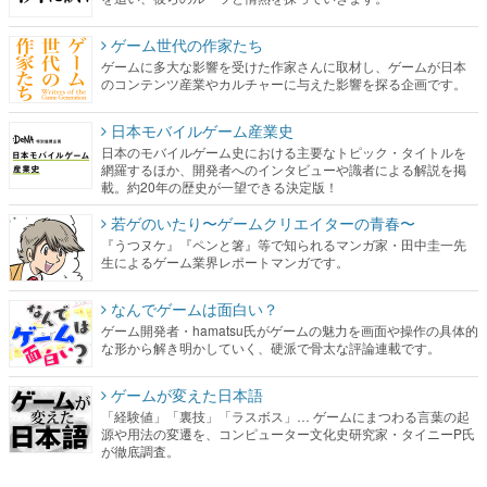
ゲーム世代の作家たち
ゲームに多大な影響を受けた作家さんに取材し、ゲームが日本
のコンテンツ産業やカルチャーに与えた影響を探る企画です。
日本モバイルゲーム産業史
日本のモバイルゲーム史における主要なトピック・タイトルを
網羅するほか、開発者へのインタビューや識者による解説を掲
載。約20年の歴史が一望できる決定版！
若ゲのいたり〜ゲームクリエイターの青春〜
『うつヌケ』『ペンと箸』等で知られるマンガ家・田中圭一先
生によるゲーム業界レポートマンガです。
なんでゲームは面白い？
ゲーム開発者・hamatsu氏がゲームの魅力を画面や操作の具体的
な形から解き明かしていく、硬派で骨太な評論連載です。
ゲームが変えた日本語
「経験値」「裏技」「ラスボス」… ゲームにまつわる言葉の起
源や用法の変遷を、コンピューター文化史研究家・タイニーP氏
が徹底調査。