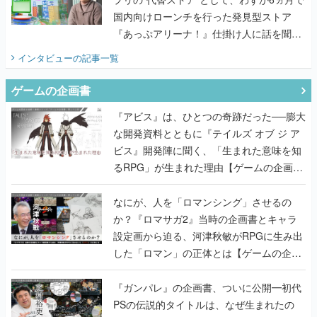
国内向けローンチを行った発見型ストア
『あっぷアリーナ！』仕掛け人に話を聞い
てみた
インタビュー
の記事一覧
ゲームの企画書
『アビス』は、ひとつの奇跡だった──膨大
な開発資料とともに『テイルズ オブ ジ ア
ビス』開発陣に聞く、「生まれた意味を知
るRPG」が生まれた理由【ゲームの企画
書】
なにが、人を「ロマンシング」させるの
か？『ロマサガ2』当時の企画書とキャラ
設定画から迫る、河津秋敏がRPGに生み出
した「ロマン」の正体とは【ゲームの企画
書】
『ガンパレ』の企画書、ついに公開━初代
PSの伝説的タイトルは、なぜ生まれたの