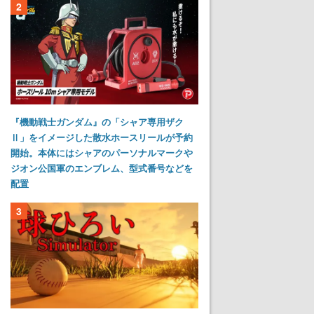
2
『機動戦士ガンダム』の「シャア専用ザク
Ⅱ」をイメージした散水ホースリールが予約
開始。本体にはシャアのパーソナルマークや
ジオン公国軍のエンブレム、型式番号などを
配置
3