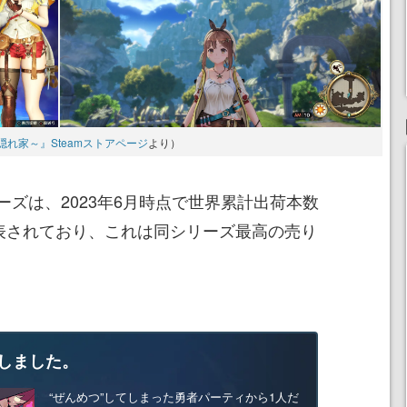
れ家～』Steamストアページ
より）
ズは、2023年6月時点で世界累計出荷本数
発表されており、これは同シリーズ最高の売り
しました。
“ぜんめつ”してしまった勇者パーティから1人だ