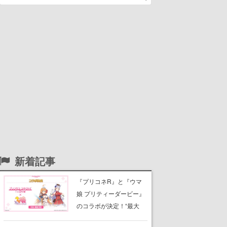
新着記事
『プリコネR』と『ウマ
娘 プリティーダービー』
のコラボが決定！“最大
170連無料”の8.5周年キャ