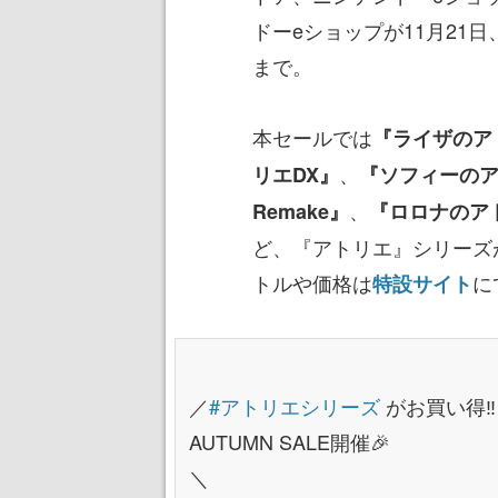
ドーeショップが11月21日、
まで。
本セールでは
『ライザのア
、
リエDX』
『ソフィーのア
、
Remake』
『ロロナのア
ど、『アトリエ』シリーズ
トルや価格は
に
特設サイト
／
#アトリエシリーズ
がお買い得‼
AUTUMN SALE開催🎉
＼