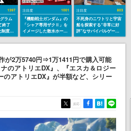
1397
1001
803
注目度
注目度
ログラム
『機動戦士ガンダム』の
不死身のニワトリと宇宙
て終了
「シャア専用ザクⅡ」を
船を探索する“非常に好
化制度
イメージした散水ホース
評”なサバイバルゲーム
ent
リールが予約開始。本体
『Breathedge』が無料
ram」を
にはシャアのパーソナル
で配布中。入手できる期
マークやジオン公国軍の
間は8月10日まで
エンブレム、型式番号な
2万5740円⇒1万1411円で購入可能
どを配置
ナのアトリエDX』、『エスカ＆ロジー
ーのアトリエDX』が半額など、シリー
反応