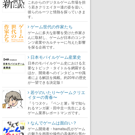
これからのデジタルゲーム市場を担
う若きクリエイター達の姿を追い、
彼らのルーツと情熱を探っていきま
す。
ゲーム世代の作家たち
ゲームに多大な影響を受けた作家さ
んに取材し、ゲームが日本のコンテ
ンツ産業やカルチャーに与えた影響
を探る企画です。
日本モバイルゲーム産業史
日本のモバイルゲーム史における主
要なトピック・タイトルを網羅する
ほか、開発者へのインタビューや識
者による解説を掲載。約20年の歴史
が一望できる決定版！
若ゲのいたり〜ゲームクリエ
イターの青春〜
『うつヌケ』『ペンと箸』等で知ら
れるマンガ家・田中圭一先生による
ゲーム業界レポートマンガです。
なんでゲームは面白い？
ゲーム開発者・hamatsu氏がゲーム
の魅力を画面や操作の具体的な形か