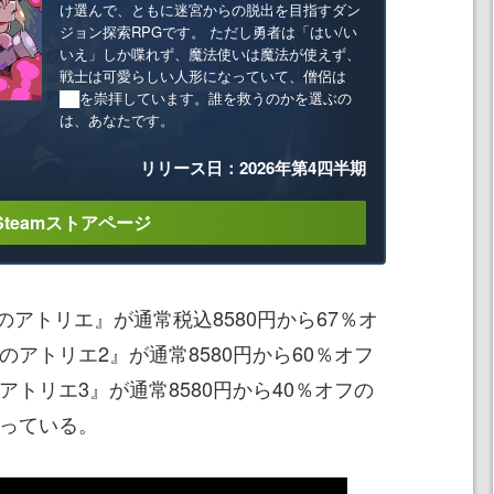
け選んで、ともに迷宮からの脱出を目指すダン
ジョン探索RPGです。 ただし勇者は「はい/い
いえ」しか喋れず、魔法使いは魔法が使えず、
戦士は可愛らしい人形になっていて、僧侶は
██を崇拝しています。誰を救うのかを選ぶの
は、あなたです。
リリース日：2026年第4四半期
Steamストアページ
アトリエ』が通常税込8580円から67％オ
のアトリエ2』が通常8580円から60％オフ
アトリエ3』が通常8580円から40％オフの
なっている。