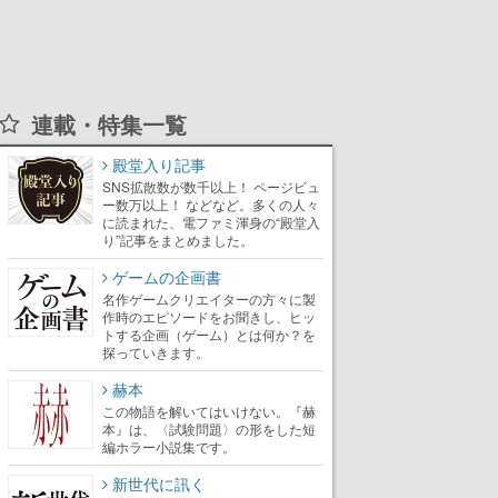
連載・特集一覧
殿堂入り記事
SNS拡散数が数千以上！ ページビュ
ー数万以上！ などなど。多くの人々
に読まれた、電ファミ渾身の“殿堂入
り”記事をまとめました。
ゲームの企画書
名作ゲームクリエイターの方々に製
作時のエピソードをお聞きし、ヒッ
トする企画（ゲーム）とは何か？を
探っていきます。
赫本
この物語を解いてはいけない。『赫
本』は、〈試験問題〉の形をした短
編ホラー小説集です。
新世代に訊く