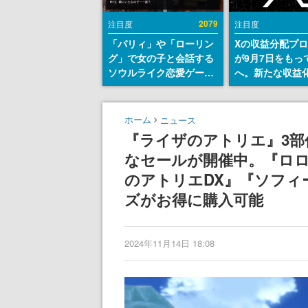
2079
注目度
注目度
「パリィ」や「ローリン
Xの収益分配プ
グ」で女の子と会話する
が9月7日をもっ
ソウルライク恋愛ゲーム
へ。新たな収益
『小早川さんはソウルラ
「Original Cont
イク』無料公開。返事に
Rewards Prog
失敗すると「YOU
発表
ホーム
ニュース
DIED」
『ライザのアトリエ』3部作が
なセールが開催中。『ロロ
のアトリエDX』『ソフィ
ズがお得に購入可能
2024年11月14日 18:08