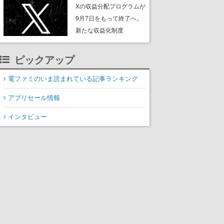
ンペーンなども発表
Xの収益分配プログラムが
9月7日をもって終了へ。
新たな収益化制度
「Original Content
Rewards Program」を発
ピックアップ
表
電ファミのいま読まれている記事ランキング
アプリセール情報
インタビュー