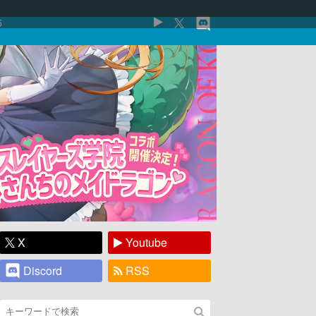
5
X
Youtube
Discord
RSS