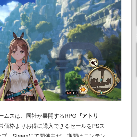
ームスは、同社が展開するRPG
『アトリ
常価格よりお得に購入できるセールをPSス
プ、Steamにて開催中だ。期間はニンテン