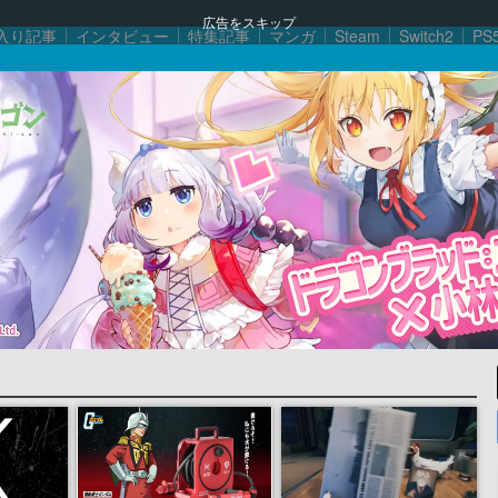
広告をスキップ
入り記事
インタビュー
特集記事
マンガ
Steam
Switch2
PS