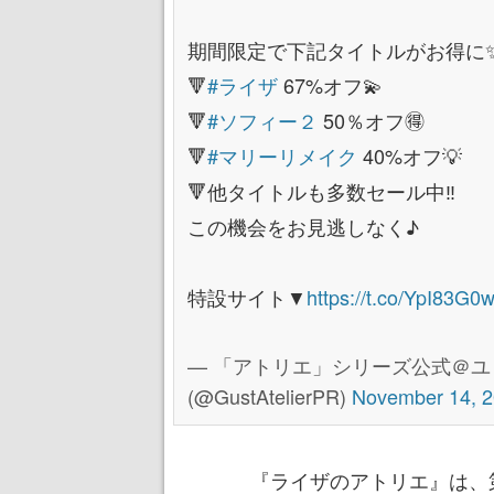
期間限定で下記タイトルがお得に
🔻
#ライザ
67%オフ💫
🔻
#ソフィー２
50％オフ🉐
🔻
#マリーリメイク
40%オフ💡
🔻他タイトルも多数セール中‼
この機会をお見逃しなく♪
特設サイト▼
https://t.co/YpI83G0
— 「アトリエ」シリーズ公式＠ユ
(@GustAtelierPR)
November 14, 
『ライザのアトリエ』は、第