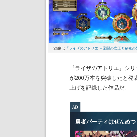
（画像は
『ライザのアトリエ ～常闇の女王と秘密の隠
『ライザのアトリエ』シリー
が200万本を突破したと
上げを記録した作品だ。
AD
勇者パーティはぜんめつ