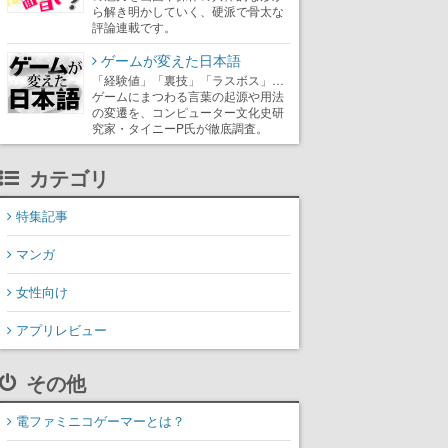
ら解き明かしていく、硬派で骨太な
評論連載です。
ゲームが変えた日本語
「経験値」「裏技」「ラスボス」…
ゲームにまつわる言葉の起源や用法
の変遷を、コンピューター文化史研
究家・タイニーP氏が徹底調査。
カテゴリ
特集記事
マンガ
女性向け
アプリレビュー
その他
電ファミニコゲーマーとは？