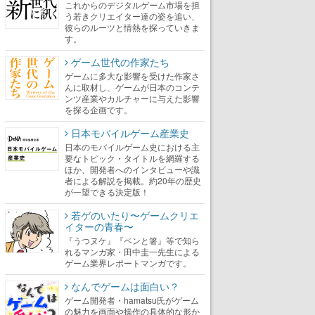
これからのデジタルゲーム市場を担
う若きクリエイター達の姿を追い、
彼らのルーツと情熱を探っていきま
す。
ゲーム世代の作家たち
ゲームに多大な影響を受けた作家さ
んに取材し、ゲームが日本のコンテ
ンツ産業やカルチャーに与えた影響
を探る企画です。
日本モバイルゲーム産業史
日本のモバイルゲーム史における主
要なトピック・タイトルを網羅する
ほか、開発者へのインタビューや識
者による解説を掲載。約20年の歴史
が一望できる決定版！
若ゲのいたり〜ゲームクリエ
イターの青春〜
『うつヌケ』『ペンと箸』等で知ら
れるマンガ家・田中圭一先生による
ゲーム業界レポートマンガです。
なんでゲームは面白い？
ゲーム開発者・hamatsu氏がゲーム
の魅力を画面や操作の具体的な形か