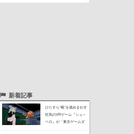
新着記事
ひたすら“靴”を舐めまわす
狂気のVRゲーム『シュ～
ペロ』が「東京ゲームダ
ンジョン」に展示中。キ