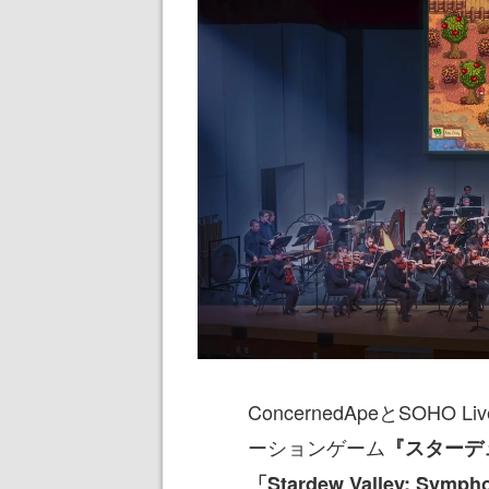
ConcernedApeとSOH
ーションゲーム
『スターデ
「Stardew Valley: Symph