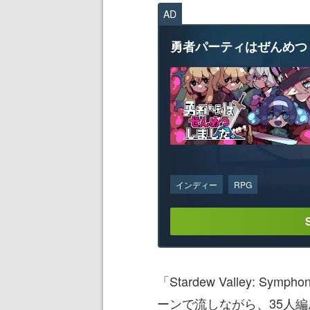
AD
勇者パーティはぜんめつ
インディー
RPG
「Stardew Valley: Sy
ーンで流しながら、35人