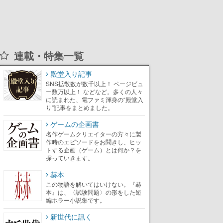
連載・特集一覧
殿堂入り記事
SNS拡散数が数千以上！ ページビュ
ー数万以上！ などなど。多くの人々
に読まれた、電ファミ渾身の“殿堂入
り”記事をまとめました。
ゲームの企画書
名作ゲームクリエイターの方々に製
作時のエピソードをお聞きし、ヒッ
トする企画（ゲーム）とは何か？を
探っていきます。
赫本
この物語を解いてはいけない。『赫
本』は、〈試験問題〉の形をした短
編ホラー小説集です。
新世代に訊く