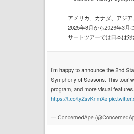
アメリカ、カナダ、アジア
2025年8月から2026年
サートツアーでは日本は対
I'm happy to announce the 2nd Sta
Symphony of Seasons. This tour will
program, and more visual features.
https://t.co/tyZsvKnmXe
pic.twitt
— ConcernedApe (@ConcernedA