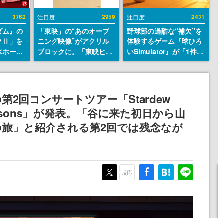
3762
2959
2431
注目度
注目度
ダム』の
「東映」の“あのオープ
野球部の過酷な“補欠”を
クⅡ」を
ニング映像”がアクリル
体験するゲーム『球ひろ
水ホース
ブロックに。「東映ヒス
いSimulator』が「1件」
始。本体
トリカル グッズコレクシ
のウィッシュリストをも
ーソナル
ョン」が8月下旬より発
とにチェコ語に対応し
公国軍の
売
SNSで話題に。『キング
式番号な
ダム・カム』開発元やチ
2回コンサートツアー「Stardew
ェコのプロ野球選手から
of Seasons」が発表。「谷に来た初日から山
称賛の声
旅」と紹介される第2回では残念なが
反応