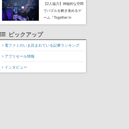
ャッチコピーは「三度の
【2人協力】神秘的な空間
飯より靴を舐めよう」と
でパズルを解き進めるゲ
前のめり。公式アカウン
ーム『Together in
トも開設され、2026年リ
Forgotten Lands』が本日
リースに向けて開発中
8月8日Steamでリリー
ピックアップ
ス。時に忘れ去られた世
界の古代洞窟を舞台に、4
電ファミのいま読まれている記事ランキング
つのバイオームを探索し
アプリセール情報
ながら脱出を目指す
インタビュー