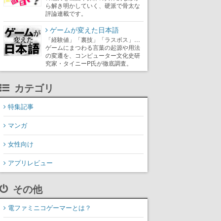
ら解き明かしていく、硬派で骨太な
評論連載です。
ゲームが変えた日本語
「経験値」「裏技」「ラスボス」…
ゲームにまつわる言葉の起源や用法
の変遷を、コンピューター文化史研
究家・タイニーP氏が徹底調査。
カテゴリ
特集記事
マンガ
女性向け
アプリレビュー
その他
電ファミニコゲーマーとは？