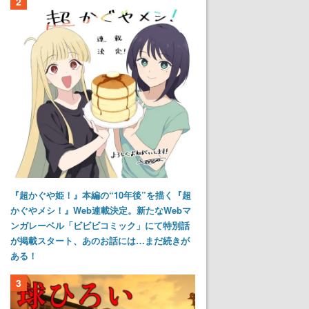
2
『超かぐや姫！』本編の“10年後”を描く『超
かぐやメシ！』Web連載決定。新たなWebマ
ンガレーベル「ビビビコミック」にて特別話
が掲載スタート、あのお話には…まだ続きが
ある！
3