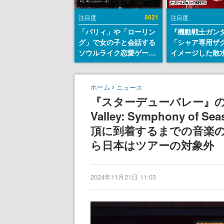
5621
注目度
注目度
「パリィ」や「ローリン
『機動戦士ガン
グ」で女の子と会話する
「シャア専用ザ
ソウルライク恋愛ゲーム
イメージした散
『小早川さんはソウルラ
リールが予約開
イク』無料公開。返事に
にはシャアのパ
失敗すると「YOU
マークやジオン
ホーム
ニュース
DIED」
エンブレム、型
『スターデューバレー』の第
どを配置
Valley: Symphony 
頂に到着するまでの音楽の
ら日本はツアーの対象外
2024年11月21日 11:03