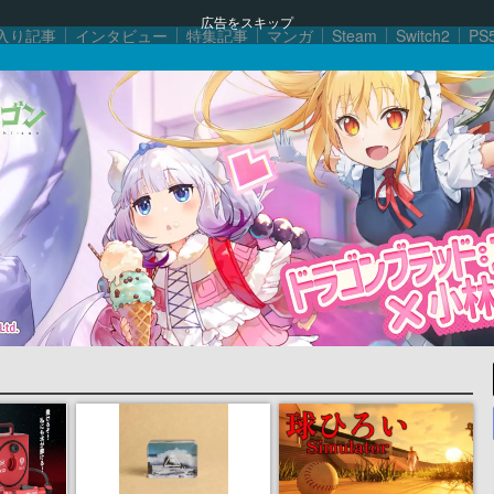
広告をスキップ
入り記事
インタビュー
特集記事
マンガ
Steam
Switch2
PS