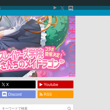
5
X
Youtube
Discord
RSS