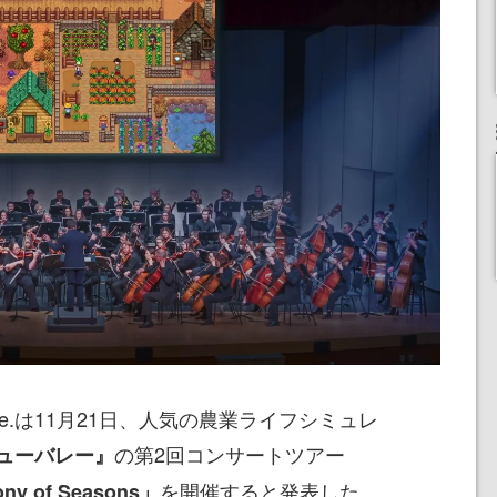
O Live.は11月21日、人気の農業ライフシミュレ
の第2回コンサートツアー
ューバレー』
を開催すると発表した。
ony of Seasons」