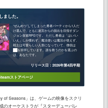
しました。
“ぜんめつ”してしまった勇者パーティから1人だ
け選んで、ともに迷宮からの脱出を目指すダン
ジョン探索RPGです。 ただし勇者は「はい/い
いえ」しか喋れず、魔法使いは魔法が使えず、
戦士は可愛らしい人形になっていて、僧侶は
██を崇拝しています。誰を救うのかを選ぶの
は、あなたです。
リリース日：2026年第4四半期
Steamストアページ
mphony of Seasons」は、ゲームの映像をスクリ
編成のオーケストラが『スターデューバレ