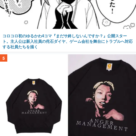
コロコロ初のゆるかわ4コマ『まだサ終しないんですか？』公開スター
ト。主人公は新入社員の侘石ダイヤ、ゲーム会社を舞台にトラブルへ対応
する社員たちを描く
5