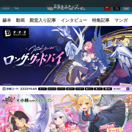
広告をスキップ
赫本
動画
殿堂入り記事
インタビュー
特集記事
マンガ
ピックアップ
電ファミのいま読まれている記事ランキング
アプリセール情報