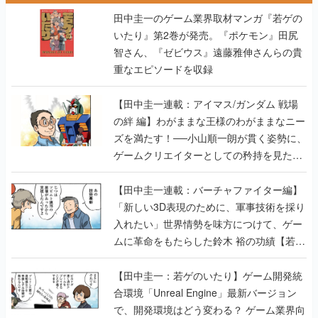
田中圭一のゲーム業界取材マンガ『若ゲの
いたり』第2巻が発売。『ポケモン』田尻
智さん、『ゼビウス』遠藤雅伸さんらの貴
重なエピソードを収録
【田中圭一連載：アイマス/ガンダム 戦場
の絆 編】わがままな王様のわがままなニー
ズを満たす！──小山順一朗が貫く姿勢に、
ゲームクリエイターとしての矜持を見た
【若ゲのいたり最終回】
【田中圭一連載：バーチャファイター編】
「新しい3D表現のために、軍事技術を採り
入れたい」世界情勢を味方につけて、ゲー
ムに革命をもたらした鈴木 裕の功績【若ゲ
のいたり】
【田中圭一：若ゲのいたり】ゲーム開発統
合環境「Unreal Engine」最新バージョン
で、開発環境はどう変わる？ ゲーム業界向