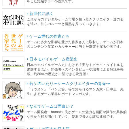
をした短編ホラー小説集です。
新世代に訊く
これからのデジタルゲーム市場を担う若きクリエイター達の姿
を追い、彼らのルーツと情熱を探っていきます。
ゲーム世代の作家たち
ゲームに多大な影響を受けた作家さんに取材し、ゲームが日本
のコンテンツ産業やカルチャーに与えた影響を探る企画です。
日本モバイルゲーム産業史
日本のモバイルゲーム史における主要なトピック・タイトルを
網羅するほか、開発者へのインタビューや識者による解説を掲
載。約20年の歴史が一望できる決定版！
若ゲのいたり〜ゲームクリエイターの青春〜
『うつヌケ』『ペンと箸』等で知られるマンガ家・田中圭一先
生によるゲーム業界レポートマンガです。
なんでゲームは面白い？
ゲーム開発者・hamatsu氏がゲームの魅力を画面や操作の具体的
な形から解き明かしていく、硬派で骨太な評論連載です。
ゲームが変えた日本語