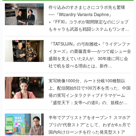
作り込みのすさまじさにコラボ先も驚嘆
──『Wizardry Variants Daphne』
×『FFXI』コラボが期間限定なのにジョブ
もキャラも武器も戦闘システムもワンオフ
で作り込まれた理由を両ディレクターに聞
く
『TATSUJIN』の弓削雅稔×『ライデンファ
イターズ』の齋藤貴幸──かつて縦シュー全
盛期を支えていた2人が、30年後に同じ会
社で机を並べる理由とは。新作
『TATSUJIN EXTREME』で初タッグを組
んだレジェンド2人に訊く開発秘話
実写映像1000分、ルート分岐100種類以
上。配信開始5日で100万本を売った、中国
発の実写インタラクティブドラマゲーム
『盛世天下：女帝への道II』の、規模が違
うこだわりをプロデューサーに聞いた
半年でアプリストアをオープン？ スマホア
プリの“代替ストア”として、わずか6ヵ月で
国内向けローンチを行った発見型ストア