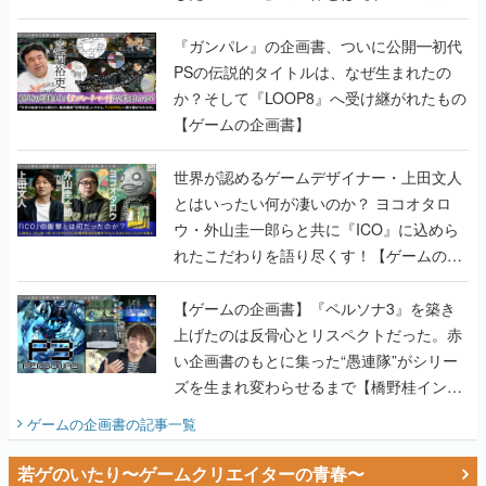
書】
『ガンパレ』の企画書、ついに公開━初代
PSの伝説的タイトルは、なぜ生まれたの
か？そして『LOOP8』へ受け継がれたもの
【ゲームの企画書】
世界が認めるゲームデザイナー・上田文人
とはいったい何が凄いのか？ ヨコオタロ
ウ・外山圭一郎らと共に『ICO』に込めら
れたこだわりを語り尽くす！【ゲームの企
画書】
【ゲームの企画書】『ペルソナ3』を築き
上げたのは反骨心とリスペクトだった。赤
い企画書のもとに集った“愚連隊”がシリー
ズを生まれ変わらせるまで【橋野桂インタ
ビュー】
ゲームの企画書
の記事一覧
若ゲのいたり〜ゲームクリエイターの青春〜