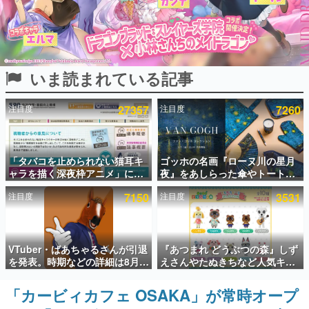
インタビュー
連載・特集一覧
いま読まれている記事
殿堂入り記事
SNS拡散数が数千以上！ ページビュー数万以上！ などな
ど。多くの人々に読まれた、電ファミ渾身の“殿堂入り”記
注目度
27357
注目度
7260
事をまとめました。
ゲームの企画書
名作ゲームクリエイターの方々に製作時のエピソードをお
聞きし、ヒットする企画（ゲーム）とは何か？を探ってい
「タバコを止められない猫耳キ
ゴッホの名画『ローヌ川の星月
きます。
ャラを描く深夜枠アニメ」に視
夜』をあしらった傘やトートバ
聴者の一部から批判意見。違法
ッグなどが登場。8月7日21時よ
赫本
注目度
7150
注目度
3531
薬物の使用と思しき描写も含め
り2日間限定で予約販売
この物語を解いてはいけない。『赫本』は、〈試験問題〉
て、BPOが議論を交わす
の形をした短編ホラー小説集です。
新世代に訊く
VTuber・ばあちゃるさんが引退
『あつまれ どうぶつの森』しず
これからのデジタルゲーム市場を担う若きクリエイター達
を発表。時期などの詳細は8月9
えさんやたぬきちなど人気キャ
の姿を追い、彼らのルーツと情熱を探っていきます。
日15時からの配信で説明
ラクターのフロッキードールが9
月に発売開始。「とたけけ」や
「カービィカフェ OSAKA」が常時オープ
ゲーム世代の作家たち
「ちゃちゃまる」も
ゲームに多大な影響を受けた作家さんに取材し、ゲームが