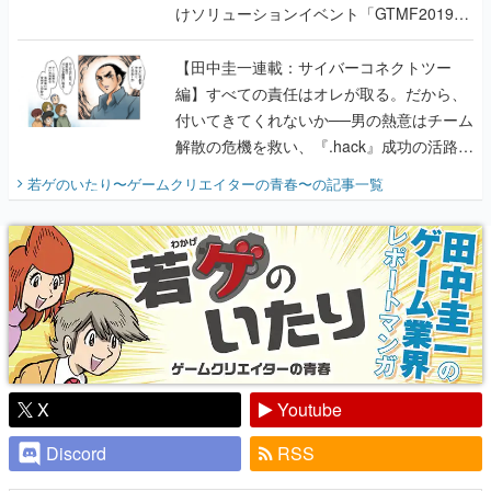
けソリューションイベント「GTMF2019」
に行って、より理解を深めよう【PR】
【田中圭一連載：サイバーコネクトツー
編】すべての責任はオレが取る。だから、
付いてきてくれないか──男の熱意はチーム
解散の危機を救い、『.hack』成功の活路を
開く。業界の快男児・松山 洋に流れる血は
若ゲのいたり〜ゲームクリエイターの青春〜
の記事一覧
『少年ジャンプ』色だった【若ゲのいた
り】
X
Youtube
Discord
RSS