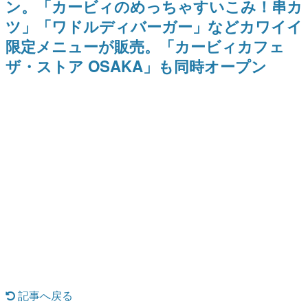
ン。「カービィのめっちゃすいこみ！串カ
日本のコンテンツ産業やカルチャーに与えた影響を探る企
ツ」「ワドルディバーガー」などカワイイ
画です。
限定メニューが販売。「カービィカフェ
日本モバイルゲーム産業史
日本のモバイルゲーム史における主要なトピック・タイト
ザ・ストア OSAKA」も同時オープン
ルを網羅するほか、開発者へのインタビューや識者による
解説を掲載。約20年の歴史が一望できる決定版！
若ゲのいたり〜ゲームクリエイターの青春〜
『うつヌケ』『ペンと箸』等で知られるマンガ家・田中圭
一先生によるゲーム業界レポートマンガです。
なんでゲームは面白い？
ゲーム開発者・hamatsu氏がゲームの魅力を画面や操作の
具体的な形から解き明かしていく、硬派で骨太な評論連載
です。
ゲームが変えた日本語
「経験値」「裏技」「ラスボス」… ゲームにまつわる言葉
の起源や用法の変遷を、コンピューター文化史研究家・タ
イニーP氏が徹底調査。
カテゴリ
記事へ戻る
特集記事