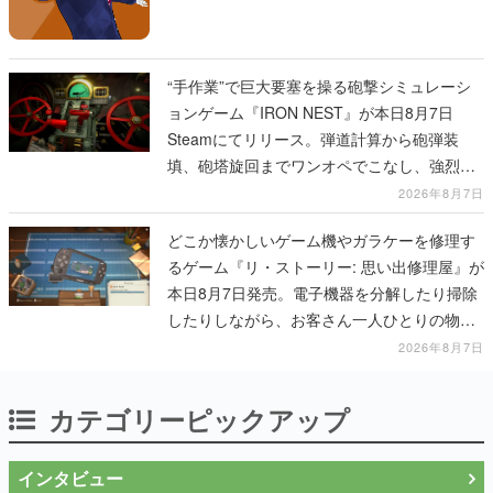
“手作業”で巨大要塞を操る砲撃シミュレーシ
ョンゲーム『IRON NEST』が本日8月7日
Steamにてリリース。弾道計算から砲弾装
填、砲塔旋回までワンオペでこなし、強烈な
一撃をブチかませるロマンある作品
2026年8月7日
どこか懐かしいゲーム機やガラケーを修理す
るゲーム『リ・ストーリー: 思い出修理屋』が
本日8月7日発売。電子機器を分解したり掃除
したりしながら、お客さん一人ひとりの物語
に耳を傾ける
2026年8月7日
カテゴリーピックアップ
インタビュー