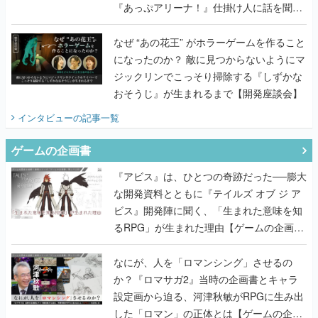
『あっぷアリーナ！』仕掛け人に話を聞い
てみた
なぜ “あの花王” がホラーゲームを作ること
になったのか？ 敵に見つからないようにマ
ジックリンでこっそり掃除する『しずかな
おそうじ』が生まれるまで【開発座談会】
インタビュー
の記事一覧
ゲームの企画書
『アビス』は、ひとつの奇跡だった──膨大
な開発資料とともに『テイルズ オブ ジ ア
ビス』開発陣に聞く、「生まれた意味を知
るRPG」が生まれた理由【ゲームの企画
書】
なにが、人を「ロマンシング」させるの
か？『ロマサガ2』当時の企画書とキャラ
設定画から迫る、河津秋敏がRPGに生み出
した「ロマン」の正体とは【ゲームの企画