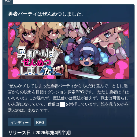
勇者パーティはぜんめつしました。
“ぜんめつ”してしまった勇者パーティから1人だけ選んで、ともに迷
宮からの脱出を目指すダンジョン探索RPGです。 ただし勇者は「は
い/いいえ」しか喋れず、魔法使いは魔法が使えず、戦士は可愛らし
い人形になっていて、僧侶は██を崇拝しています。誰を救うのかを
選ぶのは、あなたです。
インディー
RPG
リリース日：2026年第4四半期