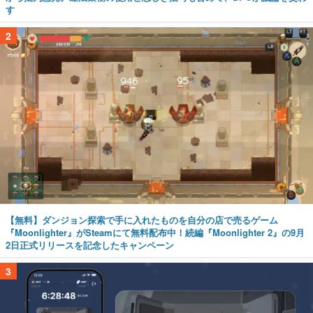
す
2
【無料】ダンジョン探索で手に入れたものを自分の店で売るゲーム
『Moonlighter』がSteamにて無料配布中！続編『Moonlighter 2』の9月
2日正式リリースを記念したキャンペーン
3