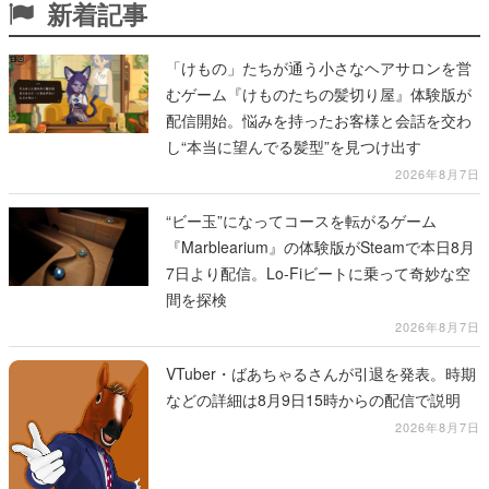
新着記事
「けもの」たちが通う小さなヘアサロンを営
むゲーム『けものたちの髪切り屋』体験版が
配信開始。悩みを持ったお客様と会話を交わ
し“本当に望んでる髪型”を見つけ出す
2026年8月7日
“ビー玉”になってコースを転がるゲーム
『Marblearium』の体験版がSteamで本日8月
7日より配信。Lo-Fiビートに乗って奇妙な空
間を探検
2026年8月7日
VTuber・ばあちゃるさんが引退を発表。時期
などの詳細は8月9日15時からの配信で説明
2026年8月7日