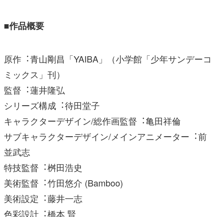
■作品概要
原作︓⻘⼭剛昌「YAIBA」（⼩学館「少年サンデーコ
ミックス」刊）
監督︓蓮井隆弘
シリーズ構成︓待⽥堂⼦
キャラクターデザイン/総作画監督︓⻲⽥祥倫
サブキャラクターデザイン/メインアニメーター︓前
並武志
特技監督︓桝⽥浩史
美術監督︓⽵⽥悠介 (Bamboo)
美術設定︓藤井⼀志
⾊彩設計︓橋本 賢