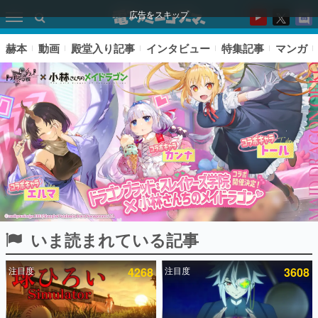
広告をスキップ
赫本
動画
殿堂入り記事
インタビュー
特集記事
マンガ
いま読まれている記事
ピックアップ
注目度
4268
注目度
3608
電ファミのいま読まれている記事ランキング
アプリセール情報