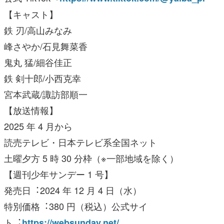
【キャスト】
鉄 刃/⾼⼭みなみ
峰さやか/⽯⾒舞菜⾹
⻤丸 猛/細⾕佳正
鉄 剣⼗郎/⼩⻄克幸
宮本武蔵/諏訪部順⼀
【放送情報】
2025 年 4 ⽉から
読売テレビ・⽇本テレビ系全国ネット
⼟曜⼣⽅ 5 時 30 分枠（※⼀部地域を除く）
【週刊少年サンデー 1 号】
発売⽇︓2024 年 12 ⽉ 4 ⽇（⽔）
特別価格︓380 円（税込）公式サイ
ト︓
https://websunday.net/