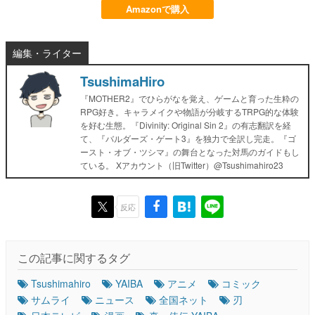
Amazonで購入
編集・ライター
TsushimaHiro
『MOTHER2』でひらがなを覚え、ゲームと育った生粋の
RPG好き。キャラメイクや物語が分岐するTRPG的な体験
を好む生態。『Divinity: Original Sin 2』の有志翻訳を経
て、『バルダーズ・ゲート3』を独力で全訳し完走。『ゴ
ースト・オブ・ツシマ』の舞台となった対馬のガイドもし
ている。 Xアカウント（旧Twitter）@Tsushimahiro23
反応
この記事に関するタグ
Tsushimahiro
YAIBA
アニメ
コミック
サムライ
ニュース
全国ネット
刃