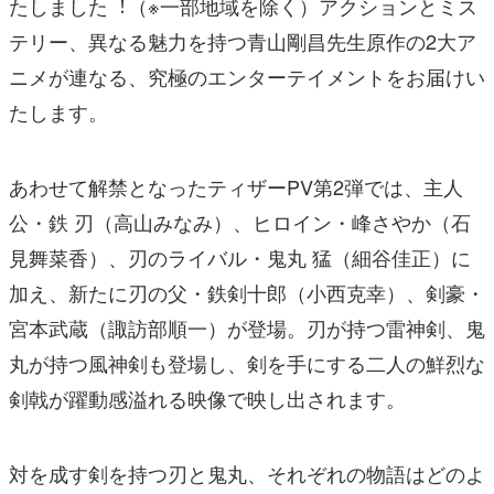
たしました︕（※⼀部地域を除く）アクションとミス
テリー、異なる魅⼒を持つ⻘⼭剛昌先⽣原作の2⼤ア
ニメが連なる、究極のエンターテイメントをお届けい
たします。
あわせて解禁となったティザーPV第2弾では、主⼈
公・鉄 刃（⾼⼭みなみ）、ヒロイン・峰さやか（⽯
⾒舞菜⾹）、刃のライバル・⻤丸 猛（細⾕佳正）に
加え、新たに刃の⽗・鉄剣⼗郎（⼩⻄克幸）、剣豪・
宮本武蔵（諏訪部順⼀）が登場。刃が持つ雷神剣、⻤
丸が持つ⾵神剣も登場し、剣を⼿にする⼆⼈の鮮烈な
剣戟が躍動感溢れる映像で映し出されます。
対を成す剣を持つ刃と⻤丸、それぞれの物語はどのよ