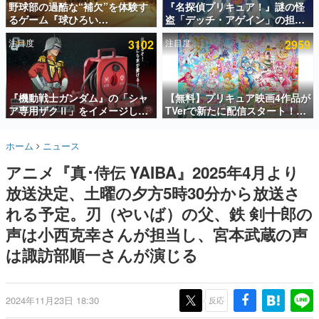
野球部の過酷な“補欠”を体験す
『名探偵プリキュア！』謎の怪
るゲーム『球ひろい
盗「デッチ・アゲイン」の担当
インタビュー
Simulator』が「1件」のウィッ
キャストは天﨑滉平さんと判
注目度
3102
注目度
2959
シュリストをもとにチェコ語に
明。『Re:ゼロから始める異世
連載・特集一覧
対応しSNSで話題に。『キング
界生活』オットー役、『ヒプノ
ダム・カム』開発元やチェコの
シスマイク』山田三郎役など
殿堂入り記事
プロ野球選手から称賛の声
SNS拡散数が数千以上！ ページビュー数万以上！ などな
『機動戦士ガンダム』の「シャ
【無料】プリキュア映画4作品が
ど。多くの人々に読まれた、電ファミ渾身の“殿堂入り”記
ア専用ザクⅡ」をイメージした
TVerで新たに配信スタート！な
事をまとめました。
散水ホースリールが予約開始。
んと2018年～2024年の映画ほぼ
本体にはシャアのパーソナルマ
すべてが見放題に、ぶっちゃけ
ゲームの企画書
ホーム
ニュース
ークやジオン公国軍のエンブレ
ありえないラインナップ
名作ゲームクリエイターの方々に製作時のエピソードをお
聞きし、ヒットする企画（ゲーム）とは何か？を探ってい
ム、型式番号などを配置
アニメ『真･侍伝 YAIBA』2025年4月より
きます。
放送決定、⼟曜の⼣⽅5時30分から放送さ
赫本
この物語を解いてはいけない。『赫本』は、〈試験問題〉
れる予定。刃（やいば）の父、鉄 剣⼗郎の
の形をした短編ホラー小説集です。
声は⼩⻄克幸さんが担当し、宮本武蔵の声
は諏訪部順⼀さんが演じる
新世代に訊く
これからのデジタルゲーム市場を担う若きクリエイター達
の姿を追い、彼らのルーツと情熱を探っていきます。
2024年11月23日 18:30
反応
ゲーム世代の作家たち
ゲームに多大な影響を受けた作家さんに取材し、ゲームが