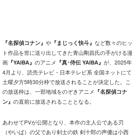
マンガ
女性向け
アプリレビュー
や
など数々のヒッ
『名探偵コナン』
『まじっく快⽃』
その他
ト作品を世に送り出してきた⻘⼭剛昌氏の手がける漫
画
のアニメ
が、2025年
『YAIBA』
『真･侍伝 YAIBA』
電ファミニコゲーマーとは？
4⽉より、読売テレビ・⽇本テレビ系 全国ネットにて
運営：株式会社マレ
⼟曜⼣⽅5時30分枠で放送されることが決定した。こ
の放送枠は、一部地域をのぞきアニメ
『名探偵コナ
の直前に放送されることとなる。
ン』
あわせてPVが公開となり、本作の主人公である刃
（やいば）の父であり剣士の鉄 剣⼗郎の声優は⼩⻄