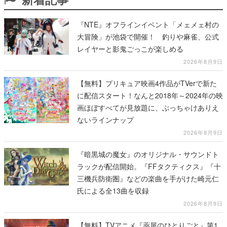
『NTE』オフラインイベント「メェメェ村の
大冒険」が池袋で開催！ 釣りや麻雀、公式
レイヤーと影鬼ごっこが楽しめる
2026年8月9日
【無料】プリキュア映画4作品がTVerで新た
に配信スタート！なんと2018年～2024年の映
画ほぼすべてが見放題に、ぶっちゃけありえ
ないラインナップ
2026年8月9日
『暗黒城の魔女』のオリジナル・サウンドト
ラックが配信開始。『FFタクティクス』『十
三機兵防衛圏』などの楽曲を手がけた崎元仁
氏による全13曲を収録
2026年8月9日
【無料】TVアニメ『薬屋のひとりごと』第1