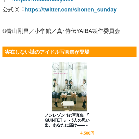
公式 X︓
https://twitter.com/shonen_sunday
©⻘⼭剛昌／⼩学館／真･侍伝YAIBA製作委員会
実在しない謎のアイドル写真集が登場
ノンレゾン 1st写真集 『
QUINTET 』 - 5人の思い
出、あなたに届け―― -
4,500円