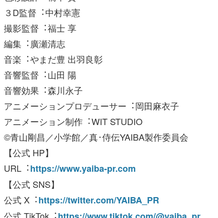
３D監督︓中村幸憲
撮影監督︓福⼠ 享
編集︓廣瀬清志
⾳楽︓やまだ豊 出⽻良彰
⾳響監督︓⼭⽥ 陽
⾳響効果︓森川永⼦
アニメーションプロデューサー︓岡⽥⿇⾐⼦
アニメーション制作︓WIT STUDIO
©⻘⼭剛昌／⼩学館／真･侍伝YAIBA製作委員会
【公式 HP】
URL︓
https://www.yaiba-pr.com
【公式 SNS】
公式 X︓
https://twitter.com/YAIBA_PR
公式 TikTok︓
https://www.tiktok.com/@yaiba_pr