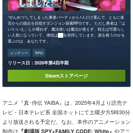
“ぜんめつ”してしまった勇者パーティから1人だけ選んで、ともに迷
宮からの脱出を目指すダンジョン探索RPGです。 ただし勇者は「は
い/いいえ」しか喋れず、魔法使いは魔法が使えず、戦士は可愛らし
い人形になっていて、僧侶は██を崇拝しています。誰を救うのかを
選ぶのは、あなたです。
インディー
RPG
リリース日：2026年第4四半期
Steamストアページ
アニメ『真･侍伝 YAIBA』は、2025年4月より読売テ
レビ・日本テレビ系 全国ネットにて土曜夕方5時30分
より放送される予定だ。なお、本作のアニメーション
制作は
やアニ
『劇場版 SPY×FAMILY CODE: White』