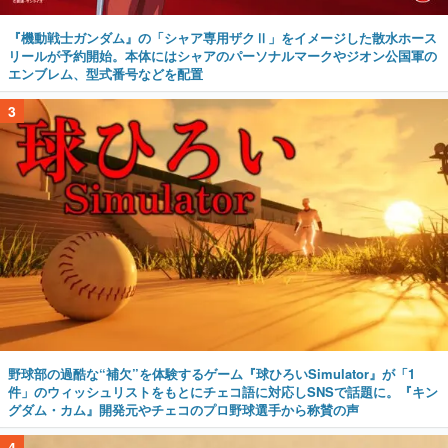
『機動戦士ガンダム』の「シャア専用ザクⅡ」をイメージした散水ホース
リールが予約開始。本体にはシャアのパーソナルマークやジオン公国軍の
エンブレム、型式番号などを配置
3
野球部の過酷な“補欠”を体験するゲーム『球ひろいSimulator』が「1
件」のウィッシュリストをもとにチェコ語に対応しSNSで話題に。『キン
グダム・カム』開発元やチェコのプロ野球選手から称賛の声
4