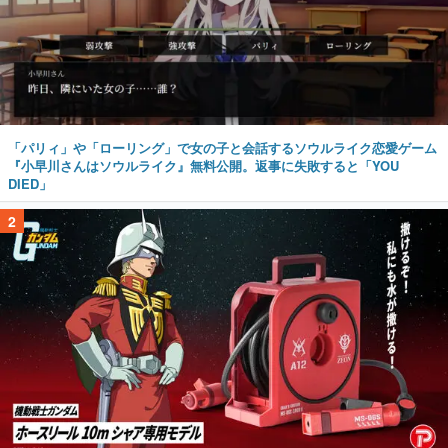
「パリィ」や「ローリング」で女の子と会話するソウルライク恋愛ゲーム
『小早川さんはソウルライク』無料公開。返事に失敗すると「YOU
DIED」
2