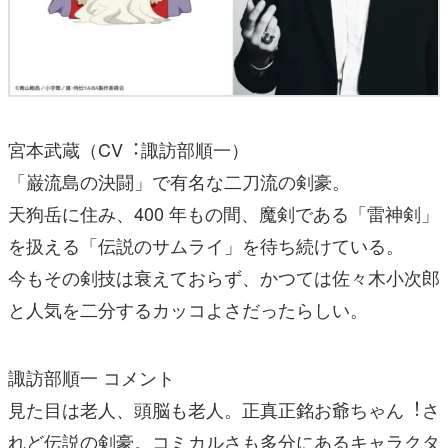
宮本武蔵（CV︓諏訪部順⼀）
「巌流島の決闘」で有名な⼆⼑流の剣豪。
天狗岳に住み、400 年もの間、魔剣である「雷神剣」
を扱える「伝説のサムライ」を待ち続けている。
今もその剣技は衰えておらず、かつては佐々⽊⼩次郎
と⼈気を⼆分するカッコよさだったらしい。
諏訪部順⼀ コメント
⾒た⽬は⽼⼈、頭脳も⽼⼈。正真正銘お爺ちゃん︕さ
れど伝説の剣豪。コミカルさも多分にあるキャラクタ