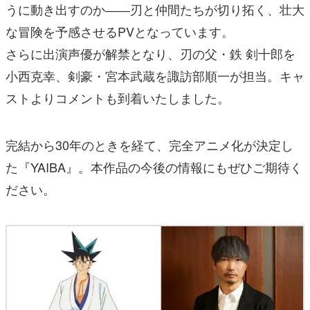
うに動き出すのか――刃と仲間たちが切り拓く、壮⼤
な冒険を予感させるPVとなっています。
さらに出演声優が解禁となり、刃の⽗・鉄 剣⼗郎を
⼩⻄克幸、剣豪・宮本武蔵を諏訪部順⼀が担当。キャ
ストよりコメントも到着いたしました。
完結から30年のときを経て、完全アニメ化が決定し
た『YAIBA』。本作品の今後の情報にもぜひご期待く
ださい。