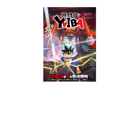
日本のコンテンツ産業やカルチャーに与えた影響を探る企
画です。
日本モバイルゲーム産業史
日本のモバイルゲーム史における主要なトピック・タイト
ルを網羅するほか、開発者へのインタビューや識者による
解説を掲載。約20年の歴史が一望できる決定版！
若ゲのいたり〜ゲームクリエイターの青春〜
『うつヌケ』『ペンと箸』等で知られるマンガ家・田中圭
一先生によるゲーム業界レポートマンガです。
なんでゲームは面白い？
ゲーム開発者・hamatsu氏がゲームの魅力を画面や操作の
具体的な形から解き明かしていく、硬派で骨太な評論連載
です。
ゲームが変えた日本語
「経験値」「裏技」「ラスボス」… ゲームにまつわる言葉
の起源や用法の変遷を、コンピューター文化史研究家・タ
イニーP氏が徹底調査。
カテゴリ
特集記事