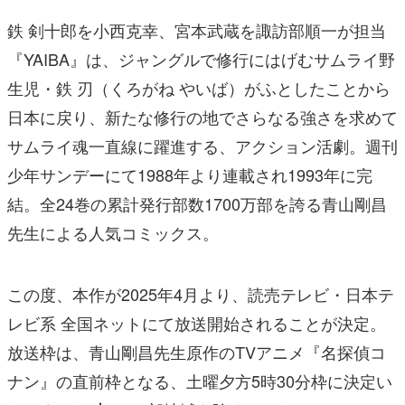
鉄 剣⼗郎を⼩⻄克幸、宮本武蔵を諏訪部順⼀が担当
『YAIBA』は、ジャングルで修⾏にはげむサムライ野
⽣児・鉄 刃（くろがね やいば）がふとしたことから
⽇本に戻り、新たな修⾏の地でさらなる強さを求めて
サムライ魂⼀直線に躍進する、アクション活劇。週刊
少年サンデーにて1988年より連載され1993年に完
結。全24巻の累計発⾏部数1700万部を誇る⻘⼭剛昌
先⽣による⼈気コミックス。
この度、本作が2025年4⽉より、読売テレビ・⽇本テ
レビ系 全国ネットにて放送開始されることが決定。
放送枠は、⻘⼭剛昌先⽣原作のTVアニメ『名探偵コ
ナン』の直前枠となる、⼟曜⼣⽅5時30分枠に決定い