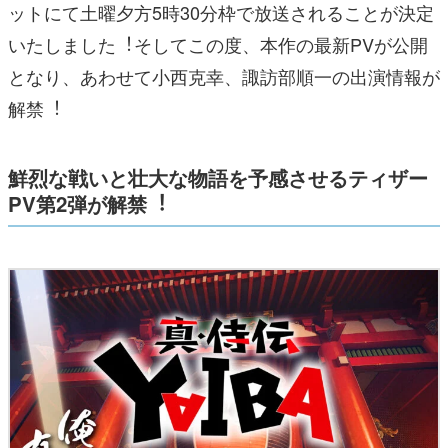
ットにて⼟曜⼣⽅5時30分枠で放送されることが決定
いたしました︕そしてこの度、本作の最新PVが公開
となり、あわせて⼩⻄克幸、諏訪部順⼀の出演情報が
解禁︕
鮮烈な戦いと壮⼤な物語を予感させるティザー
PV第2弾が解禁︕