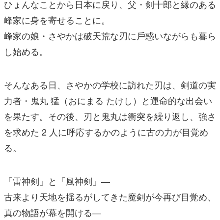
ひょんなことから⽇本に戻り、⽗・剣⼗郎と縁のある
峰家に⾝を寄せることに。
峰家の娘・さやかは破天荒な刃に⼾惑いながらも暮ら
し始める。
そんなある⽇、さやかの学校に訪れた刃は、剣道の実
⼒者・⻤丸 猛（おにまる たけし）と運命的な出会い
を果たす。その後、刃と⻤丸は衝突を繰り返し、強さ
を求めた 2 ⼈に呼応するかのように古の⼒が⽬覚め
る。
「雷神剣」と「⾵神剣」―
古来より天地を揺るがしてきた魔剣が今再び⽬覚め、
真の物語が幕を開ける―