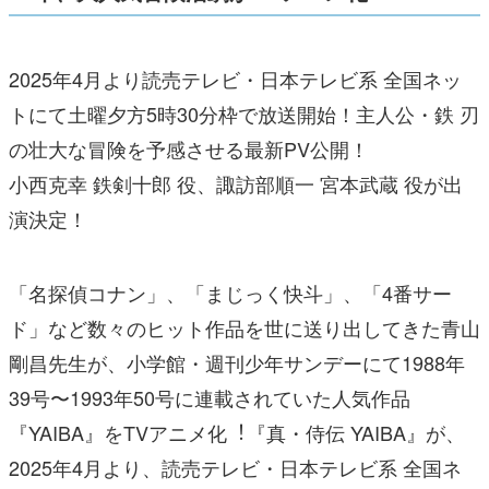
2025年4月より読売テレビ・日本テレビ系 全国ネッ
トにて土曜夕方5時30分枠で放送開始！主人公・鉄 刃
の壮大な冒険を予感させる最新PV公開！
小西克幸 鉄剣十郎 役、諏訪部順一 宮本武蔵 役が出
演決定！
「名探偵コナン」、「まじっく快⽃」、「4番サー
ド」など数々のヒット作品を世に送り出してきた⻘⼭
剛昌先⽣が、⼩学館・週刊少年サンデーにて1988年
39号〜1993年50号に連載されていた⼈気作品
『YAIBA』をTVアニメ化︕『真・侍伝 YAIBA』が、
2025年4⽉より、読売テレビ・⽇本テレビ系 全国ネ