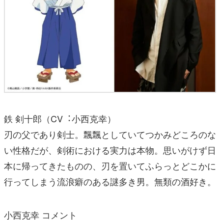
鉄 剣⼗郎（CV︓⼩⻄克幸）
刃の⽗であり剣⼠。飄飄としていてつかみどころのな
い性格だが、剣術における実⼒は本物。思いがけず⽇
本に帰ってきたものの、刃を置いてふらっとどこかに
⾏ってしまう流浪癖のある謎多き男。無類の酒好き。
⼩⻄克幸 コメント