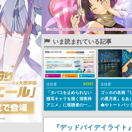
いま読まれている記事
34397
注目度
注目度
「タバコを止められない
ゴッホの名画『
猫耳キャラを描く深夜枠
の星月夜』をあ
アニメ」に視聴者の一部
傘やトートバッ
から批判意見。違法薬物
登場。8月7日21
の使用と思わしき描写も
日間限定で予約
含めて、BPOが議論を交
『デッドバイデイライト
わす