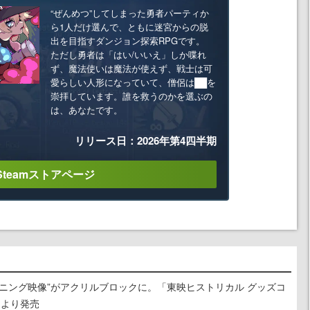
“ぜんめつ”してしまった勇者パーティか
ら1人だけ選んで、ともに迷宮からの脱
出を目指すダンジョン探索RPGです。
ただし勇者は「はい/いいえ」しか喋れ
ず、魔法使いは魔法が使えず、戦士は可
愛らしい人形になっていて、僧侶は██を
崇拝しています。誰を救うのかを選ぶの
は、あなたです。
リリース日：2026年第4四半期
Steamストアページ
ニング映像”がアクリルブロックに。「東映ヒストリカル グッズコ
旬より発売