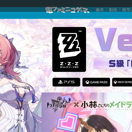
赫本
動画
殿堂