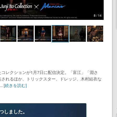
8 / 14
コレクションが1月7日に配信決定。「富江」「淵さ
装されるほか、トリックスター、ドレッジ、木村結衣な
.
[続きを読む]
つしました。