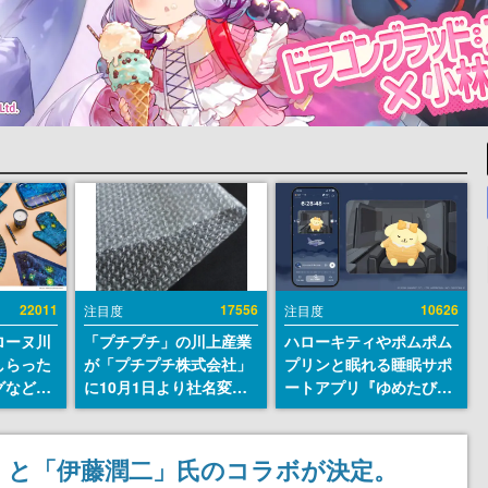
22011
17556
10626
注目度
注目度
ローヌ川
「プチプチ」の川上産業
ハローキティやポムポム
しらった
が「プチプチ株式会社」
プリンと眠れる睡眠サポ
グなどが
に10月1日より社名変更
ートアプリ『ゆめたび』
時より2
へ。創業58年で初めての
が配信中。キャラごとの
販売
変更で、“プチッ”と鳴る
ASMRや目覚ましアラー
おなじみの緩衝材が会社
ムも搭載
』と「伊藤潤二」氏のコラボが決定。
の名前に