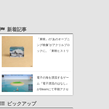
新着記事
「東映」の“あのオープニ
ング映像”がアクリルブロ
ックに。「東映ヒストリ
カル グッズコレクショ
ン」が8月下旬より発売
電子の海を漂流するゲー
ム『電子漂流のはなし』
がSteamにて早期アクセ
ス配信開始。共有された
海域をさまよい、自分の
ピックアップ
島を築く