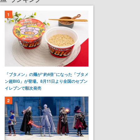
1
「ブタメン」の麺が“約4倍”になった「ブタメ
ン超BIG」が登場。8月11日より全国のセブン
イレブンで順次発売
2