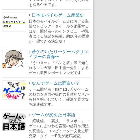
を探る企画です。
日本モバイルゲーム産業史
日本のモバイルゲーム史における主
要なトピック・タイトルを網羅する
ほか、開発者へのインタビューや識
者による解説を掲載。約20年の歴史
が一望できる決定版！
若ゲのいたり〜ゲームクリエ
イターの青春〜
『うつヌケ』『ペンと箸』等で知ら
れるマンガ家・田中圭一先生による
ゲーム業界レポートマンガです。
なんでゲームは面白い？
ゲーム開発者・hamatsu氏がゲーム
の魅力を画面や操作の具体的な形か
ら解き明かしていく、硬派で骨太な
評論連載です。
ゲームが変えた日本語
「経験値」「裏技」「ラスボス」…
ゲームにまつわる言葉の起源や用法
の変遷を、コンピューター文化史研
究家・タイニーP氏が徹底調査。