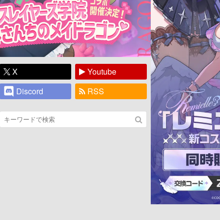
X
Youtube
Discord
RSS