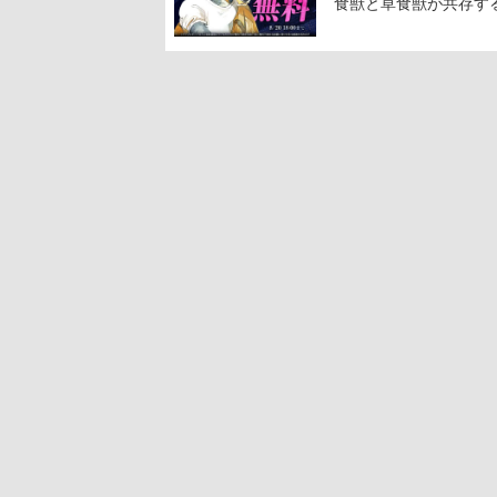
食獣と草食獣が共存す
描く動物群像劇