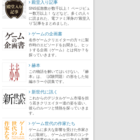
殿堂入り記事
SNS拡散数が数千以上！ ページビュ
ー数万以上！ などなど。多くの人々
に読まれた、電ファミ渾身の“殿堂入
り”記事をまとめました。
ゲームの企画書
名作ゲームクリエイターの方々に製
作時のエピソードをお聞きし、ヒッ
トする企画（ゲーム）とは何か？を
探っていきます。
赫本
この物語を解いてはいけない。『赫
本』は、〈試験問題〉の形をした短
編ホラー小説集です。
新世代に訊く
これからのデジタルゲーム市場を担
う若きクリエイター達の姿を追い、
彼らのルーツと情熱を探っていきま
す。
ゲーム世代の作家たち
ゲームに多大な影響を受けた作家さ
んに取材し、ゲームが日本のコンテ
ンツ産業やカルチャーに与えた影響