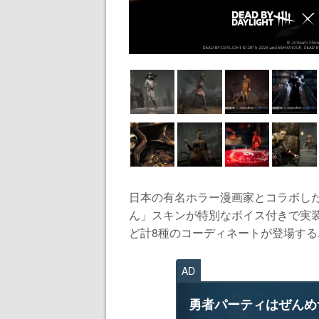
日本の有名ホラー漫画家とコラボした
ん」スキンが特別なボイス付きで実
ど計8種のコーディネートが登場する..
AD
勇者パーティはぜんめ