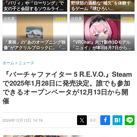
「パリィ」や「ローリング」で
野球部の過酷な“補欠”を体験す
女の子と会話するソウルライク
るゲーム『球ひろい
インタビュー
恋愛ゲーム『小早川さんはソウ
Simulator』が「1件」のウィッ
注目度
3509
注目度
2728
ルライク』無料公開。返事に失
シュリストをもとにチェコ語に
連載・特集一覧
敗すると「YOU DIED」
対応しSNSで話題に。『キング
ダム・カム』開発元やチェコの
殿堂入り記事
プロ野球選手から称賛の声
SNS拡散数が数千以上！ ページビュー数万以上！ などな
「東映」の“あのオープニング映
『VRChat』向け新作3Dモデル
ど。多くの人々に読まれた、電ファミ渾身の“殿堂入り”記
像”がアクリルブロックに。「東
「ニュイ」が本日8月7日から
事をまとめました。
映ヒストリカル グッズコレクシ
BOOTHにて発売。瞳に光る星
ョン」が8月下旬より発売
や感情豊かな表情が、小悪魔か
ゲームの企画書
ホーム
ニュース
わいい
名作ゲームクリエイターの方々に製作時のエピソードをお
聞きし、ヒットする企画（ゲーム）とは何か？を探ってい
『バーチャファイター 5 R.E.V.O.』Steam
きます。
で2025年1月28日に発売決定。誰でも参加
赫本
この物語を解いてはいけない。『赫本』は、〈試験問題〉
できるオープンベータが12月13日から開
の形をした短編ホラー小説集です。
催
新世代に訊く
これからのデジタルゲーム市場を担う若きクリエイター達
の姿を追い、彼らのルーツと情熱を探っていきます。
2024年12月13日 14:19
反応
ゲーム世代の作家たち
ゲームに多大な影響を受けた作家さんに取材し、ゲームが