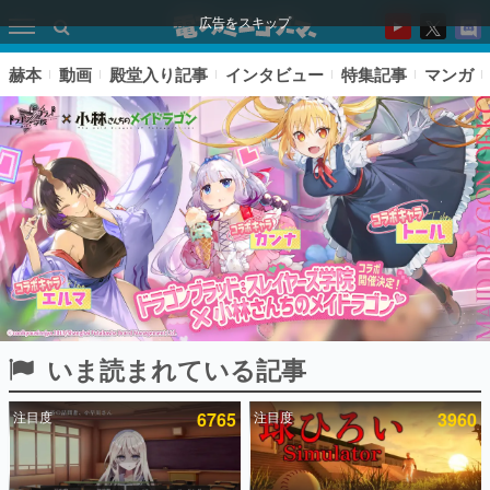
広告をスキップ
赫本
動画
殿堂入り記事
インタビュー
特集記事
マンガ
いま読まれている記事
ピックアップ
注目度
6765
注目度
3960
電ファミのいま読まれている記事ランキング
アプリセール情報