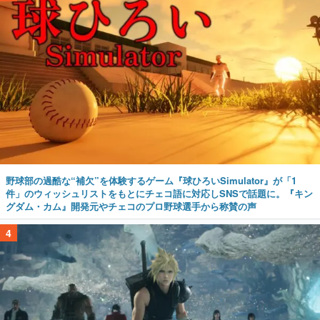
野球部の過酷な“補欠”を体験するゲーム『球ひろいSimulator』が「1
件」のウィッシュリストをもとにチェコ語に対応しSNSで話題に。『キン
グダム・カム』開発元やチェコのプロ野球選手から称賛の声
4