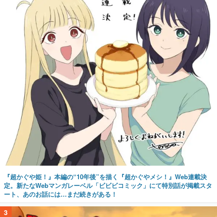
『超かぐや姫！』本編の“10年後”を描く『超かぐやメシ！』Web連載決
定。新たなWebマンガレーベル「ビビビコミック」にて特別話が掲載スタ
ート、あのお話には…まだ続きがある！
3