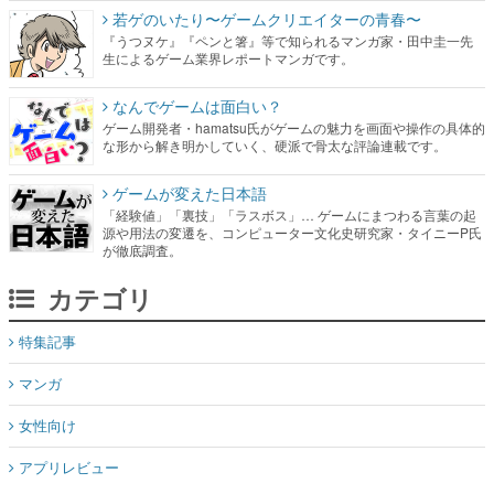
若ゲのいたり〜ゲームクリエイターの青春〜
『うつヌケ』『ペンと箸』等で知られるマンガ家・田中圭一先
生によるゲーム業界レポートマンガです。
なんでゲームは面白い？
ゲーム開発者・hamatsu氏がゲームの魅力を画面や操作の具体的
な形から解き明かしていく、硬派で骨太な評論連載です。
ゲームが変えた日本語
「経験値」「裏技」「ラスボス」… ゲームにまつわる言葉の起
源や用法の変遷を、コンピューター文化史研究家・タイニーP氏
が徹底調査。
カテゴリ
特集記事
マンガ
女性向け
アプリレビュー