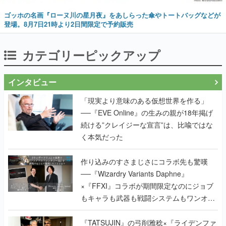
ゴッホの名画『ローヌ川の星月夜』をあしらった傘やトートバッグなどが
登場。8月7日21時より2日間限定で予約販売
カテゴリーピックアップ
インタビュー
「現実より意味のある仮想世界を作る」
──『EVE Online』の生みの親が18年掲げ
続ける”クレイジーな宣言”は、比喩ではな
く本気だった
作り込みのすさまじさにコラボ先も驚嘆
──『Wizardry Variants Daphne』
×『FFXI』コラボが期間限定なのにジョブ
もキャラも武器も戦闘システムもワンオフ
で作り込まれた理由を両ディレクターに聞
く
『TATSUJIN』の弓削雅稔×『ライデンファ