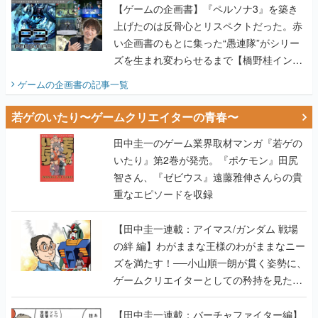
【ゲームの企画書】『ペルソナ3』を築き
上げたのは反骨心とリスペクトだった。赤
い企画書のもとに集った“愚連隊”がシリー
ズを生まれ変わらせるまで【橋野桂インタ
ビュー】
ゲームの企画書
の記事一覧
若ゲのいたり〜ゲームクリエイターの青春〜
田中圭一のゲーム業界取材マンガ『若ゲの
いたり』第2巻が発売。『ポケモン』田尻
智さん、『ゼビウス』遠藤雅伸さんらの貴
重なエピソードを収録
【田中圭一連載：アイマス/ガンダム 戦場
の絆 編】わがままな王様のわがままなニー
ズを満たす！──小山順一朗が貫く姿勢に、
ゲームクリエイターとしての矜持を見た
【若ゲのいたり最終回】
【田中圭一連載：バーチャファイター編】