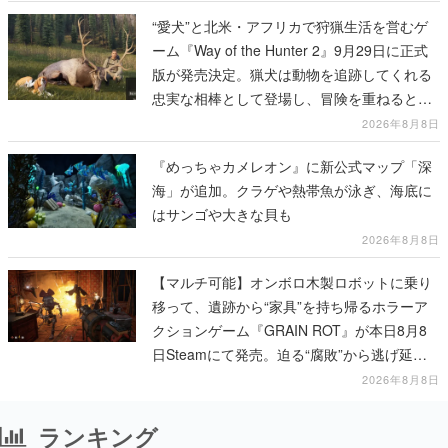
“愛犬”と北米・アフリカで狩猟生活を営むゲ
ーム『Way of the Hunter 2』9月29日に正式
版が発売決定。猟犬は動物を追跡してくれる
忠実な相棒として登場し、冒険を重ねると成
長する。記念撮影も可能
2026年8月8日
『めっちゃカメレオン』に新公式マップ「深
海」が追加。クラゲや熱帯魚が泳ぎ、海底に
はサンゴや大きな貝も
2026年8月8日
【マルチ可能】オンボロ木製ロボットに乗り
移って、遺跡から“家具”を持ち帰るホラーア
クションゲーム『GRAIN ROT』が本日8月8
日Steamにて発売。迫る“腐敗”から逃げ延
び、持ち帰った家具で基地を再建
2026年8月8日
ランキング