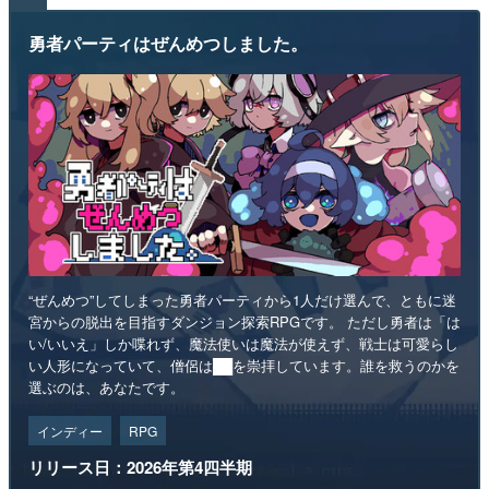
勇者パーティはぜんめつしました。
“ぜんめつ”してしまった勇者パーティから1人だけ選んで、ともに迷
宮からの脱出を目指すダンジョン探索RPGです。 ただし勇者は「は
い/いいえ」しか喋れず、魔法使いは魔法が使えず、戦士は可愛らし
い人形になっていて、僧侶は██を崇拝しています。誰を救うのかを
選ぶのは、あなたです。
インディー
RPG
リリース日：2026年第4四半期