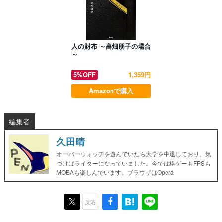
人の財布 ～高畑朋子の場合
～
5%OFF
1,359円
Amazonで購入
編集者
久田晴
オーバーウォッチを遊んでいたら大学を中退しており、気
づけばライターになっていました。今では格ゲーもFPSも
MOBAも楽しんでいます。ブラウザはOpera
反応