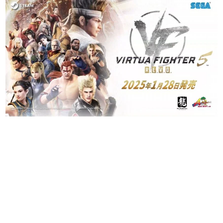
日本のコンテンツ産業やカルチャーに与えた影響を探る企
画です。
日本モバイルゲーム産業史
日本のモバイルゲーム史における主要なトピック・タイト
ルを網羅するほか、開発者へのインタビューや識者による
解説を掲載。約20年の歴史が一望できる決定版！
若ゲのいたり〜ゲームクリエイターの青春〜
『うつヌケ』『ペンと箸』等で知られるマンガ家・田中圭
一先生によるゲーム業界レポートマンガです。
なんでゲームは面白い？
ゲーム開発者・hamatsu氏がゲームの魅力を画面や操作の
具体的な形から解き明かしていく、硬派で骨太な評論連載
です。
ゲームが変えた日本語
「経験値」「裏技」「ラスボス」… ゲームにまつわる言葉
の起源や用法の変遷を、コンピューター文化史研究家・タ
イニーP氏が徹底調査。
カテゴリ
特集記事