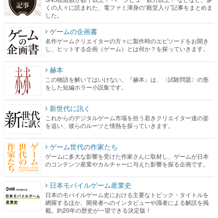
くの人々に読まれた、電ファミ渾身の“殿堂入り”記事をまとめま
した。
ゲームの企画書
名作ゲームクリエイターの方々に製作時のエピソードをお聞き
し、ヒットする企画（ゲーム）とは何か？を探っていきます。
赫本
この物語を解いてはいけない。『赫本』は、〈試験問題〉の形
をした短編ホラー小説集です。
新世代に訊く
これからのデジタルゲーム市場を担う若きクリエイター達の姿
を追い、彼らのルーツと情熱を探っていきます。
ゲーム世代の作家たち
ゲームに多大な影響を受けた作家さんに取材し、ゲームが日本
のコンテンツ産業やカルチャーに与えた影響を探る企画です。
日本モバイルゲーム産業史
日本のモバイルゲーム史における主要なトピック・タイトルを
網羅するほか、開発者へのインタビューや識者による解説を掲
載。約20年の歴史が一望できる決定版！