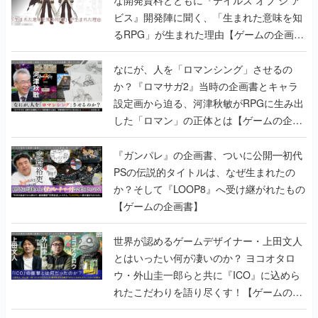
ビス』開発陣に聞く、「生まれた意味を知
るRPG」が生まれた理由【ゲームの企画
書】
なにが、人を「ロマンシング」させるの
か？『ロマサガ2』当時の企画書とキャラ
設定画から迫る、河津秋敏がRPGに生み出
した「ロマン」の正体とは【ゲームの企画
書】
『ガンパレ』の企画書、ついに公開━初代
PSの伝説的タイトルは、なぜ生まれたの
か？そして『LOOP8』へ受け継がれたもの
【ゲームの企画書】
世界が認めるゲームデザイナー・上田文人
とはいったい何が凄いのか？ ヨコオタロ
ウ・外山圭一郎らと共に『ICO』に込めら
れたこだわりを語り尽くす！【ゲームの企
画書】