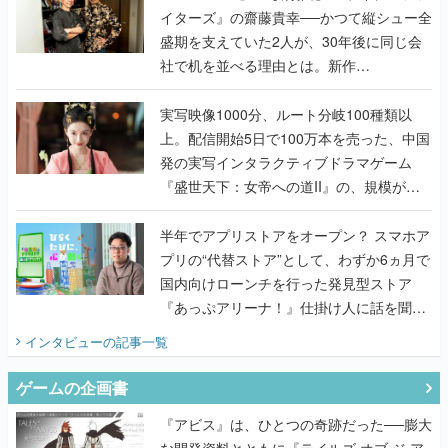
イターズ』の齋藤貴幸──かつて縦シュー全
盛期を支えていた2人が、30年後に同じ会
社で机を並べる理由とは。新作
『TATSUJIN EXTREME』で初タッグを組
んだレジェンド2人に訊く開発秘話
実写映像1000分、ルート分岐100種類以
上。配信開始5日で100万本を売った、中国
発の実写インタラクティブドラマゲーム
『盛世天下：女帝への道II』の、規模が違
うこだわりをプロデューサーに聞いた
半年でアプリストアをオープン？ スマホア
プリの“代替ストア”として、わずか6ヵ月で
国内向けローンチを行った発見型ストア
『あっぷアリーナ！』仕掛け人に話を聞い
てみた
インタビュー
の記事一覧
ゲームの企画書
『アビス』は、ひとつの奇跡だった──膨大
な開発資料とともに『テイルズ オブ ジ ア