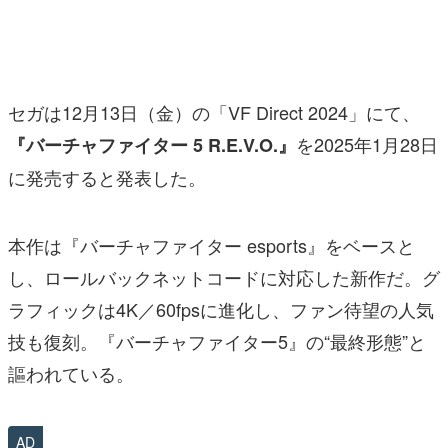
マンガ
女性向け
セガは12月13日（金）の「VF Direct 2024」にて、
アプリレビュー
を2025年1月28日
『バーチャファイター 5 R.E.V.O.』
その他
に発売すると発表した。
電ファミニコゲーマーとは？
本作は『バーチャファイター esports』をベースと
運営：株式会社マレ
し、ロールバックネットコードに対応した新作だ。グ
ラフィックは4K／60fpsに進化し、ファン待望の人気
技も復刻。『バーチャファイター5』の“最終形態”と
謳われている。
AD