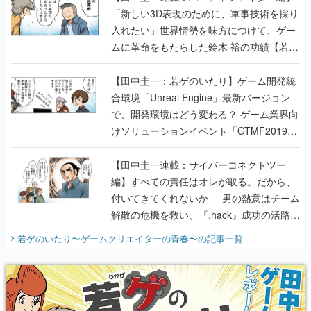
「新しい3D表現のために、軍事技術を採り
入れたい」世界情勢を味方につけて、ゲー
ムに革命をもたらした鈴木 裕の功績【若ゲ
のいたり】
【田中圭一：若ゲのいたり】ゲーム開発統
合環境「Unreal Engine」最新バージョン
で、開発環境はどう変わる？ ゲーム業界向
けソリューションイベント「GTMF2019」
に行って、より理解を深めよう【PR】
【田中圭一連載：サイバーコネクトツー
編】すべての責任はオレが取る。だから、
付いてきてくれないか──男の熱意はチーム
解散の危機を救い、『.hack』成功の活路を
開く。業界の快男児・松山 洋に流れる血は
若ゲのいたり〜ゲームクリエイターの青春〜
の記事一覧
『少年ジャンプ』色だった【若ゲのいた
り】