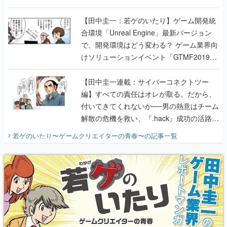
のいたり】
【田中圭一：若ゲのいたり】ゲーム開発統
合環境「Unreal Engine」最新バージョン
で、開発環境はどう変わる？ ゲーム業界向
けソリューションイベント「GTMF2019」
に行って、より理解を深めよう【PR】
【田中圭一連載：サイバーコネクトツー
編】すべての責任はオレが取る。だから、
付いてきてくれないか──男の熱意はチーム
解散の危機を救い、『.hack』成功の活路を
開く。業界の快男児・松山 洋に流れる血は
若ゲのいたり〜ゲームクリエイターの青春〜
の記事一覧
『少年ジャンプ』色だった【若ゲのいた
り】