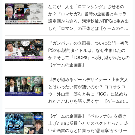
なにが、人を「ロマンシング」させるの
か？『ロマサガ2』当時の企画書とキャラ
設定画から迫る、河津秋敏がRPGに生み出
した「ロマン」の正体とは【ゲームの企画
書】
『ガンパレ』の企画書、ついに公開━初代
PSの伝説的タイトルは、なぜ生まれたの
か？そして『LOOP8』へ受け継がれたもの
【ゲームの企画書】
世界が認めるゲームデザイナー・上田文人
とはいったい何が凄いのか？ ヨコオタロ
ウ・外山圭一郎らと共に『ICO』に込めら
れたこだわりを語り尽くす！【ゲームの企
画書】
【ゲームの企画書】『ペルソナ3』を築き
上げたのは反骨心とリスペクトだった。赤
い企画書のもとに集った“愚連隊”がシリー