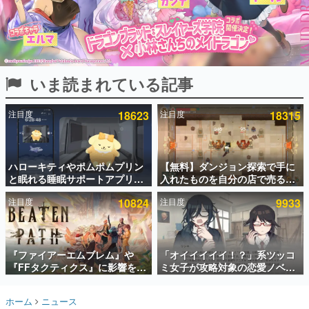
インタビュー
連載・特集一覧
殿堂入り記事
いま読まれている記事
SNS拡散数が数千以上！ ページビュー数万以上！ などな
ど。多くの人々に読まれた、電ファミ渾身の“殿堂入り”記
事をまとめました。
注目度
18623
注目度
18315
ゲームの企画書
名作ゲームクリエイターの方々に製作時のエピソードをお
聞きし、ヒットする企画（ゲーム）とは何か？を探ってい
ハローキティやポムポムプリン
【無料】ダンジョン探索で手に
きます。
と眠れる睡眠サポートアプリ
入れたものを自分の店で売るゲ
赫本
『ゆめたび』が配信中。キャラ
ーム『Moonlighter』がSteam
この物語を解いてはいけない。『赫本』は、〈試験問題〉
注目度
10824
注目度
9933
ごとのASMRや目覚ましアラー
にて無料配布中！続編
の形をした短編ホラー小説集です。
ムも搭載
『Moonlighter 2』の9月2日正
式リリースを記念したキャンペ
ーン
新世代に訊く
『ファイアーエムブレム』や
「オイイイイイ！？」系ツッコ
これからのデジタルゲーム市場を担う若きクリエイター達
の姿を追い、彼らのルーツと情熱を探っていきます。
『FFタクティクス』に影響を受
ミ女子が攻略対象の恋愛ノベル
けた新作戦略RPG『Beaten
ゲーム『美術部カノジョ』
Path』2027年に発売へ。
Steamストアページが公開。
ゲーム世代の作家たち
ホーム
ニュース
PC（Steam）、PS5、Xbox、
「お前らーそろそろ自重しろ
ゲームに多大な影響を受けた作家さんに取材し、ゲームが