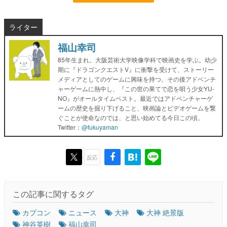
ライター
福山幸司
85年生まれ。大阪芸術大学映像学科で映画史を学ぶ。幼少
期に『ドラゴンクエストV』に衝撃を受けて、ストーリー
メディアとしてのゲームに興味を持つ。その後アドベンチ
ャーゲームに熱中し、『この世の果てで恋を唄う少女YU-
NO』がオールタイムベスト。最近ではアドベンチャーゲ
ームの歴史を掘り下げること、映画論とビデオゲームを繋
ぐことが使命なのでは、と思い始めてる今日この頃。
Twitter：
@fukuyaman
反応
この記事に関するタグ
カプコン
ニュース
大神
大神 絶景版
神谷英樹
福山幸司