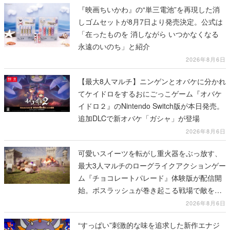
『映画ちいかわ』の“単三電池”を再現した消
しゴムセットが8月7日より発売決定。公式は
「在ったものを 消しながら いつかなくなる
永遠のいのち」と紹介
2026年8月6日
【最大8人マルチ】ニンゲンとオバケに分かれ
てケイドロをするおにごっこゲーム『オバケ
イドロ２』のNintendo Switch版が本日発売。
追加DLCで新オバケ「ガシャ」が登場
2026年8月6日
可愛いスイーツを転がし重火器をぶっ放す、
最大3人マルチのローグライクアクションゲー
ム『チョコレートパレード』体験版が配信開
始。ボスラッシュが巻き起こる戦場で敵を倒
し、コインを集めてスコアを競い合え
2026年8月6日
“すっぱい”刺激的な味を追求した新作エナジ