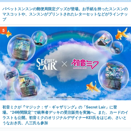
パペットスンスンの郵便局限定グッズが登場。お手紙を持ったスンスンの
マスコットや、スンスンがプリントされたレターセットなどがラインナッ
プ
5
初音ミクが『マジック：ザ・ギャザリング』の「Secret Lair」に登
場。“24時間限定”で統率者デッキの受注販売を実施へ。また、カードのイ
ラストも公開。初音ミクのオリジナルデザイナーKEI氏をはじめ、さいと
うなおき氏、八三氏も参加