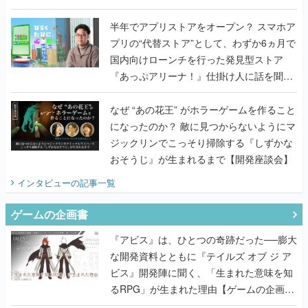
うこだわりをプロデューサーに聞いた
半年でアプリストアをオープン？ スマホア
プリの“代替ストア”として、わずか6ヵ月で
国内向けローンチを行った発見型ストア
『あっぷアリーナ！』仕掛け人に話を聞い
てみた
なぜ “あの花王” がホラーゲームを作ること
になったのか？ 敵に見つからないようにマ
ジックリンでこっそり掃除する『しずかな
おそうじ』が生まれるまで【開発座談会】
インタビュー
の記事一覧
ゲームの企画書
『アビス』は、ひとつの奇跡だった──膨大
な開発資料とともに『テイルズ オブ ジ ア
ビス』開発陣に聞く、「生まれた意味を知
るRPG」が生まれた理由【ゲームの企画
書】