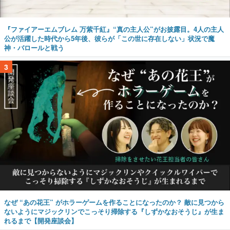
『ファイアーエムブレム 万紫千紅』“真の主人公”がお披露目。4人の主人
公が活躍した時代から5年後、彼らが「この世に存在しない」状況で魔
神・バロールと戦う
3
なぜ “あの花王” がホラーゲームを作ることになったのか？ 敵に見つから
ないようにマジックリンでこっそり掃除する『しずかなおそうじ』が生ま
れるまで【開発座談会】