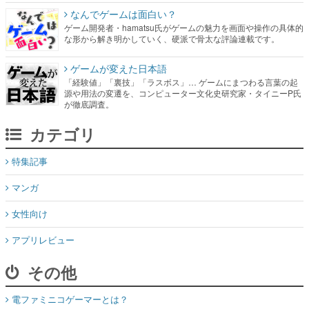
なんでゲームは面白い？
ゲーム開発者・hamatsu氏がゲームの魅力を画面や操作の具体的
な形から解き明かしていく、硬派で骨太な評論連載です。
ゲームが変えた日本語
「経験値」「裏技」「ラスボス」… ゲームにまつわる言葉の起
源や用法の変遷を、コンピューター文化史研究家・タイニーP氏
が徹底調査。
カテゴリ
特集記事
マンガ
女性向け
アプリレビュー
その他
電ファミニコゲーマーとは？