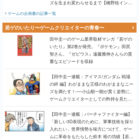
ズを生まれ変わらせるまで【橋野桂インタ
ビュー】
ゲームの企画書
の記事一覧
若ゲのいたり〜ゲームクリエイターの青春〜
田中圭一のゲーム業界取材マンガ『若ゲの
いたり』第2巻が発売。『ポケモン』田尻
智さん、『ゼビウス』遠藤雅伸さんらの貴
重なエピソードを収録
【田中圭一連載：アイマス/ガンダム 戦場
の絆 編】わがままな王様のわがままなニー
ズを満たす！──小山順一朗が貫く姿勢に、
ゲームクリエイターとしての矜持を見た
【若ゲのいたり最終回】
【田中圭一連載：バーチャファイター編】
「新しい3D表現のために、軍事技術を採り
入れたい」世界情勢を味方につけて、ゲー
ムに革命をもたらした鈴木 裕の功績【若ゲ