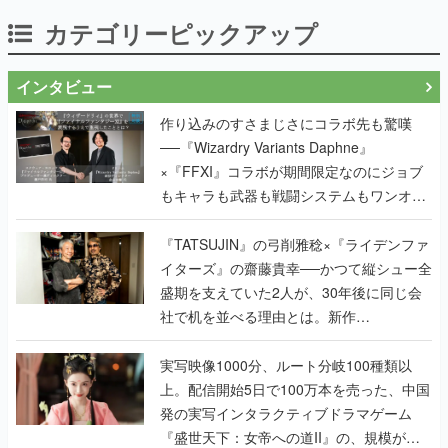
カテゴリーピックアップ
インタビュー
作り込みのすさまじさにコラボ先も驚嘆
──『Wizardry Variants Daphne』
×『FFXI』コラボが期間限定なのにジョブ
もキャラも武器も戦闘システムもワンオフ
で作り込まれた理由を両ディレクターに聞
く
『TATSUJIN』の弓削雅稔×『ライデンファ
イターズ』の齋藤貴幸──かつて縦シュー全
盛期を支えていた2人が、30年後に同じ会
社で机を並べる理由とは。新作
『TATSUJIN EXTREME』で初タッグを組
んだレジェンド2人に訊く開発秘話
実写映像1000分、ルート分岐100種類以
上。配信開始5日で100万本を売った、中国
発の実写インタラクティブドラマゲーム
『盛世天下：女帝への道II』の、規模が違