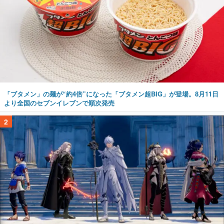
「ブタメン」の麺が“約4倍”になった「ブタメン超BIG」が登場。8月11日
より全国のセブンイレブンで順次発売
2