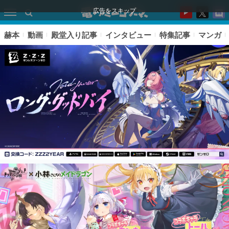
広告をスキップ
赫本
動画
殿堂入り記事
インタビュー
特集記事
マンガ
ピックアップ
電ファミのいま読まれている記事ランキング
アプリセール情報