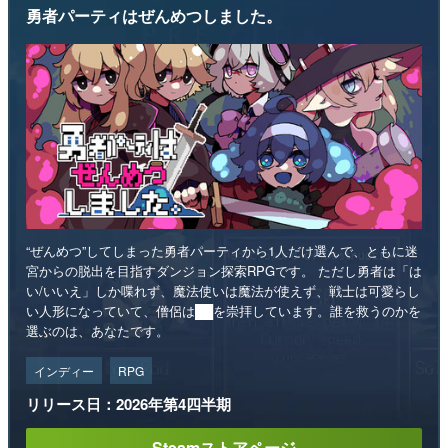
勇者パーティはぜんめつしました。
“ぜんめつ”してしまった勇者パーティから1人だけ選んで、ともに迷
宮からの脱出を目指すダンジョン探索RPGです。 ただし勇者は「は
い/いいえ」しか喋れず、魔法使いは魔法が使えず、戦士は可愛らし
い人形になっていて、僧侶は██を崇拝しています。誰を救うのかを
選ぶのは、あなたです。
インディー
RPG
リリース日：2026年第4四半期
Steamストアページ