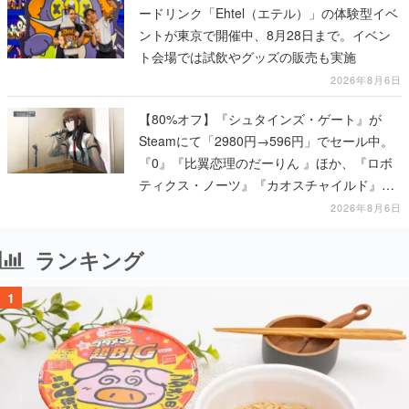
ードリンク「Ehtel（エテル）」の体験型イベ
ントが東京で開催中、8月28日まで。イベン
ト会場では試飲やグッズの販売も実施
2026年8月6日
【80%オフ】『シュタインズ・ゲート』が
Steamにて「2980円→596円」でセール中。
『0』『比翼恋理のだーりん 』ほか、『ロボ
ティクス・ノーツ』『カオスチャイルド』な
ど科学アドベンチャーシリーズもセール対象
2026年8月6日
に
ランキング
1