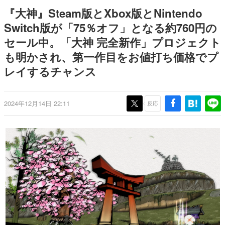
Switch向けにリリース予定
ー？＾＾」暗黒微笑の夢女子
日本のコンテンツ産業やカルチャーに与えた影響を探る企
『大神』Steam版とXbox版とNintendo
や、萌え声不思議ちゃん女子と
画です。
青春を謳歌
Switch版が「75％オフ」となる約760円の
日本モバイルゲーム産業史
セール中。「大神 完全新作」プロジェクト
日本のモバイルゲーム史における主要なトピック・タイト
ルを網羅するほか、開発者へのインタビューや識者による
も明かされ、第一作目をお値打ち価格でプ
解説を掲載。約20年の歴史が一望できる決定版！
レイするチャンス
若ゲのいたり〜ゲームクリエイターの青春〜
『うつヌケ』『ペンと箸』等で知られるマンガ家・田中圭
一先生によるゲーム業界レポートマンガです。
2024年12月14日 22:11
反応
なんでゲームは面白い？
ゲーム開発者・hamatsu氏がゲームの魅力を画面や操作の
具体的な形から解き明かしていく、硬派で骨太な評論連載
です。
ゲームが変えた日本語
「経験値」「裏技」「ラスボス」… ゲームにまつわる言葉
の起源や用法の変遷を、コンピューター文化史研究家・タ
イニーP氏が徹底調査。
カテゴリ
特集記事