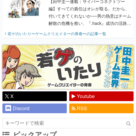
【田中圭一連載：サイバーコネクトツー
編】すべての責任はオレが取る。だから、
付いてきてくれないか──男の熱意はチーム
解散の危機を救い、『.hack』成功の活路を
開く。業界の快男児・松山 洋に流れる血は
若ゲのいたり〜ゲームクリエイターの青春〜
の記事一覧
『少年ジャンプ』色だった【若ゲのいた
り】
X
Youtube
Discord
RSS
ピックアップ