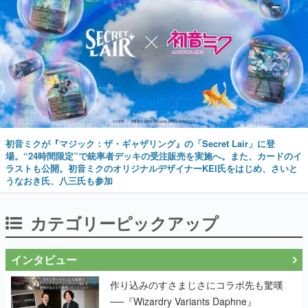
初音ミクが『マジック：ザ・ギャザリング』の「Secret Lair」に登
場。“24時間限定”で統率者デッキの受注販売を実施へ。また、カードのイ
ラストも公開。初音ミクのオリジナルデザイナーKEI氏をはじめ、さいと
うなおき氏、八三氏も参加
カテゴリーピックアップ
インタビュー
作り込みのすさまじさにコラボ先も驚嘆
──『Wizardry Variants Daphne』