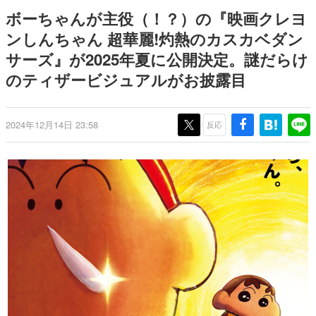
Switch向けにリリース予定
ー？＾＾」暗黒微笑の夢女子
日本のコンテンツ産業やカルチャーに与えた影響を探る企
ボーちゃんが主役（！？）の『映画クレヨ
や、萌え声不思議ちゃん女子と
画です。
青春を謳歌
ンしんちゃん 超華麗!灼熱のカスカベダン
日本モバイルゲーム産業史
サーズ』が2025年夏に公開決定。謎だらけ
日本のモバイルゲーム史における主要なトピック・タイト
ルを網羅するほか、開発者へのインタビューや識者による
のティザービジュアルがお披露目
解説を掲載。約20年の歴史が一望できる決定版！
若ゲのいたり〜ゲームクリエイターの青春〜
『うつヌケ』『ペンと箸』等で知られるマンガ家・田中圭
2024年12月14日 23:58
反応
一先生によるゲーム業界レポートマンガです。
なんでゲームは面白い？
ゲーム開発者・hamatsu氏がゲームの魅力を画面や操作の
具体的な形から解き明かしていく、硬派で骨太な評論連載
です。
ゲームが変えた日本語
「経験値」「裏技」「ラスボス」… ゲームにまつわる言葉
の起源や用法の変遷を、コンピューター文化史研究家・タ
イニーP氏が徹底調査。
カテゴリ
特集記事