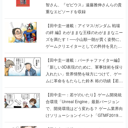
智さん、『ゼビウス』遠藤雅伸さんらの貴
重なエピソードを収録
【田中圭一連載：アイマス/ガンダム 戦場
の絆 編】わがままな王様のわがままなニー
ズを満たす！──小山順一朗が貫く姿勢に、
ゲームクリエイターとしての矜持を見た
【若ゲのいたり最終回】
【田中圭一連載：バーチャファイター編】
「新しい3D表現のために、軍事技術を採り
入れたい」世界情勢を味方につけて、ゲー
ムに革命をもたらした鈴木 裕の功績【若ゲ
のいたり】
【田中圭一：若ゲのいたり】ゲーム開発統
合環境「Unreal Engine」最新バージョン
で、開発環境はどう変わる？ ゲーム業界向
けソリューションイベント「GTMF2019」
に行って、より理解を深めよう【PR】