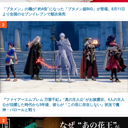
「ブタメン」の麺が“約4倍”になった「ブタメン超BIG」が登場。8月11日
より全国のセブンイレブンで順次発売
2
『ファイアーエムブレム 万紫千紅』“真の主人公”がお披露目。4人の主人
公が活躍した時代から5年後、彼らが「この世に存在しない」状況で魔
神・バロールと戦う
3