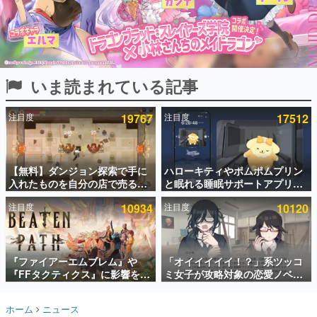
インタビュー
連載・特集一覧
殿堂入り記事
いま読まれている記事
SNS拡散数が数千以上！ ページビュー数万以上！ などな
ど。多くの人々に読まれた、電ファミ渾身の“殿堂入り”記
事をまとめました。
注目度
19767
注目度
17512
ゲームの企画書
名作ゲームクリエイターの方々に製作時のエピソードをお
聞きし、ヒットする企画（ゲーム）とは何か？を探ってい
【無料】ダンジョン探索で手に
ハローキティやポムポムプリン
きます。
入れたものを自分の店で売るゲ
と眠れる睡眠サポートアプリ
赫本
ーム『Moonlighter』がSteam
『ゆめたび』が配信中。キャラ
この物語を解いてはいけない。『赫本』は、〈試験問題〉
注目度
10934
注目度
10120
にて無料配布中！続編
ごとのASMRや目覚ましアラー
の形をした短編ホラー小説集です。
『Moonlighter 2』の9月2日正
ムも搭載
式リリースを記念したキャンペ
ーン
新世代に訊く
『ファイアーエムブレム』や
「オイイイイイ！？」系ツッコ
これからのデジタルゲーム市場を担う若きクリエイター達
の姿を追い、彼らのルーツと情熱を探っていきます。
『FFタクティクス』に影響を受
ミ女子が攻略対象の恋愛ノベル
けた新作戦略RPG『Beaten
ゲーム『美術部カノジョ』
Path』2027年に発売へ。
Steamストアページが公開。
ゲーム世代の作家たち
ホーム
ニュース
PC（Steam）、PS5、Xbox、
「お前らーそろそろ自重しろ
ゲームに多大な影響を受けた作家さんに取材し、ゲームが