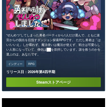
“ぜんめつ”してしまった勇者パーティから1人だけ選んで、ともに迷
宮からの脱出を目指すダンジョン探索RPGです。 ただし勇者は「は
い/いいえ」しか喋れず、魔法使いは魔法が使えず、戦士は可愛らし
い人形になっていて、僧侶は██を崇拝しています。誰を救うのかを
選ぶのは、あなたです。
インディー
RPG
リリース日：2026年第4四半期
Steamストアページ