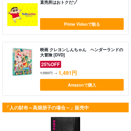
直売所はおトクだゾ
Prime Videoで観る
映画 クレヨンしんちゃん ヘンダーランドの
大冒険 [DVD]
25%OFF
1,491円
1,980円
→
Amazonで購入
「人の財布～高畑朋子の場合～」販売中