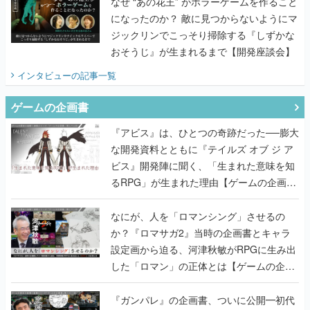
なぜ “あの花王” がホラーゲームを作ること
になったのか？ 敵に見つからないようにマ
ジックリンでこっそり掃除する『しずかな
おそうじ』が生まれるまで【開発座談会】
インタビュー
の記事一覧
ゲームの企画書
『アビス』は、ひとつの奇跡だった──膨大
な開発資料とともに『テイルズ オブ ジ ア
ビス』開発陣に聞く、「生まれた意味を知
るRPG」が生まれた理由【ゲームの企画
書】
なにが、人を「ロマンシング」させるの
か？『ロマサガ2』当時の企画書とキャラ
設定画から迫る、河津秋敏がRPGに生み出
した「ロマン」の正体とは【ゲームの企画
書】
『ガンパレ』の企画書、ついに公開━初代