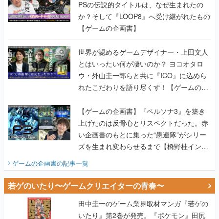
PSの伝説的タイトルは、なぜ生まれたの
か？そして『LOOP8』へ受け継がれたもの
【ゲームの企画書】
世界が認めるゲームデザイナー・上田文人
とはいったい何が凄いのか？ ヨコオタロ
ウ・外山圭一郎らと共に『ICO』に込めら
れたこだわりを語り尽くす！【ゲームの企
画書】
【ゲームの企画書】『ペルソナ3』を築き
上げたのは反骨心とリスペクトだった。赤
い企画書のもとに集った“愚連隊”がシリー
ズを生まれ変わらせるまで【橋野桂インタ
ビュー】
ゲームの企画書
の記事一覧
若ゲのいたり〜ゲームクリエイターの青春〜
田中圭一のゲーム業界取材マンガ『若ゲの
いたり』第2巻が発売。『ポケモン』田尻