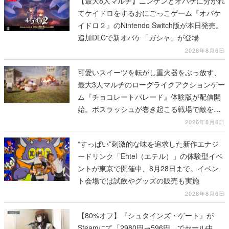
【最大8人マルチ】ニンゲンとオバケに分かれ
てケイドロをするおにごっこゲーム『オバケ
イドロ２』のNintendo Switch版が本日発売。
追加DLCで新オバケ「ガシャ」が登場
2026年8月6日
可愛いスイーツを転がし重火器をぶっ放す、
最大3人マルチのローグライクアクションゲー
ム『チョコレートパレード』体験版が配信開
始。ボスラッシュが巻き起こる戦場で敵を倒
し、コインを集めてスコアを競い合え
2026年8月6日
“すっぱい”刺激的な味を追求した新作エナジ
ードリンク「Ehtel（エテル）」の体験型イベ
ントが東京で開催中、8月28日まで。イベン
ト会場では試飲やグッズの販売も実施
2026年8月6日
【80%オフ】『シュタインズ・ゲート』が
Steamにて「2980円→596円」でセール中。