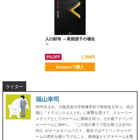
人の財布 ～高畑朋子の場合
～
5%OFF
1,359円
Amazonで購入
ライター
福山幸司
85年生まれ。大阪芸術大学映像学科で映画史を学ぶ。幼少
期に『ドラゴンクエストV』に衝撃を受けて、ストーリー
メディアとしてのゲームに興味を持つ。その後アドベンチ
ャーゲームに熱中し、『この世の果てで恋を唄う少女YU-
NO』がオールタイムベスト。最近ではアドベンチャーゲ
ームの歴史を掘り下げること、映画論とビデオゲームを繋