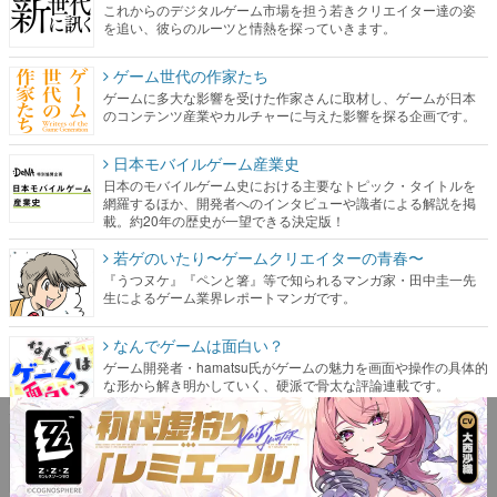
これからのデジタルゲーム市場を担う若きクリエイター達の姿
を追い、彼らのルーツと情熱を探っていきます。
ゲーム世代の作家たち
ゲームに多大な影響を受けた作家さんに取材し、ゲームが日本
のコンテンツ産業やカルチャーに与えた影響を探る企画です。
日本モバイルゲーム産業史
日本のモバイルゲーム史における主要なトピック・タイトルを
網羅するほか、開発者へのインタビューや識者による解説を掲
載。約20年の歴史が一望できる決定版！
若ゲのいたり〜ゲームクリエイターの青春〜
『うつヌケ』『ペンと箸』等で知られるマンガ家・田中圭一先
生によるゲーム業界レポートマンガです。
なんでゲームは面白い？
ゲーム開発者・hamatsu氏がゲームの魅力を画面や操作の具体的
な形から解き明かしていく、硬派で骨太な評論連載です。
ゲームが変えた日本語
「経験値」「裏技」「ラスボス」… ゲームにまつわる言葉の起
源や用法の変遷を、コンピューター文化史研究家・タイニーP氏
が徹底調査。