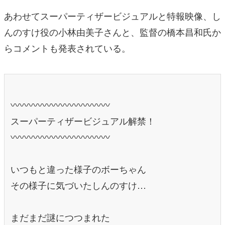
あわせてスーパーティザービジュアルと特報映像、し
んのすけ役の小林由美子さんと、監督の橋本昌和氏か
らコメントも発表されている。
〰〰〰〰〰〰〰〰〰〰〰
スーパーティザービジュアル解禁！
〰〰〰〰〰〰〰〰〰〰〰
いつもと違った様子のボーちゃん
その様子に気づいたしんのすけ…
まだまだ謎につつまれた