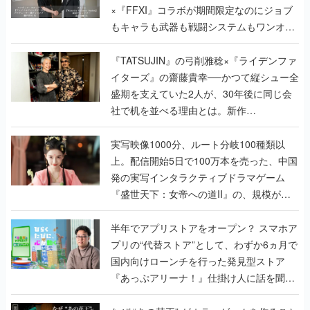
×『FFXI』コラボが期間限定なのにジョブ
もキャラも武器も戦闘システムもワンオフ
で作り込まれた理由を両ディレクターに聞
く
『TATSUJIN』の弓削雅稔×『ライデンファ
イターズ』の齋藤貴幸──かつて縦シュー全
盛期を支えていた2人が、30年後に同じ会
社で机を並べる理由とは。新作
『TATSUJIN EXTREME』で初タッグを組
んだレジェンド2人に訊く開発秘話
実写映像1000分、ルート分岐100種類以
上。配信開始5日で100万本を売った、中国
発の実写インタラクティブドラマゲーム
『盛世天下：女帝への道II』の、規模が違
うこだわりをプロデューサーに聞いた
半年でアプリストアをオープン？ スマホア
プリの“代替ストア”として、わずか6ヵ月で
国内向けローンチを行った発見型ストア
『あっぷアリーナ！』仕掛け人に話を聞い
てみた