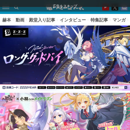
広告をスキップ
赫本
動画
殿堂入り記事
インタビュー
特集記事
マンガ
ピックアップ
電ファミのいま読まれている記事ランキング
アプリセール情報