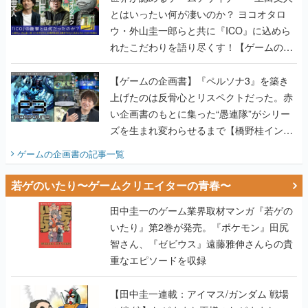
とはいったい何が凄いのか？ ヨコオタロ
ウ・外山圭一郎らと共に『ICO』に込めら
れたこだわりを語り尽くす！【ゲームの企
画書】
【ゲームの企画書】『ペルソナ3』を築き
上げたのは反骨心とリスペクトだった。赤
い企画書のもとに集った“愚連隊”がシリー
ズを生まれ変わらせるまで【橋野桂インタ
ビュー】
ゲームの企画書
の記事一覧
若ゲのいたり〜ゲームクリエイターの青春〜
田中圭一のゲーム業界取材マンガ『若ゲの
いたり』第2巻が発売。『ポケモン』田尻
智さん、『ゼビウス』遠藤雅伸さんらの貴
重なエピソードを収録
【田中圭一連載：アイマス/ガンダム 戦場