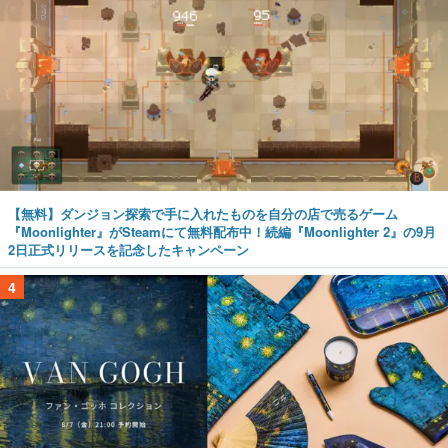
【無料】ダンジョン探索で手に入れたものを自分の店で売るゲーム
『Moonlighter』がSteamにて無料配布中！続編『Moonlighter 2』の9月
2日正式リリースを記念したキャンペーン
4