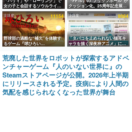
「パリィ」や「ローリング」で
『FF10』の“ブリッツボール”が
女の子と会話するソウルライク
クッション化。25周年記念展
インタビュー
恋愛ゲーム『小早川さんはソウ
「FINAL FANTASY X
注目度
11154
注目度
9064
ルライク』無料公開。返事に失
MUSEUM-幻光の記憶-」のグッ
連載・特集一覧
敗すると「YOU DIED」
ズ情報が一部公開
殿堂入り記事
野球部の過酷な“補欠”を体験す
「タバコを止められない猫耳キ
SNS拡散数が数千以上！ ページビュー数万以上！ などな
ど。多くの人々に読まれた、電ファミ渾身の“殿堂入り”記
るゲーム『球ひろい
ャラを描く深夜枠アニメ」に視
事をまとめました。
Simulator』が「1件」のウィッ
聴者の一部から批判意見。違法
シュリストをもとにチェコ語に
薬物の使用と思しき描写も含め
荒廃した世界をロボットが探索するアドベ
ゲームの企画書
対応しSNSで話題に。『キング
て、BPOが議論を交わす
名作ゲームクリエイターの方々に製作時のエピソードをお
ンチャーゲーム『人のいない世界に』の
ダム・カム』開発元やチェコの
聞きし、ヒットする企画（ゲーム）とは何か？を探ってい
プロ野球選手から称賛の声
きます。
Steamストアページが公開。2026年上半期
赫本
にリリースされる予定。疫病により人間の
この物語を解いてはいけない。『赫本』は、〈試験問題〉
気配を感じられなくなった世界が舞台
の形をした短編ホラー小説集です。
新世代に訊く
これからのデジタルゲーム市場を担う若きクリエイター達
の姿を追い、彼らのルーツと情熱を探っていきます。
ゲーム世代の作家たち
ゲームに多大な影響を受けた作家さんに取材し、ゲームが