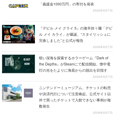
「義援金1000万円」の寄付を発表
2026年8月7日
『デビル メイ クライ 5』の激辛担々麺「デビ
ル メイ カライ」が爆誕。“スタイリッシュに
完食しました”と公式が報告
2026年8月7日
暗い深海を探索するホラーゲーム『Dark of
the Depths』がSteamにて配信開始。懐中電
灯の光をたよりに海底からの脱出を目指す
2026年8月7日
ニンテンドーミュージアム、チケットの転売
や決済代行について注意喚起。公式サイト以
外で買ったチケットで入館できない事例が複
数発生
2026年8月7日