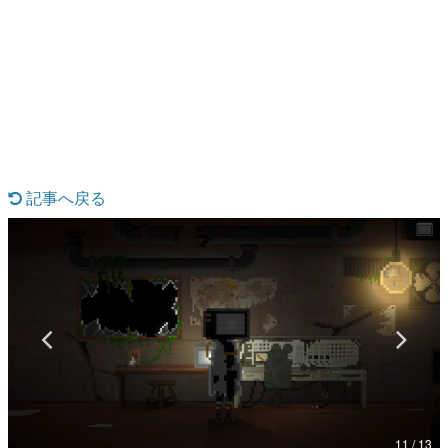
日本のコンテンツ産業やカルチャーに与えた影響を探る企
画です。
日本モバイルゲーム産業史
日本のモバイルゲーム史における主要なトピック・タイト
ルを網羅するほか、開発者へのインタビューや識者による
解説を掲載。約20年の歴史が一望できる決定版！
若ゲのいたり〜ゲームクリエイターの青春〜
『うつヌケ』『ペンと箸』等で知られるマンガ家・田中圭
一先生によるゲーム業界レポートマンガです。
記事へ戻る
なんでゲームは面白い？
ゲーム開発者・hamatsu氏がゲームの魅力を画面や操作の
具体的な形から解き明かしていく、硬派で骨太な評論連載
です。
ゲームが変えた日本語
「経験値」「裏技」「ラスボス」… ゲームにまつわる言葉
の起源や用法の変遷を、コンピューター文化史研究家・タ
イニーP氏が徹底調査。
カテゴリ
11 / 13
特集記事