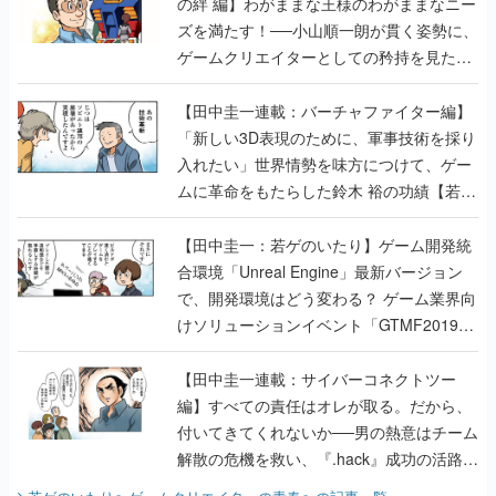
の絆 編】わがままな王様のわがままなニー
ズを満たす！──小山順一朗が貫く姿勢に、
ゲームクリエイターとしての矜持を見た
【若ゲのいたり最終回】
【田中圭一連載：バーチャファイター編】
「新しい3D表現のために、軍事技術を採り
入れたい」世界情勢を味方につけて、ゲー
ムに革命をもたらした鈴木 裕の功績【若ゲ
のいたり】
【田中圭一：若ゲのいたり】ゲーム開発統
合環境「Unreal Engine」最新バージョン
で、開発環境はどう変わる？ ゲーム業界向
けソリューションイベント「GTMF2019」
に行って、より理解を深めよう【PR】
【田中圭一連載：サイバーコネクトツー
編】すべての責任はオレが取る。だから、
付いてきてくれないか──男の熱意はチーム
解散の危機を救い、『.hack』成功の活路を
開く。業界の快男児・松山 洋に流れる血は