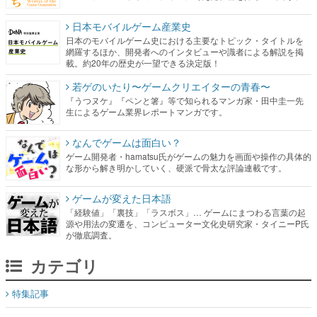
日本モバイルゲーム産業史
日本のモバイルゲーム史における主要なトピック・タイトルを
網羅するほか、開発者へのインタビューや識者による解説を掲
載。約20年の歴史が一望できる決定版！
若ゲのいたり〜ゲームクリエイターの青春〜
『うつヌケ』『ペンと箸』等で知られるマンガ家・田中圭一先
生によるゲーム業界レポートマンガです。
なんでゲームは面白い？
ゲーム開発者・hamatsu氏がゲームの魅力を画面や操作の具体的
な形から解き明かしていく、硬派で骨太な評論連載です。
ゲームが変えた日本語
「経験値」「裏技」「ラスボス」… ゲームにまつわる言葉の起
源や用法の変遷を、コンピューター文化史研究家・タイニーP氏
が徹底調査。
カテゴリ
特集記事