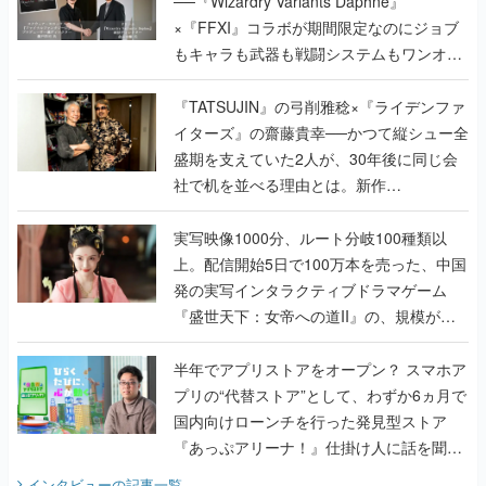
──『Wizardry Variants Daphne』
×『FFXI』コラボが期間限定なのにジョブ
もキャラも武器も戦闘システムもワンオフ
で作り込まれた理由を両ディレクターに聞
く
『TATSUJIN』の弓削雅稔×『ライデンファ
イターズ』の齋藤貴幸──かつて縦シュー全
盛期を支えていた2人が、30年後に同じ会
社で机を並べる理由とは。新作
『TATSUJIN EXTREME』で初タッグを組
んだレジェンド2人に訊く開発秘話
実写映像1000分、ルート分岐100種類以
上。配信開始5日で100万本を売った、中国
発の実写インタラクティブドラマゲーム
『盛世天下：女帝への道II』の、規模が違
うこだわりをプロデューサーに聞いた
半年でアプリストアをオープン？ スマホア
プリの“代替ストア”として、わずか6ヵ月で
国内向けローンチを行った発見型ストア
『あっぷアリーナ！』仕掛け人に話を聞い
てみた
インタビュー
の記事一覧