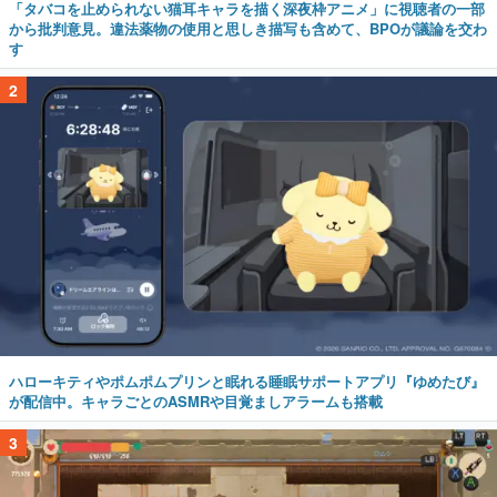
「タバコを止められない猫耳キャラを描く深夜枠アニメ」に視聴者の一部
から批判意見。違法薬物の使用と思しき描写も含めて、BPOが議論を交わ
す
2
ハローキティやポムポムプリンと眠れる睡眠サポートアプリ『ゆめたび』
が配信中。キャラごとのASMRや目覚ましアラームも搭載
3