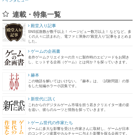
連載・特集一覧
殿堂入り記事
SNS拡散数が数千以上！ ページビュー数万以上！ などなど。多
くの人々に読まれた、電ファミ渾身の“殿堂入り”記事をまとめま
した。
ゲームの企画書
名作ゲームクリエイターの方々に製作時のエピソードをお聞き
し、ヒットする企画（ゲーム）とは何か？を探っていきます。
赫本
この物語を解いてはいけない。『赫本』は、〈試験問題〉の形
をした短編ホラー小説集です。
新世代に訊く
これからのデジタルゲーム市場を担う若きクリエイター達の姿
を追い、彼らのルーツと情熱を探っていきます。
ゲーム世代の作家たち
ゲームに多大な影響を受けた作家さんに取材し、ゲームが日本
のコンテンツ産業やカルチャーに与えた影響を探る企画です。