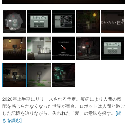
マンガ
女性向け
アプリレビュー
その他
電ファミニコゲーマーとは？
運営：株式会社マレ
2026年上半期にリリースされる予定。疫病により人間の気
配を感じられなくなった世界が舞台。ロボットは人間と過ご
した記憶を辿りながら、失われた「愛」の意味を探す...
[続
きを読む]