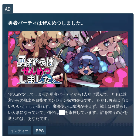
AD
勇者パーティはぜんめつしました。
“ぜんめつ”してしまった勇者パーティから1人だけ選んで、ともに迷
宮からの脱出を目指すダンジョン探索RPGです。 ただし勇者は「は
い/いいえ」しか喋れず、魔法使いは魔法が使えず、戦士は可愛らし
い人形になっていて、僧侶は██を崇拝しています。誰を救うのかを
選ぶのは、あなたです。
インディー
RPG