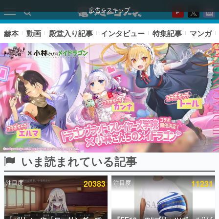
広告をスキップ
赫本
動画
殿堂入り記事
インタビュー
特集記事
マンガ
いま読まれている記事
ピックアップ
注目度
20383
注目度
11231
電ファミのいま読まれている記事ランキング
アプリセール情報