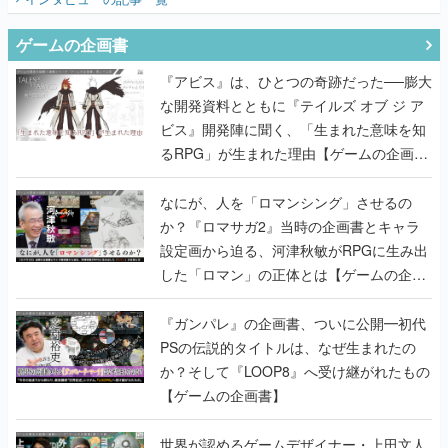
ゲームの企画書
『アビス』は、ひとつの奇跡だった──膨大
な開発資料とともに『テイルズ オブ ジ ア
ビス』開発陣に聞く、「生まれた意味を知
るRPG」が生まれた理由【ゲームの企画
書】
なにが、人を「ロマンシング」させるの
か？『ロマサガ2』当時の企画書とキャラ
設定画から迫る、河津秋敏がRPGに生み出
した「ロマン」の正体とは【ゲームの企画
書】
『ガンパレ』の企画書、ついに公開━初代
PSの伝説的タイトルは、なぜ生まれたの
か？そして『LOOP8』へ受け継がれたもの
【ゲームの企画書】
世界が認めるゲームデザイナー・上田文人