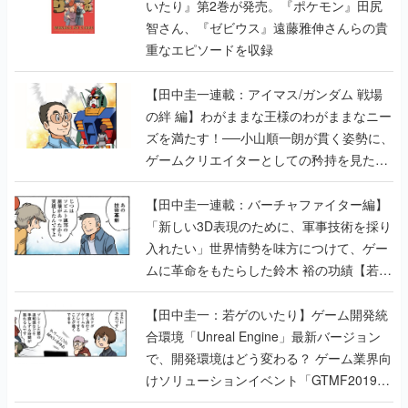
いたり』第2巻が発売。『ポケモン』田尻
智さん、『ゼビウス』遠藤雅伸さんらの貴
重なエピソードを収録
【田中圭一連載：アイマス/ガンダム 戦場
の絆 編】わがままな王様のわがままなニー
ズを満たす！──小山順一朗が貫く姿勢に、
ゲームクリエイターとしての矜持を見た
【若ゲのいたり最終回】
【田中圭一連載：バーチャファイター編】
「新しい3D表現のために、軍事技術を採り
入れたい」世界情勢を味方につけて、ゲー
ムに革命をもたらした鈴木 裕の功績【若ゲ
のいたり】
【田中圭一：若ゲのいたり】ゲーム開発統
合環境「Unreal Engine」最新バージョン
で、開発環境はどう変わる？ ゲーム業界向
けソリューションイベント「GTMF2019」
に行って、より理解を深めよう【PR】