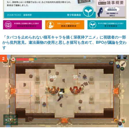
「タバコを止められない猫耳キャラを描く深夜枠アニメ」に視聴者の一部
から批判意見。違法薬物の使用と思しき描写も含めて、BPOが議論を交わ
す
2