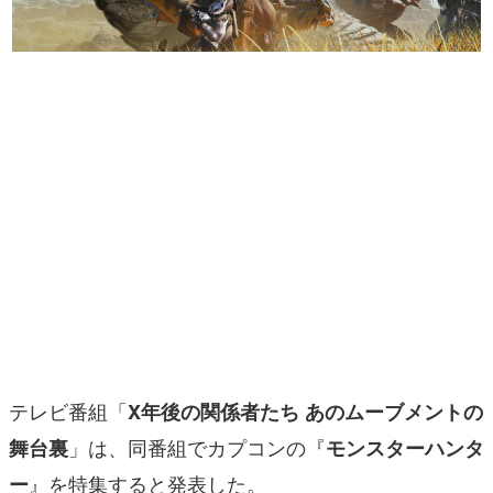
マンガ
女性向け
アプリレビュー
その他
電ファミニコゲーマーとは？
運営：株式会社マレ
テレビ番組「
X年後の関係者たち あのムーブメントの
」は、同番組でカプコンの『
舞台裏
モンスターハンタ
』を特集すると発表した。
ー