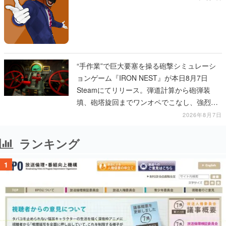
“手作業”で巨大要塞を操る砲撃シミュレーシ
ョンゲーム『IRON NEST』が本日8月7日
Steamにてリリース。弾道計算から砲弾装
填、砲塔旋回までワンオペでこなし、強烈な
一撃をブチかませるロマンある作品
2026年8月7日
ランキング
1