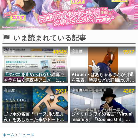
インタビュー
連載・特集一覧
殿堂入り記事
いま読まれている記事
SNS拡散数が数千以上！ ページビュー数万以上！ などな
ど。多くの人々に読まれた、電ファミ渾身の“殿堂入り”記
事をまとめました。
注目度
40645
注目度
9977
ゲームの企画書
名作ゲームクリエイターの方々に製作時のエピソードをお
聞きし、ヒットする企画（ゲーム）とは何か？を探ってい
「タバコを止められない猫耳キ
VTuber・ばあちゃるさんが引退
きます。
ャラを描く深夜枠アニメ」に視
を発表。時期などの詳細は8月9
赫本
聴者の一部から批判意見。違法
日15時からの配信で説明
この物語を解いてはいけない。『赫本』は、〈試験問題〉
注目度
7931
注目度
4367
薬物の使用と思しき描写も含め
の形をした短編ホラー小説集です。
て、BPOが議論を交わす
新世代に訊く
ゴッホの名画『ローヌ川の星月
ジャミロクワイの名曲「Virtual
これからのデジタルゲーム市場を担う若きクリエイター達
の姿を追い、彼らのルーツと情熱を探っていきます。
夜』をあしらった傘やトートバ
Insanity」「Cosmic Girl」
ッグなどが登場。8月7日21時よ
「Canned Heat」公式日本語字
り2日間限定で予約販売
幕付きMVがいきなり公開！
ゲーム世代の作家たち
ホーム
ニュース
「SUMMER SONIC 2026」での
ゲームに多大な影響を受けた作家さんに取材し、ゲームが