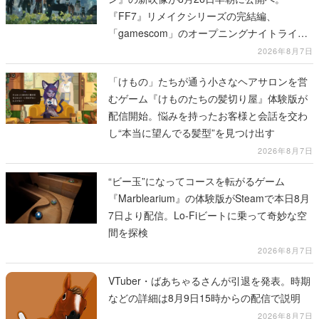
『FF7』リメイクシリーズの完結編、
「gamescom」のオープニングナイトライブ
にてディレクターの浜口直樹氏が登壇する予
2026年8月7日
定
「けもの」たちが通う小さなヘアサロンを営
むゲーム『けものたちの髪切り屋』体験版が
配信開始。悩みを持ったお客様と会話を交わ
し“本当に望んでる髪型”を見つけ出す
2026年8月7日
“ビー玉”になってコースを転がるゲーム
『Marblearium』の体験版がSteamで本日8月
7日より配信。Lo-Fiビートに乗って奇妙な空
間を探検
2026年8月7日
VTuber・ばあちゃるさんが引退を発表。時期
などの詳細は8月9日15時からの配信で説明
2026年8月7日