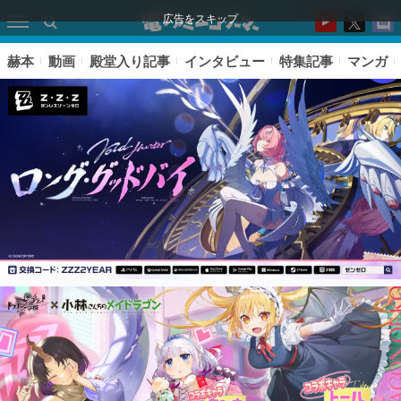
広告をスキップ
赫本
動画
殿堂入り記事
インタビュー
特集記事
マンガ
ピックアップ
電ファミのいま読まれている記事ランキング
アプリセール情報