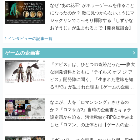
なぜ “あの花王” がホラーゲームを作ること
になったのか？ 敵に見つからないようにマ
ジックリンでこっそり掃除する『しずかな
おそうじ』が生まれるまで【開発座談会】
インタビュー
の記事一覧
ゲームの企画書
『アビス』は、ひとつの奇跡だった──膨大
な開発資料とともに『テイルズ オブ ジ ア
ビス』開発陣に聞く、「生まれた意味を知
るRPG」が生まれた理由【ゲームの企画
書】
なにが、人を「ロマンシング」させるの
か？『ロマサガ2』当時の企画書とキャラ
設定画から迫る、河津秋敏がRPGに生み出
した「ロマン」の正体とは【ゲームの企画
書】
『ガンパレ』の企画書、ついに公開━初代