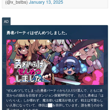
(@x_bstbs)
January 13, 2025
AD
勇者パーティはぜんめつしました。
“ぜんめつ”してしまった勇者パーティから1人だけ選んで、ともに迷
宮からの脱出を目指すダンジョン探索RPGです。 ただし勇者は「は
い/いいえ」しか喋れず、魔法使いは魔法が使えず、戦士は可愛らし
い人形になっていて、僧侶は██を崇拝しています。誰を救うのかを
選ぶのは、あなたです。