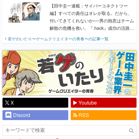
【田中圭一連載：サイバーコネクトツー
編】すべての責任はオレが取る。だから、
付いてきてくれないか──男の熱意はチーム
解散の危機を救い、『.hack』成功の活路を
開く。業界の快男児・松山 洋に流れる血は
若ゲのいたり〜ゲームクリエイターの青春〜
の記事一覧
『少年ジャンプ』色だった【若ゲのいた
り】
X
Youtube
Discord
RSS