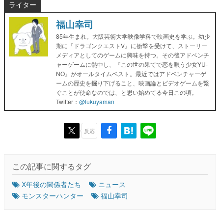
ライター
福山幸司
85年生まれ。大阪芸術大学映像学科で映画史を学ぶ。幼少
期に『ドラゴンクエストV』に衝撃を受けて、ストーリー
メディアとしてのゲームに興味を持つ。その後アドベンチ
ャーゲームに熱中し、『この世の果てで恋を唄う少女YU-
NO』がオールタイムベスト。最近ではアドベンチャーゲ
ームの歴史を掘り下げること、映画論とビデオゲームを繋
ぐことが使命なのでは、と思い始めてる今日この頃。
Twitter：
@fukuyaman
反応
この記事に関するタグ
X年後の関係者たち
ニュース
モンスターハンター
福山幸司