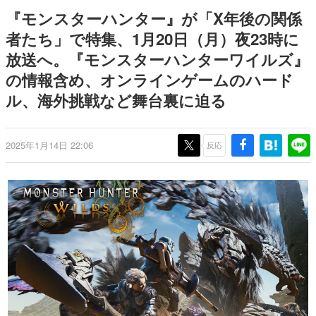
9年ぶりとなる日本公演を記念し
日本のコンテンツ産業やカルチャーに与えた影響を探る企
『モンスターハンター』が「X年後の関係
て
画です。
者たち」で特集、1月20日（月）夜23時に
日本モバイルゲーム産業史
放送へ。『モンスターハンターワイルズ』
日本のモバイルゲーム史における主要なトピック・タイト
ルを網羅するほか、開発者へのインタビューや識者による
の情報含め、オンラインゲームのハード
解説を掲載。約20年の歴史が一望できる決定版！
ル、海外挑戦など舞台裏に迫る
若ゲのいたり〜ゲームクリエイターの青春〜
『うつヌケ』『ペンと箸』等で知られるマンガ家・田中圭
一先生によるゲーム業界レポートマンガです。
2025年1月14日 22:06
反応
なんでゲームは面白い？
ゲーム開発者・hamatsu氏がゲームの魅力を画面や操作の
具体的な形から解き明かしていく、硬派で骨太な評論連載
です。
ゲームが変えた日本語
「経験値」「裏技」「ラスボス」… ゲームにまつわる言葉
の起源や用法の変遷を、コンピューター文化史研究家・タ
イニーP氏が徹底調査。
カテゴリ
特集記事