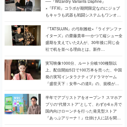
──『Wizardry Variants Daphne』
×『FFXI』コラボが期間限定なのにジョブ
もキャラも武器も戦闘システムもワンオフ
で作り込まれた理由を両ディレクターに聞
く
『TATSUJIN』の弓削雅稔×『ライデンファ
イターズ』の齋藤貴幸──かつて縦シュー全
盛期を支えていた2人が、30年後に同じ会
社で机を並べる理由とは。新作
『TATSUJIN EXTREME』で初タッグを組
んだレジェンド2人に訊く開発秘話
実写映像1000分、ルート分岐100種類以
上。配信開始5日で100万本を売った、中国
発の実写インタラクティブドラマゲーム
『盛世天下：女帝への道II』の、規模が違
うこだわりをプロデューサーに聞いた
半年でアプリストアをオープン？ スマホア
プリの“代替ストア”として、わずか6ヵ月で
国内向けローンチを行った発見型ストア
『あっぷアリーナ！』仕掛け人に話を聞い
てみた