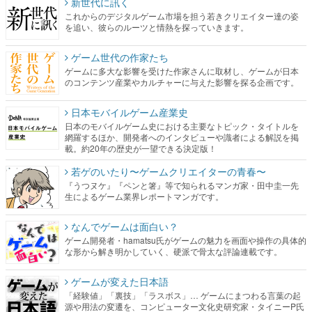
新世代に訊く
これからのデジタルゲーム市場を担う若きクリエイター達の姿
を追い、彼らのルーツと情熱を探っていきます。
ゲーム世代の作家たち
ゲームに多大な影響を受けた作家さんに取材し、ゲームが日本
のコンテンツ産業やカルチャーに与えた影響を探る企画です。
日本モバイルゲーム産業史
日本のモバイルゲーム史における主要なトピック・タイトルを
網羅するほか、開発者へのインタビューや識者による解説を掲
載。約20年の歴史が一望できる決定版！
若ゲのいたり〜ゲームクリエイターの青春〜
『うつヌケ』『ペンと箸』等で知られるマンガ家・田中圭一先
生によるゲーム業界レポートマンガです。
なんでゲームは面白い？
ゲーム開発者・hamatsu氏がゲームの魅力を画面や操作の具体的
な形から解き明かしていく、硬派で骨太な評論連載です。
ゲームが変えた日本語
「経験値」「裏技」「ラスボス」… ゲームにまつわる言葉の起
源や用法の変遷を、コンピューター文化史研究家・タイニーP氏