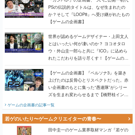
PSの伝説的タイトルは、なぜ生まれたの
か？そして『LOOP8』へ受け継がれたもの
【ゲームの企画書】
世界が認めるゲームデザイナー・上田文人
とはいったい何が凄いのか？ ヨコオタロ
ウ・外山圭一郎らと共に『ICO』に込めら
れたこだわりを語り尽くす！【ゲームの企
画書】
【ゲームの企画書】『ペルソナ3』を築き
上げたのは反骨心とリスペクトだった。赤
い企画書のもとに集った“愚連隊”がシリー
ズを生まれ変わらせるまで【橋野桂インタ
ビュー】
ゲームの企画書
の記事一覧
若ゲのいたり〜ゲームクリエイターの青春〜
田中圭一のゲーム業界取材マンガ『若ゲの