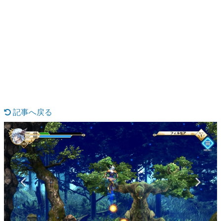
日本のコンテンツ産業やカルチャーに与えた影響を探る企
画です。
日本モバイルゲーム産業史
日本のモバイルゲーム史における主要なトピック・タイト
ルを網羅するほか、開発者へのインタビューや識者による
解説を掲載。約20年の歴史が一望できる決定版！
若ゲのいたり〜ゲームクリエイターの青春〜
『うつヌケ』『ペンと箸』等で知られるマンガ家・田中圭
一先生によるゲーム業界レポートマンガです。
記事へ戻る
なんでゲームは面白い？
ゲーム開発者・hamatsu氏がゲームの魅力を画面や操作の
具体的な形から解き明かしていく、硬派で骨太な評論連載
です。
ゲームが変えた日本語
「経験値」「裏技」「ラスボス」… ゲームにまつわる言葉
の起源や用法の変遷を、コンピューター文化史研究家・タ
イニーP氏が徹底調査。
カテゴリ
特集記事