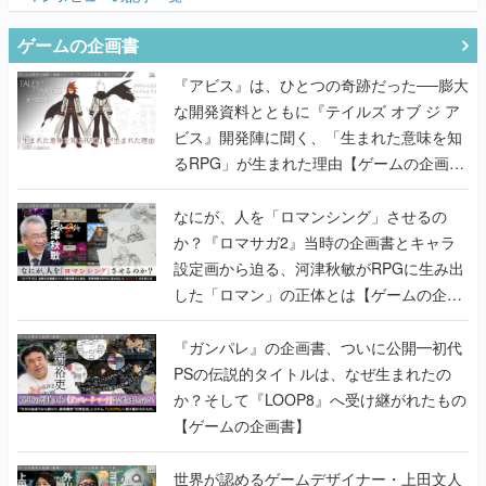
ゲームの企画書
『アビス』は、ひとつの奇跡だった──膨大
な開発資料とともに『テイルズ オブ ジ ア
ビス』開発陣に聞く、「生まれた意味を知
るRPG」が生まれた理由【ゲームの企画
書】
なにが、人を「ロマンシング」させるの
か？『ロマサガ2』当時の企画書とキャラ
設定画から迫る、河津秋敏がRPGに生み出
した「ロマン」の正体とは【ゲームの企画
書】
『ガンパレ』の企画書、ついに公開━初代
PSの伝説的タイトルは、なぜ生まれたの
か？そして『LOOP8』へ受け継がれたもの
【ゲームの企画書】
世界が認めるゲームデザイナー・上田文人