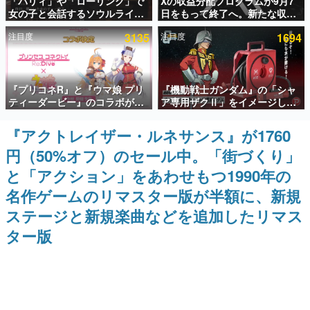
「パリィ」や「ローリング」で
Xの収益分配プログラムが9月7
女の子と会話するソウルライク
日をもって終了へ。新たな収益
インタビュー
恋愛ゲーム『小早川さんはソウ
化制度「Original Content
注目度
3135
注目度
1694
ルライク』無料公開。返事に失
Rewards Program」を発表
連載・特集一覧
敗すると「YOU DIED」
殿堂入り記事
『プリコネR』と『ウマ娘 プリ
『機動戦士ガンダム』の「シャ
SNS拡散数が数千以上！ ページビュー数万以上！ などな
ど。多くの人々に読まれた、電ファミ渾身の“殿堂入り”記
ティーダービー』のコラボが決
ア専用ザクⅡ」をイメージした
事をまとめました。
定！“最大170連無料”の8.5周年
散水ホースリールが予約開始。
キャンペーンなども発表
本体にはシャアのパーソナルマ
『アクトレイザー・ルネサンス』が1760
ゲームの企画書
ークやジオン公国軍のエンブレ
名作ゲームクリエイターの方々に製作時のエピソードをお
円（50%オフ）のセール中。「街づくり」
ム、型式番号などを配置
聞きし、ヒットする企画（ゲーム）とは何か？を探ってい
きます。
と「アクション」をあわせもつ1990年の
赫本
名作ゲームのリマスター版が半額に、新規
この物語を解いてはいけない。『赫本』は、〈試験問題〉
ステージと新規楽曲などを追加したリマス
の形をした短編ホラー小説集です。
ター版
新世代に訊く
これからのデジタルゲーム市場を担う若きクリエイター達
の姿を追い、彼らのルーツと情熱を探っていきます。
ゲーム世代の作家たち
ゲームに多大な影響を受けた作家さんに取材し、ゲームが