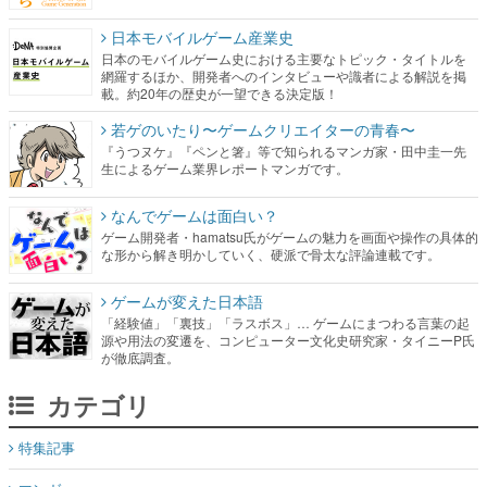
日本モバイルゲーム産業史
日本のモバイルゲーム史における主要なトピック・タイトルを
網羅するほか、開発者へのインタビューや識者による解説を掲
載。約20年の歴史が一望できる決定版！
若ゲのいたり〜ゲームクリエイターの青春〜
『うつヌケ』『ペンと箸』等で知られるマンガ家・田中圭一先
生によるゲーム業界レポートマンガです。
なんでゲームは面白い？
ゲーム開発者・hamatsu氏がゲームの魅力を画面や操作の具体的
な形から解き明かしていく、硬派で骨太な評論連載です。
ゲームが変えた日本語
「経験値」「裏技」「ラスボス」… ゲームにまつわる言葉の起
源や用法の変遷を、コンピューター文化史研究家・タイニーP氏
が徹底調査。
カテゴリ
特集記事