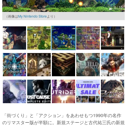
3 / 15
マンガ
（画像は
My Nintendo Store
より）
女性向け
アプリレビュー
その他
電ファミニコゲーマーとは？
運営：株式会社マレ
「街づくり」と「アクション」をあわせもつ1990年の名作
のリマスター版が半額に。新規ステージと古代祐三氏の新規