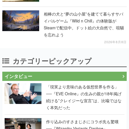
相棒の犬と“夢の山小屋”を建てて暮らすサバ
イバルゲーム『Wild n Chill』の体験版が
Steamで配信中。ドット絵の大自然で、喧騒
を忘れよう
2026年8月8日
カテゴリーピックアップ
インタビュー
「現実より意味のある仮想世界を作る」
──『EVE Online』の生みの親が18年掲げ
続ける”クレイジーな宣言”は、比喩ではな
く本気だった
作り込みのすさまじさにコラボ先も驚嘆
──『Wizardry Variants Daphne』