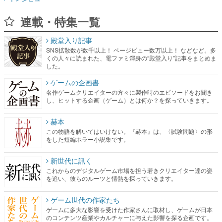
連載・特集一覧
殿堂入り記事
SNS拡散数が数千以上！ ページビュー数万以上！ などなど。多
くの人々に読まれた、電ファミ渾身の“殿堂入り”記事をまとめま
した。
ゲームの企画書
名作ゲームクリエイターの方々に製作時のエピソードをお聞き
し、ヒットする企画（ゲーム）とは何か？を探っていきます。
赫本
この物語を解いてはいけない。『赫本』は、〈試験問題〉の形
をした短編ホラー小説集です。
新世代に訊く
これからのデジタルゲーム市場を担う若きクリエイター達の姿
を追い、彼らのルーツと情熱を探っていきます。
ゲーム世代の作家たち
ゲームに多大な影響を受けた作家さんに取材し、ゲームが日本
のコンテンツ産業やカルチャーに与えた影響を探る企画です。