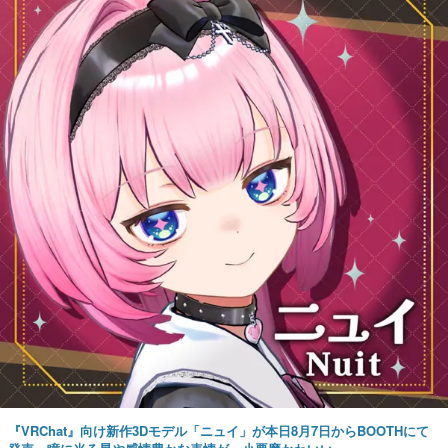
『VRChat』向け新作3Dモデル「ニュイ」が本日8月7日からBOOTHにて