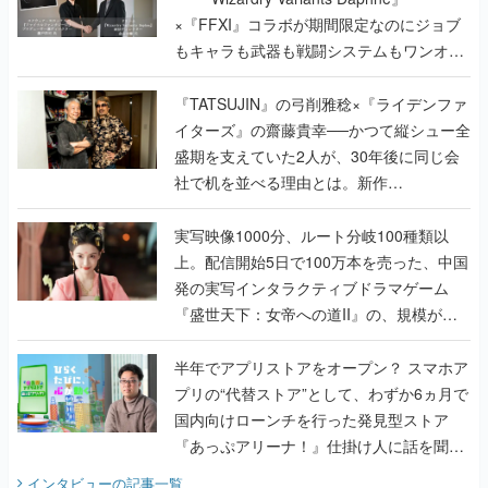
×『FFXI』コラボが期間限定なのにジョブ
もキャラも武器も戦闘システムもワンオフ
で作り込まれた理由を両ディレクターに聞
く
『TATSUJIN』の弓削雅稔×『ライデンファ
イターズ』の齋藤貴幸──かつて縦シュー全
盛期を支えていた2人が、30年後に同じ会
社で机を並べる理由とは。新作
『TATSUJIN EXTREME』で初タッグを組
んだレジェンド2人に訊く開発秘話
実写映像1000分、ルート分岐100種類以
上。配信開始5日で100万本を売った、中国
発の実写インタラクティブドラマゲーム
『盛世天下：女帝への道II』の、規模が違
うこだわりをプロデューサーに聞いた
半年でアプリストアをオープン？ スマホア
プリの“代替ストア”として、わずか6ヵ月で
国内向けローンチを行った発見型ストア
『あっぷアリーナ！』仕掛け人に話を聞い
てみた
インタビュー
の記事一覧