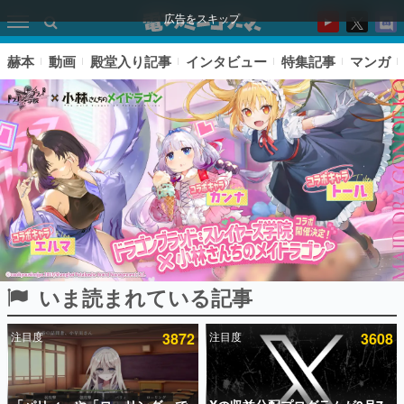
広告をスキップ
赫本
動画
殿堂入り記事
インタビュー
特集記事
マンガ
いま読まれている記事
ピックアップ
注目度
3872
注目度
3608
電ファミのいま読まれている記事ランキング
アプリセール情報