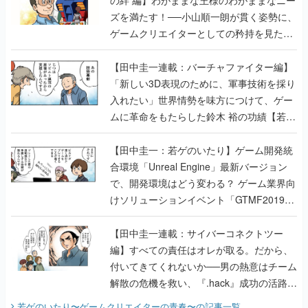
ズを満たす！──小山順一朗が貫く姿勢に、
ゲームクリエイターとしての矜持を見た
【若ゲのいたり最終回】
【田中圭一連載：バーチャファイター編】
「新しい3D表現のために、軍事技術を採り
入れたい」世界情勢を味方につけて、ゲー
ムに革命をもたらした鈴木 裕の功績【若ゲ
のいたり】
【田中圭一：若ゲのいたり】ゲーム開発統
合環境「Unreal Engine」最新バージョン
で、開発環境はどう変わる？ ゲーム業界向
けソリューションイベント「GTMF2019」
に行って、より理解を深めよう【PR】
【田中圭一連載：サイバーコネクトツー
編】すべての責任はオレが取る。だから、
付いてきてくれないか──男の熱意はチーム
解散の危機を救い、『.hack』成功の活路を
開く。業界の快男児・松山 洋に流れる血は
若ゲのいたり〜ゲームクリエイターの青春〜
の記事一覧