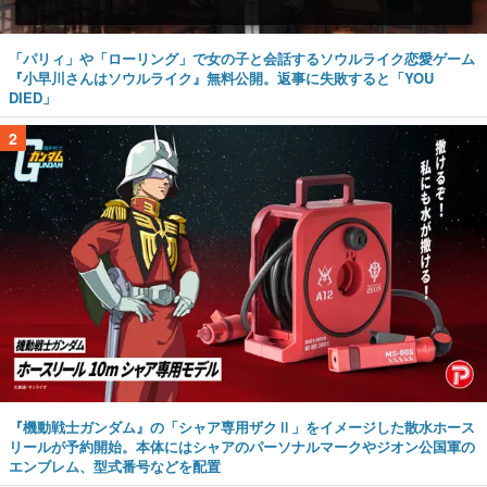
「パリィ」や「ローリング」で女の子と会話するソウルライク恋愛ゲーム
『小早川さんはソウルライク』無料公開。返事に失敗すると「YOU
DIED」
2
『機動戦士ガンダム』の「シャア専用ザクⅡ」をイメージした散水ホース
リールが予約開始。本体にはシャアのパーソナルマークやジオン公国軍の
エンブレム、型式番号などを配置