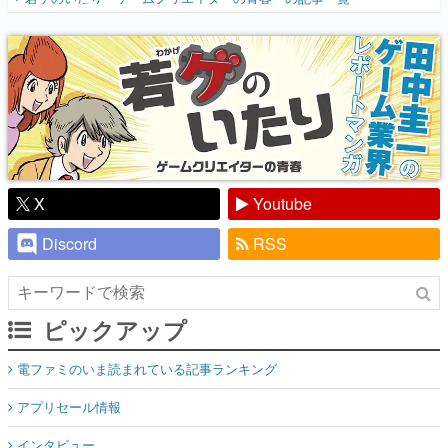
『少年ジャンプ』色だった【若ゲのいた
り】
X
Youtube
Discord
RSS
ピックアップ
電ファミのいま読まれている記事ランキング
アプリセール情報
インタビュー