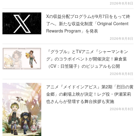
2026年8月8日
Xの収益分配プログラムが9月7日をもって終
了へ。新たな収益化制度「Original Content
Rewards Program」を発表
2026年8月8日
『グラブル』とTVアニメ『シャーマンキン
グ』のコラボイベントが開催決定！麻倉葉
（CV：日笠陽子）のビジュアルも公開
2026年8月8日
アニメ『メイドインアビス』第2期「烈日の黄
金郷」の劇場上映が決定！レグ役・伊瀬茉莉
也さんらが登壇する舞台挨拶も実施
2026年8月8日