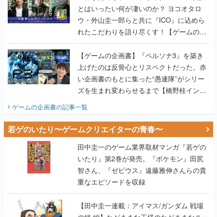
とはいったい何が凄いのか？ ヨコオタロ
ウ・外山圭一郎らと共に『ICO』に込めら
れたこだわりを語り尽くす！【ゲームの企
画書】
【ゲームの企画書】『ペルソナ3』を築き
上げたのは反骨心とリスペクトだった。赤
い企画書のもとに集った“愚連隊”がシリー
ズを生まれ変わらせるまで【橋野桂インタ
ビュー】
ゲームの企画書
の記事一覧
若ゲのいたり〜ゲームクリエイターの青春〜
田中圭一のゲーム業界取材マンガ『若ゲの
いたり』第2巻が発売。『ポケモン』田尻
智さん、『ゼビウス』遠藤雅伸さんらの貴
重なエピソードを収録
【田中圭一連載：アイマス/ガンダム 戦場
の絆 編】わがままな王様のわがままなニー