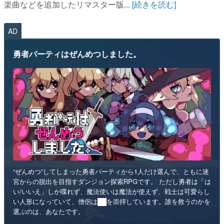
楽曲などを追加したリマスター版...
[続きを読む]
AD
勇者パーティはぜんめつしました。
“ぜんめつ”してしまった勇者パーティから1人だけ選んで、ともに迷
宮からの脱出を目指すダンジョン探索RPGです。 ただし勇者は「は
い/いいえ」しか喋れず、魔法使いは魔法が使えず、戦士は可愛らし
い人形になっていて、僧侶は██を崇拝しています。誰を救うのかを
選ぶのは、あなたです。