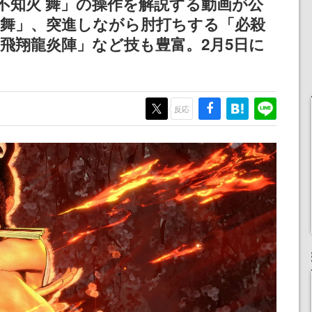
不知火 舞」の操作を解説する動画が公
炎舞」、突進しながら肘打ちする「必殺
飛翔龍炎陣」など技も豊富。2月5日に
反応