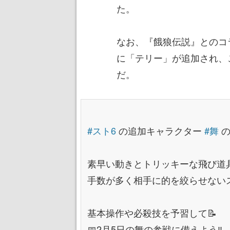
た。
なお、『餓狼伝説』とのコラ
に「テリー」が追加され、
だ。
#スト6
の追加キャラクター
#舞
の
素早い動きとトリッキーな飛び道具
手数が多く相手に的を絞らせないス
基本操作や必殺技を予習して📝
📅2月5日の舞の参戦に備えよう‼