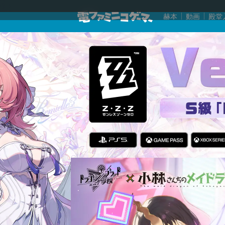
赫本
動画
殿堂