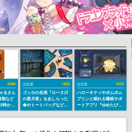
2486
1826
1023
注目度
注目度
ちゃるさん
ゴッホの名画『ローヌ川
ハローキティやポムポム
時期など
の星月夜』をあしらった
プリンと眠れる睡眠サポ
15時から
傘やトートバッグなどが
ートアプリ『ゆめたび』
登場。8月7日21時より2
が配信中。キャラごとの
日間限定で予約販売
ASMRや目覚ましアラー
ムも搭載