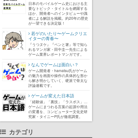
日本のモバイルゲーム史における主
要なトピック・タイトルを網羅する
ほか、開発者へのインタビューや識
者による解説を掲載。約20年の歴史
が一望できる決定版！
若ゲのいたり〜ゲームクリエ
イターの青春〜
『うつヌケ』『ペンと箸』等で知ら
れるマンガ家・田中圭一先生による
ゲーム業界レポートマンガです。
なんでゲームは面白い？
ゲーム開発者・hamatsu氏がゲーム
の魅力を画面や操作の具体的な形か
ら解き明かしていく、硬派で骨太な
評論連載です。
ゲームが変えた日本語
「経験値」「裏技」「ラスボス」…
ゲームにまつわる言葉の起源や用法
の変遷を、コンピューター文化史研
究家・タイニーP氏が徹底調査。
カテゴリ