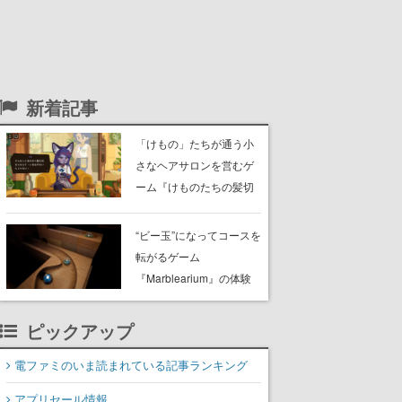
新着記事
「けもの」たちが通う小
さなヘアサロンを営むゲ
ーム『けものたちの髪切
り屋』体験版が配信開
始。悩みを持ったお客様
“ビー玉”になってコースを
と会話を交わし“本当に望
転がるゲーム
んでる髪型”を見つけ出す
『Marblearium』の体験
版がSteamで本日8月7日
より配信。Lo-Fiビートに
ピックアップ
乗って奇妙な空間を探検
電ファミのいま読まれている記事ランキング
アプリセール情報