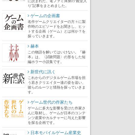
に読まれた、電ファミ渾身の“殿堂入
り”記事をまとめました。
ゲームの企画書
名作ゲームクリエイターの方々に製
作時のエピソードをお聞きし、ヒッ
トする企画（ゲーム）とは何か？を
探っていきます。
赫本
この物語を解いてはいけない。『赫
本』は、〈試験問題〉の形をした短
編ホラー小説集です。
新世代に訊く
これからのデジタルゲーム市場を担
う若きクリエイター達の姿を追い、
彼らのルーツと情熱を探っていきま
す。
ゲーム世代の作家たち
ゲームに多大な影響を受けた作家さ
んに取材し、ゲームが日本のコンテ
ンツ産業やカルチャーに与えた影響
を探る企画です。
日本モバイルゲーム産業史