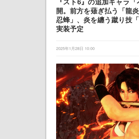
『スト6』の追加キャラ「
開。前方を薙ぎ払う「龍
忍蜂」、炎を纏う蹴り技「
実装予定
2025年1月28日 10:00