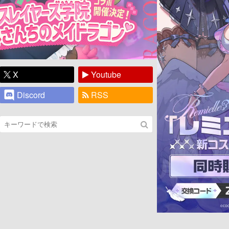
X
Youtube
Discord
RSS