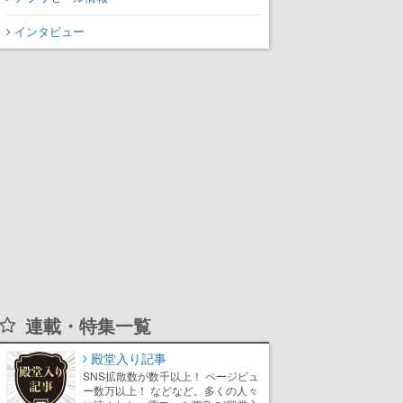
インタビュー
連載・特集一覧
殿堂入り記事
SNS拡散数が数千以上！ ページビュ
ー数万以上！ などなど。多くの人々