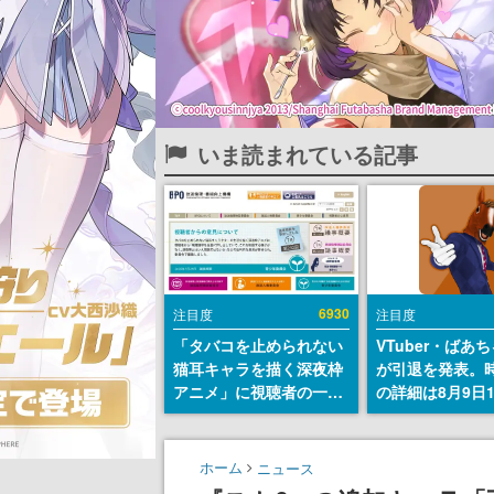
いま読まれている記事
6930
注目度
注目度
「タバコを止められない
VTuber・ばあ
猫耳キャラを描く深夜枠
が引退を発表。
アニメ」に視聴者の一部
の詳細は8月9日
から批判意見。違法薬物
の配信で説明
の使用と思しき描写も含
めて、BPOが議論を交わ
ホーム
ニュース
す