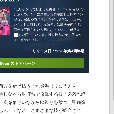
“ぜんめつ”してしまった勇者パーティから1人だ
け選んで、ともに迷宮からの脱出を目指すダン
ジョン探索RPGです。 ただし勇者は「はい/い
いえ」しか喋れず、魔法使いは魔法が使えず、
戦士は可愛らしい人形になっていて、僧侶は
██を崇拝しています。誰を救うのかを選ぶの
は、あなたです。
リリース日：2026年第4四半期
Steamストアページ
前方を薙ぎ払う「龍炎舞（りゅうえん
進しながら肘打ちで攻撃する技「必殺忍蜂
、炎をまといながら膝蹴りを放つ「飛翔龍
じん）」など、さまざまな技が紹介され