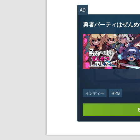
AD
勇者パーティはぜんめ
インディー
RPG