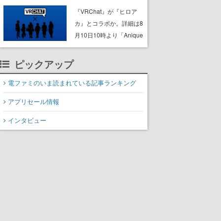
ック”なセールが開催中。
『VRChat』が『ヒロア
作品世界の理解と“啓蒙”を
カ』とコラボか。詳細は8
深められる狩人様必携の
月10日10時より「Anique
一冊
| アニーク」公式Xにて公
開
ピックアップ
電ファミのいま読まれている記事ランキング
アプリセール情報
インタビュー