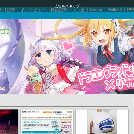
広告をスキップ
入り記事
インタビュー
特集記事
マンガ
Steam
Switch2
PS