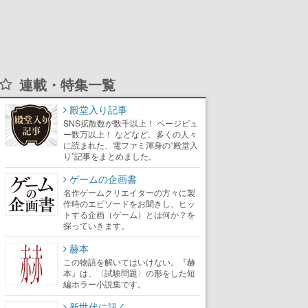
連載・特集一覧
殿堂入り記事
SNS拡散数が数千以上！ ページビュ
ー数万以上！ などなど。多くの人々
に読まれた、電ファミ渾身の“殿堂入
り”記事をまとめました。
ゲームの企画書
名作ゲームクリエイターの方々に製
作時のエピソードをお聞きし、ヒッ
トする企画（ゲーム）とは何か？を
探っていきます。
赫本
この物語を解いてはいけない。『赫
本』は、〈試験問題〉の形をした短
編ホラー小説集です。
新世代に訊く