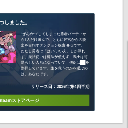
つしました。
“ぜんめつ”してしまった勇者パーティか
ら1人だけ選んで、ともに迷宮からの脱
出を目指すダンジョン探索RPGです。
ただし勇者は「はい/いいえ」しか喋れ
ず、魔法使いは魔法が使えず、戦士は可
愛らしい人形になっていて、僧侶は██を
崇拝しています。誰を救うのかを選ぶの
は、あなたです。
リリース日：2026年第4四半期
Steamストアページ