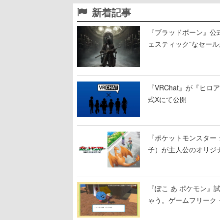
新着記事
『ブラッドボーン』公式ア
ェスティック”なセール
『VRChat』が『ヒロア
式Xにて公開
『ポケットモンスター 
子）が主人公のオリジ
『ぽこ あ ポケモン
ゃう。ゲームフリーク・
公開中