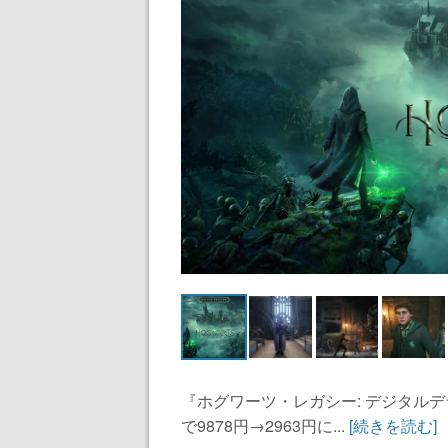
『ホグワーツ・レガシー: デジタルデラッ
で9878円→2963円に...
[続きを読む]