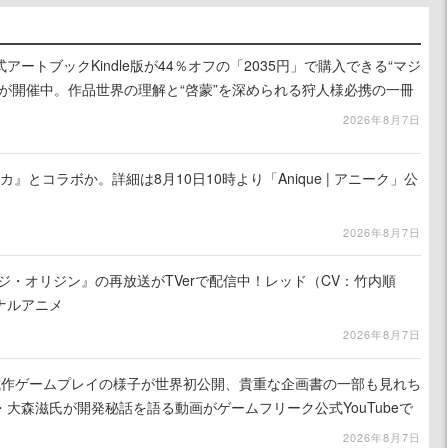
ートブックKindle版が44％オフの「2035円」で購入できる“マジ
が開催中。作品世界の理解と“啓蒙”を深められる狩人様必携の一冊
2026年8月7日
カ』とコラボか。詳細は8月10日10時より「Anique | アニーク」公
2026年8月7日
ジ・オリジン』の再放送がTVerで配信中！レッド（CV：竹内順
ナルアニメ
2026年8月7日
』試作ゲームプレイの様子が世界初公開、貴重な企画書の一部も見れち
大森滋氏が開発秘話を語る動画がゲームフリーク公式YouTubeで
2026年8月7日