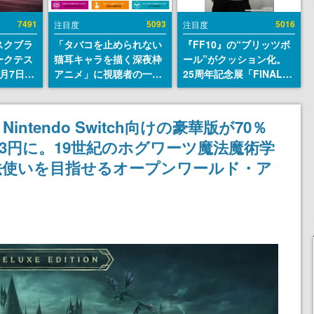
7491
5093
5016
注目度
注目度
スクブラ
「タバコを止められない
『FF10』の“ブリッツボ
ークテス
猫耳キャラを描く深夜枠
ール”がクッション化。
月7日22
アニメ」に視聴者の一部
25周年記念展「FINAL
サイトの
から批判意見。違法薬物
FANTASY X MUSEUM-
確認可
の使用と思しき描写も含
幻光の記憶-」のグッズ情
8月21
めて、BPOが議論を交わ
報が一部公開
tendo Switch向けの豪華版が70％
す
963円に。19世紀のホグワーツ魔法魔術学
法使いを目指せるオープンワールド・ア