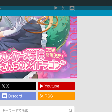
5
X
Youtube
Discord
RSS