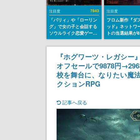
7843
注目度
注目度
「パリィ」や「ローリン
フロム新作『ダ
グ」で女の子と会話する
ッド』ネットワ
ソウルライク恋愛ゲーム
トの当選結果が8
『小早川さんはソウルラ
時に発表。応募
イク』無料公開。返事に
マイページから
失敗すると「YOU
能、テスト実施は
『ホグワーツ・レガシー』Nin
DIED」
日～24日
オフセールで9878円→2
校を舞台に、なりたい魔
クションRPG
記事へ戻る