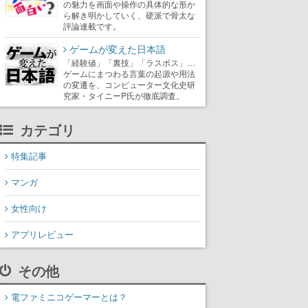
の魅力を画面や操作の具体的な形か
ら解き明かしていく、硬派で骨太な
評論連載です。
ゲームが変えた日本語
「経験値」「裏技」「ラスボス」…
ゲームにまつわる言葉の起源や用法
の変遷を、コンピューター文化史研
究家・タイニーP氏が徹底調査。
カテゴリ
特集記事
マンガ
女性向け
アプリレビュー
その他
電ファミニコゲーマーとは？