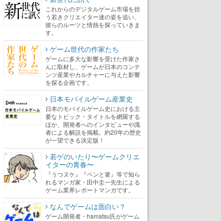
これからのデジタルゲーム市場を担
う若きクリエイター達の姿を追い、
彼らのルーツと情熱を探っていきま
す。
ゲーム世代の作家たち
ゲームに多大な影響を受けた作家さ
んに取材し、ゲームが日本のコンテ
ンツ産業やカルチャーに与えた影響
を探る企画です。
日本モバイルゲーム産業史
日本のモバイルゲーム史における主
要なトピック・タイトルを網羅する
ほか、開発者へのインタビューや識
者による解説を掲載。約20年の歴史
が一望できる決定版！
若ゲのいたり〜ゲームクリエ
イターの青春〜
『うつヌケ』『ペンと箸』等で知ら
れるマンガ家・田中圭一先生による
ゲーム業界レポートマンガです。
なんでゲームは面白い？
ゲーム開発者・hamatsu氏がゲーム