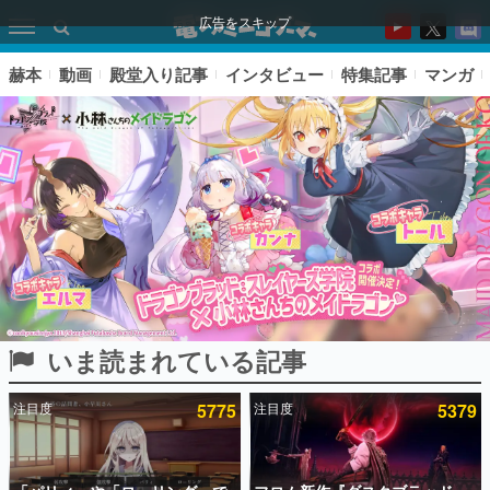
広告をスキップ
赫本
動画
殿堂入り記事
インタビュー
特集記事
マンガ
いま読まれている記事
ピックアップ
注目度
5775
注目度
5379
電ファミのいま読まれている記事ランキング
アプリセール情報