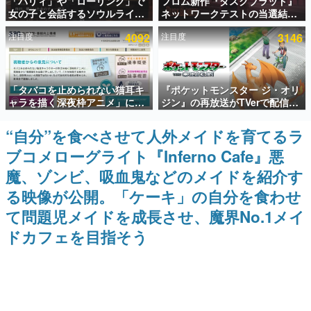
「パリィ」や「ローリング」で
フロム新作『ダスクブラッド』
女の子と会話するソウルライク
ネットワークテストの当選結果
インタビュー
恋愛ゲーム『小早川さんはソウ
が8月7日22時に発表。応募サイ
注目度
4092
注目度
3146
ルライク』無料公開。返事に失
トのマイページから確認可能、
連載・特集一覧
敗すると「YOU DIED」
テスト実施は8月21日～24日
殿堂入り記事
「タバコを止められない猫耳キ
『ポケットモンスター ジ・オリ
SNS拡散数が数千以上！ ページビュー数万以上！ などな
ど。多くの人々に読まれた、電ファミ渾身の“殿堂入り”記
ャラを描く深夜枠アニメ」に視
ジン』の再放送がTVerで配信
事をまとめました。
聴者の一部から批判意見。違法
中！レッド（CV：竹内順子）が
薬物の使用と思しき描写も含め
主人公のオリジナルアニメ
“自分”を食べさせて人外メイドを育てるラ
ゲームの企画書
て、BPOが議論を交わす
名作ゲームクリエイターの方々に製作時のエピソードをお
ブコメローグライト『Inferno Cafe』悪
聞きし、ヒットする企画（ゲーム）とは何か？を探ってい
きます。
魔、ゾンビ、吸血鬼などのメイドを紹介す
赫本
る映像が公開。「ケーキ」の自分を食わせ
この物語を解いてはいけない。『赫本』は、〈試験問題〉
て問題児メイドを成長させ、魔界No.1メイ
の形をした短編ホラー小説集です。
ドカフェを目指そう
新世代に訊く
これからのデジタルゲーム市場を担う若きクリエイター達
の姿を追い、彼らのルーツと情熱を探っていきます。
ゲーム世代の作家たち
ゲームに多大な影響を受けた作家さんに取材し、ゲームが