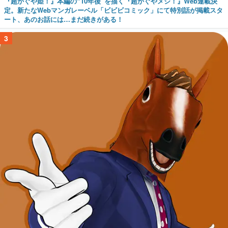
『超かぐや姫！』本編の“10年後”を描く『超かぐやメシ！』Web連載決
定。新たなWebマンガレーベル「ビビビコミック」にて特別話が掲載スタ
ート、あのお話には…まだ続きがある！
3