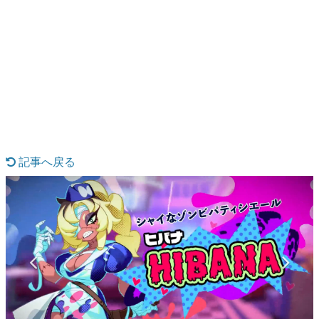
日本のコンテンツ産業やカルチャーに与えた影響を探る企
画です。
日本モバイルゲーム産業史
日本のモバイルゲーム史における主要なトピック・タイト
ルを網羅するほか、開発者へのインタビューや識者による
解説を掲載。約20年の歴史が一望できる決定版！
若ゲのいたり〜ゲームクリエイターの青春〜
『うつヌケ』『ペンと箸』等で知られるマンガ家・田中圭
一先生によるゲーム業界レポートマンガです。
記事へ戻る
なんでゲームは面白い？
ゲーム開発者・hamatsu氏がゲームの魅力を画面や操作の
具体的な形から解き明かしていく、硬派で骨太な評論連載
です。
ゲームが変えた日本語
「経験値」「裏技」「ラスボス」… ゲームにまつわる言葉
の起源や用法の変遷を、コンピューター文化史研究家・タ
イニーP氏が徹底調査。
カテゴリ
特集記事