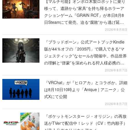
【マルチ可能】オンボロ木製ロボットに乗り
移って、遺跡から“家具”を持ち帰るホラーア
クションゲーム『GRAIN ROT』が本日8月8
日Steamにて発売。迫る“腐敗”から逃げ延
び、持ち帰った家具で基地を再建
2026年8月8日
『ブラッドボーン』公式アートブックKindle
版が44％オフの「2035円」で購入できる“マ
ジェスティック”なセールが開催中。作品世界
の理解と“啓蒙”を深められる狩人様必携の一
冊
2026年8月7日
『VRChat』が『ヒロアカ』とコラボか。詳細
は8月10日10時より「Anique | アニーク」公
式Xにて公開
2026年8月7日
『ポケットモンスター ジ・オリジン』の再放
送がTVerで配信中！レッド（CV：竹内順子）