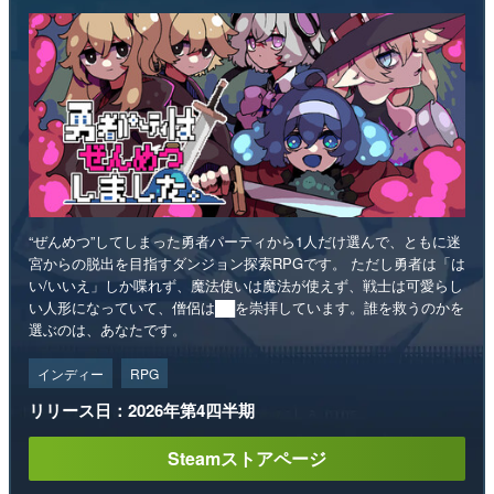
“ぜんめつ”してしまった勇者パーティから1人だけ選んで、ともに迷
宮からの脱出を目指すダンジョン探索RPGです。 ただし勇者は「は
い/いいえ」しか喋れず、魔法使いは魔法が使えず、戦士は可愛らし
い人形になっていて、僧侶は██を崇拝しています。誰を救うのかを
選ぶのは、あなたです。
インディー
RPG
リリース日：2026年第4四半期
Steamストアページ