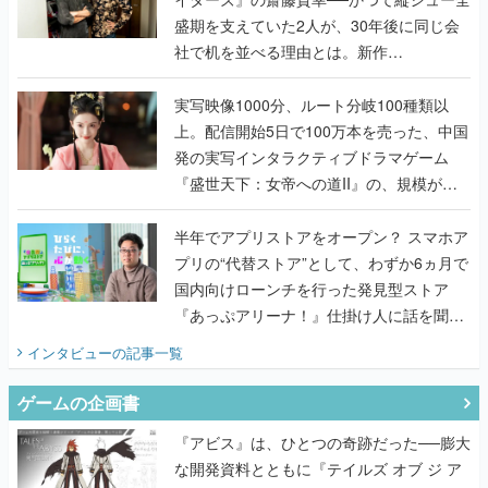
盛期を支えていた2人が、30年後に同じ会
社で机を並べる理由とは。新作
『TATSUJIN EXTREME』で初タッグを組
んだレジェンド2人に訊く開発秘話
実写映像1000分、ルート分岐100種類以
上。配信開始5日で100万本を売った、中国
発の実写インタラクティブドラマゲーム
『盛世天下：女帝への道II』の、規模が違
うこだわりをプロデューサーに聞いた
半年でアプリストアをオープン？ スマホア
プリの“代替ストア”として、わずか6ヵ月で
国内向けローンチを行った発見型ストア
『あっぷアリーナ！』仕掛け人に話を聞い
てみた
インタビュー
の記事一覧
ゲームの企画書
『アビス』は、ひとつの奇跡だった──膨大
な開発資料とともに『テイルズ オブ ジ ア