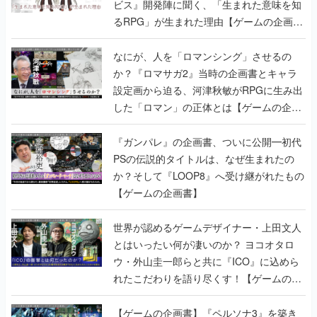
ビス』開発陣に聞く、「生まれた意味を知
るRPG」が生まれた理由【ゲームの企画
書】
なにが、人を「ロマンシング」させるの
か？『ロマサガ2』当時の企画書とキャラ
設定画から迫る、河津秋敏がRPGに生み出
した「ロマン」の正体とは【ゲームの企画
書】
『ガンパレ』の企画書、ついに公開━初代
PSの伝説的タイトルは、なぜ生まれたの
か？そして『LOOP8』へ受け継がれたもの
【ゲームの企画書】
世界が認めるゲームデザイナー・上田文人
とはいったい何が凄いのか？ ヨコオタロ
ウ・外山圭一郎らと共に『ICO』に込めら
れたこだわりを語り尽くす！【ゲームの企
画書】
【ゲームの企画書】『ペルソナ3』を築き