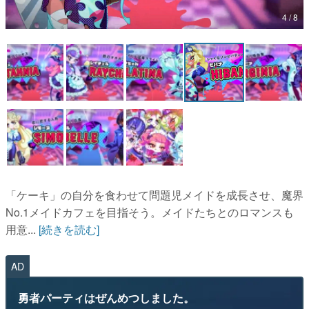
4 / 8
マンガ
女性向け
アプリレビュー
その他
電ファミニコゲーマーとは？
運営：株式会社マレ
「ケーキ」の自分を食わせて問題児メイドを成長させ、魔界
No.1メイドカフェを目指そう。メイドたちとのロマンスも
用意...
[続きを読む]
AD
勇者パーティはぜんめつしました。