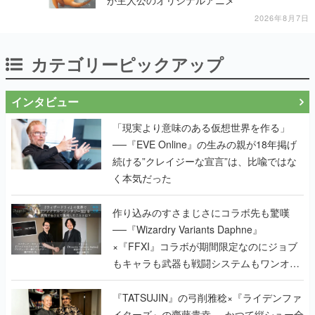
が主人公のオリジナルアニメ
2026年8月7日
カテゴリーピックアップ
インタビュー
「現実より意味のある仮想世界を作る」
──『EVE Online』の生みの親が18年掲げ
続ける”クレイジーな宣言”は、比喩ではな
く本気だった
作り込みのすさまじさにコラボ先も驚嘆
──『Wizardry Variants Daphne』
×『FFXI』コラボが期間限定なのにジョブ
もキャラも武器も戦闘システムもワンオフ
で作り込まれた理由を両ディレクターに聞
く
『TATSUJIN』の弓削雅稔×『ライデンファ
イターズ』の齋藤貴幸──かつて縦シュー全