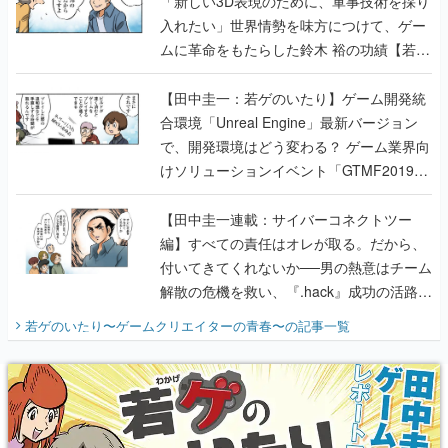
「新しい3D表現のために、軍事技術を採り
入れたい」世界情勢を味方につけて、ゲー
ムに革命をもたらした鈴木 裕の功績【若ゲ
のいたり】
【田中圭一：若ゲのいたり】ゲーム開発統
合環境「Unreal Engine」最新バージョン
で、開発環境はどう変わる？ ゲーム業界向
けソリューションイベント「GTMF2019」
に行って、より理解を深めよう【PR】
【田中圭一連載：サイバーコネクトツー
編】すべての責任はオレが取る。だから、
付いてきてくれないか──男の熱意はチーム
解散の危機を救い、『.hack』成功の活路を
開く。業界の快男児・松山 洋に流れる血は
若ゲのいたり〜ゲームクリエイターの青春〜
の記事一覧
『少年ジャンプ』色だった【若ゲのいた
り】