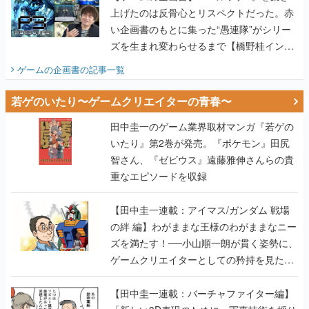
上げたのは反骨心とリスペクトだった。赤
い企画書のもとに集った“愚連隊”がシリー
ズを生まれ変わらせるまで【橋野桂インタ
ビュー】
ゲームの企画書
の記事一覧
若ゲのいたり〜ゲームクリエイターの青春〜
田中圭一のゲーム業界取材マンガ『若ゲの
いたり』第2巻が発売。『ポケモン』田尻
智さん、『ゼビウス』遠藤雅伸さんらの貴
重なエピソードを収録
【田中圭一連載：アイマス/ガンダム 戦場
の絆 編】わがままな王様のわがままなニー
ズを満たす！──小山順一朗が貫く姿勢に、
ゲームクリエイターとしての矜持を見た
【若ゲのいたり最終回】
【田中圭一連載：バーチャファイター編】