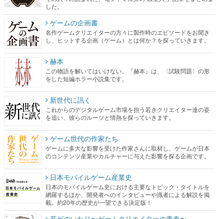
した。
ゲームの企画書
名作ゲームクリエイターの方々に製作時のエピソードをお聞き
し、ヒットする企画（ゲーム）とは何か？を探っていきます。
赫本
この物語を解いてはいけない。『赫本』は、〈試験問題〉の形
をした短編ホラー小説集です。
新世代に訊く
これからのデジタルゲーム市場を担う若きクリエイター達の姿
を追い、彼らのルーツと情熱を探っていきます。
ゲーム世代の作家たち
ゲームに多大な影響を受けた作家さんに取材し、ゲームが日本
のコンテンツ産業やカルチャーに与えた影響を探る企画です。
日本モバイルゲーム産業史
日本のモバイルゲーム史における主要なトピック・タイトルを
網羅するほか、開発者へのインタビューや識者による解説を掲
載。約20年の歴史が一望できる決定版！
若ゲのいたり〜ゲームクリエイターの青春〜