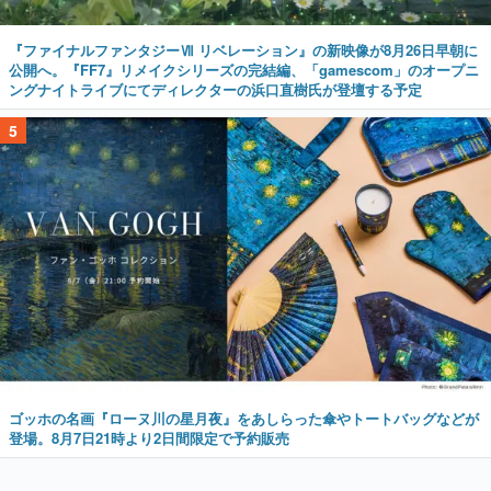
『ファイナルファンタジーⅦ リベレーション』の新映像が8月26日早朝に
公開へ。『FF7』リメイクシリーズの完結編、「gamescom」のオープニ
ングナイトライブにてディレクターの浜口直樹氏が登壇する予定
5
ゴッホの名画『ローヌ川の星月夜』をあしらった傘やトートバッグなどが
登場。8月7日21時より2日間限定で予約販売