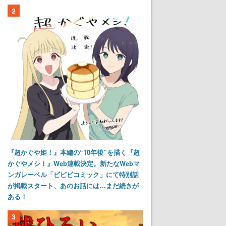
2
『超かぐや姫！』本編の“10年後”を描く『超
かぐやメシ！』Web連載決定。新たなWebマ
ンガレーベル「ビビビコミック」にて特別話
が掲載スタート、あのお話には…まだ続きが
ある！
3