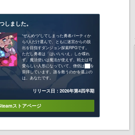
つしました。
“ぜんめつ”してしまった勇者パーティか
ら1人だけ選んで、ともに迷宮からの脱
出を目指すダンジョン探索RPGです。
ただし勇者は「はい/いいえ」しか喋れ
ず、魔法使いは魔法が使えず、戦士は可
愛らしい人形になっていて、僧侶は██を
崇拝しています。誰を救うのかを選ぶの
は、あなたです。
リリース日：2026年第4四半期
Steamストアページ