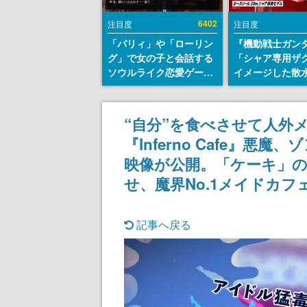
6402
注目度
注目度
「パリィ」や「ローリン
『機動戦士ガン
グ」で女の子と会話する
「シャア専用ザ
ソウルライク恋愛ゲーム
イメージした散
『小早川さんはソウルラ
リールが予約開
イク』無料公開。返事に
にはシャアのパ
失敗すると「YOU
マークやジオン
“自分”を食べさせて人外
DIED」
エンブレム、型
『Inferno Cafe』
どを配置
映像が公開。「ケーキ」
せ、魔界No.1メイドカフ
記事へ戻る