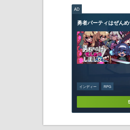
AD
勇者パーティはぜんめ
インディー
RPG