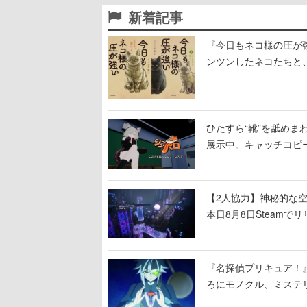
新着記事
『今日もネコ様の圧が
ンツンしたネコたちと
ひたすら“靴”を舐めま
展示中。キャッチコピ
開設され、2026年リ
【2人協力】神秘的な空間でパ
本日8月8日Steam
ームを探索しながら脱
『名探偵プリキュア！
ろにモノクル、ミステ