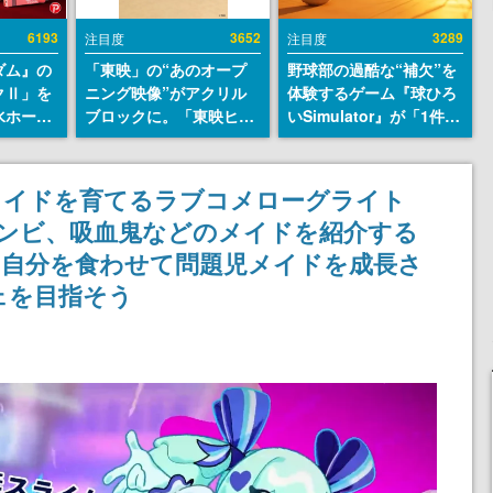
6193
3652
3289
注目度
注目度
ダム』の
「東映」の“あのオープ
野球部の過酷な“補欠”を
クⅡ」を
ニング映像”がアクリル
体験するゲーム『球ひろ
水ホース
ブロックに。「東映ヒス
いSimulator』が「1件」
始。本体
トリカル グッズコレクシ
のウィッシュリストをも
ーソナル
ョン」が8月下旬より発
とにチェコ語に対応し
公国軍の
売
SNSで話題に。『キング
メイドを育てるラブコメローグライト
式番号な
ダム・カム』開発元やチ
悪魔、ゾンビ、吸血鬼などのメイドを紹介する
ェコのプロ野球選手から
称賛の声
の自分を食わせて問題児メイドを成長さ
ェを目指そう