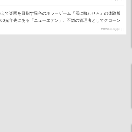
を与えて楽園を目指す異色のホラーゲーム『器に喰わせろ』の体験版
700光年先にある「ニューエデン」、不燃の管理者としてクローン
て神に捧げる
2026年8月8日