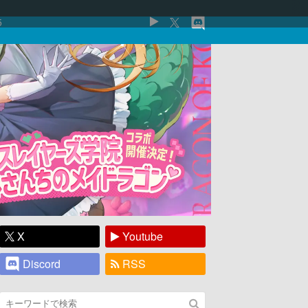
5
X
Youtube
Discord
RSS