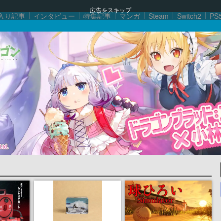
広告をスキップ
入り記事
インタビュー
特集記事
マンガ
Steam
Switch2
PS