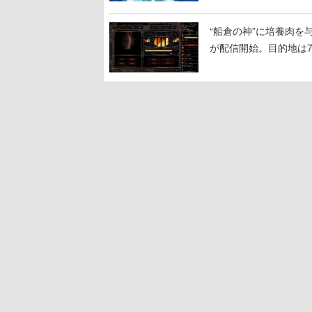
“船倉の神”に培養肉
が配信開始。目的地は
人間を増やし、加工し