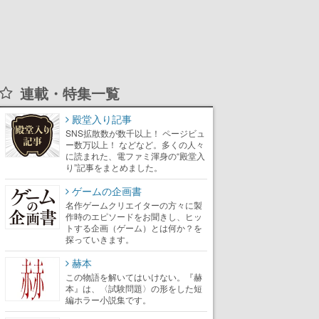
連載・特集一覧
殿堂入り記事
SNS拡散数が数千以上！ ページビュ
ー数万以上！ などなど。多くの人々
に読まれた、電ファミ渾身の“殿堂入
り”記事をまとめました。
ゲームの企画書
名作ゲームクリエイターの方々に製
作時のエピソードをお聞きし、ヒッ
トする企画（ゲーム）とは何か？を
探っていきます。
赫本
この物語を解いてはいけない。『赫
本』は、〈試験問題〉の形をした短
編ホラー小説集です。