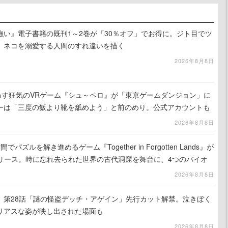
強い』電子書籍の既刊1～2巻が「30％オフ」でお得に。ジト目でツ
、ネコを溺愛する人間のすれ違いを描く
2026年8月8日
わす狂気のVRゲーム『シュ～ペロ』が「東京ゲームダンジョン」に
ーは「三度の飯より靴を舐めよう」と前のめり。公式アカウントも
リースに向けて開発中
2026年8月8日
ズルを解き進めるゲーム『Together in Forgotten Lands』が
でリリース。時に忘れ去られた世界の古代洞窟を舞台に、4つのバイオ
出を目指す
2026年8月8日
』第28話「謎の怪盗デッチ・アゲイン」先行カット解禁。泣きぼく
リアスな姿が映し出された場面も
2026年8月8日