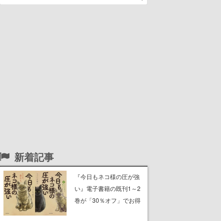
新着記事
『今日もネコ様の圧が強
い』電子書籍の既刊1～2
巻が「30％オフ」でお得
に。ジト目でツンツンし