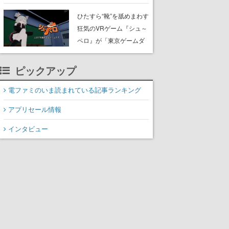
たネコたちと、ネコを溺
愛する人間のすれ違いを
ひたすら“靴”を舐めまわす
描く
狂気のVRゲーム『シュ～
ペロ』が「東京ゲームダ
ンジョン」に展示中。キ
ャッチコピーは「三度の
ピックアップ
飯より靴を舐めよう」と
前のめり。公式アカウン
電ファミのいま読まれている記事ランキング
トも開設され、2026年リ
アプリセール情報
リースに向けて開発中
インタビュー