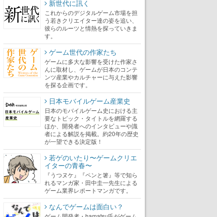
新世代に訊く
これからのデジタルゲーム市場を担
う若きクリエイター達の姿を追い、
彼らのルーツと情熱を探っていきま
す。
ゲーム世代の作家たち
ゲームに多大な影響を受けた作家さ
んに取材し、ゲームが日本のコンテ
ンツ産業やカルチャーに与えた影響
を探る企画です。
日本モバイルゲーム産業史
日本のモバイルゲーム史における主
要なトピック・タイトルを網羅する
ほか、開発者へのインタビューや識
者による解説を掲載。約20年の歴史
が一望できる決定版！
若ゲのいたり〜ゲームクリエ
イターの青春〜
『うつヌケ』『ペンと箸』等で知ら
れるマンガ家・田中圭一先生による
ゲーム業界レポートマンガです。
なんでゲームは面白い？
ゲーム開発者・hamatsu氏がゲーム