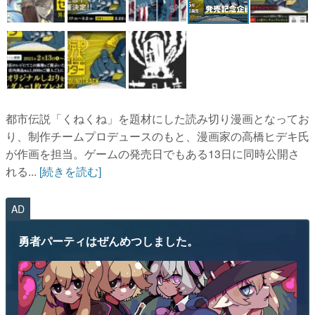
マンガ
女性向け
アプリレビュー
その他
都市伝説「くねくね」を題材にした読み切り漫画となってお
り、制作チームプロデュースのもと、漫画家の高橋ヒデキ氏
電ファミニコゲーマーとは？
が作画を担当。ゲームの発売日でもある13日に同時公開さ
れる...
[続きを読む]
運営：株式会社マレ
AD
勇者パーティはぜんめつしました。