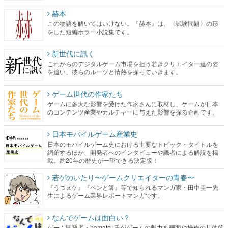
赫本
この物語を解いてはいけない。『赫本』は、〈試験問題〉の形
をした短編ホラー小説集です。
新世代に訊く
これからのデジタルゲーム市場を担う若きクリエイター達の姿
を追い、彼らのルーツと情熱を探っていきます。
ゲーム世代の作家たち
ゲームに多大な影響を受けた作家さんに取材し、ゲームが日本
のコンテンツ産業やカルチャーに与えた影響を探る企画です。
日本モバイルゲーム産業史
日本のモバイルゲーム史における主要なトピック・タイトルを
網羅するほか、開発者へのインタビューや識者による解説を掲
載。約20年の歴史が一望できる決定版！
若ゲのいたり〜ゲームクリエイターの青春〜
『うつヌケ』『ペンと箸』等で知られるマンガ家・田中圭一先
生によるゲーム業界レポートマンガです。
なんでゲームは面白い？
ゲーム開発者・hamatsu氏がゲームの魅力を画面や操作の具体的