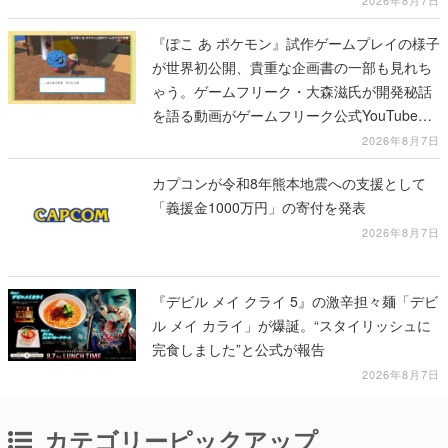
2026年8月7日
『ぽこ あ ポケモン』試作ゲームプレイの様子
が世界初公開、貴重な企画書の一部も見れち
ゃう。ゲームフリーク・大森滋氏が開発秘話
を語る動画がゲームフリーク公式YouTubeで
公開中
2026年8月7日
カプコンが令和8年熊本地震への支援として
「義援金1000万円」の寄付を発表
2026年8月7日
『デビル メイ クライ 5』の激辛担々麺「デビ
ル メイ カライ」が爆誕。“スタイリッシュに
完食しました”と公式が報告
2026年8月7日
カテゴリーピックアップ