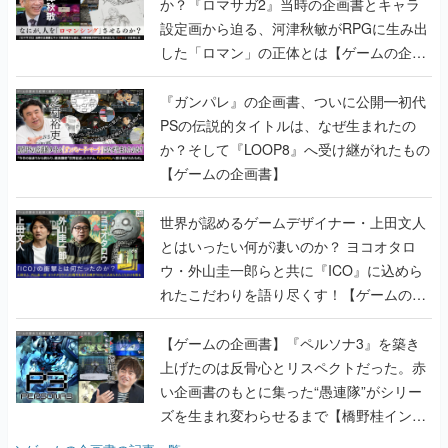
か？『ロマサガ2』当時の企画書とキャラ
設定画から迫る、河津秋敏がRPGに生み出
した「ロマン」の正体とは【ゲームの企画
書】
『ガンパレ』の企画書、ついに公開━初代
PSの伝説的タイトルは、なぜ生まれたの
か？そして『LOOP8』へ受け継がれたもの
【ゲームの企画書】
世界が認めるゲームデザイナー・上田文人
とはいったい何が凄いのか？ ヨコオタロ
ウ・外山圭一郎らと共に『ICO』に込めら
れたこだわりを語り尽くす！【ゲームの企
画書】
【ゲームの企画書】『ペルソナ3』を築き
上げたのは反骨心とリスペクトだった。赤
い企画書のもとに集った“愚連隊”がシリー
ズを生まれ変わらせるまで【橋野桂インタ
ビュー】