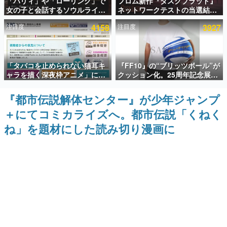
「パリィ」や「ローリング」で
フロム新作『ダスクブラッド』
女の子と会話するソウルライク
ネットワークテストの当選結果
インタビュー
恋愛ゲーム『小早川さんはソウ
が8月7日22時に発表。応募サイ
注目度
4158
注目度
3927
ルライク』無料公開。返事に失
トのマイページから確認可能、
連載・特集一覧
敗すると「YOU DIED」
テスト実施は8月21日～24日
殿堂入り記事
「タバコを止められない猫耳キ
『FF10』の“ブリッツボール”が
SNS拡散数が数千以上！ ページビュー数万以上！ などな
ど。多くの人々に読まれた、電ファミ渾身の“殿堂入り”記
ャラを描く深夜枠アニメ」に視
クッション化。25周年記念展
事をまとめました。
聴者の一部から批判意見。違法
「FINAL FANTASY X
薬物の使用と思しき描写も含め
MUSEUM-幻光の記憶-」のグッ
『都市伝説解体センター』が少年ジャンプ
ゲームの企画書
て、BPOが議論を交わす
ズ情報が一部公開
名作ゲームクリエイターの方々に製作時のエピソードをお
＋にてコミカライズへ。都市伝説「くねく
聞きし、ヒットする企画（ゲーム）とは何か？を探ってい
きます。
ね」を題材にした読み切り漫画に
赫本
この物語を解いてはいけない。『赫本』は、〈試験問題〉
の形をした短編ホラー小説集です。
新世代に訊く
これからのデジタルゲーム市場を担う若きクリエイター達
の姿を追い、彼らのルーツと情熱を探っていきます。
ゲーム世代の作家たち
ゲームに多大な影響を受けた作家さんに取材し、ゲームが