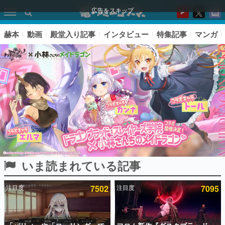
広告をスキップ
赫本
動画
殿堂入り記事
インタビュー
特集記事
マンガ
いま読まれている記事
ピックアップ
注目度
7502
注目度
7095
電ファミのいま読まれている記事ランキング
アプリセール情報