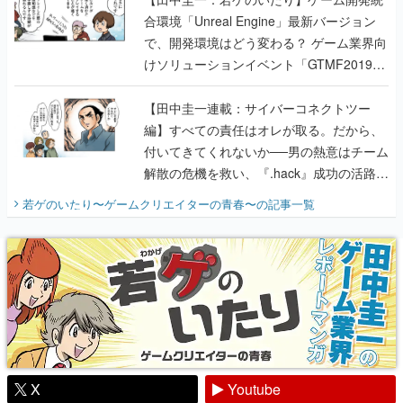
合環境「Unreal Engine」最新バージョン
で、開発環境はどう変わる？ ゲーム業界向
けソリューションイベント「GTMF2019」
に行って、より理解を深めよう【PR】
【田中圭一連載：サイバーコネクトツー
編】すべての責任はオレが取る。だから、
付いてきてくれないか──男の熱意はチーム
解散の危機を救い、『.hack』成功の活路を
開く。業界の快男児・松山 洋に流れる血は
若ゲのいたり〜ゲームクリエイターの青春〜
の記事一覧
『少年ジャンプ』色だった【若ゲのいた
り】
X
Youtube