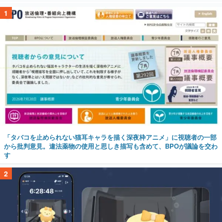
1
「タバコを止められない猫耳キャラを描く深夜枠アニメ」に視聴者の一部
から批判意見。違法薬物の使用と思しき描写も含めて、BPOが議論を交わ
す
2