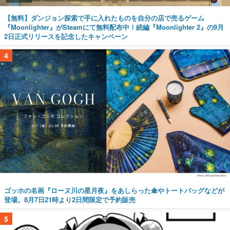
【無料】ダンジョン探索で手に入れたものを自分の店で売るゲーム
『Moonlighter』がSteamにて無料配布中！続編『Moonlighter 2』の9月
2日正式リリースを記念したキャンペーン
4
ゴッホの名画『ローヌ川の星月夜』をあしらった傘やトートバッグなどが
登場。8月7日21時より2日間限定で予約販売
5