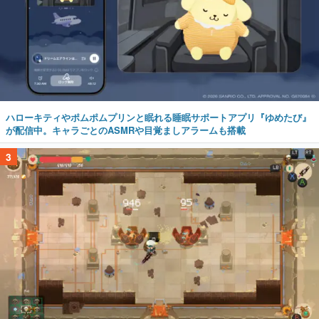
ハローキティやポムポムプリンと眠れる睡眠サポートアプリ『ゆめたび』
が配信中。キャラごとのASMRや目覚ましアラームも搭載
3