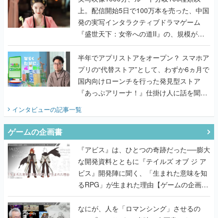
上。配信開始5日で100万本を売った、中国
発の実写インタラクティブドラマゲーム
『盛世天下：女帝への道II』の、規模が違
うこだわりをプロデューサーに聞いた
半年でアプリストアをオープン？ スマホア
プリの“代替ストア”として、わずか6ヵ月で
国内向けローンチを行った発見型ストア
『あっぷアリーナ！』仕掛け人に話を聞い
てみた
インタビュー
の記事一覧
ゲームの企画書
『アビス』は、ひとつの奇跡だった──膨大
な開発資料とともに『テイルズ オブ ジ ア
ビス』開発陣に聞く、「生まれた意味を知
るRPG」が生まれた理由【ゲームの企画
書】
なにが、人を「ロマンシング」させるの