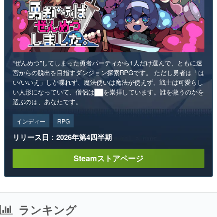
“ぜんめつ”してしまった勇者パーティから1人だけ選んで、ともに迷
宮からの脱出を目指すダンジョン探索RPGです。 ただし勇者は「は
い/いいえ」しか喋れず、魔法使いは魔法が使えず、戦士は可愛らし
い人形になっていて、僧侶は██を崇拝しています。誰を救うのかを
選ぶのは、あなたです。
インディー
RPG
リリース日：2026年第4四半期
Steamストアページ
ランキング