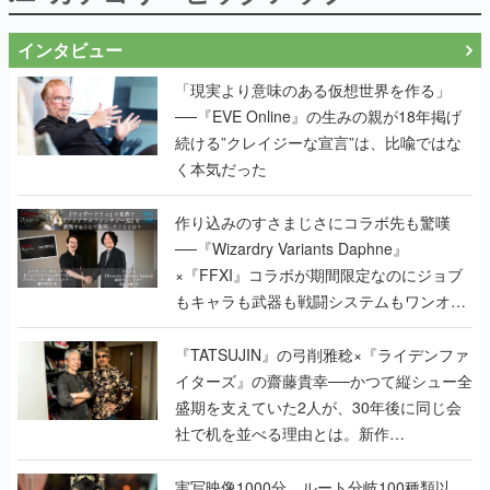
インタビュー
「現実より意味のある仮想世界を作る」
──『EVE Online』の生みの親が18年掲げ
続ける”クレイジーな宣言”は、比喩ではな
く本気だった
作り込みのすさまじさにコラボ先も驚嘆
──『Wizardry Variants Daphne』
×『FFXI』コラボが期間限定なのにジョブ
もキャラも武器も戦闘システムもワンオフ
で作り込まれた理由を両ディレクターに聞
く
『TATSUJIN』の弓削雅稔×『ライデンファ
イターズ』の齋藤貴幸──かつて縦シュー全
盛期を支えていた2人が、30年後に同じ会
社で机を並べる理由とは。新作
『TATSUJIN EXTREME』で初タッグを組
んだレジェンド2人に訊く開発秘話
実写映像1000分、ルート分岐100種類以