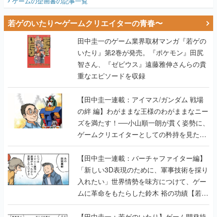
ゲームの企画書
の記事一覧
若ゲのいたり〜ゲームクリエイターの青春〜
田中圭一のゲーム業界取材マンガ『若ゲの
いたり』第2巻が発売。『ポケモン』田尻
智さん、『ゼビウス』遠藤雅伸さんらの貴
重なエピソードを収録
【田中圭一連載：アイマス/ガンダム 戦場
の絆 編】わがままな王様のわがままなニー
ズを満たす！──小山順一朗が貫く姿勢に、
ゲームクリエイターとしての矜持を見た
【若ゲのいたり最終回】
【田中圭一連載：バーチャファイター編】
「新しい3D表現のために、軍事技術を採り
入れたい」世界情勢を味方につけて、ゲー
ムに革命をもたらした鈴木 裕の功績【若ゲ
のいたり】
【田中圭一：若ゲのいたり】ゲーム開発統