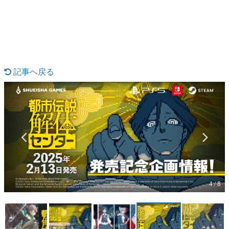
日本のコンテンツ産業やカルチャーに与えた影響を探る企
画です。
日本モバイルゲーム産業史
日本のモバイルゲーム史における主要なトピック・タイト
ルを網羅するほか、開発者へのインタビューや識者による
解説を掲載。約20年の歴史が一望できる決定版！
記事へ戻る
若ゲのいたり〜ゲームクリエイターの青春〜
『うつヌケ』『ペンと箸』等で知られるマンガ家・田中圭
一先生によるゲーム業界レポートマンガです。
なんでゲームは面白い？
ゲーム開発者・hamatsu氏がゲームの魅力を画面や操作の
具体的な形から解き明かしていく、硬派で骨太な評論連載
です。
ゲームが変えた日本語
「経験値」「裏技」「ラスボス」… ゲームにまつわる言葉
の起源や用法の変遷を、コンピューター文化史研究家・タ
イニーP氏が徹底調査。
4 / 8
カテゴリ
特集記事