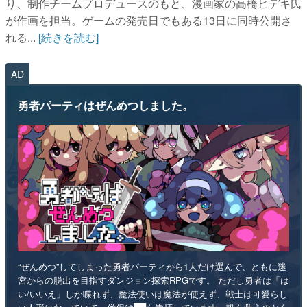
り、制作チームプロデュースのもと、漫画家の高橋ヒデキ氏
が作画を担当。ゲームの発売日でもある13日に同時公開さ
れる...
[続きを読む]
AD
勇者パーティはぜんめつしました。
“ぜんめつ”してしまった勇者パーティから1人だけ選んで、ともに迷
宮からの脱出を目指すダンジョン探索RPGです。 ただし勇者は「は
い/いいえ」しか喋れず、魔法使いは魔法が使えず、戦士は可愛らし