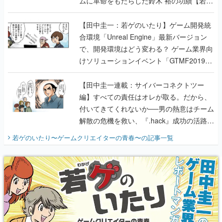
ムに革命をもたらした鈴木 裕の功績【若ゲ
のいたり】
【田中圭一：若ゲのいたり】ゲーム開発統
合環境「Unreal Engine」最新バージョン
で、開発環境はどう変わる？ ゲーム業界向
けソリューションイベント「GTMF2019」
に行って、より理解を深めよう【PR】
【田中圭一連載：サイバーコネクトツー
編】すべての責任はオレが取る。だから、
付いてきてくれないか──男の熱意はチーム
解散の危機を救い、『.hack』成功の活路を
開く。業界の快男児・松山 洋に流れる血は
若ゲのいたり〜ゲームクリエイターの青春〜
の記事一覧
『少年ジャンプ』色だった【若ゲのいた
り】