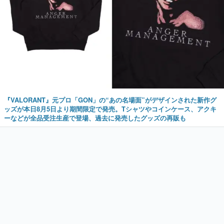
『VALORANT』元プロ「GON」の“あの名場面”がデザインされた新作グ
ッズが本日8月5日より期間限定で発売。Tシャツやコインケース、アクキ
ーなどが全品受注生産で登場、過去に発売したグッズの再販も