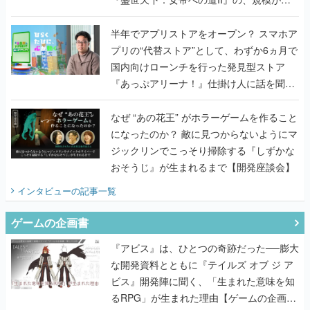
うこだわりをプロデューサーに聞いた
半年でアプリストアをオープン？ スマホア
プリの“代替ストア”として、わずか6ヵ月で
国内向けローンチを行った発見型ストア
『あっぷアリーナ！』仕掛け人に話を聞い
てみた
なぜ “あの花王” がホラーゲームを作ること
になったのか？ 敵に見つからないようにマ
ジックリンでこっそり掃除する『しずかな
おそうじ』が生まれるまで【開発座談会】
インタビュー
の記事一覧
ゲームの企画書
『アビス』は、ひとつの奇跡だった──膨大
な開発資料とともに『テイルズ オブ ジ ア
ビス』開発陣に聞く、「生まれた意味を知
るRPG」が生まれた理由【ゲームの企画