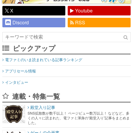
X
Youtube
Discord
RSS
ピックアップ
電ファミのいま読まれている記事ランキング
アプリセール情報
インタビュー
連載・特集一覧
殿堂入り記事
SNS拡散数が数千以上！ ページビュー数万以上！ などなど。多
くの人々に読まれた、電ファミ渾身の“殿堂入り”記事をまとめま
した。
ゲームの企画書