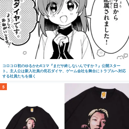
コロコロ初のゆるかわ4コマ『まだサ終しないんですか？』公開スター
ト。主人公は新入社員の侘石ダイヤ、ゲーム会社を舞台にトラブルへ対応
する社員たちを描く
5