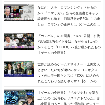
書】
なにが、人を「ロマンシング」させるの
か？『ロマサガ2』当時の企画書とキャラ
設定画から迫る、河津秋敏がRPGに生み出
した「ロマン」の正体とは【ゲームの企画
書】
『ガンパレ』の企画書、ついに公開━初代
PSの伝説的タイトルは、なぜ生まれたの
か？そして『LOOP8』へ受け継がれたもの
【ゲームの企画書】
世界が認めるゲームデザイナー・上田文人
とはいったい何が凄いのか？ ヨコオタロ
ウ・外山圭一郎らと共に『ICO』に込めら
れたこだわりを語り尽くす！【ゲームの企
画書】
【ゲームの企画書】『ペルソナ3』を築き
上げたのは反骨心とリスペクトだった。赤
い企画書のもとに集った“愚連隊”がシリー