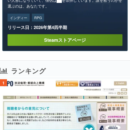
い人形になっていて、僧侶は██を崇拝しています。誰を救うのかを
選ぶのは、あなたです。
インディー
RPG
リリース日：2026年第4四半期
Steamストアページ
ランキング
1