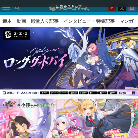
広告をスキップ
赫本
動画
殿堂入り記事
インタビュー
特集記事
マンガ
ピックアップ
電ファミのいま読まれている記事ランキング
アプリセール情報