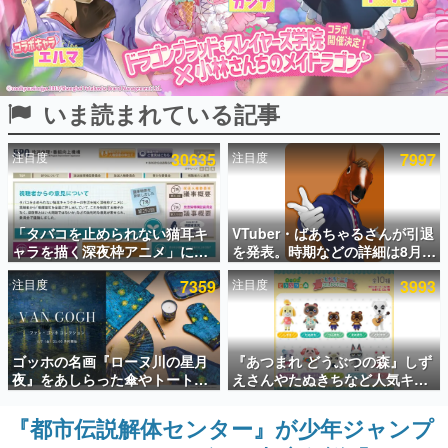
インタビュー
連載・特集一覧
いま読まれている記事
殿堂入り記事
SNS拡散数が数千以上！ ページビュー数万以上！ などな
ど。多くの人々に読まれた、電ファミ渾身の“殿堂入り”記
注目度
30635
注目度
7997
事をまとめました。
ゲームの企画書
名作ゲームクリエイターの方々に製作時のエピソードをお
聞きし、ヒットする企画（ゲーム）とは何か？を探ってい
「タバコを止められない猫耳キ
VTuber・ばあちゃるさんが引退
きます。
ャラを描く深夜枠アニメ」に視
を発表。時期などの詳細は8月9
聴者の一部から批判意見。違法
日15時からの配信で説明
赫本
注目度
7359
注目度
3993
薬物の使用と思しき描写も含め
この物語を解いてはいけない。『赫本』は、〈試験問題〉
て、BPOが議論を交わす
の形をした短編ホラー小説集です。
新世代に訊く
ゴッホの名画『ローヌ川の星月
『あつまれ どうぶつの森』しず
これからのデジタルゲーム市場を担う若きクリエイター達
夜』をあしらった傘やトートバ
えさんやたぬきちなど人気キャ
の姿を追い、彼らのルーツと情熱を探っていきます。
ッグなどが登場。8月7日21時よ
ラクターのフロッキードールが9
り2日間限定で予約販売
月に発売開始。「とたけけ」や
『都市伝説解体センター』が少年ジャンプ
ゲーム世代の作家たち
「ちゃちゃまる」も
ゲームに多大な影響を受けた作家さんに取材し、ゲームが