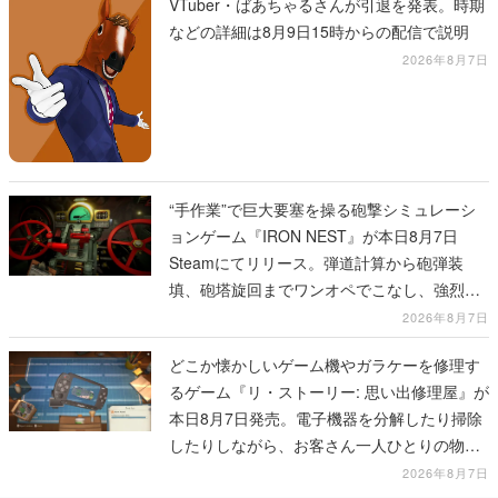
VTuber・ばあちゃるさんが引退を発表。時期
などの詳細は8月9日15時からの配信で説明
2026年8月7日
“手作業”で巨大要塞を操る砲撃シミュレーシ
ョンゲーム『IRON NEST』が本日8月7日
Steamにてリリース。弾道計算から砲弾装
填、砲塔旋回までワンオペでこなし、強烈な
一撃をブチかませるロマンある作品
2026年8月7日
どこか懐かしいゲーム機やガラケーを修理す
るゲーム『リ・ストーリー: 思い出修理屋』が
本日8月7日発売。電子機器を分解したり掃除
したりしながら、お客さん一人ひとりの物語
に耳を傾ける
2026年8月7日