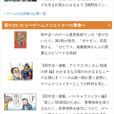
ズを生まれ変わらせるまで【橋野桂インタ
ビュー】
ゲームの企画書
の記事一覧
若ゲのいたり〜ゲームクリエイターの青春〜
田中圭一のゲーム業界取材マンガ『若ゲの
いたり』第2巻が発売。『ポケモン』田尻
智さん、『ゼビウス』遠藤雅伸さんらの貴
重なエピソードを収録
【田中圭一連載：アイマス/ガンダム 戦場
の絆 編】わがままな王様のわがままなニー
ズを満たす！──小山順一朗が貫く姿勢に、
ゲームクリエイターとしての矜持を見た
【若ゲのいたり最終回】
【田中圭一連載：バーチャファイター編】
「新しい3D表現のために、軍事技術を採り
入れたい」世界情勢を味方につけて、ゲー