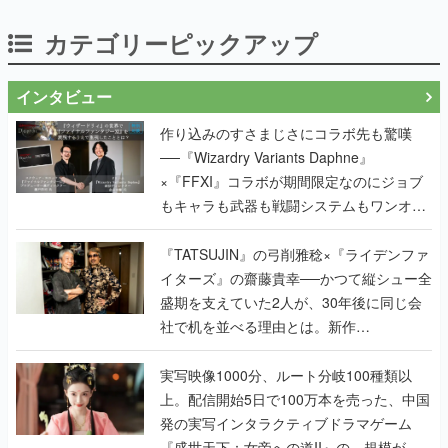
カテゴリーピックアップ
インタビュー
作り込みのすさまじさにコラボ先も驚嘆
──『Wizardry Variants Daphne』
×『FFXI』コラボが期間限定なのにジョブ
もキャラも武器も戦闘システムもワンオフ
で作り込まれた理由を両ディレクターに聞
く
『TATSUJIN』の弓削雅稔×『ライデンファ
イターズ』の齋藤貴幸──かつて縦シュー全
盛期を支えていた2人が、30年後に同じ会
社で机を並べる理由とは。新作
『TATSUJIN EXTREME』で初タッグを組
んだレジェンド2人に訊く開発秘話
実写映像1000分、ルート分岐100種類以
上。配信開始5日で100万本を売った、中国
発の実写インタラクティブドラマゲーム
『盛世天下：女帝への道II』の、規模が違