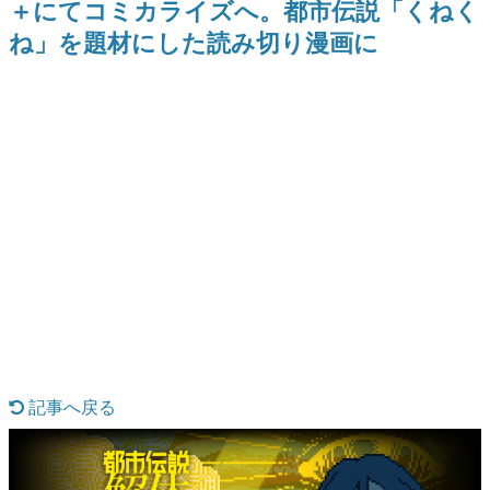
＋にてコミカライズへ。都市伝説「くねく
日本のコンテンツ産業やカルチャーに与えた影響を探る企
ね」を題材にした読み切り漫画に
画です。
日本モバイルゲーム産業史
日本のモバイルゲーム史における主要なトピック・タイト
ルを網羅するほか、開発者へのインタビューや識者による
解説を掲載。約20年の歴史が一望できる決定版！
若ゲのいたり〜ゲームクリエイターの青春〜
『うつヌケ』『ペンと箸』等で知られるマンガ家・田中圭
一先生によるゲーム業界レポートマンガです。
なんでゲームは面白い？
ゲーム開発者・hamatsu氏がゲームの魅力を画面や操作の
具体的な形から解き明かしていく、硬派で骨太な評論連載
です。
ゲームが変えた日本語
「経験値」「裏技」「ラスボス」… ゲームにまつわる言葉
の起源や用法の変遷を、コンピューター文化史研究家・タ
イニーP氏が徹底調査。
記事へ戻る
カテゴリ
特集記事