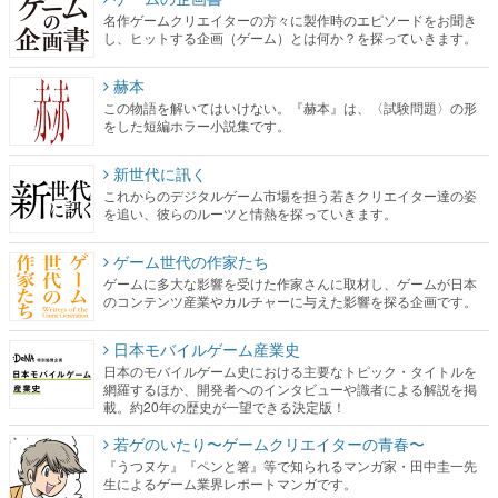
名作ゲームクリエイターの方々に製作時のエピソードをお聞き
し、ヒットする企画（ゲーム）とは何か？を探っていきます。
赫本
この物語を解いてはいけない。『赫本』は、〈試験問題〉の形
をした短編ホラー小説集です。
新世代に訊く
これからのデジタルゲーム市場を担う若きクリエイター達の姿
を追い、彼らのルーツと情熱を探っていきます。
ゲーム世代の作家たち
ゲームに多大な影響を受けた作家さんに取材し、ゲームが日本
のコンテンツ産業やカルチャーに与えた影響を探る企画です。
日本モバイルゲーム産業史
日本のモバイルゲーム史における主要なトピック・タイトルを
網羅するほか、開発者へのインタビューや識者による解説を掲
載。約20年の歴史が一望できる決定版！
若ゲのいたり〜ゲームクリエイターの青春〜
『うつヌケ』『ペンと箸』等で知られるマンガ家・田中圭一先
生によるゲーム業界レポートマンガです。