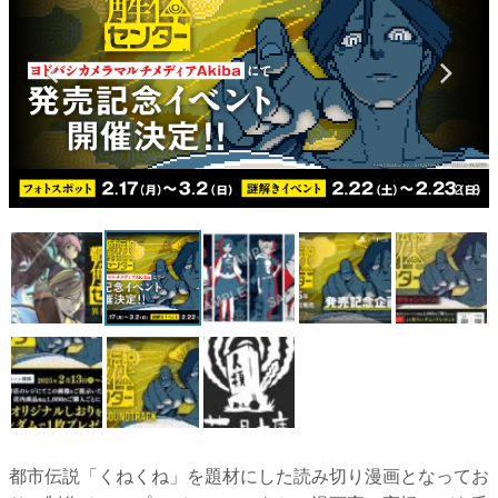
マンガ
女性向け
アプリレビュー
その他
2 / 8
電ファミニコゲーマーとは？
運営：株式会社マレ
都市伝説「くねくね」を題材にした読み切り漫画となってお