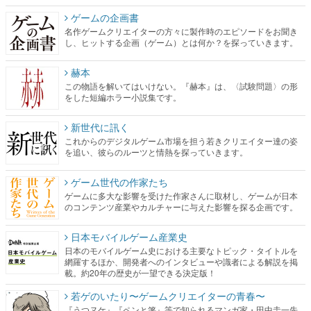
ゲームの企画書
名作ゲームクリエイターの方々に製作時のエピソードをお聞き
し、ヒットする企画（ゲーム）とは何か？を探っていきます。
赫本
この物語を解いてはいけない。『赫本』は、〈試験問題〉の形
をした短編ホラー小説集です。
新世代に訊く
これからのデジタルゲーム市場を担う若きクリエイター達の姿
を追い、彼らのルーツと情熱を探っていきます。
ゲーム世代の作家たち
ゲームに多大な影響を受けた作家さんに取材し、ゲームが日本
のコンテンツ産業やカルチャーに与えた影響を探る企画です。
日本モバイルゲーム産業史
日本のモバイルゲーム史における主要なトピック・タイトルを
網羅するほか、開発者へのインタビューや識者による解説を掲
載。約20年の歴史が一望できる決定版！
若ゲのいたり〜ゲームクリエイターの青春〜
『うつヌケ』『ペンと箸』等で知られるマンガ家・田中圭一先