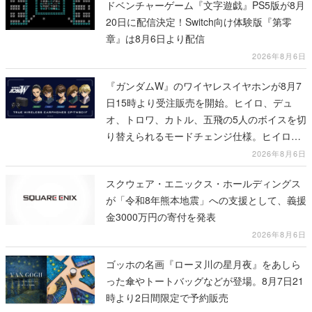
ドベンチャーゲーム『文字遊戯』PS5版が8月
20日に配信決定！Switch向け体験版『第零
章』は8月6日より配信
2026年8月6日
『ガンダムW』のワイヤレスイヤホンが8月7
日15時より受注販売を開始。ヒイロ、デュ
オ、トロワ、カトル、五飛の5人のボイスを切
り替えられるモードチェンジ仕様。ヒイロが
「お前を殺す」「死ぬほど痛いぞ」とささや
2026年8月6日
く
スクウェア・エニックス・ホールディングス
が「令和8年熊本地震」への支援として、義援
金3000万円の寄付を発表
2026年8月6日
ゴッホの名画『ローヌ川の星月夜』をあしら
った傘やトートバッグなどが登場。8月7日21
時より2日間限定で予約販売