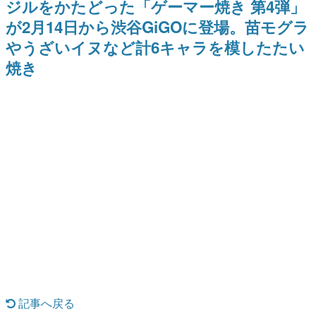
ジルをかたどった「ゲーマー焼き 第4弾」
を描く
式リリースを記念したキャンペ
日本のコンテンツ産業やカルチャーに与えた影響を探る企
ーン
が2月14日から渋谷GiGOに登場。苗モグラ
画です。
やうざいイヌなど計6キャラを模したたい
日本モバイルゲーム産業史
日本のモバイルゲーム史における主要なトピック・タイト
焼き
ルを網羅するほか、開発者へのインタビューや識者による
解説を掲載。約20年の歴史が一望できる決定版！
若ゲのいたり〜ゲームクリエイターの青春〜
『うつヌケ』『ペンと箸』等で知られるマンガ家・田中圭
一先生によるゲーム業界レポートマンガです。
なんでゲームは面白い？
ゲーム開発者・hamatsu氏がゲームの魅力を画面や操作の
具体的な形から解き明かしていく、硬派で骨太な評論連載
です。
ゲームが変えた日本語
「経験値」「裏技」「ラスボス」… ゲームにまつわる言葉
の起源や用法の変遷を、コンピューター文化史研究家・タ
イニーP氏が徹底調査。
カテゴリ
記事へ戻る
特集記事