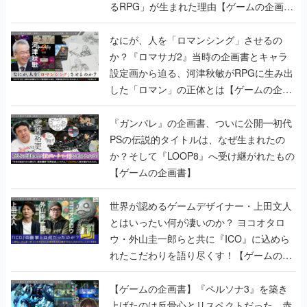
るRPG」が生まれた理由【ゲームの企画
書】
なにが、人を「ロマンシング」させるの
か？『ロマサガ2』当時の企画書とキャラ
設定画から迫る、河津秋敏がRPGに生み出
した「ロマン」の正体とは【ゲームの企画
書】
『ガンパレ』の企画書、ついに公開━初代
PSの伝説的タイトルは、なぜ生まれたの
か？そして『LOOP8』へ受け継がれたもの
【ゲームの企画書】
世界が認めるゲームデザイナー・上田文人
とはいったい何が凄いのか？ ヨコオタロ
ウ・外山圭一郎らと共に『ICO』に込めら
れたこだわりを語り尽くす！【ゲームの企
画書】
【ゲームの企画書】『ペルソナ3』を築き
上げたのは反骨心とリスペクトだった。赤