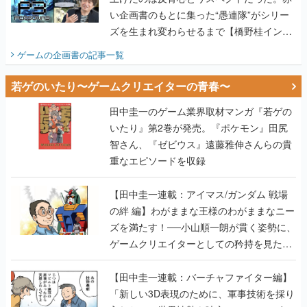
い企画書のもとに集った“愚連隊”がシリー
ズを生まれ変わらせるまで【橋野桂インタ
ビュー】
ゲームの企画書
の記事一覧
若ゲのいたり〜ゲームクリエイターの青春〜
田中圭一のゲーム業界取材マンガ『若ゲの
いたり』第2巻が発売。『ポケモン』田尻
智さん、『ゼビウス』遠藤雅伸さんらの貴
重なエピソードを収録
【田中圭一連載：アイマス/ガンダム 戦場
の絆 編】わがままな王様のわがままなニー
ズを満たす！──小山順一朗が貫く姿勢に、
ゲームクリエイターとしての矜持を見た
【若ゲのいたり最終回】
【田中圭一連載：バーチャファイター編】
「新しい3D表現のために、軍事技術を採り