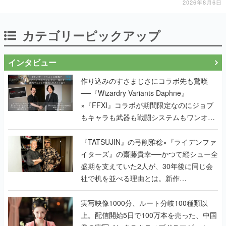
2026年8月6日
カテゴリーピックアップ
インタビュー
作り込みのすさまじさにコラボ先も驚嘆
──『Wizardry Variants Daphne』
×『FFXI』コラボが期間限定なのにジョブ
もキャラも武器も戦闘システムもワンオフ
で作り込まれた理由を両ディレクターに聞
く
『TATSUJIN』の弓削雅稔×『ライデンファ
イターズ』の齋藤貴幸──かつて縦シュー全
盛期を支えていた2人が、30年後に同じ会
社で机を並べる理由とは。新作
『TATSUJIN EXTREME』で初タッグを組
んだレジェンド2人に訊く開発秘話
実写映像1000分、ルート分岐100種類以
上。配信開始5日で100万本を売った、中国