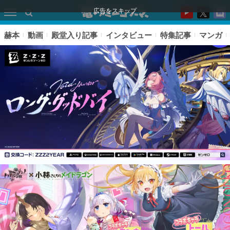
広告をスキップ
赫本
動画
殿堂入り記事
インタビュー
特集記事
マンガ
ピックアップ
電ファミのいま読まれている記事ランキング
アプリセール情報