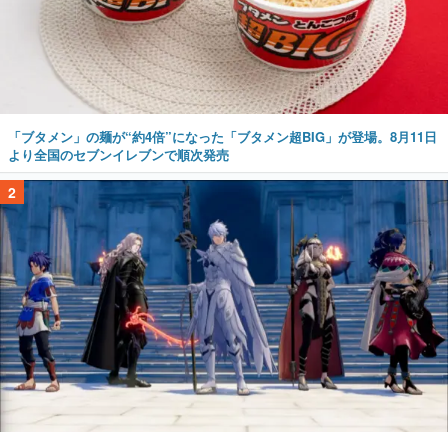
「ブタメン」の麺が“約4倍”になった「ブタメン超BIG」が登場。8月11日
より全国のセブンイレブンで順次発売
2