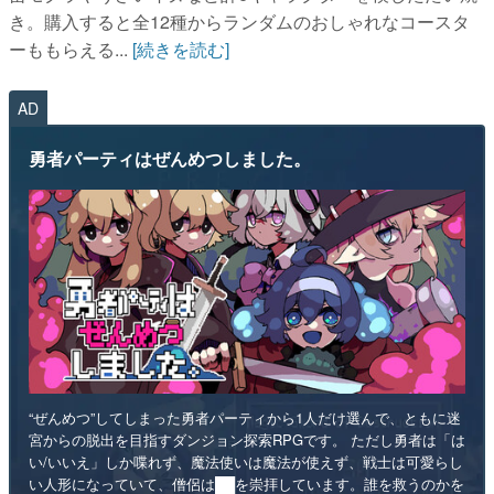
き。購入すると全12種からランダムのおしゃれなコースタ
ーももらえる...
[続きを読む]
AD
勇者パーティはぜんめつしました。
“ぜんめつ”してしまった勇者パーティから1人だけ選んで、ともに迷
宮からの脱出を目指すダンジョン探索RPGです。 ただし勇者は「は
い/いいえ」しか喋れず、魔法使いは魔法が使えず、戦士は可愛らし
い人形になっていて、僧侶は██を崇拝しています。誰を救うのかを