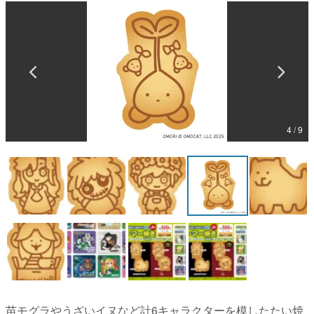
マンガ
女性向け
アプリレビュー
その他
4 / 9
電ファミニコゲーマーとは？
運営：株式会社マレ
苗モグラやうざいイヌなど計6キャラクターを模したたい焼