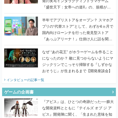
発の実写インタラクティブドラマゲーム
『盛世天下：女帝への道II』の、規模が違
うこだわりをプロデューサーに聞いた
半年でアプリストアをオープン？ スマホア
プリの“代替ストア”として、わずか6ヵ月で
国内向けローンチを行った発見型ストア
『あっぷアリーナ！』仕掛け人に話を聞い
てみた
なぜ “あの花王” がホラーゲームを作ること
になったのか？ 敵に見つからないようにマ
ジックリンでこっそり掃除する『しずかな
おそうじ』が生まれるまで【開発座談会】
インタビュー
の記事一覧
ゲームの企画書
『アビス』は、ひとつの奇跡だった──膨大
な開発資料とともに『テイルズ オブ ジ ア
ビス』開発陣に聞く、「生まれた意味を知