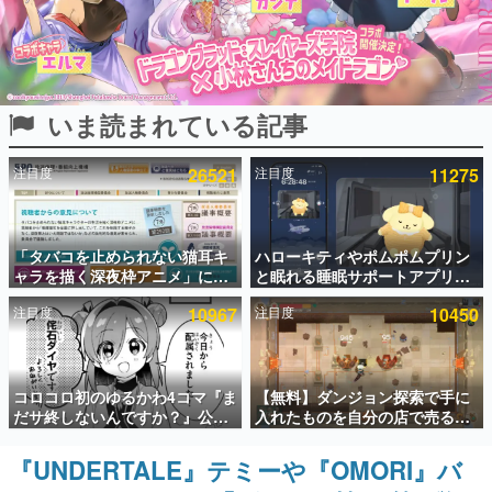
インタビュー
連載・特集一覧
いま読まれている記事
殿堂入り記事
SNS拡散数が数千以上！ ページビュー数万以上！ などな
ど。多くの人々に読まれた、電ファミ渾身の“殿堂入り”記
注目度
26521
注目度
11275
事をまとめました。
ゲームの企画書
名作ゲームクリエイターの方々に製作時のエピソードをお
聞きし、ヒットする企画（ゲーム）とは何か？を探ってい
「タバコを止められない猫耳キ
ハローキティやポムポムプリン
きます。
ャラを描く深夜枠アニメ」に視
と眠れる睡眠サポートアプリ
聴者の一部から批判意見。違法
『ゆめたび』が配信中。キャラ
赫本
注目度
10967
注目度
10450
薬物の使用と思わしき描写も含
ごとのASMRや目覚ましアラー
この物語を解いてはいけない。『赫本』は、〈試験問題〉
めて、BPOが議論を交わす
ムも搭載
の形をした短編ホラー小説集です。
新世代に訊く
コロコロ初のゆるかわ4コマ『ま
【無料】ダンジョン探索で手に
これからのデジタルゲーム市場を担う若きクリエイター達
だサ終しないんですか？』公開
入れたものを自分の店で売るゲ
の姿を追い、彼らのルーツと情熱を探っていきます。
スタート。主人公は新入社員の
ーム『Moonlighter』がSteam
侘石ダイヤ、ゲーム会社を舞台
にて無料配布中！続編
『UNDERTALE』テミーや『OMORI』バ
ゲーム世代の作家たち
にトラブルへ対応する社員たち
『Moonlighter 2』の9月2日正
ゲームに多大な影響を受けた作家さんに取材し、ゲームが