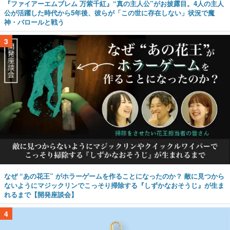
『ファイアーエムブレム 万紫千紅』“真の主人公”がお披露目。4人の主人
公が活躍した時代から5年後、彼らが「この世に存在しない」状況で魔
神・バロールと戦う
3
なぜ “あの花王” がホラーゲームを作ることになったのか？ 敵に見つから
ないようにマジックリンでこっそり掃除する『しずかなおそうじ』が生ま
れるまで【開発座談会】
4