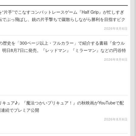
片手”でこなすコンバットレースゲーム『Half Grip』が忙しすぎ
転でぶっ飛ばし、銃の片手撃ちで蹴散らしながら勝利を目指すピク
ライク
2026年8月6日
の歴史を「300ページ以上・フルカラー」で紹介する書籍『全ウル
、明日8月7日に発売。『レッドマン』『ミラーマン』などの円谷特
2026年8月6日
キュア♪』『魔法つかいプリキュア！』の秋映画がYouTubeで配
週連続でプレミア公開
2026年8月6日