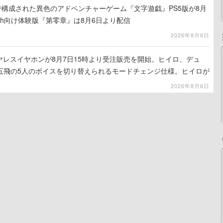
で構成された異色のアドベンチャーゲーム『文字遊戯』PS5版が8月
tch向け体験版『第零章』は8月6日より配信
2026年8月6日
ヤレスイヤホンが8月7日15時より受注販売を開始。ヒイロ、デュ
五飛の5人のボイスを切り替えられるモードチェンジ仕様。ヒイロが
ほど痛いぞ」とささやく
2026年8月6日