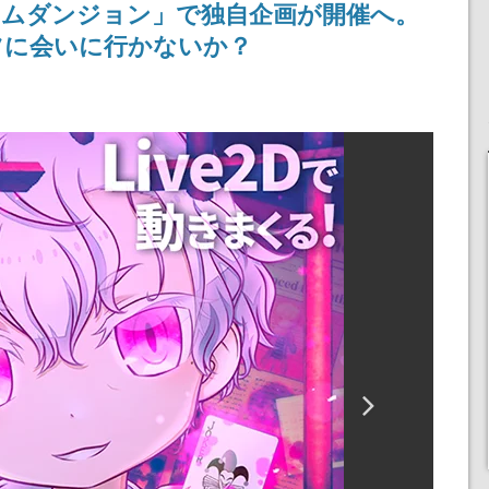
ームダンジョン」で独自企画が開催へ。
記念したキャンペーン
ツに会いに行かないか？