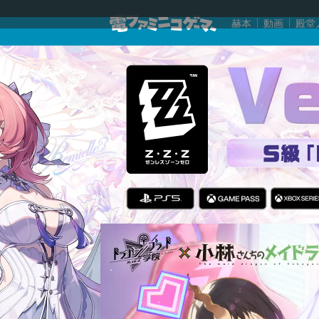
赫本
動画
殿堂