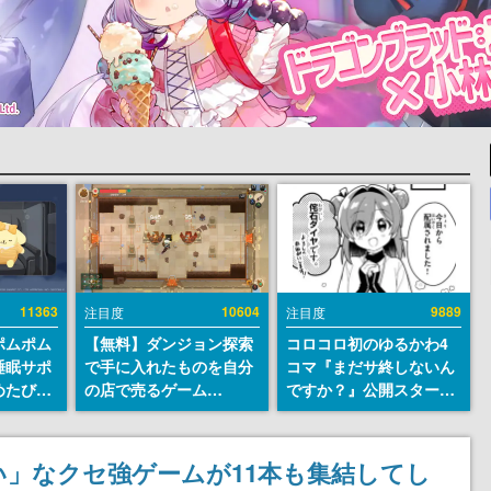
11363
10604
9889
注目度
注目度
ポムポム
【無料】ダンジョン探索
コロコロ初のゆるかわ4
睡眠サポ
で手に入れたものを自分
コマ『まだサ終しないん
めたび』
の店で売るゲーム
ですか？』公開スター
ラごとの
『Moonlighter』が
ト。主人公は新入社員の
しアラー
Steamにて無料配布中！
侘石ダイヤ、ゲーム会社
続編『Moonlighter 2』
を舞台にトラブルへ対応
」なクセ強ゲームが11本も集結してし
の9月2日正式リリースを
する社員たちを描く