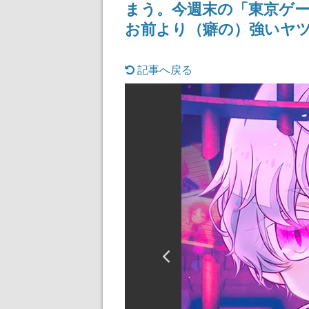
まう。今週末の「東京ゲ
お前より（癖の）強いヤ
記事へ戻る