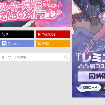
X
Youtube
Discord
RSS