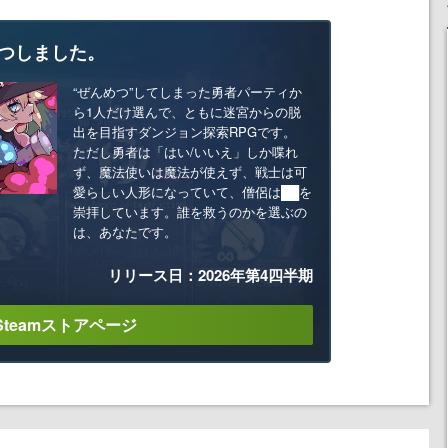
つしました。
“ぜんめつ”してしまった勇者パーティか
ら1人だけ選んで、ともに迷宮からの脱
出を目指すダンジョン探索RPGです。
ただし勇者は「はい/いいえ」しか喋れ
ず、魔法使いは魔法が使えず、戦士は可
愛らしい人形になっていて、僧侶は██を
崇拝しています。誰を救うのかを選ぶの
は、あなたです。
リリース日：2026年第4四半期
Steamストアページ