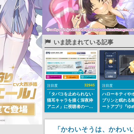
いま読まれている記事
32945
注目度
注目度
「タバコを止められない
ハローキティや
猫耳キャラを描く深夜枠
プリンと眠れる
アニメ」に視聴者の一部
ートアプリ『ゆ
から批判意見。違法薬物
が配信中。キャ
の使用と思わしき描写も
ASMRや目覚ま
含めて、BPOが議論を交
ムも搭載
「かわいそうは、かわいい
わす