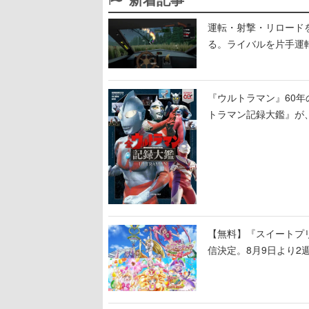
運転・射撃・リロードを“
る。ライバルを片手運
セルアート調のローグ
『ウルトラマン』60年
トラマン記録大鑑』が
撮も30作品以上掲載
【無料】『スイートプリ
信決定。8月9日より2