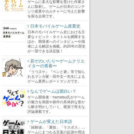
ゲームに多大な影響を受けた作家さ
んに取材し、ゲームが日本のコンテ
ンツ産業やカルチャーに与えた影響
を探る企画です。
日本モバイルゲーム産業史
日本のモバイルゲーム史における主
要なトピック・タイトルを網羅する
ほか、開発者へのインタビューや識
者による解説を掲載。約20年の歴史
が一望できる決定版！
若ゲのいたり〜ゲームクリエ
イターの青春〜
『うつヌケ』『ペンと箸』等で知ら
れるマンガ家・田中圭一先生による
ゲーム業界レポートマンガです。
なんでゲームは面白い？
ゲーム開発者・hamatsu氏がゲーム
の魅力を画面や操作の具体的な形か
ら解き明かしていく、硬派で骨太な
評論連載です。
ゲームが変えた日本語
「経験値」「裏技」「ラスボス」…
ゲームにまつわる言葉の起源や用法