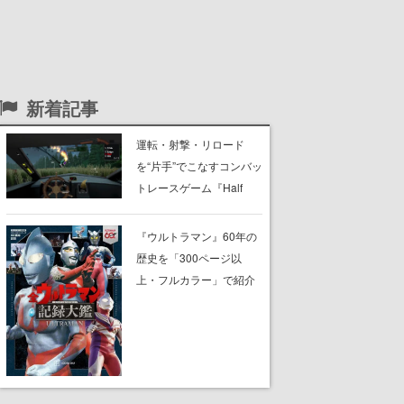
新着記事
運転・射撃・リロード
を“片手”でこなすコンバッ
トレースゲーム『Half
Grip』が忙しすぎる。ラ
イバルを片手運転でぶっ
『ウルトラマン』60年の
飛ばし、銃の片手撃ちで
歴史を「300ページ以
蹴散らしながら勝利を目
上・フルカラー」で紹介
指すピクセルアート調の
する書籍『全ウルトラマ
ローグライク
ン記録大鑑』が、明日8月
7日に発売。『レッドマ
ン』『ミラーマン』など
の円谷特撮も30作品以上