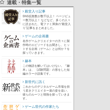
連載・特集一覧
殿堂入り記事
SNS拡散数が数千以上！ ページビュ
ー数万以上！ などなど。多くの人々
に読まれた、電ファミ渾身の“殿堂入
り”記事をまとめました。
ゲームの企画書
名作ゲームクリエイターの方々に製
作時のエピソードをお聞きし、ヒッ
トする企画（ゲーム）とは何か？を
探っていきます。
赫本
この物語を解いてはいけない。『赫
本』は、〈試験問題〉の形をした短
編ホラー小説集です。
新世代に訊く
これからのデジタルゲーム市場を担
う若きクリエイター達の姿を追い、
彼らのルーツと情熱を探っていきま
す。
ゲーム世代の作家たち