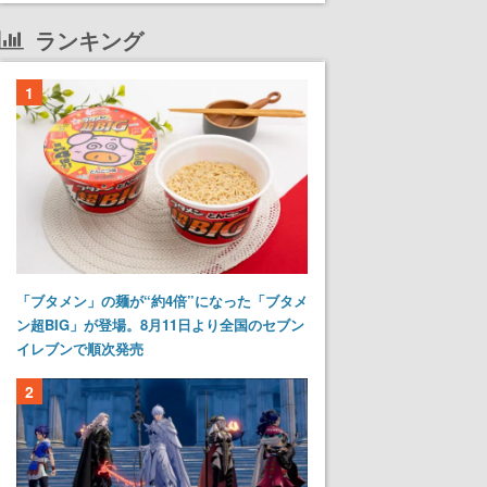
ランキング
1
「ブタメン」の麺が“約4倍”になった「ブタメ
ン超BIG」が登場。8月11日より全国のセブン
イレブンで順次発売
2