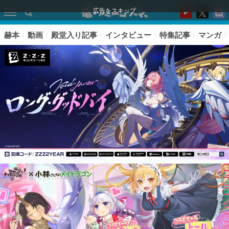
広告をスキップ
赫本
動画
殿堂入り記事
インタビュー
特集記事
マンガ
ピックアップ
電ファミのいま読まれている記事ランキング
アプリセール情報