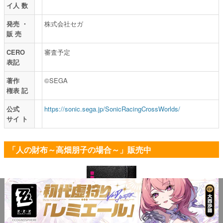
イ人 数
発売 ・
株式会社セガ
販 売
CERO
審査予定
表記
著作
©SEGA
権表 記
公式
https://sonic.sega.jp/SonicRacingCrossWorlds/
サイ ト
「人の財布～高畑朋子の場合～」販売中