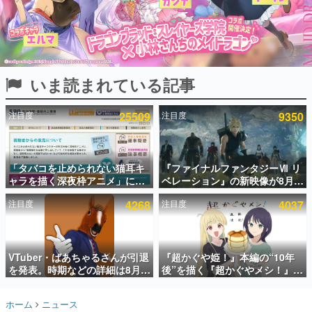
インタビュー
連載・特集一覧
殿堂入り記事
いま読まれている記事
SNS拡散数が数千以上！ ページビュー数万以上！ などな
ど。多くの人々に読まれた、電ファミ渾身の“殿堂入り”記
事をまとめました。
注目度
25509
注目度
9350
ゲームの企画書
名作ゲームクリエイターの方々に製作時のエピソードをお
聞きし、ヒットする企画（ゲーム）とは何か？を探ってい
「タバコを止められない猫耳キ
『ファイナルファンタジーⅦ リ
きます。
ャラを描く深夜枠アニメ」に視
ベレーション』の新映像が8月
赫本
聴者の一部から批判意見。違法
26日早朝に公開へ。『FF7』リ
この物語を解いてはいけない。『赫本』は、〈試験問題〉
注目度
4268
注目度
4037
薬物の使用と思しき描写も含め
メイクシリーズの完結編、
の形をした短編ホラー小説集です。
て、BPOが議論を交わす
「gamescom」のオープニング
ナイトライブにてディレクター
の浜口直樹氏が登壇する予定
新世代に訊く
VTuber・ばあちゃるさんが引退
『超かぐや姫！』本編の“10年
これからのデジタルゲーム市場を担う若きクリエイター達
の姿を追い、彼らのルーツと情熱を探っていきます。
を発表。時期などの詳細は8月9
後”を描く『超かぐやメシ！』
日15時からの配信で説明
Web連載決定。新たなWebマン
ガレーベル「ビビビコミック」
ゲーム世代の作家たち
ホーム
ニュース
にて特別話が掲載スタート、あ
ゲームに多大な影響を受けた作家さんに取材し、ゲームが