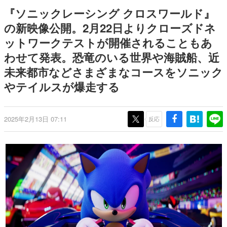
のお話には…まだ続きがある！
日本のコンテンツ産業やカルチャーに与えた影響を探る企
『ソニックレーシング クロスワールド』
画です。
の新映像公開。2月22日よりクローズドネ
日本モバイルゲーム産業史
ットワークテストが開催されることもあ
日本のモバイルゲーム史における主要なトピック・タイト
ルを網羅するほか、開発者へのインタビューや識者による
わせて発表。恐竜のいる世界や海賊船、近
解説を掲載。約20年の歴史が一望できる決定版！
未来都市などさまざまなコースをソニック
若ゲのいたり〜ゲームクリエイターの青春〜
『うつヌケ』『ペンと箸』等で知られるマンガ家・田中圭
やテイルスが爆走する
一先生によるゲーム業界レポートマンガです。
なんでゲームは面白い？
2025年2月13日 07:11
反応
ゲーム開発者・hamatsu氏がゲームの魅力を画面や操作の
具体的な形から解き明かしていく、硬派で骨太な評論連載
です。
ゲームが変えた日本語
「経験値」「裏技」「ラスボス」… ゲームにまつわる言葉
の起源や用法の変遷を、コンピューター文化史研究家・タ
イニーP氏が徹底調査。
カテゴリ
特集記事