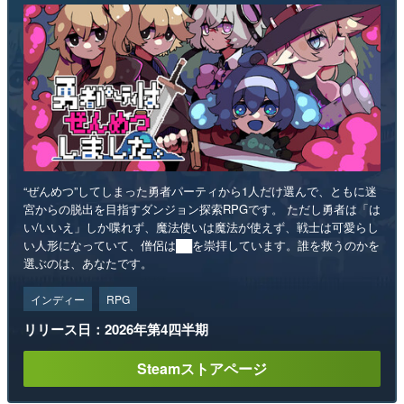
“ぜんめつ”してしまった勇者パーティから1人だけ選んで、ともに迷
宮からの脱出を目指すダンジョン探索RPGです。 ただし勇者は「は
い/いいえ」しか喋れず、魔法使いは魔法が使えず、戦士は可愛らし
い人形になっていて、僧侶は██を崇拝しています。誰を救うのかを
選ぶのは、あなたです。
インディー
RPG
リリース日：2026年第4四半期
Steamストアページ