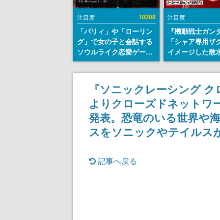
10208
注目度
注目度
「パリィ」や「ローリン
『機動戦士ガン
グ」で女の子と会話する
「シャア専用ザ
ソウルライク恋愛ゲーム
イメージした散
『小早川さんはソウルラ
リールが予約開
イク』無料公開。返事に
にはシャアのパ
失敗すると「YOU
マークやジオン
『ソニックレーシング ク
DIED」
エンブレム、型
よりクローズドネットワ
どを配置
発表。恐竜のいる世界や
スをソニックやテイルス
記事へ戻る