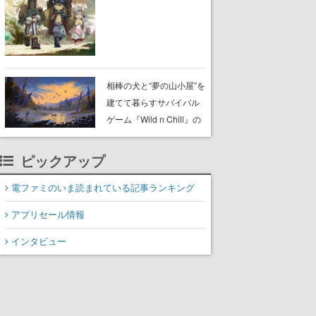
らが登壇する舞台挨拶も
実施
相棒の犬と“夢の山小屋”を
建てて暮らすサバイバル
ゲーム『Wild n Chill』の
体験版がSteamで配信
中。ドット絵の大自然
ピックアップ
で、喧騒を忘れよう
電ファミのいま読まれている記事ランキング
アプリセール情報
インタビュー