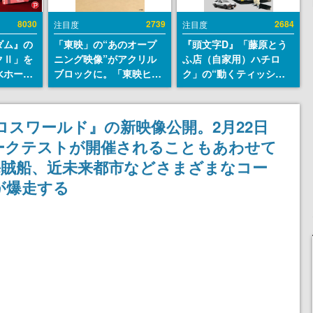
8030
2739
2684
注目度
注目度
ダム』の
「東映」の“あのオープ
『頭文字D』「藤原とう
クⅡ」を
ニング映像”がアクリル
ふ店（自家用）ハチロ
水ホース
ブロックに。「東映ヒス
ク」の“動くティッシュ
始。本体
トリカル グッズコレクシ
ケース”が買えるポップ
ーソナル
ョン」が8月下旬より発
アップショップが開催
公国軍の
売
へ。マンガの舞台である
ロスワールド』の新映像公開。2月22日
式番号な
群馬の「イオンモール高
ークテストが開催されることもあわせて
崎」にて、8月11日から8
月20日までの期間限定で
海賊船、近未来都市などさまざまなコー
開催予定
が爆走する