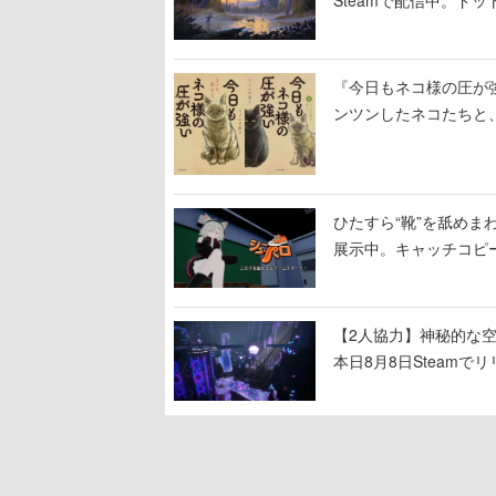
Steamで配信中。ド
『今日もネコ様の圧が
ンツンしたネコたちと
ひたすら“靴”を舐めま
展示中。キャッチコピ
開設され、2026年リ
【2人協力】神秘的な空間でパ
本日8月8日Steam
ームを探索しながら脱