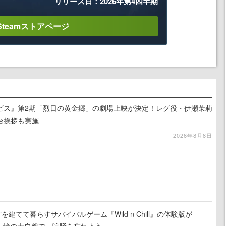
リリース日：2026年第4四半期
Steamストアページ
ビス』第2期「烈日の黄金郷」の劇場上映が決定！レグ役・伊瀬茉莉
台挨拶も実施
2026年8月8日
を建てて暮らすサバイバルゲーム『Wild n Chill』の体験版が