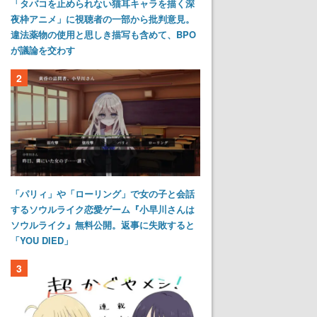
「タバコを止められない猫耳キャラを描く深
夜枠アニメ」に視聴者の一部から批判意見。
違法薬物の使用と思しき描写も含めて、BPO
が議論を交わす
2
「パリィ」や「ローリング」で女の子と会話
するソウルライク恋愛ゲーム『小早川さんは
ソウルライク』無料公開。返事に失敗すると
「YOU DIED」
3