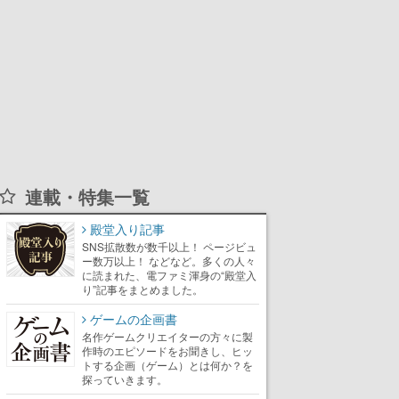
連載・特集一覧
殿堂入り記事
SNS拡散数が数千以上！ ページビュ
ー数万以上！ などなど。多くの人々
に読まれた、電ファミ渾身の“殿堂入
り”記事をまとめました。
ゲームの企画書
名作ゲームクリエイターの方々に製
作時のエピソードをお聞きし、ヒッ
トする企画（ゲーム）とは何か？を
探っていきます。