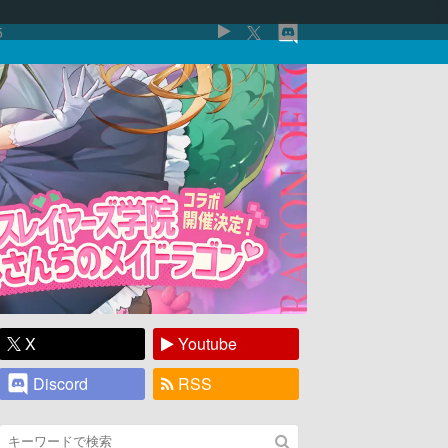
5
X
Youtube
Discord
RSS