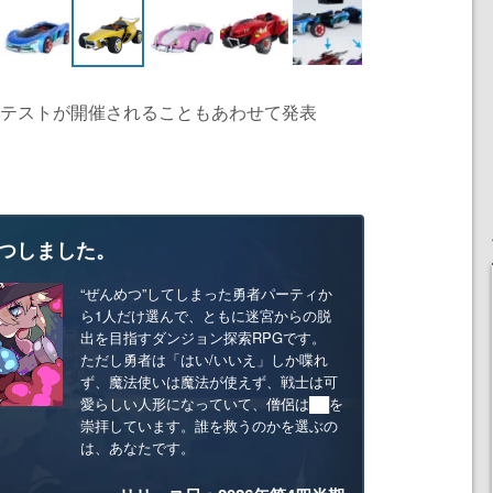
クテストが開催されることもあわせて発表
つしました。
“ぜんめつ”してしまった勇者パーティか
ら1人だけ選んで、ともに迷宮からの脱
出を目指すダンジョン探索RPGです。
ただし勇者は「はい/いいえ」しか喋れ
ず、魔法使いは魔法が使えず、戦士は可
愛らしい人形になっていて、僧侶は██を
崇拝しています。誰を救うのかを選ぶの
は、あなたです。