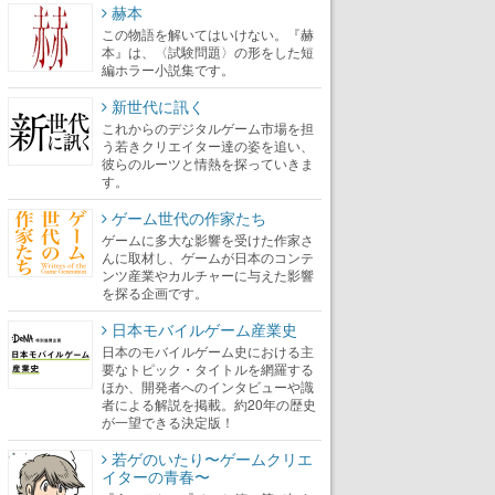
赫本
この物語を解いてはいけない。『赫
本』は、〈試験問題〉の形をした短
編ホラー小説集です。
新世代に訊く
これからのデジタルゲーム市場を担
う若きクリエイター達の姿を追い、
彼らのルーツと情熱を探っていきま
す。
ゲーム世代の作家たち
ゲームに多大な影響を受けた作家さ
んに取材し、ゲームが日本のコンテ
ンツ産業やカルチャーに与えた影響
を探る企画です。
日本モバイルゲーム産業史
日本のモバイルゲーム史における主
要なトピック・タイトルを網羅する
ほか、開発者へのインタビューや識
者による解説を掲載。約20年の歴史
が一望できる決定版！
若ゲのいたり〜ゲームクリエ
イターの青春〜