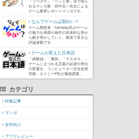
『うつヌケ』『ペンと箸』等で知ら
れるマンガ家・田中圭一先生による
ゲーム業界レポートマンガです。
なんでゲームは面白い？
ゲーム開発者・hamatsu氏がゲーム
の魅力を画面や操作の具体的な形か
ら解き明かしていく、硬派で骨太な
評論連載です。
ゲームが変えた日本語
「経験値」「裏技」「ラスボス」…
ゲームにまつわる言葉の起源や用法
の変遷を、コンピューター文化史研
究家・タイニーP氏が徹底調査。
カテゴリ
特集記事
マンガ
女性向け
アプリレビュー