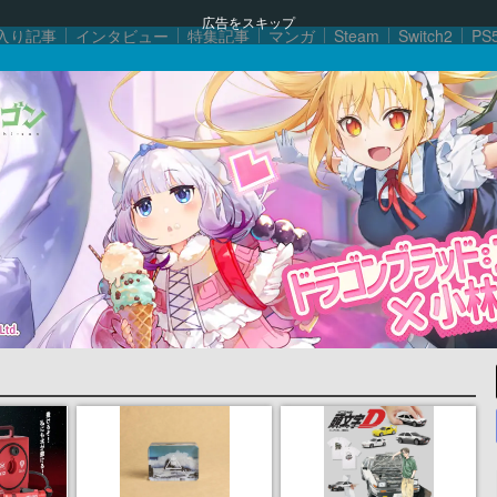
広告をスキップ
入り記事
インタビュー
特集記事
マンガ
Steam
Switch2
PS