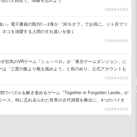
ット絵の大自然で、喧騒を忘れよう
2026年8月8日
強い』電子書籍の既刊1～2巻が「30％オフ」でお得に。ジト目でツ
、ネコを溺愛する人間のすれ違いを描く
2026年8月8日
わす狂気のVRゲーム『シュ～ペロ』が「東京ゲームダンジョン」に
ーは「三度の飯より靴を舐めよう」と前のめり。公式アカウントも
リースに向けて開発中
2026年8月8日
ズルを解き進めるゲーム『Together in Forgotten Lands』が
でリリース。時に忘れ去られた世界の古代洞窟を舞台に、4つのバイオ
出を目指す
2026年8月8日