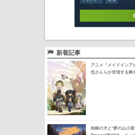
新着記事
アニメ『メイドインア
也さんらが登壇する舞
相棒の犬と“夢の山小屋”