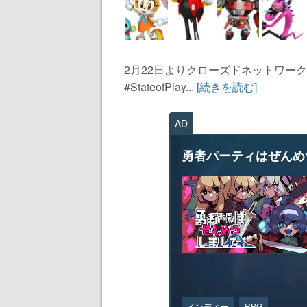
2月22日よりクローズドネットワー
#StateofPlay...
[続きを読む]
AD
勇者パーティはぜんめ
インディー
RPG