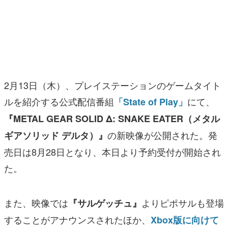
マンガ
女性向け
アプリレビュー
その他
2月13日（木）、プレイステーションのゲームタイト
ルを紹介する公式配信番組
にて、
「State of Play」
電ファミニコゲーマーとは？
『METAL GEAR SOLID Δ: SNAKE EATER（メタル
運営：株式会社マレ
の新映像が公開された。発
ギアソリッド デルタ）』
売日は8月28日となり、本日より予約受付が開始され
た。
また、映像では
よりピポサルも登場
『サルゲッチュ』
することがアナウンスされたほか、
Xbox版に向けて