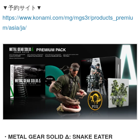
▼予約サイト▼
https://www.konami.com/mg/mgs3r/products_premiu
m/asia/ja/
・METAL GEAR SOLID Δ: SNAKE EATER