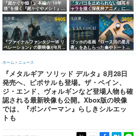
『超かぐや姫！』本編の“10年
「タバコを止められない猫耳キ
後”を描く『超かぐやメシ！』
ャラを描く深夜枠アニメ」に視
インタビュー
Web連載決定。新たなWebマン
聴者の一部から批判意見。違法
注目度
9405
注目度
3850
ガレーベル「ビビビコミック」
薬物の使用と思しき描写も含め
連載・特集一覧
にて特別話が掲載スタート、あ
て、BPOが議論を交わす
のお話には…まだ続きがある！
殿堂入り記事
SNS拡散数が数千以上！ ページビュー数万以上！ などな
『ファイナルファンタジーⅦ リ
ゴッホの名画『ローヌ川の星月
ど。多くの人々に読まれた、電ファミ渾身の“殿堂入り”記
ベレーション』の新映像が8月
夜』をあしらった傘やトートバ
事をまとめました。
26日早朝に公開へ。『FF7』リ
ッグなどが登場。8月7日21時よ
メイクシリーズの完結編、
り2日間限定で予約販売
ゲームの企画書
ホーム
ニュース
「gamescom」のオープニング
名作ゲームクリエイターの方々に製作時のエピソードをお
聞きし、ヒットする企画（ゲーム）とは何か？を探ってい
ナイトライブにてディレクター
『メタルギア ソリッド デルタ』8月28日
きます。
の浜口直樹氏が登壇する予定
発売へ、ピポサルも登場。ザ・ペイン、
赫本
この物語を解いてはいけない。『赫本』は、〈試験問題〉
ジ・エンド、ヴォルギンなど登場人物も確
の形をした短編ホラー小説集です。
認される最新映像も公開。Xbox版の映像
では、『ボンバーマン』らしきシルエッ
新世代に訊く
これからのデジタルゲーム市場を担う若きクリエイター達
トも
の姿を追い、彼らのルーツと情熱を探っていきます。
ゲーム世代の作家たち
ゲームに多大な影響を受けた作家さんに取材し、ゲームが