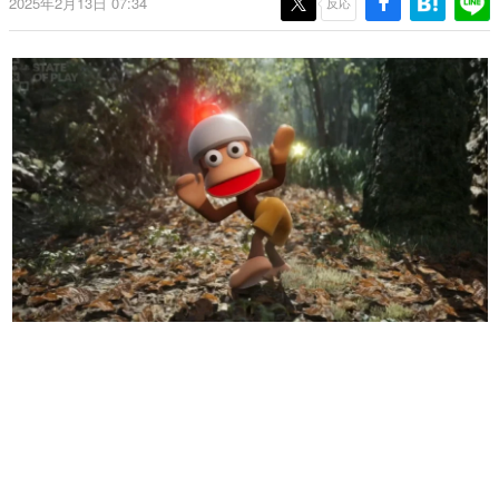
2025年2月13日 07:34
反応
日本のコンテンツ産業やカルチャーに与えた影響を探る企
画です。
日本モバイルゲーム産業史
日本のモバイルゲーム史における主要なトピック・タイト
ルを網羅するほか、開発者へのインタビューや識者による
解説を掲載。約20年の歴史が一望できる決定版！
若ゲのいたり〜ゲームクリエイターの青春〜
『うつヌケ』『ペンと箸』等で知られるマンガ家・田中圭
一先生によるゲーム業界レポートマンガです。
なんでゲームは面白い？
ゲーム開発者・hamatsu氏がゲームの魅力を画面や操作の
具体的な形から解き明かしていく、硬派で骨太な評論連載
です。
ゲームが変えた日本語
「経験値」「裏技」「ラスボス」… ゲームにまつわる言葉
の起源や用法の変遷を、コンピューター文化史研究家・タ
イニーP氏が徹底調査。
カテゴリ
特集記事