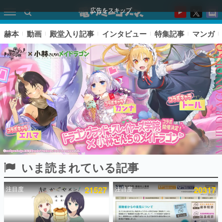
広告をスキップ
赫本
動画
殿堂入り記事
インタビュー
特集記事
マンガ
いま読まれている記事
ピックアップ
注目度
21527
注目度
20317
電ファミのいま読まれている記事ランキング
アプリセール情報