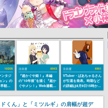
10208
8943
4961
注目度
注目度
ァンタジ
『超かぐや姫！』本編
VTuber・ばあちゃるさん
ョン』の
の“10年後”を描く『超か
が引退を発表。時期など
日早朝に
ぐやメシ！』Web連載決
の詳細は8月9日15時から
』リメイ
定。新たなWebマンガレ
の配信で説明
結編、
ーベル「ビビビコミッ
」のオープ
ク」にて特別話が掲載ス
ホドくん」と「ミツルギ」の肩幅が超デ
イブにて
タート、あのお話には…