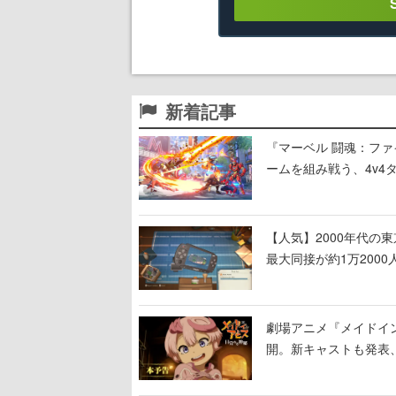
新着記事
『マーベル 闘魂：フ
ームを組み戦う、4v4
【人気】2000年代の
最大同接が約1万200
しまった」などの声が
劇場アニメ『メイドイン
開。新キャストも発表
る