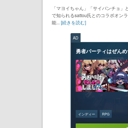
「マヨイちゃん」「サイバンチョ」と
で知られるsattou氏とのコラボオ
能...
[続きを読む]
AD
勇者パーティはぜんめ
インディー
RPG