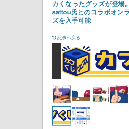
カくなったグッズが登場
ディレクターの
氏が登壇する予
sattou氏とのコラボ
ズを入手可能
記事へ戻る