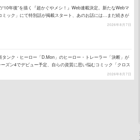
“10年後”を描く『超かぐやメシ！』Web連載決定。新たなWebマ
コミック」にて特別話が掲載スタート、あのお話には…まだ続きが
2026年8月7日
タンク・ヒーロー「D.Mon」のヒーロー・トレーラー「決断」が
のシーズン4でデビュー予定、自らの資質に思い悩むコミック「クロス
公開
2026年8月7日