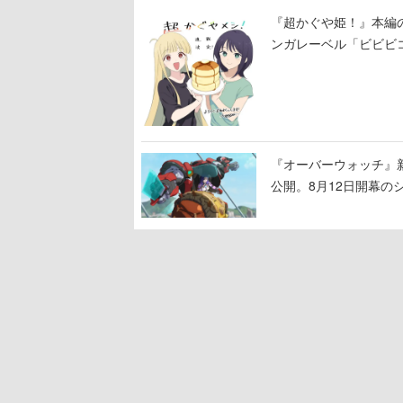
『超かぐや姫！』本編の
ンガレーベル「ビビビ
ある！
『オーバーウォッチ』新
公開。8月12日開幕
ロード」の朗読動画も