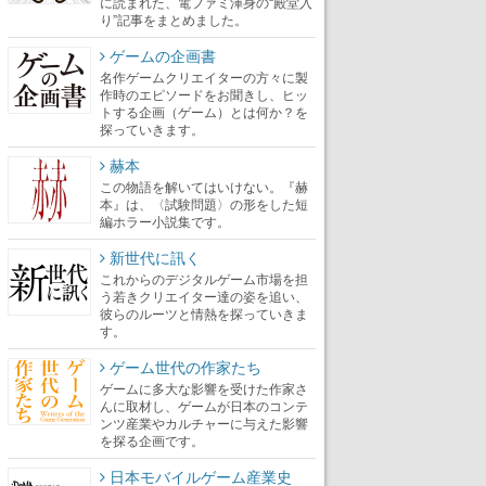
に読まれた、電ファミ渾身の“殿堂入
り”記事をまとめました。
ゲームの企画書
名作ゲームクリエイターの方々に製
作時のエピソードをお聞きし、ヒッ
トする企画（ゲーム）とは何か？を
探っていきます。
赫本
この物語を解いてはいけない。『赫
本』は、〈試験問題〉の形をした短
編ホラー小説集です。
新世代に訊く
これからのデジタルゲーム市場を担
う若きクリエイター達の姿を追い、
彼らのルーツと情熱を探っていきま
す。
ゲーム世代の作家たち
ゲームに多大な影響を受けた作家さ
んに取材し、ゲームが日本のコンテ
ンツ産業やカルチャーに与えた影響
を探る企画です。
日本モバイルゲーム産業史