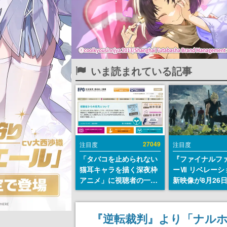
いま読まれている記事
27049
注目度
注目度
「タバコを止められない
『ファイナルフ
猫耳キャラを描く深夜枠
ーⅦ リベレーシ
アニメ」に視聴者の一部
新映像が8月26
から批判意見。違法薬物
公開へ。『FF7
の使用と思しき描写も含
クシリーズの完
めて、BPOが議論を交わ
「gamescom
『逆転裁判』より「ナル
す
ニングナイトラ