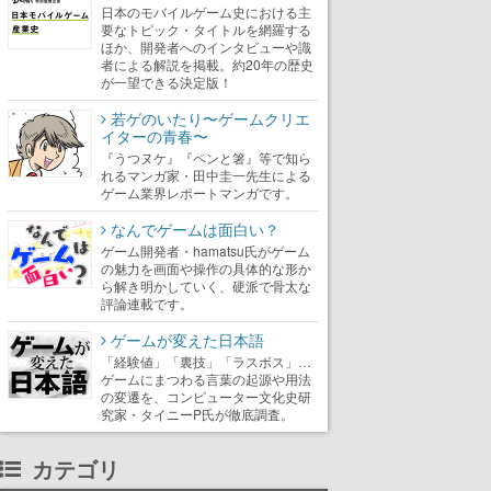
日本のモバイルゲーム史における主
要なトピック・タイトルを網羅する
ほか、開発者へのインタビューや識
者による解説を掲載。約20年の歴史
が一望できる決定版！
若ゲのいたり〜ゲームクリエ
イターの青春〜
『うつヌケ』『ペンと箸』等で知ら
れるマンガ家・田中圭一先生による
ゲーム業界レポートマンガです。
なんでゲームは面白い？
ゲーム開発者・hamatsu氏がゲーム
の魅力を画面や操作の具体的な形か
ら解き明かしていく、硬派で骨太な
評論連載です。
ゲームが変えた日本語
「経験値」「裏技」「ラスボス」…
ゲームにまつわる言葉の起源や用法
の変遷を、コンピューター文化史研
究家・タイニーP氏が徹底調査。
カテゴリ