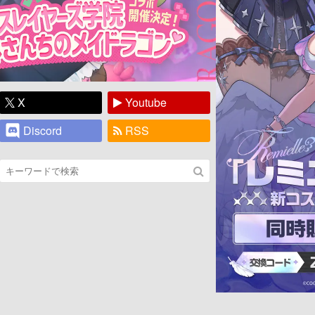
X
Youtube
Discord
RSS