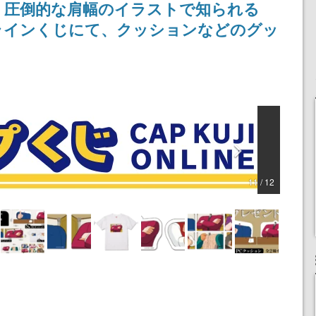
。圧倒的な肩幅のイラストで知られる
浜口直樹
まだ続きがある！
定
オンラインくじにて、クッションなどのグッ
11 / 12